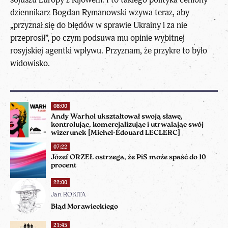
dziennikarz Bogdan Rymanowski wzywa teraz, aby
„przyznał się do błędów w sprawie Ukrainy i za nie
przeprosił”, po czym podsuwa mu opinie wybitnej
rosyjskiej agentki wpływu. Przyznam, że przykre to było
widowisko.
08:00
Andy Warhol ukształtował swoją sławę,
kontrolując, komercjalizując i utrwalając swój
wizerunek [Michel-Édouard LECLERC]
07:22
Józef ORZEŁ ostrzega, że PiS może spaść do 10
procent
22:00
Jan ROKITA
Błąd Morawieckiego
21:45