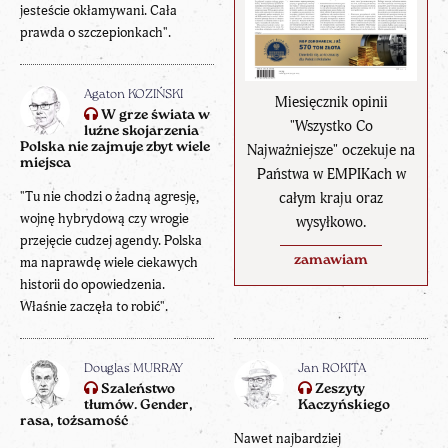
jesteście okłamywani. Cała
prawda o szczepionkach".
Agaton KOZIŃSKI
Miesięcznik opinii
W grze świata w
"Wszystko Co
luźne skojarzenia
Polska nie zajmuje zbyt wiele
Najważniejsze" oczekuje na
miejsca
Państwa w EMPIKach w
"Tu nie chodzi o żadną agresję,
całym kraju oraz
wojnę hybrydową czy wrogie
wysyłkowo.
przejęcie cudzej agendy. Polska
zamawiam
ma naprawdę wiele ciekawych
historii do opowiedzenia.
Właśnie zaczęła to robić".
Douglas MURRAY
Jan ROKITA
Szaleństwo
Zeszyty
tłumów. Gender,
Kaczyńskiego
rasa, tożsamość
Nawet najbardziej