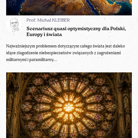
Prof. Michał KLEIBER
Scenariusz quasi optymistyczny dla Polski,
Europy i świata
Najważniejszym problemem dotyczącym całego świata jest daleko
idące złagodzenie niebezpieczeństw związanych z zagrożeniami
militarnymi i paramilitarny...