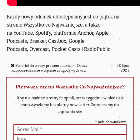
Każdy nowy odcinek udostępniany jest co piątek na
stronie
Wszystko co Najważniejsze
, a także
na
YouTube
,
Spotify
, platformie
Anchor
,
Apple
Podcasts
,
Breaker
, Castbox,
Google
Podcasts
,
Overcast
,
Pocket Casts
i
RadioPublic
.
Materiał chroniony prawem autorskim. Dalsze
23 lipca
rozpowszechnianie wyłącznie za zgodą wydawcy.
2021
Pierwszy raz na Wszystko Co Najważniejsze?
Aby nie ominąć istotnych opinii, raz w tygodniu w niedzielę
rano wysyłamy bezpłatny newsletter. Zapraszamy do
zapisania się:
*
pola obowiązkowe