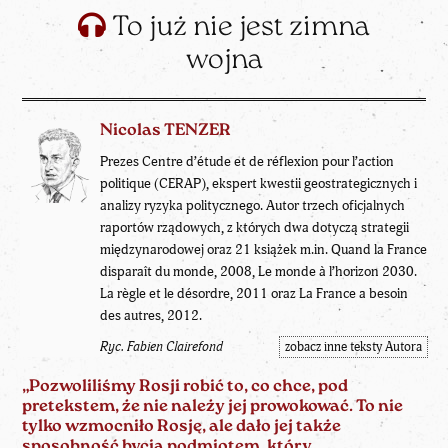
To już nie jest zimna
wojna
Nicolas TENZER
Prezes Centre d’étude et de réflexion pour l’action
politique (CERAP), ekspert kwestii geostrategicznych i
analizy ryzyka politycznego. Autor trzech oficjalnych
raportów rządowych, z których dwa dotyczą strategii
międzynarodowej oraz 21 książek m.in. Quand la France
disparaît du monde, 2008, Le monde à l’horizon 2030.
La règle et le désordre, 2011 oraz La France a besoin
des autres, 2012.
Ryc. Fabien Clairefond
zobacz inne teksty Autora
„Pozwoliliśmy Rosji robić to, co chce, pod
pretekstem, że nie należy jej prowokować. To nie
tylko wzmocniło Rosję, ale dało jej także
sposobność bycia podmiotem, który