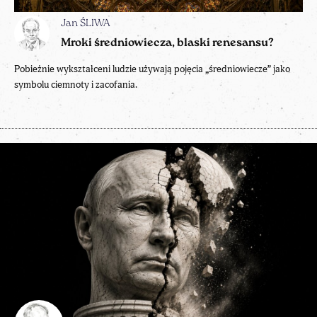
Jan ŚLIWA
Mroki średniowiecza, blaski renesansu?
Pobieżnie wykształceni ludzie używają pojęcia „średniowiecze” jako
symbolu ciemnoty i zacofania.