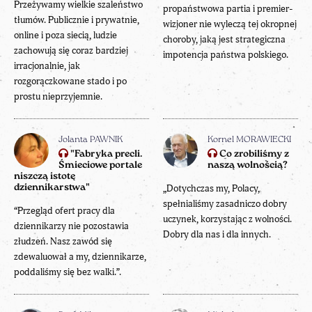
Przeżywamy wielkie szaleństwo
propaństwowa partia i premier-
tłumów. Publicznie i prywatnie,
wizjoner nie wyleczą tej okropnej
online i poza siecią, ludzie
choroby, jaką jest strategiczna
zachowują się coraz bardziej
impotencja państwa polskiego.
irracjonalnie, jak
rozgorączkowane stado i po
prostu nieprzyjemnie.
Jolanta PAWNIK
Kornel MORAWIECKI
"Fabryka precli.
Co zrobiliśmy z
Śmieciowe portale
naszą wolnością?
niszczą istotę
dziennikarstwa"
„Dotychczas my, Polacy,
spełnialiśmy zasadniczo dobry
“Przegląd ofert pracy dla
uczynek, korzystając z wolności.
dziennikarzy nie pozostawia
Dobry dla nas i dla innych.
złudzeń. Nasz zawód się
zdewaluował a my, dziennikarze,
poddaliśmy się bez walki.”.