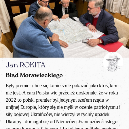
Jan ROKITA
Błąd Morawieckiego
Były premier chce się koniecznie pokazać jako ktoś, kim
nie jest. A cała Polska wie przecież doskonale, że w roku
2022 to polski premier był jedynym szefem rządu w
unijnej Europie, który się nie mylił w ocenie patriotyzmu i
siły bojowej Ukraińców, nie wierzył w rychły upadek
Ukrainy i domagał się od Niemców i Francuzów ścisłego
sojuszu Europy z Kijowem. I to takiego polityka ceniony