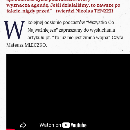
wyznacza agendę. Jeśli działaliśmy, to zawsze po
fakcie, nigdy przed” – twierdzi Nicolas TENZER
W
kolejnej odsłonie podcastów “Wszystko Co
Najważniejsze” zapraszamy do wysłuchania
artykułu pt. “To już nie jest zimna wojna”. Czyta
Mateusz MLECZKO.