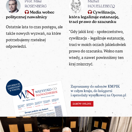
Prof. Mike
Michel
ROSENBERG
HOUELLEBECQ
Media wobec
Cywilizacja,
politycznej nawałnicy
która legalizuje eutanazję,
traci prawo do szacunku
Ostatnie lata to czas postępu, ale
"Gdy jakiś kraj - społeczeństwo,
także nowych wyzwań, na które
cywilizacja - legalizuje eutanazję,
potrzebujemy rzetelnej
traci w moich oczach jakiekolwiek
odpowiedzi.
prawo do szacunku. Wolno nam
wtedy, a nawet powinniśmy ten
kraj zniszczyć.