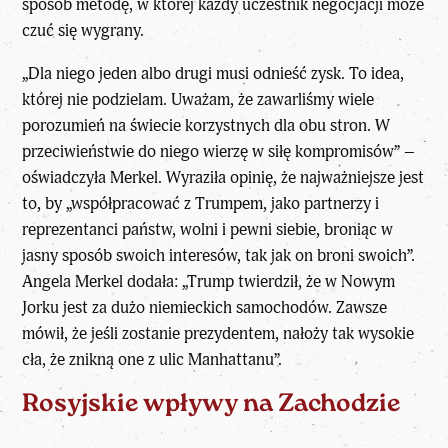
sposób metodę, w której każdy uczestnik negocjacji może
czuć się wygrany.
„Dla niego jeden albo drugi musi odnieść zysk. To idea,
której nie podzielam. Uważam, że zawarliśmy wiele
porozumień na świecie korzystnych dla obu stron. W
przeciwieństwie do niego wierzę w siłę kompromisów” –
oświadczyła Merkel. Wyraziła opinię, że najważniejsze jest
to, by „współpracować z Trumpem, jako partnerzy i
reprezentanci państw, wolni i pewni siebie, broniąc w
jasny sposób swoich interesów, tak jak on broni swoich”.
Angela Merkel dodała: „Trump twierdził, że w Nowym
Jorku jest za dużo niemieckich samochodów. Zawsze
mówił, że jeśli zostanie prezydentem, nałoży tak wysokie
cła, że znikną one z ulic Manhattanu”.
Rosyjskie wpływy na Zachodzie