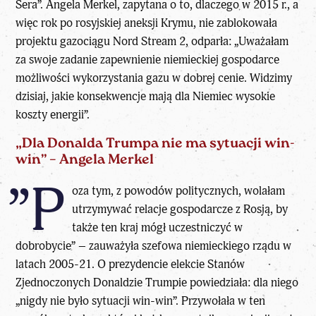
Sera”. Angela Merkel, zapytana o to, dlaczego w 2015 r., a
więc rok po rosyjskiej aneksji Krymu, nie zablokowała
projektu gazociągu Nord Stream 2, odparła: „Uważałam
za swoje zadanie zapewnienie niemieckiej gospodarce
możliwości wykorzystania gazu w dobrej cenie. Widzimy
dzisiaj, jakie konsekwencje mają dla Niemiec wysokie
koszty energii”.
„Dla Donalda Trumpa nie ma sytuacji win-
win” – Angela Merkel
”P
oza tym, z powodów politycznych, wolałam
utrzymywać relacje gospodarcze z Rosją, by
także ten kraj mógł uczestniczyć w
dobrobycie” – zauważyła szefowa niemieckiego rządu w
latach 2005-21. O prezydencie elekcie Stanów
Zjednoczonych Donaldzie Trumpie powiedziała: dla niego
„nigdy nie było sytuacji win-win”. Przywołała w ten