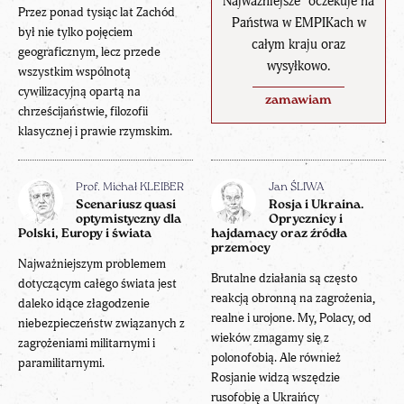
Najważniejsze" oczekuje na
Przez ponad tysiąc lat Zachód
Państwa w EMPIKach w
był nie tylko pojęciem
całym kraju oraz
geograficznym, lecz przede
wysyłkowo.
wszystkim wspólnotą
cywilizacyjną opartą na
zamawiam
chrześcijaństwie, filozofii
klasycznej i prawie rzymskim.
Prof. Michał KLEIBER
Jan ŚLIWA
Scenariusz quasi
Rosja i Ukraina.
optymistyczny dla
Oprycznicy i
Polski, Europy i świata
hajdamacy oraz źródła
przemocy
Najważniejszym problemem
Brutalne działania są często
dotyczącym całego świata jest
reakcją obronną na zagrożenia,
daleko idące złagodzenie
realne i urojone. My, Polacy, od
niebezpieczeństw związanych z
wieków zmagamy się z
zagrożeniami militarnymi i
polonofobią. Ale również
paramilitarnymi.
Rosjanie widzą wszędzie
rusofobię a Ukraińcy