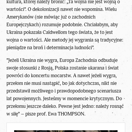
kultura, której należy bronić: „Ta wojna nie jest wojną o
wartości”. O dekolonizacji nawet nie wspomina. Wielu
Amerykanów (nie mówiąc już o zachodnich
Europejczykach) rozumuje podobnie. Chciałabym, aby
Ukraina pokazała Caldwellom tego świata, że to jest
wojna o wartości. Ale metody jej wygrania są tradycyjne:
pieniądze na broń i determinacja ludności”.
”Jeżeli Ukraina nie wygra, Europa Zachodnia odbuduje
swoje stosunki z Rosją, Polska zostanie ukarana i świat
powróci do koncertu mocarstw. A nawet jeżeli wygra,
przełom nie musi nastąpić, bo jak dotychczas, nikt nie
przedstawił możliwego i prawdopodobnego scenariusza
lat powojennych. Jesteśmy w momencie krytycznym. Do
przełomu jeszcze daleko. Pewne jest jedno: należy rosnąć
w siłę” – pisze prof. Ewa THOMPSON.