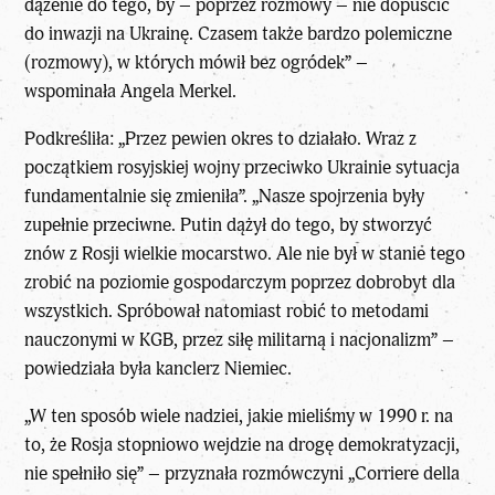
dążenie do tego, by – poprzez rozmowy – nie dopuścić
do inwazji na Ukrainę. Czasem także bardzo polemiczne
(rozmowy), w których mówił bez ogródek” –
wspominała Angela Merkel.
Podkreśliła: „Przez pewien okres to działało. Wraz z
początkiem rosyjskiej wojny przeciwko Ukrainie sytuacja
fundamentalnie się zmieniła”. „Nasze spojrzenia były
zupełnie przeciwne. Putin dążył do tego, by stworzyć
znów z Rosji wielkie mocarstwo. Ale nie był w stanie tego
zrobić na poziomie gospodarczym poprzez dobrobyt dla
wszystkich. Spróbował natomiast robić to metodami
nauczonymi w KGB, przez siłę militarną i nacjonalizm” –
powiedziała była kanclerz Niemiec.
„W ten sposób wiele nadziei, jakie mieliśmy w 1990 r. na
to, że Rosja stopniowo wejdzie na drogę demokratyzacji,
nie spełniło się” – przyznała rozmówczyni „Corriere della