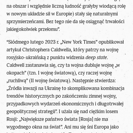
na obszar i względnie liczną ludność grałyby wiodącą rolę
w nowym układzie sił w Europie) stały się naturalnymi
sprzymierzeńcami. Bez tego nie da się osiągnąć trwałości
jakiegokolwiek przełomu”.
“Siódmego lutego 2023 r. „New York Times” opublikował
artykuł Christophera Caldwella, który patrzy na wojnę
rosyjsko-ukraińską z punktu widzenia
deep state
.
Caldwell zastanawia się, czy ta wojna dubluje wojnę „w
okopach” (tzn. I wojnę światową), czy raczej wojnę
„ruchliwą” (II wojnę światową). Następnie stwierdza:
„Źródła inwazji na Ukrainę to skomplikowana kombinacja
trendów historycznych po zakończeniu zimnej wojny,
przypadkowych wydarzeń ekonomicznych i długotrwałej
geopolitycznej strategii”. I użala się nad ciężkim losem
Rosji: „Największe państwo świata [Rosja] nie ma
wygodnego okna na świat”. Ani mu się śni Europa jako