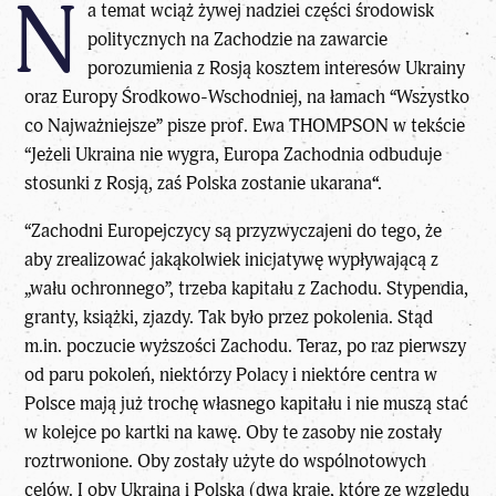
N
a temat wciąż żywej nadziei części środowisk
politycznych na Zachodzie na zawarcie
porozumienia z Rosją kosztem interesów Ukrainy
oraz Europy Środkowo-Wschodniej, na łamach “
Wszystko
co Najważniejsze
” pisze
prof. Ewa THOMPSON
w tekście
“
Jeżeli Ukraina nie wygra, Europa Zachodnia odbuduje
stosunki z Rosją, zaś Polska zostanie ukarana
“.
“Zachodni Europejczycy są przyzwyczajeni do tego, że
aby zrealizować jakąkolwiek inicjatywę wypływającą z
„wału ochronnego”, trzeba kapitału z Zachodu. Stypendia,
granty, książki, zjazdy. Tak było przez pokolenia. Stąd
m.in. poczucie wyższości Zachodu. Teraz, po raz pierwszy
od paru pokoleń, niektórzy Polacy i niektóre centra w
Polsce mają już trochę własnego kapitału i nie muszą stać
w kolejce po kartki na kawę. Oby te zasoby nie zostały
roztrwonione. Oby zostały użyte do wspólnotowych
celów. I oby Ukraina i Polska (dwa kraje, które ze względu