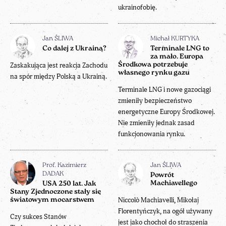
ukrainofobię.
Jan ŚLIWA
Michał KURTYKA
Co dalej z Ukrainą?
Terminale LNG to
za mało. Europa
Zaskakująca jest reakcja Zachodu
Środkowa potrzebuje
własnego rynku gazu
na spór między Polską a Ukrainą.
Terminale LNG i nowe gazociągi
zmieniły bezpieczeństwo
energetyczne Europy Środkowej.
Nie zmieniły jednak zasad
funkcjonowania rynku.
Prof. Kazimierz
Jan ŚLIWA
DADAK
Powrót
Machiavellego
USA 250 lat. Jak
Stany Zjednoczone stały się
Niccolò Machiavelli, Mikołaj
światowym mocarstwem
Florentyńczyk, na ogół używany
Czy sukces Stanów
jest jako chochoł do straszenia