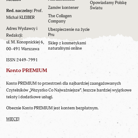
Opowiadamy Polskę
Zamów kontener
Światu
Red. naczelny:
Prof.
The Collagen
Michał KLEIBER
Company
Adres Wydawcy i
Ubezpieczenie na życie
Pru
Redakcji:
ul. M. Konopnickiej 6,
Sklep z kosmetykami
naturalnymi online
00-491 Warszawa
ISSN 2449-7991
Konto PREMIUM
Konto PREMIUM to przestrzeń dla najbardziej zaangażowanych
Czytelników „Wszystko Co Najważniejsze”. Jeszcze bardziej wyjątkowe
teksty i dodatkowe usługi.
Obecnie Konto PREMIUM jest kontem bezpłatnym.
WIĘCEJ