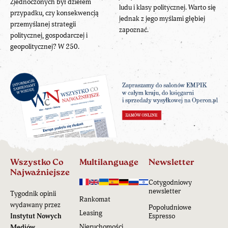
Zjednoczonych był dziełem
ludu i klasy politycznej. Warto się
przypadku, czy konsekwencją
jednak z jego myślami głębiej
przemyślanej strategii
zapoznać.
politycznej, gospodarczej i
geopolitycznej? W 250.
Wszystko Co
Multilanguage
Newsletter
Najważniejsze
Cotygodniowy
newsletter
Tygodnik opinii
Rankomat
wydawany przez
Popołudniowe
Leasing
Instytut Nowych
Espresso
Nieruchomości
Mediów