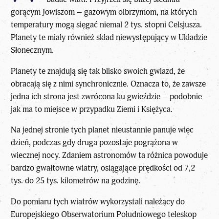
gorącym Jowiszom – gazowym olbrzymom, na których
temperatury mogą sięgać niemal 2 tys. stopni Celsjusza.
Planety
te miały również skład niewystępujący w Układzie
Słonecznym.
Planety te znajdują się tak blisko swoich gwiazd, że
obracają się z nimi synchronicznie. Oznacza to, że zawsze
jedna ich strona jest zwrócona ku gwieździe – podobnie
jak ma to miejsce w przypadku Ziemi i Księżyca.
Na jednej stronie tych
planet
nieustannie panuje więc
dzień, podczas gdy druga pozostaje pogrążona w
wiecznej nocy. Zdaniem astronomów ta różnica powoduje
bardzo gwałtowne wiatry, osiągające prędkości od 7,2
tys. do 25 tys. kilometrów na godzinę.
Do pomiaru tych wiatrów wykorzystali należący do
Europejskiego Obserwatorium Południowego teleskop