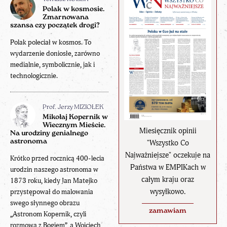
Polak w kosmosie.
Zmarnowana
szansa czy początek drogi?
Polak poleciał w kosmos. To
wydarzenie doniosłe, zarówno
medialnie, symbolicznie, jak i
technologicznie.
Prof. Jerzy MIZIOŁEK
Mikołaj Kopernik w
Wiecznym Mieście.
Miesięcznik opinii
Na urodziny genialnego
astronoma
"Wszystko Co
Najważniejsze" oczekuje na
Krótko przed rocznicą 400-lecia
Państwa w EMPIKach w
urodzin naszego astronoma w
całym kraju oraz
1873 roku, kiedy Jan Matejko
wysyłkowo.
przystępował do malowania
swego słynnego obrazu
zamawiam
„Astronom Kopernik, czyli
rozmowa z Bogiem”, a Wojciech