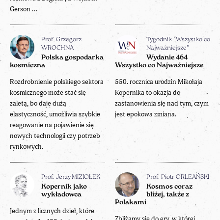
Gerson ...
Prof. Grzegorz
Tygodnik "Wszystko co
WROCHNA
Najważniejsze"
Polska gospodarka
Wydanie 464
kosmiczna
Wszystko co Najważniejsze
Rozdrobnienie polskiego sektora
550. rocznica urodzin Mikołaja
kosmicznego może stać się
Kopernika to okazja do
zaletą, bo daje dużą
zastanowienia się nad tym, czym
elastyczność, umożliwia szybkie
jest epokowa zmiana.
reagowanie na pojawienie się
nowych technologii czy potrzeb
rynkowych.
Prof. Jerzy MIZIOŁEK
Prof. Piotr ORLEAŃSKI
Kopernik jako
Kosmos coraz
wykładowca
bliżej, także z
Polakami
Jednym z licznych dzieł, które
Zbliżamy się do ery, w której