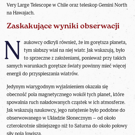
Very Large Telescope w Chile oraz teleskop Gemini North
na Hawajach.
Zaskakujące wyniki obserwacji
N
aukowcy odkryli również, że im
gorętsza planeta
,
tym słabszy wiał na niej wiatr. Jak wskazują, było
to sprzeczne z założeniami, ponieważ przy takich
samych warunkach gorętsze światy powinny mieć więcej
energii do przyspieszania wiatrów.
Jedynym wiarygodnym wyjaśnieniem okazała się
obecność pola magnetycznego wokół tych planet, które
spowalnia ruch naładowanych cząstek w ich atmosferze.
Jak wskazują naukowcy, jego natężenie było podobne do
obserwowanego w Układzie Słonecznym – od około
czterokrotnie silniejszego niż to Saturna do około połowy
siły pola Jowisza.