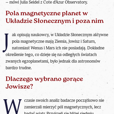
– mówi Julia Seidel z Cote d’Azur Observatory.
Pola magnetyczne planet w
Układzie Słonecznym i poza nim
J
ak opisują naukowcy, w Układzie Słonecznym aktywne
pola magnetyczne mają Ziemia, Jowisz i
Saturn
,
natomiast Wenus i Mars ich nie posiadają. Dokładne
określenie tego, co dzieje się na odległych światach
zwanych egzoplanetami, było jednak dla astronomów
bardzo trudne.
Dlaczego wybrano gorące
Jowisze?
W
czasie swoich analiz badacze początkowo nie
zamierzali mierzyć pól magnetycznych, lecz
badać wiatr. Przyjrzeli się bliżej siedmiu