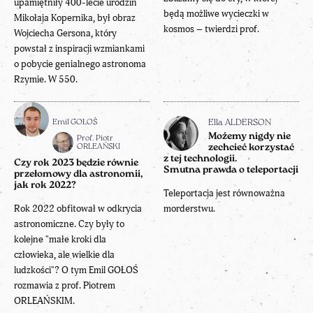
upamiętniły 400-lecie urodzin
będą możliwe wycieczki w
Mikołaja Kopernika, był obraz
kosmos – twierdzi prof.
Wojciecha Gersona, który
powstał z inspiracji wzmiankami
o pobycie genialnego astronoma
Rzymie. W 550.
Emil GOŁOŚ
Ella ALDERSON
Możemy nigdy nie
Prof. Piotr
ORLEAŃSKI
zechcieć korzystać
z tej technologii.
Czy rok 2023 będzie równie
Smutna prawda o teleportacji
przełomowy dla astronomii,
jak rok 2022?
Teleportacja jest równoważna
Rok 2022 obfitował w odkrycia
morderstwu.
astronomiczne. Czy były to
kolejne "małe kroki dla
człowieka, ale wielkie dla
ludzkości"? O tym Emil GOŁOŚ
rozmawia z prof. Piotrem
ORLEAŃSKIM.