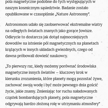
pola magnetyczne podobne do tych występujących w
naszym kosmicznym sąsiedztwie. Badanie zostało
opublikowane w czasopiśmie „Nature Astronomy”.
Astronomom udało się zaobserwować ekstremalne wiatry
na odległych światach znanych jako gorące Jowisze.
Odkrycie to dostarcza jak dotąd najmocniejszych
dowodów na istnienie pól magnetycznych na planetach
krążących w innych układach gwiezdnych, czego od
dawna próbowali dowieść naukowcy.
„To pierwszy raz, kiedy możemy porównać środowiska
magnetyczne innych światów – kluczowy krok w
kierunku zrozumienia, które planety mogą pozostać żywe,
zachować swoją wodę i być może pewnego dnia gościć
życie, jakie znamy. Zmieniając tor ruchu naładowanych
cząstek bombardujących
planety
, pola magnetyczne
odgrywają bardzo złożoną rolę w utrzymaniu atmosfery”