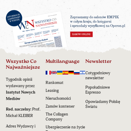
Wszystko Co
Multilanguage
Newsletter
Najważniejsze
Cotygodniowy
newsletter
Tygodnik opinii
Rankomat
wydawany przez
Popołudniowe
Leasing
Instytut Nowych
Espresso
Nieruchomości
Mediów
Opowiadamy Polskę
Zamów kontener
Światu
Red. naczelny:
Prof.
The Collagen
Michał KLEIBER
Company
Adres Wydawcy i
Ubezpieczenie na życie