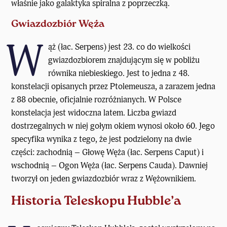
właśnie jako galaktyka spiralna z poprzeczką.
Gwiazdozbiór Węża
W
ąż (łac. Serpens)
jest 23. co do wielkości
gwiazdozbiorem znajdującym się w pobliżu
równika niebieskiego. Jest to jedna z 48.
konstelacji opisanych przez Ptolemeusza, a zarazem jedna
z 88 obecnie, oficjalnie rozróżnianych. W Polsce
konstelacja jest widoczna latem. Liczba gwiazd
dostrzegalnych w niej gołym okiem wynosi około 60. Jego
specyfika wynika z tego, że jest podzielony na dwie
części: zachodnią – Głowę Węża (łac. Serpens Caput) i
wschodnią – Ogon Węża (łac. Serpens Cauda). Dawniej
tworzył on jeden gwiazdozbiór wraz z Wężownikiem.
Historia Teleskopu Hubble’a