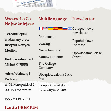
Wszystko Co
Multilanguage
Newsletter
Najważniejsze
Cotygodniowy
newsletter
Tygodnik opinii
Rankomat
wydawany przez
Popołudniowe
Leasing
Instytut Nowych
Espresso
Nieruchomości
Mediów
Opowiadamy Polskę
Zamów kontener
Światu
Red. naczelny:
Prof.
The Collagen
Michał KLEIBER
Company
Adres Wydawcy i
Ubezpieczenie na życie
Pru
Redakcji:
ul. M. Konopnickiej 6,
Sklep z kosmetykami
naturalnymi online
00-491 Warszawa
ISSN 2449-7991
Konto PREMIUM