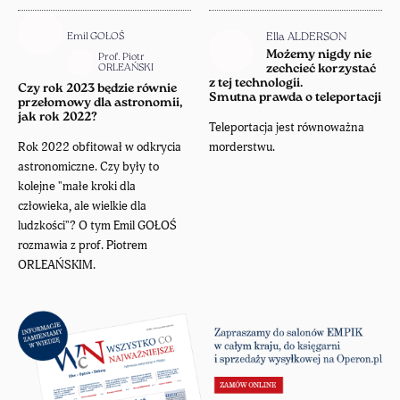
Emil GOŁOŚ
Ella ALDERSON
Możemy nigdy nie
Prof. Piotr
ORLEAŃSKI
zechcieć korzystać
z tej technologii.
Czy rok 2023 będzie równie
Smutna prawda o teleportacji
przełomowy dla astronomii,
jak rok 2022?
Teleportacja jest równoważna
Rok 2022 obfitował w odkrycia
morderstwu.
astronomiczne. Czy były to
kolejne "małe kroki dla
człowieka, ale wielkie dla
ludzkości"? O tym Emil GOŁOŚ
rozmawia z prof. Piotrem
ORLEAŃSKIM.