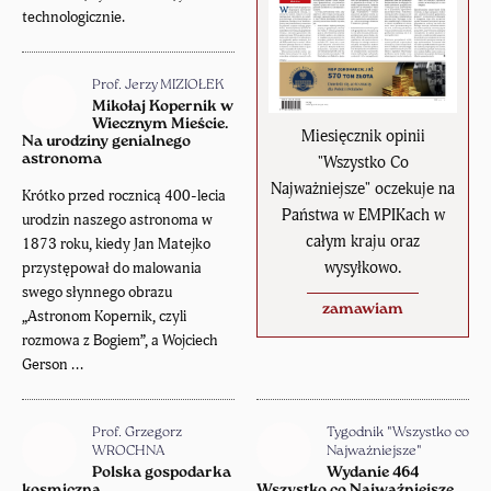
technologicznie.
Prof. Jerzy MIZIOŁEK
Mikołaj Kopernik w
Wiecznym Mieście.
Miesięcznik opinii
Na urodziny genialnego
astronoma
"Wszystko Co
Najważniejsze" oczekuje na
Krótko przed rocznicą 400-lecia
Państwa w EMPIKach w
urodzin naszego astronoma w
całym kraju oraz
1873 roku, kiedy Jan Matejko
wysyłkowo.
przystępował do malowania
swego słynnego obrazu
zamawiam
„Astronom Kopernik, czyli
rozmowa z Bogiem”, a Wojciech
Gerson ...
Prof. Grzegorz
Tygodnik "Wszystko co
WROCHNA
Najważniejsze"
Polska gospodarka
Wydanie 464
kosmiczna
Wszystko co Najważniejsze