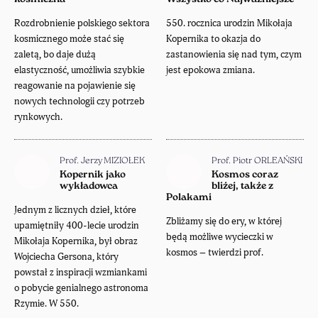
Rozdrobnienie polskiego sektora
550. rocznica urodzin Mikołaja
kosmicznego może stać się
Kopernika to okazja do
zaletą, bo daje dużą
zastanowienia się nad tym, czym
elastyczność, umożliwia szybkie
jest epokowa zmiana.
reagowanie na pojawienie się
nowych technologii czy potrzeb
rynkowych.
Prof. Jerzy MIZIOŁEK
Prof. Piotr ORLEAŃSKI
Kopernik jako
Kosmos coraz
wykładowca
bliżej, także z
Polakami
Jednym z licznych dzieł, które
Zbliżamy się do ery, w której
upamiętniły 400-lecie urodzin
będą możliwe wycieczki w
Mikołaja Kopernika, był obraz
kosmos – twierdzi prof.
Wojciecha Gersona, który
powstał z inspiracji wzmiankami
o pobycie genialnego astronoma
Rzymie. W 550.