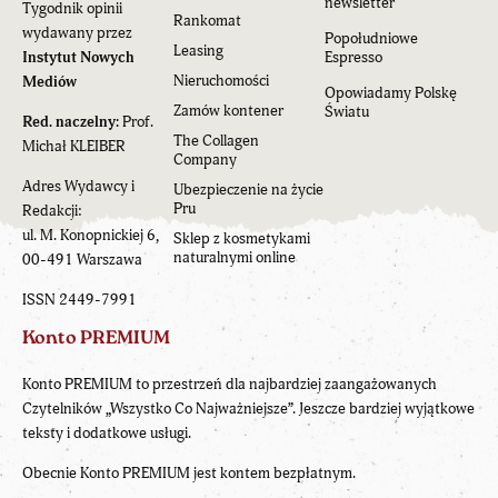
newsletter
Tygodnik opinii
Rankomat
wydawany przez
Popołudniowe
Leasing
Instytut Nowych
Espresso
Nieruchomości
Mediów
Opowiadamy Polskę
Zamów kontener
Światu
Red. naczelny:
Prof.
The Collagen
Michał KLEIBER
Company
Adres Wydawcy i
Ubezpieczenie na życie
Pru
Redakcji:
ul. M. Konopnickiej 6,
Sklep z kosmetykami
naturalnymi online
00-491 Warszawa
ISSN 2449-7991
Konto PREMIUM
Konto PREMIUM to przestrzeń dla najbardziej zaangażowanych
Czytelników „Wszystko Co Najważniejsze”. Jeszcze bardziej wyjątkowe
teksty i dodatkowe usługi.
Obecnie Konto PREMIUM jest kontem bezpłatnym.