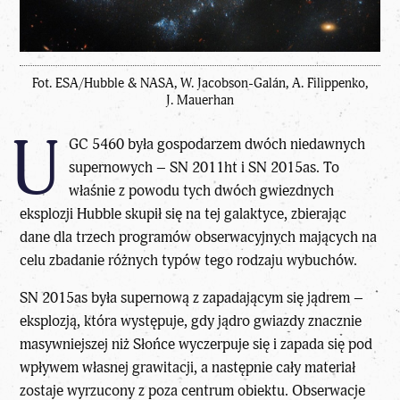
Fot. ESA/Hubble & NASA, W. Jacobson-Galán, A. Filippenko,
J. Mauerhan
U
GC 5460 była gospodarzem dwóch niedawnych
supernowych – SN 2011ht i SN 2015as. To
właśnie z powodu tych dwóch gwiezdnych
eksplozji Hubble skupił się na tej galaktyce, zbierając
dane dla trzech programów obserwacyjnych mających na
celu zbadanie różnych typów tego rodzaju wybuchów.
SN 2015as była supernową z zapadającym się jądrem –
eksplozją, która występuje, gdy jądro gwiazdy znacznie
masywniejszej niż Słońce wyczerpuje się i zapada się pod
wpływem własnej grawitacji, a następnie cały materiał
zostaje wyrzucony z poza centrum obiektu. Obserwacje