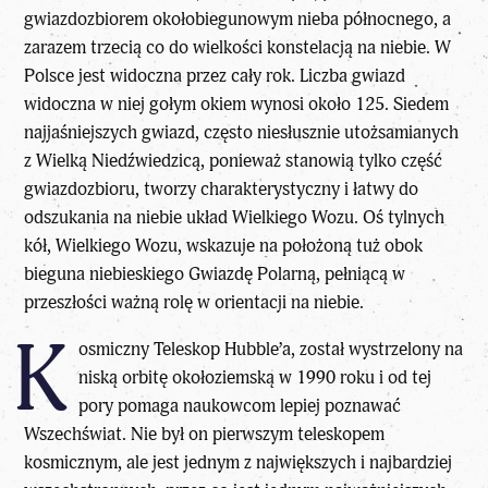
gwiazdozbiorem okołobiegunowym nieba północnego, a
zarazem trzecią co do wielkości konstelacją na niebie. W
Polsce jest widoczna przez cały rok. Liczba gwiazd
widoczna w niej gołym okiem wynosi około 125. Siedem
najjaśniejszych gwiazd, często niesłusznie utożsamianych
z Wielką Niedźwiedzicą, ponieważ stanowią tylko część
gwiazdozbioru, tworzy charakterystyczny i łatwy do
odszukania na niebie układ Wielkiego Wozu. Oś tylnych
kół, Wielkiego Wozu, wskazuje na położoną tuż obok
bieguna niebieskiego Gwiazdę Polarną, pełniącą w
przeszłości ważną rolę w orientacji na niebie.
K
osmiczny Teleskop Hubble’a, został wystrzelony na
niską orbitę okołoziemską w 1990 roku i od tej
pory pomaga naukowcom lepiej poznawać
Wszechświat. Nie był on pierwszym teleskopem
kosmicznym, ale jest jednym z największych i najbardziej