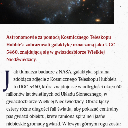
Astronomowie za pomocą Kosmicznego Teleskopu
Hubble’a zobrazowali galaktykę oznaczoną jako UGC
5460, znajdującą się w
gwiazdozbiorze
Wielkiej
Niedźwiedzicy.
J
ak tłumacza badacze z
NASA
, galaktyka spiralna
zdobiąca zdjęcie z Kosmicznego Teleskopu Hubble’a
to UGC 5460, która znajduje się w odległości około 60
milionów lat świetlnych od Układu Słonecznego, w
gwiazdozbiorze Wielkiej Niedźwiedzicy. Obraz łączy
cztery różne długości fali światła, aby pokazać centralny
pas gwiazd obiektu, kręte ramiona spiralne i jasne
niebieskie gromady gwiazd. W lewym górnym rogu został