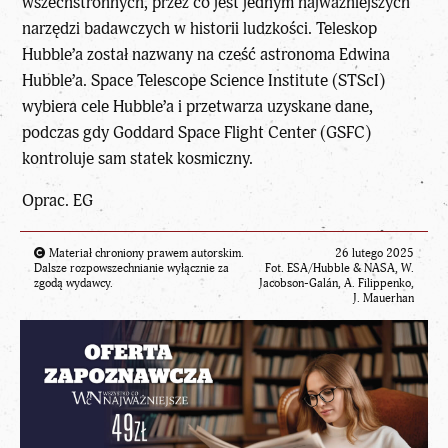
wszechstronnych, przez co jest jednym najważniejszych
narzędzi badawczych w historii ludzkości. Teleskop
Hubble’a został nazwany na cześć astronoma Edwina
Hubble’a. Space Telescope Science Institute (STScI)
wybiera cele Hubble’a i przetwarza uzyskane dane,
podczas gdy Goddard Space Flight Center (GSFC)
kontroluje sam statek kosmiczny.
Oprac. EG
Materiał chroniony prawem autorskim.
26 lutego 2025
Dalsze rozpowszechnianie wyłącznie za
Fot. ESA/Hubble & NASA, W.
zgodą wydawcy.
Jacobson-Galán, A. Filippenko,
J. Mauerhan