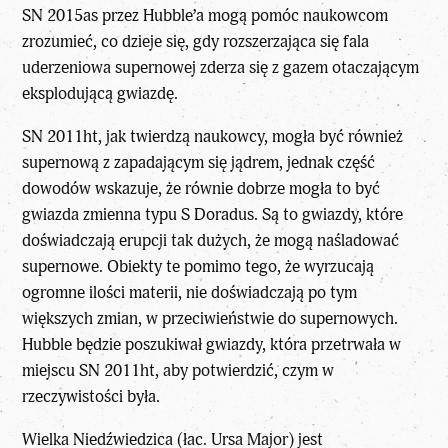
SN 2015as przez Hubble’a mogą pomóc naukowcom
zrozumieć, co dzieje się, gdy rozszerzająca się fala
uderzeniowa supernowej zderza się z gazem otaczającym
eksplodującą gwiazdę.
SN 2011ht, jak twierdzą naukowcy, mogła być również
supernową z zapadającym się jądrem, jednak część
dowodów wskazuje, że równie dobrze mogła to być
gwiazda zmienna typu S Doradus. Są to gwiazdy, które
doświadczają erupcji tak dużych, że mogą naśladować
supernowe. Obiekty te pomimo tego, że wyrzucają
ogromne ilości materii, nie doświadczają po tym
większych zmian, w przeciwieństwie do supernowych.
Hubble będzie poszukiwał gwiazdy, która przetrwała w
miejscu SN 2011ht, aby potwierdzić, czym w
rzeczywistości była.
Wielka Niedźwiedzica (łac. Ursa Major) jest