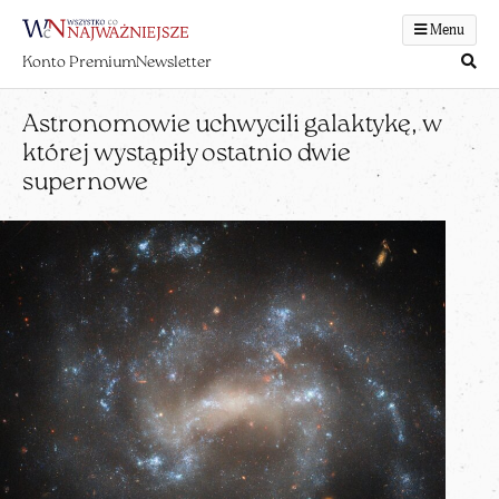
Menu
Konto Premium
Newsletter
Astronomowie uchwycili galaktykę, w
której wystąpiły ostatnio dwie
supernowe