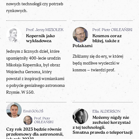
nowych technologii czy potrzeb
rynkowych.
Prof. Jerzy MIZIOŁEK
Prof. Piotr ORLEAŃSKI
Kopernik jako
Kosmos coraz
wykładowca
bliżej, także z
Polakami
Jednym z licznych dzieł, które
Zbliżamy się do ery, w której
upamiętniły 400-lecie urodzin
będą możliwe wycieczki w
Mikołaja Kopernika, był obraz
kosmos – twierdzi prof.
Wojciecha Gersona, który
powstał z inspiracji wzmiankami
o pobycie genialnego astronoma
Rzymie. W 550.
Emil GOŁOŚ
Ella ALDERSON
Możemy nigdy nie
Prof. Piotr
ORLEAŃSKI
zechcieć korzystać
z tej technologii.
Czy rok 2023 będzie równie
Smutna prawda o teleportacji
przełomowy dla astronomii,