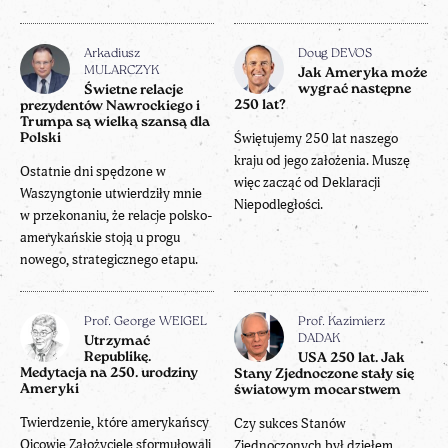
Arkadiusz
Doug DEVOS
MULARCZYK
Jak Ameryka może
wygrać następne
Świetne relacje
250 lat?
prezydentów Nawrockiego i
Trumpa są wielką szansą dla
Świętujemy 250 lat naszego
Polski
kraju od jego założenia. Muszę
Ostatnie dni spędzone w
więc zacząć od Deklaracji
Waszyngtonie utwierdziły mnie
Niepodległości.
w przekonaniu, że relacje polsko-
amerykańskie stoją u progu
nowego, strategicznego etapu.
Prof. George WEIGEL
Prof. Kazimierz
DADAK
Utrzymać
Republikę.
USA 250 lat. Jak
Medytacja na 250. urodziny
Stany Zjednoczone stały się
Ameryki
światowym mocarstwem
Twierdzenie, które amerykańscy
Czy sukces Stanów
Ojcowie Założyciele sformułowali
Zjednoczonych był dziełem