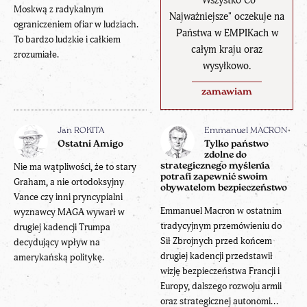
"Wszystko Co
Moskwą z radykalnym
Najważniejsze" oczekuje na
ograniczeniem ofiar w ludziach.
Państwa w EMPIKach w
To bardzo ludzkie i całkiem
całym kraju oraz
zrozumiałe.
wysyłkowo.
zamawiam
Jan ROKITA
Emmanuel MACRON
Ostatni Amigo
Tylko państwo
zdolne do
Nie ma wątpliwości, że to stary
strategicznego myślenia
potrafi zapewnić swoim
Graham, a nie ortodoksyjny
obywatelom bezpieczeństwo
Vance czy inni pryncypialni
Emmanuel Macron w ostatnim
wyznawcy MAGA wywarł w
tradycyjnym przemówieniu do
drugiej kadencji Trumpa
Sił Zbrojnych przed końcem
decydujący wpływ na
drugiej kadencji przedstawił
amerykańską politykę.
wizję bezpieczeństwa Francji i
Europy, dalszego rozwoju armii
oraz strategicznej autonomi...