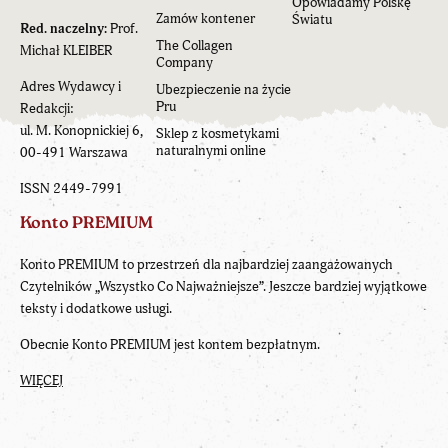
Opowiadamy Polskę
Zamów kontener
Światu
Red. naczelny:
Prof.
The Collagen
Michał KLEIBER
Company
Adres Wydawcy i
Ubezpieczenie na życie
Pru
Redakcji:
ul. M. Konopnickiej 6,
Sklep z kosmetykami
naturalnymi online
00-491 Warszawa
ISSN 2449-7991
Konto PREMIUM
Konto PREMIUM to przestrzeń dla najbardziej zaangażowanych
Czytelników „Wszystko Co Najważniejsze”. Jeszcze bardziej wyjątkowe
teksty i dodatkowe usługi.
Obecnie Konto PREMIUM jest kontem bezpłatnym.
WIĘCEJ