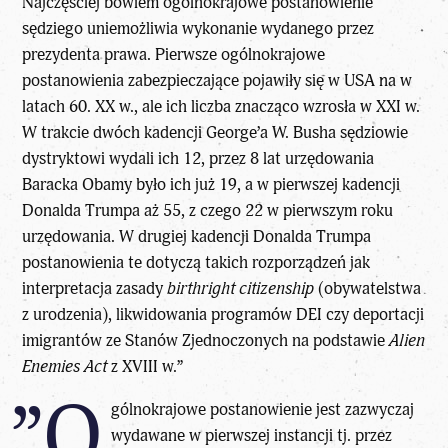
Najczęściej bowiem ogólnokrajowe postanowienie
sędziego uniemożliwia wykonanie wydanego przez
prezydenta prawa. Pierwsze ogólnokrajowe
postanowienia zabezpieczające pojawiły się w
USA
na w
latach 60. XX w., ale ich liczba znacząco wzrosła w XXI w.
W trakcie dwóch kadencji George’a W. Busha sędziowie
dystryktowi wydali ich 12, przez 8 lat urzędowania
Baracka Obamy było ich już 19, a w pierwszej kadencji
Donalda Trumpa aż 55, z czego 22 w pierwszym roku
urzędowania. W drugiej kadencji Donalda Trumpa
postanowienia te dotyczą takich rozporządzeń jak
interpretacja zasady
birthright citizenship
(obywatelstwa
z urodzenia), likwidowania programów DEI czy deportacji
imigrantów ze Stanów Zjednoczonych na podstawie
Alien
Enemies Act
z XVIII w.”
”O
gólnokrajowe postanowienie jest zazwyczaj
wydawane w pierwszej instancji tj. przez