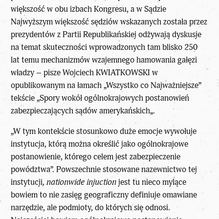
większość w obu izbach Kongresu, a w Sądzie
Najwyższym większość sędziów wskazanych została przez
prezydentów z Partii Republikańskiej odżywają dyskusje
na temat skuteczności wprowadzonych tam blisko 250
lat temu mechanizmów wzajemnego hamowania gałęzi
władzy – pisze
Wojciech KWIATKOWSKI
w
opublikowanym na łamach „
Wszystko co Najważniejsze
”
tekście „
Spory wokół ogólnokrajowych postanowień
zabezpieczających sądów amerykańskich
„.
„W tym kontekście stosunkowo duże emocje wywołuje
instytucja, którą można określić jako ogólnokrajowe
postanowienie, którego celem jest zabezpieczenie
powództwa”. Powszechnie stosowane nazewnictwo tej
instytucji
, nationwide injuction
jest tu nieco mylące
bowiem to nie zasięg geograficzny definiuje omawiane
narzędzie, ale podmioty, do których się odnosi.