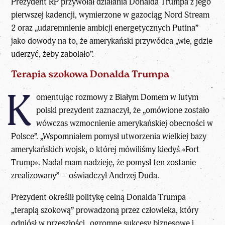
Prezydent RP przywołał działania Donalda Trumpa z jego
pierwszej kadencji, wymierzone w gazociąg Nord Stream
2 oraz „udaremnienie ambicji energetycznych Putina”
jako dowody na to, że amerykański przywódca „wie, gdzie
uderzyć, żeby zabolało”.
Terapia szokowa Donalda Trumpa
K
omentując rozmowy z Białym Domem w lutym
polski prezydent zaznaczył, że „omówione zostało
wówczas wzmocnienie amerykańskiej obecności w
Polsce”. „Wspomniałem pomysł utworzenia wielkiej bazy
amerykańskich wojsk, o której mówiliśmy kiedyś «Fort
Trump». Nadal mam nadzieję, że pomysł ten zostanie
zrealizowany” – oświadczył Andrzej Duda.
Prezydent określił politykę celną Donalda Trumpa
„terapią szokową” prowadzoną przez człowieka, który
odniósł w przeszłości „ogromne sukcesy biznesowe i