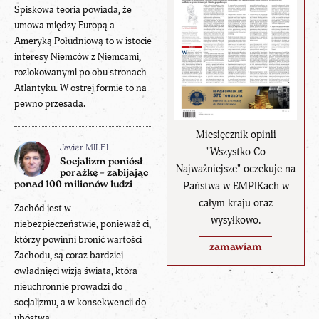
Spiskowa teoria powiada, że
umowa między Europą a
Ameryką Południową to w istocie
interesy Niemców z Niemcami,
rozlokowanymi po obu stronach
Atlantyku. W ostrej formie to na
pewno przesada.
Miesięcznik opinii
Javier MILEI
"Wszystko Co
Socjalizm poniósł
Najważniejsze" oczekuje na
porażkę – zabijając
Państwa w EMPIKach w
ponad 100 milionów ludzi
całym kraju oraz
Zachód jest w
wysyłkowo.
niebezpieczeństwie, ponieważ ci,
którzy powinni bronić wartości
zamawiam
Zachodu, są coraz bardziej
owładnięci wizją świata, która
nieuchronnie prowadzi do
socjalizmu, a w konsekwencji do
ubóstwa...