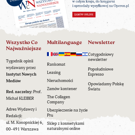
Wszystko Co
Multilanguage
Newsletter
Najważniejsze
Cotygodniowy
newsletter
Tygodnik opinii
Rankomat
wydawany przez
Popołudniowe
Leasing
Instytut Nowych
Espresso
Nieruchomości
Mediów
Opowiadamy Polskę
Zamów kontener
Światu
Red. naczelny:
Prof.
The Collagen
Michał KLEIBER
Company
Adres Wydawcy i
Ubezpieczenie na życie
Pru
Redakcji:
ul. M. Konopnickiej 6,
Sklep z kosmetykami
naturalnymi online
00-491 Warszawa