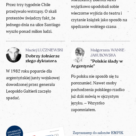
Przez trzy tygodnie Chile
wyjątkowo upodobali sobie
przeżywało wstrząsy. O skali
wieczorne wyjścia do teatru i
protestów świadczy fakt, że
czytanie książek jako sposób na
jednego dnia na ulice Santiago
spędzanie wolnego czasu.
wyszło ponad milion ludzi.
Maciej ŁUCZNIEWSKI
Małgorzata WANKE-
JAKUBOWSKA
Dobrzy żołnierze
złego dyktatora
"Polskie ślady w
Argentynie"
W 1982 roku poparcie dla
Po polsku nie sposób się tu
argentyńskiej junty wojskowej
porozumieć. Nawet osoby
dowodzonej przez generała
pochodzenia polskiego rzadko
Leopoldo Galtierii zaczęło
już dziś mówią w ojczystym
spadać.
języku. – Wszystko
zapomniałem.