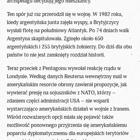
archipelagu decydują jego mieszkańcy.
Ten spór już raz przerodził się w wojnę. W 1982 roku,
kiedy argentyńska junta zajęła wyspy, a Brytyjczycy
wysłali flotę na południowy Atlantyk. Po 74 dniach walk
Argentyna skapitulowała. Zginęło około 650
argentyńskich i 255 brytyjskich żołnierzy. Do dziś dla obu
państw to nie jest zamknięty rozdział historii.
Teraz przeciek z Pentagonu wywołał reakcję rządu w
Londynie. Według danych Reutersa wewnętrzny mail w
amerykańskim resorcie obrony zawierał propozycje, jak
wywierać presję na sojuszników z NATO, którzy –
zdaniem części administracji USA – nie wsparli
wystarczająco amerykańskich działań w wojnie z Iranem.
Wśród rozważanych opcji miała się pojawić także
możliwość ponownego przyjrzenia się amerykańskiemu
poparciu dyplomatycznemu dla europejskich terytoriów