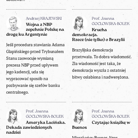
Andrzej KRAJEWSKI
Prof. Joanna
GOCŁOWSKA-BOLEK
Wojna z NBP
zepchnie Polskę na
Krucha
drogę ku Argentynie
demokracja.
Rzecz (nie tylko) o Brazylii
Jeśli procedura stawiania Adama
Brazylijska demokracja
Glapińskiego przed Trybunałem
przetrwała. To dobra wiadomość.
Stanu zaowocuje wymianą
Zła wiadomość jest taka, że
prezesa NBP przed upływem
demokracja wyszła z ostatniej
jego kadencji, uda się
bitwy osłabiona i nadwerężona.
wypracować sposób na
pozbywanie się szefów banku
centralnego.
Prof. Joanna
Prof. Joanna
GOCŁOWSKA-BOLEK
GOCŁOWSKA-BOLEK
Ameryka Łacińska.
Czytając książkę w
Dekada zawiedzionych
Buenos
nadziei
Mieszkańcy Buenos Aires