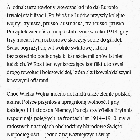
A jednak ustanowiony wówczas ład nie dał Europie
trwałej stabilizacji. Po Wiośnie Ludów przyszły kolejne
wojny: krymska, prusko-austriacka, francusko-pruska.
Porządek wiedeński runął ostatecznie w roku 1914, gdy
trzy mocarstwa rozbiorowe skoczyły sobie do gardeł.
Świat pogrążył się w I wojnie światowej, która
bezpośrednio pochłonęła kilkanaście milionów istnień
ludzkich. W Rosji ten wyniszczający konflikt utorował
drogę rewolucji bolszewickiej, która skutkowała dalszymi
krwawymi ofiarami.
Choć Wielka Wojna mocno dotknęła także ziemie polskie,
akurat Polsce przyniosła upragnioną wolność. I gdy
każdego 11 listopada Niemcy, Francja czy Wielka Brytania
wspominają poległych na frontach lat 1914–1918, my w
radosnych nastrojach obchodzimy Narodowe Święto
Niepodległości – jedno z najważniejszych świąt