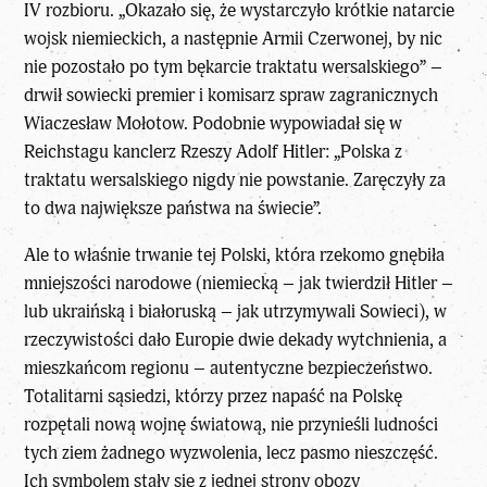
IV rozbioru. „Okazało się, że wystarczyło krótkie natarcie
wojsk niemieckich, a następnie Armii Czerwonej, by nic
nie pozostało po tym bękarcie traktatu wersalskiego” –
drwił sowiecki premier i komisarz spraw zagranicznych
Wiaczesław Mołotow. Podobnie wypowiadał się w
Reichstagu kanclerz Rzeszy Adolf Hitler: „Polska z
traktatu wersalskiego nigdy nie powstanie. Zaręczyły za
to dwa największe państwa na świecie”.
Ale to właśnie trwanie tej Polski, która rzekomo gnębiła
mniejszości narodowe (niemiecką – jak twierdził Hitler –
lub ukraińską i białoruską – jak utrzymywali Sowieci), w
rzeczywistości dało Europie dwie dekady wytchnienia, a
mieszkańcom regionu – autentyczne bezpieczeństwo.
Totalitarni sąsiedzi, którzy przez napaść na Polskę
rozpętali nową wojnę światową, nie przynieśli ludności
tych ziem żadnego wyzwolenia, lecz pasmo nieszczęść.
Ich symbolem stały się z jednej strony obozy