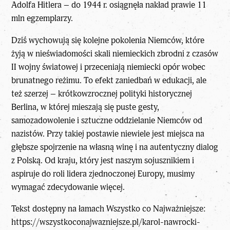
Adolfa Hitlera – do 1944 r. osiągnęła nakład prawie 11
mln egzemplarzy.
Dziś wychowują się kolejne pokolenia Niemców, które
żyją w nieświadomości skali niemieckich zbrodni z czasów
II wojny światowej i przeceniają niemiecki opór wobec
brunatnego reżimu. To efekt zaniedbań w edukacji, ale
też szerzej – krótkowzrocznej polityki historycznej
Berlina, w której mieszają się puste gesty,
samozadowolenie i sztuczne oddzielanie Niemców od
nazistów. Przy takiej postawie niewiele jest miejsca na
głębsze spojrzenie na własną winę i na autentyczny dialog
z Polską. Od kraju, który jest naszym sojusznikiem i
aspiruje do roli lidera zjednoczonej Europy, musimy
wymagać zdecydowanie więcej.
Tekst dostępny na łamach Wszystko co Najważniejsze:
https://wszystkoconajwazniejsze.pl/karol-nawrocki-