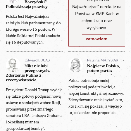
Kaczyński?
Najważniejsze" oczekuje na
Pollockizacja prawicy
Państwa w EMPIKach w
Polska Jest Najważniejsza
całym kraju oraz
założyła klub parlamentarny, do
wysyłkowo.
którego weszło 15 posłów. W
klubie Solidarnej Polski znalazło
zamawiam
się 16 deputowanych.
Edward LUCAS
Paulina MATYSIAK
Nikt nie lubi
Najpierw Polska,
przegranych.
potem partia
Zderzenie Putina z
rzeczywistością
Polska potrzebuje mniej
politycznej podejrzliwości, a
Prezydent Donald Trump wydaje
więcej konstruktywnej rozmowy.
się także gotowy podpisać nową
Zdecydowanie mniej pytań o to,
ustawę o sankcjach wobec Rosji,
kto z kim się pokazał, a więcej o
promowaną przez zmarłego
to, co konkretnie proponuje.
senatora USA Lindseya Grahama
i określaną mianem
„gospodarczej bomby”.