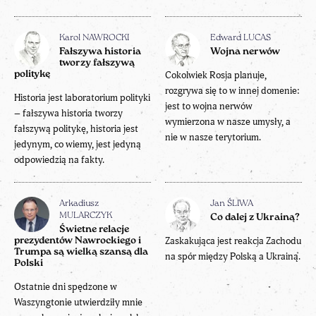
Karol NAWROCKI
Edward LUCAS
Fałszywa historia
Wojna nerwów
tworzy fałszywą
politykę
Cokolwiek Rosja planuje,
rozgrywa się to w innej domenie:
Historia jest laboratorium polityki
jest to wojna nerwów
– fałszywa historia tworzy
wymierzona w nasze umysły, a
fałszywą politykę, historia jest
nie w nasze terytorium.
jedynym, co wiemy, jest jedyną
odpowiedzią na fakty.
Arkadiusz
Jan ŚLIWA
MULARCZYK
Co dalej z Ukrainą?
Świetne relacje
Zaskakująca jest reakcja Zachodu
prezydentów Nawrockiego i
Trumpa są wielką szansą dla
na spór między Polską a Ukrainą.
Polski
Ostatnie dni spędzone w
Waszyngtonie utwierdziły mnie