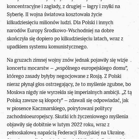
koncentracyjne i zagłady, z drugiej – łagry i zsyłki na
Syberię. II wojna światowa kosztowała życie
kilkudziesięciu milionów ludzi. Dla Polski i innych
narodów Europy Środkowo-Wschodniej na dobre
skończyła się dopiero po kilkudziesięciu latach, wraz z
upadkiem systemu komunistycznego.
Na gruzach zimnej wojny znów jednak pojawiły się wizje
koncertu mocarstw – „wspólnego europejskiego domu”,
którego zasady byłyby negocjowane z Rosją. Z Polski
nieraz płynął głos ostrzegający, że to myślenie zgubne, bo
Moskwa nigdy nie wyrzekła się imperialnych ambicji. „Z tą
Polską zawsze są kłopoty” – zdawali się odpowiadać, jak
w piosence Kaczmarskiego, poirytowani politycy
zachodnioeuropejscy. Skutki ich życzeniowego myślenia
objawiły się dobitnie w lutym 2022 roku, wraz z
pełnoskalową napaścią Federacji Rosyjskiej na Ukrainę.