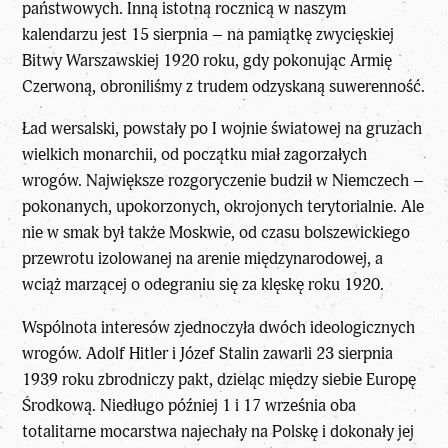
państwowych. Inną istotną rocznicą w naszym
kalendarzu jest 15 sierpnia – na pamiątkę zwycięskiej
Bitwy Warszawskiej 1920 roku, gdy pokonując Armię
Czerwoną, obroniliśmy z trudem odzyskaną suwerenność.
Ład wersalski, powstały po I wojnie światowej na gruzach
wielkich monarchii, od początku miał zagorzałych
wrogów. Największe rozgoryczenie budził w Niemczech –
pokonanych, upokorzonych, okrojonych terytorialnie. Ale
nie w smak był także Moskwie, od czasu bolszewickiego
przewrotu izolowanej na arenie międzynarodowej, a
wciąż marzącej o odegraniu się za klęskę roku 1920.
Wspólnota interesów zjednoczyła dwóch ideologicznych
wrogów. Adolf Hitler i Józef Stalin zawarli 23 sierpnia
1939 roku zbrodniczy pakt, dzieląc między siebie Europę
Środkową. Niedługo później 1 i 17 września oba
totalitarne mocarstwa najechały na Polskę i dokonały jej