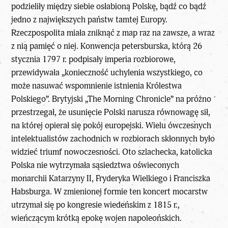
podzieliły między siebie osłabioną Polskę, bądź co bądź
jedno z największych państw tamtej Europy.
Rzeczpospolita miała zniknąć z map raz na zawsze, a wraz
z nią pamięć o niej. Konwencja petersburska, którą 26
stycznia 1797 r. podpisały imperia rozbiorowe,
przewidywała „konieczność uchylenia wszystkiego, co
może nasuwać wspomnienie istnienia Królestwa
Polskiego”. Brytyjski „The Morning Chronicle” na próżno
przestrzegał, że usunięcie Polski narusza równowagę sił,
na której opierał się pokój europejski. Wielu ówczesnych
intelektualistów zachodnich w rozbiorach skłonnych było
widzieć triumf nowoczesności. Oto szlachecka, katolicka
Polska nie wytrzymała sąsiedztwa oświeconych
monarchii Katarzyny II, Fryderyka Wielkiego i Franciszka
Habsburga. W zmienionej formie ten koncert mocarstw
utrzymał się po kongresie wiedeńskim z 1815 r.,
wieńczącym krótką epokę wojen napoleońskich.