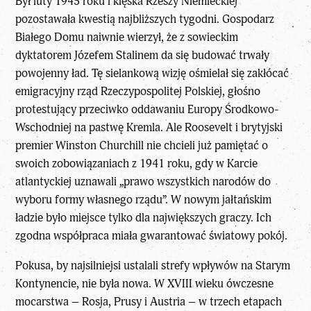
Był luty 1945 roku i klęska Rzeszy Niemieckiej
pozostawała kwestią najbliższych tygodni. Gospodarz
Białego Domu naiwnie wierzył, że z sowieckim
dyktatorem Józefem Stalinem da się budować trwały
powojenny ład. Tę sielankową wizję ośmielał się zakłócać
emigracyjny rząd Rzeczypospolitej Polskiej, głośno
protestujący przeciwko oddawaniu Europy Środkowo-
Wschodniej na pastwę Kremla. Ale Roosevelt i brytyjski
premier Winston Churchill nie chcieli już pamiętać o
swoich zobowiązaniach z 1941 roku, gdy w Karcie
atlantyckiej uznawali „prawo wszystkich narodów do
wyboru formy własnego rządu”. W nowym jałtańskim
ładzie było miejsce tylko dla największych graczy. Ich
zgodna współpraca miała gwarantować światowy pokój.
Pokusa, by najsilniejsi ustalali strefy wpływów na Starym
Kontynencie, nie była nowa. W XVIII wieku ówczesne
mocarstwa – Rosja, Prusy i Austria – w trzech etapach