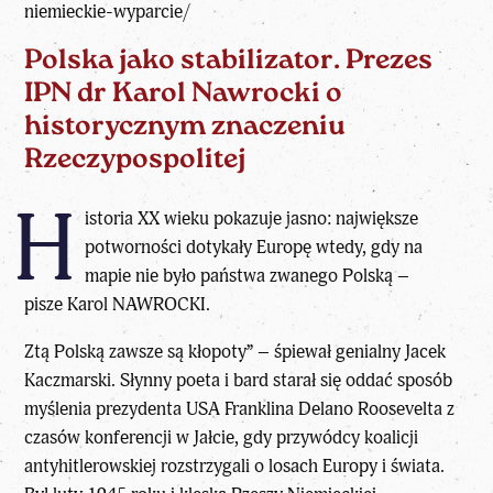
niemieckie-wyparcie/
Polska jako stabilizator. Prezes
IPN dr Karol Nawrocki o
historycznym znaczeniu
Rzeczypospolitej
H
istoria XX wieku pokazuje jasno: największe
potworności dotykały Europę wtedy, gdy na
mapie nie było państwa zwanego
Polską
–
pisze
Karol NAWROCK
I.
Ztą Polską zawsze są kłopoty” – śpiewał genialny Jacek
Kaczmarski. Słynny poeta i bard starał się oddać sposób
myślenia prezydenta USA Franklina Delano Roosevelta z
czasów konferencji w Jałcie, gdy przywódcy koalicji
antyhitlerowskiej rozstrzygali o losach Europy i świata.