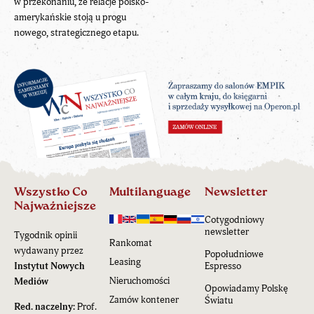
w przekonaniu, że relacje polsko-
amerykańskie stoją u progu
nowego, strategicznego etapu.
Wszystko Co
Multilanguage
Newsletter
Najważniejsze
Cotygodniowy
newsletter
Tygodnik opinii
Rankomat
wydawany przez
Popołudniowe
Leasing
Instytut Nowych
Espresso
Nieruchomości
Mediów
Opowiadamy Polskę
Zamów kontener
Światu
Red. naczelny:
Prof.