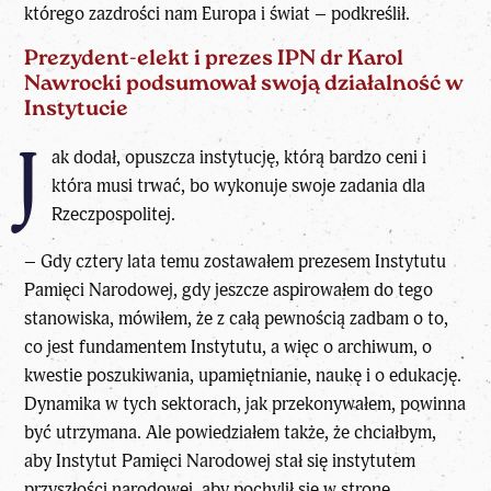
którego zazdrości nam Europa i świat – podkreślił.
Prezydent-elekt i prezes IPN dr Karol
Nawrocki podsumował swoją działalność w
Instytucie
J
ak dodał, opuszcza instytucję, którą bardzo ceni i
która musi trwać, bo wykonuje swoje zadania dla
Rzeczpospolitej.
– Gdy cztery lata temu zostawałem prezesem Instytutu
Pamięci Narodowej, gdy jeszcze aspirowałem do tego
stanowiska, mówiłem, że z całą pewnością zadbam o to,
co jest fundamentem Instytutu, a więc o archiwum, o
kwestie poszukiwania, upamiętnianie, naukę i o edukację.
Dynamika w tych sektorach, jak przekonywałem, powinna
być utrzymana. Ale powiedziałem także, że chciałbym,
aby Instytut Pamięci Narodowej stał się instytutem
przyszłości narodowej, aby pochylił się w stronę