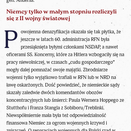
gen. Andersa.
Niemcy tylko w małym stopniu rozliczyli
się z II wojny światowej
P
owojenna denazyfikacja okazała się tak płytka, że
jeszcze w latach 60. administracja RFN była
przesiąknięta byłymi członkami NSDAP, a nawet
oficerami SS. Koncerny, które za Hitlera wzbogaciły się na
pracy niewolniczej, w czasach „cudu gospodarczego”
mogły dalej pomnażać swoje majątki. Zbrodniarze
wojenni tylko wyjątkowo trafiali w RFN lub w NRD na
ławę oskarżonych. Dość powiedzieć, że niemieckie sądy
skazały zaledwie dwóch komendantów obozów
koncentracyjnych lub śmierci: Paula Wernera Hoppego ze
Stutthofu i Franza Stangla z Sobiboru/Treblinki.
Niewspółmiernie mała była też odpowiedzialność
finansowa Niemiec za ogrom wojennych krzywd i
zniszczeń. O reparacjach wojennych dla Polski rząd w