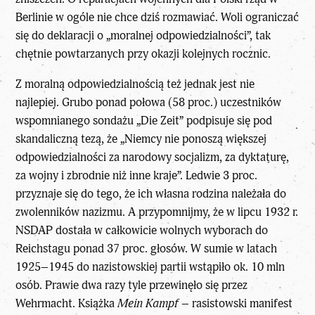
Berlinie w ogóle nie chce dziś rozmawiać. Woli ograniczać
się do deklaracji o „moralnej odpowiedzialności”, tak
chętnie powtarzanych przy okazji kolejnych rocznic.
Z moralną odpowiedzialnością też jednak jest nie
najlepiej. Grubo ponad połowa (58 proc.) uczestników
wspomnianego sondażu „Die Zeit” podpisuje się pod
skandaliczną tezą, że „Niemcy nie ponoszą większej
odpowiedzialności za narodowy socjalizm, za dyktaturę,
za wojny i zbrodnie niż inne kraje”. Ledwie 3 proc.
przyznaje się do tego, że ich własna rodzina należała do
zwolenników nazizmu. A przypomnijmy, że w lipcu 1932 r.
NSDAP dostała w całkowicie wolnych wyborach do
Reichstagu ponad 37 proc. głosów. W sumie w latach
1925–1945 do nazistowskiej partii wstąpiło ok. 10 mln
osób. Prawie dwa razy tyle przewinęło się przez
Wehrmacht. Książka
Mein Kampf
– rasistowski manifest