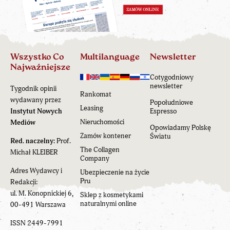
Wszystko Co
Multilanguage
Newsletter
Najważniejsze
Cotygodniowy
newsletter
Tygodnik opinii
Rankomat
wydawany przez
Popołudniowe
Leasing
Instytut Nowych
Espresso
Nieruchomości
Mediów
Opowiadamy Polskę
Zamów kontener
Światu
Red. naczelny:
Prof.
The Collagen
Michał KLEIBER
Company
Adres Wydawcy i
Ubezpieczenie na życie
Pru
Redakcji:
ul. M. Konopnickiej 6,
Sklep z kosmetykami
naturalnymi online
00-491 Warszawa
ISSN 2449-7991