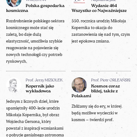
Polska gospodarka
Wydanie 464
kosmiczna
Wszystko co Najważniejsze
Rozdrobnienie polskiego sektora
550. rocznica urodzin Mikołaja
kosmicznego może stać się
Kopernika to okazja do
zaletą, bo daje dużą
zastanowienia się nad tym, czym
elastyczność, umożliwia szybkie
jest epokowa zmiana.
reagowanie na pojawienie się
nowych technologii czy potrzeb
rynkowych.
Prof. Jerzy MIZIOŁEK
Prof. Piotr ORLEAŃSKI
Kopernik jako
Kosmos coraz
wykładowca
bliżej, także z
Polakami
Jednym z licznych dzieł, które
Zbliżamy się do ery, w której
upamiętniły 400-lecie urodzin
będą możliwe wycieczki w
Mikołaja Kopernika, był obraz
kosmos – twierdzi prof.
Wojciecha Gersona, który
powstał z inspiracji wzmiankami
o pobycie genialnego astronoma