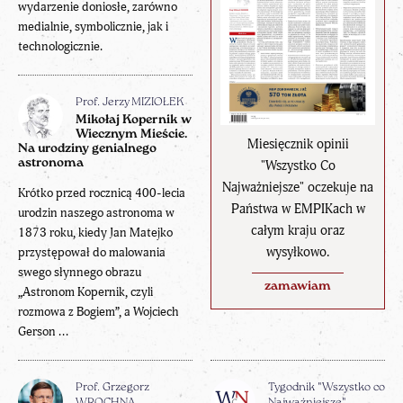
wydarzenie doniosłe, zarówno
medialnie, symbolicznie, jak i
technologicznie.
Prof. Jerzy MIZIOŁEK
Mikołaj Kopernik w
Wiecznym Mieście.
Miesięcznik opinii
Na urodziny genialnego
astronoma
"Wszystko Co
Najważniejsze" oczekuje na
Krótko przed rocznicą 400-lecia
Państwa w EMPIKach w
urodzin naszego astronoma w
całym kraju oraz
1873 roku, kiedy Jan Matejko
wysyłkowo.
przystępował do malowania
swego słynnego obrazu
zamawiam
„Astronom Kopernik, czyli
rozmowa z Bogiem”, a Wojciech
Gerson ...
Prof. Grzegorz
Tygodnik "Wszystko co
WROCHNA
Najważniejsze"