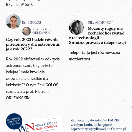
Rzymie. W 550.
Emil GOŁOŚ
Ella ALDERSON
Możemy nigdy nie
Prof. Piotr
ORLEAŃSKI
zechcieć korzystać
z tej technologii.
Czy rok 2023 będzie równie
Smutna prawda o teleportacji
przełomowy dla astronomii,
jak rok 2022?
Teleportacja jest równoważna
Rok 2022 obfitował w odkrycia
morderstwu.
astronomiczne. Czy były to
kolejne "małe kroki dla
człowieka, ale wielkie dla
ludzkości"? O tym Emil GOŁOŚ
rozmawia z prof. Piotrem
ORLEAŃSKIM.