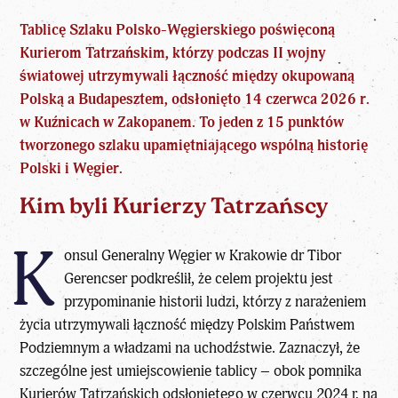
Tablicę Szlaku Polsko-Węgierskiego poświęconą
Kurierom Tatrzańskim, którzy
podczas II wojny
światowej
utrzymywali łączność między okupowaną
Polską a Budapesztem, odsłonięto 14 czerwca 2026 r.
w Kuźnicach w Zakopanem. To jeden z 15 punktów
tworzonego szlaku upamiętniającego wspólną historię
Polski i Węgier.
Kim byli Kurierzy Tatrzańscy
K
onsul Generalny Węgier w Krakowie dr Tibor
Gerencser podkreślił, że celem projektu jest
przypominanie historii ludzi, którzy z narażeniem
życia utrzymywali łączność między
Polskim Państwem
Podziemnym
a władzami na uchodźstwie. Zaznaczył, że
szczególne jest umiejscowienie tablicy – obok pomnika
Kurierów Tatrzańskich odsłoniętego w czerwcu 2024 r. na