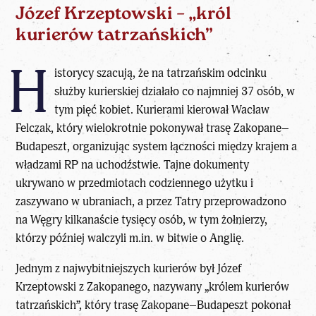
Józef Krzeptowski – „król
kurierów tatrzańskich”
H
istorycy szacują, że na tatrzańskim odcinku
służby kurierskiej działało co najmniej 37 osób, w
tym pięć kobiet. Kurierami kierował Wacław
Felczak, który wielokrotnie pokonywał trasę Zakopane–
Budapeszt, organizując system łączności między krajem a
władzami RP na uchodźstwie. Tajne dokumenty
ukrywano w przedmiotach codziennego użytku i
zaszywano w ubraniach, a przez Tatry przeprowadzono
na Węgry kilkanaście tysięcy osób, w tym żołnierzy,
którzy później walczyli m.in. w bitwie o Anglię.
Jednym z najwybitniejszych kurierów był Józef
Krzeptowski z Zakopanego, nazywany „królem kurierów
tatrzańskich”, który trasę Zakopane–Budapeszt pokonał