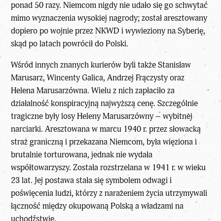
ponad 50 razy. Niemcom nigdy nie udało się go schwytać
mimo wyznaczenia wysokiej nagrody; został aresztowany
dopiero po wojnie przez NKWD i wywieziony na Syberię,
skąd po latach powrócił do Polski.
Wśród innych znanych kurierów byli także Stanisław
Marusarz, Wincenty Galica, Andrzej Frączysty oraz
Helena Marusarzówna. Wielu z nich zapłaciło za
działalność konspiracyjną najwyższą cenę. Szczególnie
tragiczne były losy Heleny Marusarzówny – wybitnej
narciarki. Aresztowana w marcu 1940 r. przez słowacką
straż graniczną i przekazana Niemcom, była więziona i
brutalnie torturowana, jednak nie wydała
współtowarzyszy. Została rozstrzelana w 1941 r. w wieku
23 lat. Jej postawa stała się symbolem odwagi i
poświęcenia ludzi, którzy z narażeniem życia utrzymywali
łączność między okupowaną Polską a władzami na
uchodźstwie.