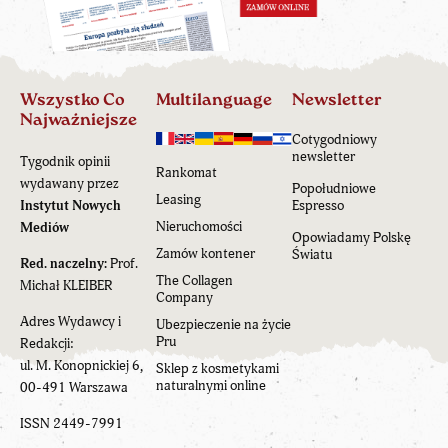
Wszystko Co
Multilanguage
Newsletter
Najważniejsze
Cotygodniowy
newsletter
Tygodnik opinii
Rankomat
wydawany przez
Popołudniowe
Leasing
Instytut Nowych
Espresso
Nieruchomości
Mediów
Opowiadamy Polskę
Zamów kontener
Światu
Red. naczelny:
Prof.
The Collagen
Michał KLEIBER
Company
Adres Wydawcy i
Ubezpieczenie na życie
Pru
Redakcji:
ul. M. Konopnickiej 6,
Sklep z kosmetykami
naturalnymi online
00-491 Warszawa
ISSN 2449-7991