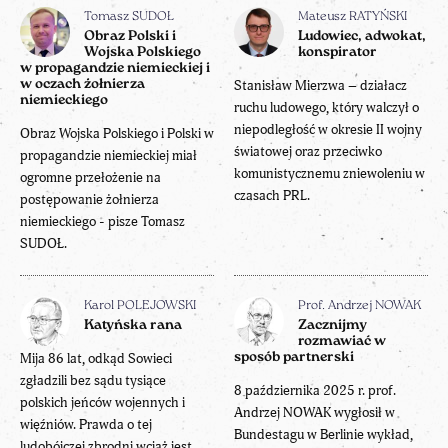
Tomasz SUDOŁ
Mateusz RATYŃSKI
Obraz Polski i
Ludowiec, adwokat,
Wojska Polskiego
konspirator
w propagandzie niemieckiej i
w oczach żołnierza
Stanisław Mierzwa – działacz
niemieckiego
ruchu ludowego, który walczył o
niepodległość w okresie II wojny
Obraz Wojska Polskiego i Polski w
światowej oraz przeciwko
propagandzie niemieckiej miał
komunistycznemu zniewoleniu w
ogromne przełożenie na
czasach PRL.
postępowanie żołnierza
niemieckiego - pisze Tomasz
SUDOŁ.
Karol POLEJOWSKI
Prof. Andrzej NOWAK
Katyńska rana
Zacznijmy
rozmawiać w
Mija 86 lat, odkąd Sowieci
sposób partnerski
zgładzili bez sądu tysiące
8 października 2025 r. prof.
polskich jeńców wojennych i
Andrzej NOWAK wygłosił w
więźniów. Prawda o tej
Bundestagu w Berlinie wykład,
ludobójczej zbrodni wciąż jest