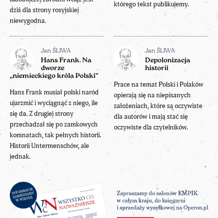
którego tekst publikujemy.
dziś dla strony rosyjskiej
niewygodna.
Jan ŚLIWA
Jan ŚLIWA
Hans Frank. Na
Depolonizacja
dworze
historii
„niemieckiego króla Polski”
Prace na temat Polski i Polaków
Hans Frank musiał polski naród
opierają się na niepisanych
ujarzmić i wyciągnąć z niego, ile
założeniach, które są oczywiste
się da. Z drugiej strony
dla autorów i mają stać się
przechadzał się po zamkowych
oczywiste dla czytelników.
komnatach, tak pełnych historii.
Historii Untermenschów, ale
jednak.