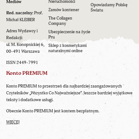
Nieruchomości
Mediów
Opowiadamy Polskę
Zamów kontener
Światu
Red. naczelny:
Prof.
The Collagen
Michał KLEIBER
Company
Adres Wydawcy i
Ubezpieczenie na życie
Pru
Redakcji:
ul. M. Konopnickiej 6,
Sklep z kosmetykami
naturalnymi online
00-491 Warszawa
ISSN 2449-7991
Konto PREMIUM
Konto PREMIUM to przestrzeń dla najbardziej zaangażowanych
Czytelników „Wszystko Co Najważniejsze”. Jeszcze bardziej wyjątkowe
teksty i dodatkowe usługi.
Obecnie Konto PREMIUM jest kontem bezpłatnym.
WIĘCEJ