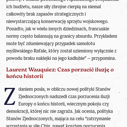
ich budżetu, nasze siły zbrojne cierpią na niemal
całkowity brak zapasów strategicznych i
niewystarczającą konserwację sprzętu wojskowego.
Ponadto, jak w wielu innych dziedzinach, francuskie
normy często balansują na granicy absurdu. Przykładem
może być zdumiewający przypadek samolotu
myśliwskiego Rafale, który został uziemiony wyłącznie z
powodu braku naklejki na jego kadłubie” – przypomina.
Laurent Wauquiez: Czas porzucić iluzję o
końcu historii
Z
daniem posła, w obliczu nowej polityki Stanów
Zjednoczonych nadszedł czas porzucenia iluzji
Europy o końcu historii, wiecznym pokoju czy
demokracji, której nic nie zagraża. Jak ocenia, polityka
Stanów Zjednoczonych, mająca na celu “zatrzymanie
wzrastania w siłę Chin, nawet kosztem porzucenia