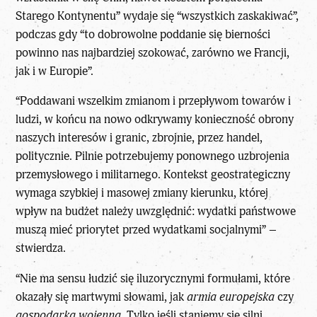
Starego Kontynentu” wydaje się “wszystkich zaskakiwać”,
podczas gdy “to dobrowolne poddanie się bierności
powinno nas najbardziej szokować, zarówno we Francji,
jak i w Europie”.
“Poddawani wszelkim zmianom i przepływom towarów i
ludzi, w końcu na nowo odkrywamy konieczność obrony
naszych interesów i granic, zbrojnie, przez handel,
politycznie. Pilnie potrzebujemy ponownego uzbrojenia
przemysłowego i militarnego. Kontekst geostrategiczny
wymaga szybkiej i masowej zmiany kierunku, której
wpływ na budżet należy uwzględnić: wydatki państwowe
muszą mieć priorytet przed wydatkami socjalnymi” –
stwierdza.
“Nie ma sensu łudzić się iluzorycznymi formułami, które
okazały się martwymi słowami, jak
armia europejska
czy
gospodarka wojenna
. Tylko jeśli staniemy się silni,