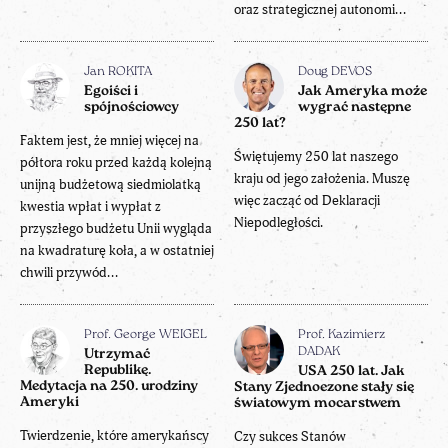
oraz strategicznej autonomi...
Jan ROKITA
Doug DEVOS
Egoiści i
Jak Ameryka może
spójnościowcy
wygrać następne
250 lat?
Faktem jest, że mniej więcej na
Świętujemy 250 lat naszego
półtora roku przed każdą kolejną
kraju od jego założenia. Muszę
unijną budżetową siedmiolatką
więc zacząć od Deklaracji
kwestia wpłat i wypłat z
Niepodległości.
przyszłego budżetu Unii wygląda
na kwadraturę koła, a w ostatniej
chwili przywód...
Prof. George WEIGEL
Prof. Kazimierz
DADAK
Utrzymać
Republikę.
USA 250 lat. Jak
Medytacja na 250. urodziny
Stany Zjednoczone stały się
Ameryki
światowym mocarstwem
Twierdzenie, które amerykańscy
Czy sukces Stanów