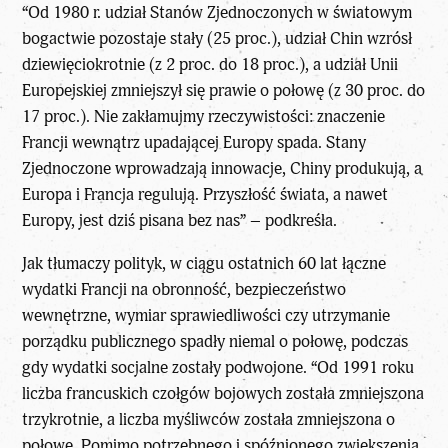
“Od 1980 r. udział Stanów Zjednoczonych w światowym
bogactwie pozostaje stały (25 proc.), udział Chin wzrósł
dziewięciokrotnie (z 2 proc. do 18 proc.), a udział Unii
Europejskiej zmniejszył się prawie o połowę (z 30 proc. do
17 proc.). Nie zakłamujmy rzeczywistości: znaczenie
Francji wewnątrz upadającej Europy spada. Stany
Zjednoczone wprowadzają innowacje, Chiny produkują, a
Europa i Francja regulują. Przyszłość świata, a nawet
Europy, jest dziś pisana bez nas” – podkreśla.
Jak tłumaczy polityk, w ciągu ostatnich 60 lat łączne
wydatki Francji na o
bronność, bezpieczeństwo
wewnętrzne, wymiar sprawiedliwości czy utrzymanie
porządku publicznego spadły niemal o połowę, podczas
gdy wydatki socjalne zostały podwojone. “Od 1991 roku
liczba francuskich czołgów bojowych została zmniejszona
trzykrotnie, a liczba myśliwców została zmniejszona o
połowę. Pomimo potrzebnego i spóźnionego zwiększenia