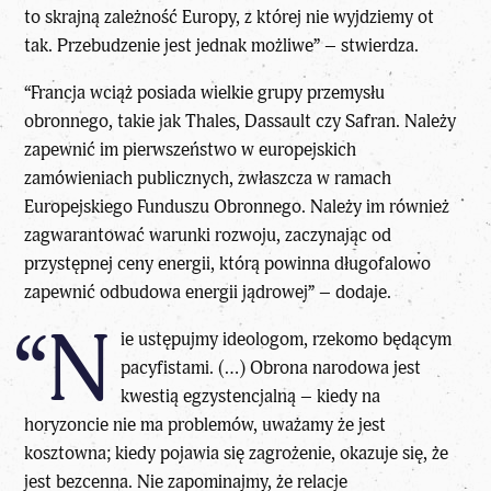
to skrajną zależność Europy, z której nie wyjdziemy ot
tak. Przebudzenie jest jednak możliwe” – stwierdza.
“Francja wciąż posiada wielkie grupy przemysłu
obronnego, takie jak Thales, Dassault czy Safran. Należy
zapewnić im pierwszeństwo w europejskich
zamówieniach publicznych, zwłaszcza w ramach
Europejskiego Funduszu Obronnego. Należy im również
zagwarantować warunki rozwoju, zaczynając od
przystępnej ceny energii, którą powinna długofalowo
zapewnić odbudowa energii jądrowej” – dodaje.
“N
ie ustępujmy ideologom, rzekomo będącym
pacyfistami. (…) Obrona narodowa jest
kwestią egzystencjalną – kiedy na
horyzoncie nie ma problemów, uważamy że jest
kosztowna; kiedy pojawia się zagrożenie, okazuje się, że
jest bezcenna. Nie zapominajmy, że relacje