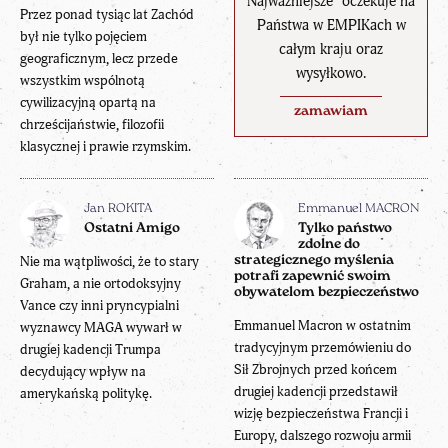
Najważniejsze" oczekuje na
Przez ponad tysiąc lat Zachód
Państwa w EMPIKach w
był nie tylko pojęciem
całym kraju oraz
geograficznym, lecz przede
wysyłkowo.
wszystkim wspólnotą
cywilizacyjną opartą na
zamawiam
chrześcijaństwie, filozofii
klasycznej i prawie rzymskim.
Jan ROKITA
Emmanuel MACRON
Ostatni Amigo
Tylko państwo
zdolne do
Nie ma wątpliwości, że to stary
strategicznego myślenia
potrafi zapewnić swoim
Graham, a nie ortodoksyjny
obywatelom bezpieczeństwo
Vance czy inni pryncypialni
Emmanuel Macron w ostatnim
wyznawcy MAGA wywarł w
tradycyjnym przemówieniu do
drugiej kadencji Trumpa
Sił Zbrojnych przed końcem
decydujący wpływ na
drugiej kadencji przedstawił
amerykańską politykę.
wizję bezpieczeństwa Francji i
Europy, dalszego rozwoju armii