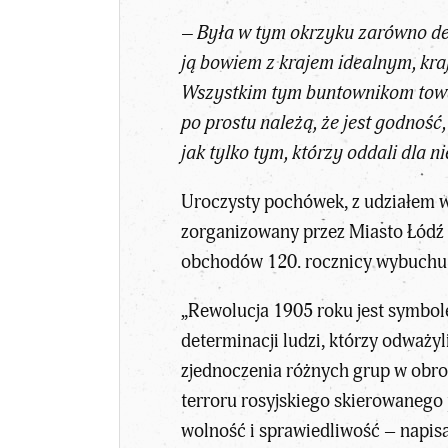
– Była w tym okrzyku zarówno dek
ją bowiem z krajem idealnym, kr
Wszystkim tym buntownikom towarzy
po prostu należą, że jest godność
jak tylko tym, którzy oddali dla n
Uroczysty pochówek, z udziałem w
zorganizowany przez Miasto Łódź
obchodów 120. rocznicy wybuchu na
„Rewolucja 1905 roku jest symbole
determinacji ludzi, którzy odważyl
zjednoczenia różnych grup w obro
terroru rosyjskiego skierowanego 
wolność i sprawiedliwość – napis