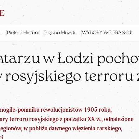
i
Piękno Historii
Piękno Muzyki
WYBORY WE FRANCJI
tarzu w Łodzi pocho
y rosyjskiego terroru
 mogile-pomniku rewolucjonistów 1905 roku,
ary terroru rosyjskiego z początku XX w., odnalezione
Legionów, w pobliżu dawnego więzienia carskiego,
i.