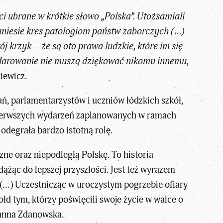
i ubrane w krótkie słowo „Polska”. Utożsamiali
yniesie kres patologiom państw zaborczych (…)
 krzyk – że są oto prawa ludzkie, które im się
j podarowanie nie muszą dziękować nikomu innemu,
iewicz.
ń, parlamentarzystów i uczniów łódzkich szkół,
pierwszych wydarzeń zaplanowanych w ramach
odegrała bardzo istotną rolę.
ne oraz niepodległą Polskę. To historia
dążąc do lepszej przyszłości. Jest też wyrazem
 (…) Uczestnicząc w uroczystym pogrzebie ofiary
d tym, którzy poświęcili swoje życie w walce o
Hanna Zdanowska.