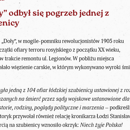
 odbył się pogrzeb jednej z
ienicy
„Doły”, w mogile-pomniku rewolucjonistów 1905 roku
ątki ofiary terroru rosyjskiego z początku XX wieku,
w trakcie remontu ul. Legionów. W pobliżu miejsca
ziałało więzienie carskie, w którym wykonywano wyroki śmi
yła jedną z 104 ofiar łódzkiej szubienicy ustawionej z
zanych na śmierć przez sądy wojskowe ustanowione dla 
storie, rodziny, poglądy polityczne i marzenia
– podkreśl
oryk przywołał również relację kronikarza Łodzi Stanisł
rcią na szubienicy wznosiło okrzyk:
Niech żyje Polska!