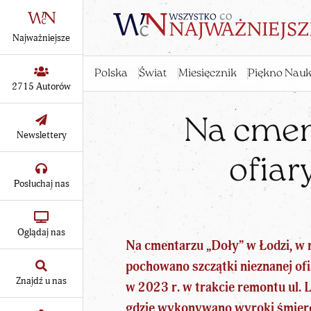
Najważniejsze
Polska
Świat
Miesięcznik
Piękno Nauk
2715 Autorów
Na cmen
Newslettery
ofiar
Posłuchaj nas
Oglądaj nas
Na cmentarzu „Doły” w Łodzi, w
pochowano szczątki nieznanej ofi
Znajdź u nas
w 2023 r. w trakcie remontu ul. 
gdzie wykonywano wyroki śmierc