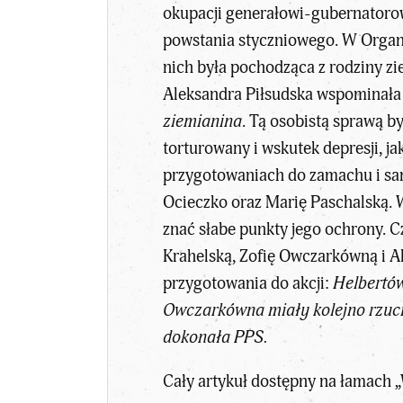
okupacji generałowi-gubernatorow
powstania styczniowego. W Organiz
nich była pochodząca z rodziny zi
Aleksandra Piłsudska wspominała 
ziemianina
. Tą osobistą sprawą b
torturowany i wskutek depresji, j
przygotowaniach do zamachu i sam
Ocieczko oraz Marię Paschalską. Ws
znać słabe punkty jego ochrony. C
Krahelską, Zofię Owczarkówną i Al
przygotowania do akcji:
Helbertów
Owczarkówna miały kolejno rzucić
dokonała PPS.
Cały artykuł dostępny na łamach
„