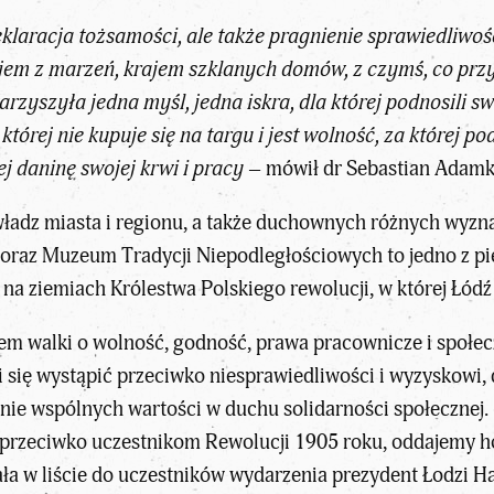
laracja tożsamości, ale także pragnienie sprawiedliwośc
ajem z marzeń, krajem szklanych domów, z czymś, co prz
szyła jedna myśl, jedna iskra, dla której podnosili swój
, której nie kupuje się na targu i jest wolność, za które
iej daninę swojej krwi i pracy
– mówił dr Sebastian Adamk
ładz miasta i regionu, a także duchownych różnych wyzna
 oraz Muzeum Tradycji Niepodległościowych to jedno z 
 ziemiach Królestwa Polskiego rewolucji, w której Łódź 
m walki o wolność, godność, prawa pracownicze i społecz
i się wystąpić przeciwko niesprawiedliwości i wyzyskowi, 
nie wspólnych wartości w duchu solidarności społecznej.
przeciwko uczestnikom Rewolucji 1905 roku, oddajemy hoł
ała w liście do uczestników wydarzenia prezydent Łodzi 