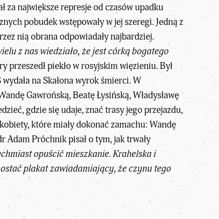
ł za największe represje od czasów upadku
znych pobudek wstępowały w jej szeregi. Jedną z
rzez nią obrana odpowiadały najbardziej.
elu z nas wiedziało, że jest córką bogatego
y przeszedł piekło w rosyjskim więzieniu. Był
PS wydała na Skałona wyrok śmierci. W
, Wandę Gawrońską, Beatę Łysińską, Władysławę
zieć, gdzie się udaje, znać trasy jego przejazdu,
y kobiety, które miały dokonać zamachu: Wandę
r Adam Próchnik pisał o tym, jak trwały
ychmiast opuścić mieszkanie. Krahelska i
zostać plakat zawiadamiający, że czynu tego