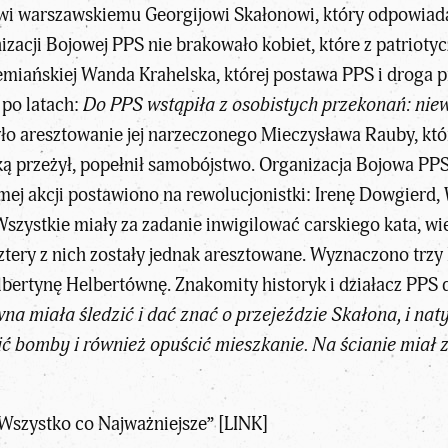
i warszawskiemu Georgijowi Skałonowi, który odpowiada
acji Bojowej PPS nie brakowało kobiet, które z patriotyc
emiańskiej Wanda Krahelska, której postawa PPS i droga p
po latach:
Do PPS wstąpiła z osobistych przekonań: niewi
yło aresztowanie jej narzeczonego Mieczysława Rauby, któr
aką przeżył, popełnił samobójstwo. Organizacja Bojowa P
ej akcji postawiono na rewolucjonistki: Irenę Dowgierd
zystkie miały za zadanie inwigilować carskiego kata, wied
ztery z nich zostały jednak aresztowane. Wyznaczono trz
bertynę Helbertównę. Znakomity historyk i działacz PPS d
na miała śledzić i dać znać o przejeździe Skałona, i nat
 bomby i również opuścić mieszkanie. Na ścianie miał 
Wszystko co Najważniejsze”
[
LINK
]