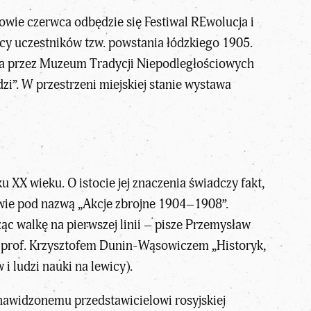
owie czerwca odbędzie się Festiwal REwolucja i
cy uczestników tzw. powstania łódzkiego 1905.
ana przez Muzeum Tradycji Niepodległościowych
i”. W przestrzeni miejskiej stanie wystawa
u XX wieku. O istocie jej znaczenia świadczy fakt,
wie pod nazwą „Akcje zbrojne 1904–1908”.
ąc walkę na pierwszej linii – pisze
Przemysław
 z prof. Krzysztofem Dunin-Wąsowiczem „Historyk,
i ludzi nauki na lewicy).
enawidzonemu przedstawicielowi rosyjskiej