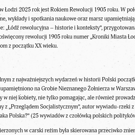
w Łodzi 2025 rok jest Rokiem Rewolucji 1905 roku. W poł
ne, wykłady i spotkania naukowe oraz marsz upamiętniają
e: „Łódź rewolucyjna – historie i konteksty”, przygotow
poświęcony rewolucji 1905 roku numer „Kroniki Miasta Łodz
om z początku XX wieku.
ednym z najważniejszych wydarzeń w
historii
Polski początk
u upamiętniono na Grobie Nieznanego Żołnierza w Warsza
 w niej kobiety, nie tylko pomagając, ale również prowadz
zany z „Przeglądem Socjalistycznym”, autor wywiadu-rzeki
 „Jaka Polska?” (25 wywiadów z czołówką polskich polityków 
mierzonych w carski reżim była skierowana przeciwko zni