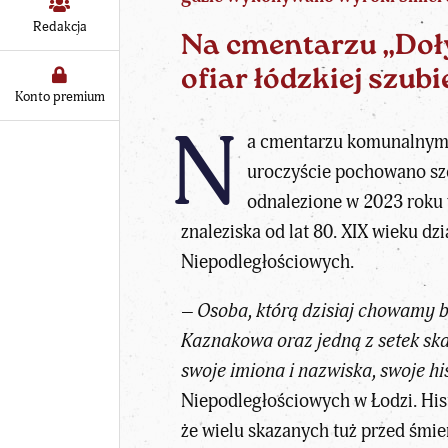
Redakcja
Na cmentarzu „Doły”
ofiar łódzkiej szub
Konto premium
N
a cmentarzu komunalnym 
uroczyście pochowano szcz
odnalezione w 2023 roku 
znaleziska od lat 80. XIX wieku d
Niepodległościowych.
– Osoba, którą dzisiaj chowamy b
Kaznakowa oraz jedną z setek ska
swoje imiona i nazwiska, swoje hi
Niepodległościowych w Łodzi. Hist
że wielu skazanych tuż przed śmie