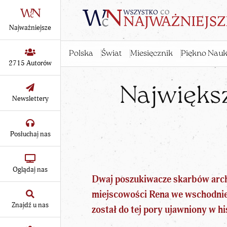
Najważniejsze
Polska
Świat
Miesięcznik
Piękno Nauk
2715 Autorów
Największ
Newslettery
Posłuchaj nas
Oglądaj nas
Dwaj poszukiwacze skarbów arch
miejscowości Rena we wschodnie
Znajdź u nas
został do tej pory ujawniony w h