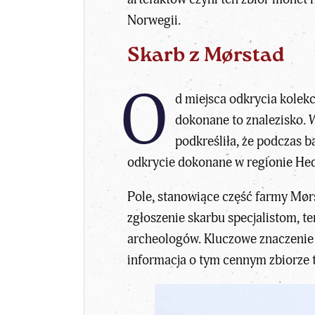
Norwegii.
Skarb z Mørstad
O
d miejsca odkrycia kolekc
dokonane to znalezisko.
podkreśliła, że podczas b
odkrycie dokonane w regionie He
Pole, stanowiące część farmy Mørs
zgłoszenie skarbu specjalistom, t
archeologów. Kluczowe znaczenie 
informacja o tym cennym zbiorze tr