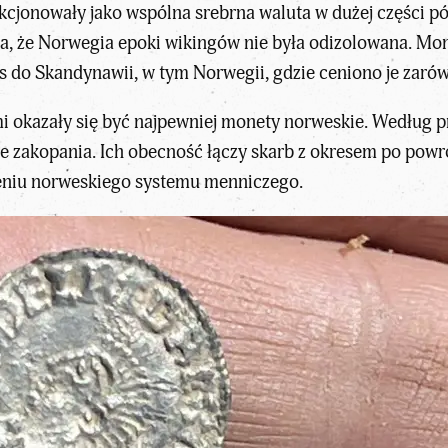
kcjonowały jako wspólna srebrna waluta w dużej części p
a, że Norwegia epoki wikingów nie była odizolowana. Mone
s do Skandynawii, w tym Norwegii, gdzie ceniono je zarówn
 okazały się być najpewniej monety norweskie. Według p
zakopania. Ich obecność łączy skarb z okresem po powro
eniu norweskiego systemu menniczego.