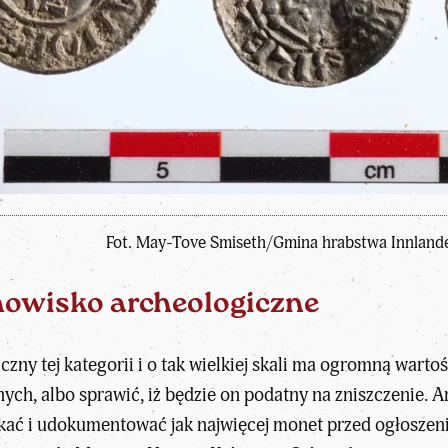
Fot. May-Tove Smiseth/Gmina hrabstwa Innlande
nowisko archeologiczne
czny tej kategorii i o tak wielkiej skali ma ogromną war
ch, albo sprawić, iż będzie on podatny na zniszczenie. A
skać i udokumentować jak najwięcej monet przed ogłosze