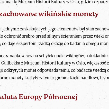
azana do Muzeum Historii Kultury w Oslo, gdzie rozpoczn
zachowane wikińskie monety
ia jednym z zaskakujących jego elementów był stan zacho
ło ochronić srebro przed silnym ścieraniem przez wieki o
 co daje ekspertom rzadką okazję do badania obiegu mon
przez naukowców na schyłek epoki wikingów, a dokładnie 
a Gullbekka z Muzeum Historii Kultury w Oslo, większość
sji odkrytych monet odpowiada temu, co badacze wiedzą o 
ebrne monety krążyły w tym regionie dzięki handlowi, tr
aluta Europy Północnej