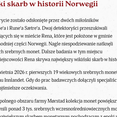
i skarb w historii Norwegii
rycie zostało odsłonięte przez dwóch miłośników
ie’a i Rune’a Sætre’a. Dwaj detektoryści przeszukiwali
ujących się w mieście Rena, które jest położone w gminie
niej części Norwegii. Nagle niespodziewanie natknęli
ych srebrnych monet. Dalsze badania w tym miejscu
miejscowości Rena skrywa największy wikiński skarb w hist
wietnia 2026 r. pierwszych 19 wiekowych srebrnych monet
u Innlandet. Gdy do prac badawczych dołączyli specjaliści
ajśmielsze oczekiwania.
polnego obszaru farmy Mørstad kolekcja monet powiększyła 
wnili ponad 3 tys. srebrnych wczesnośredniowiecznych m
et największym skarbem monetarnym pochodzącym z
epoki