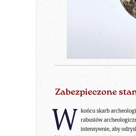
Zabezpieczone sta
W
końcu skarb archeologi
rabusiów archeologiczny
intensywnie, aby odzy