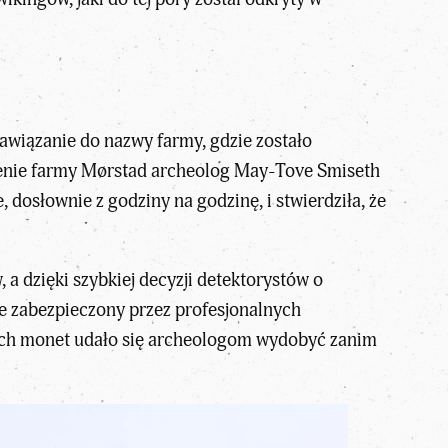
nawiązanie do nazwy farmy, gdzie zostało
renie farmy Mørstad archeolog May-Tove Smiseth
 dosłownie z godziny na godzinę, i stwierdziła, że
a dzięki szybkiej decyzji detektorystów o
ie zabezpieczony przez profesjonalnych
nych monet udało się archeologom wydobyć zanim