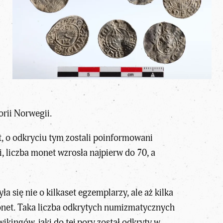
orii Norwegii.
, o odkryciu tym zostali poinformowani
, liczba monet wzrosła najpierw do 70, a
się nie o kilkaset egzemplarzy, ale aż kilka
onet. Taka liczba odkrytych numizmatycznych
 wikingów
, jaki do tej pory został odkryty w