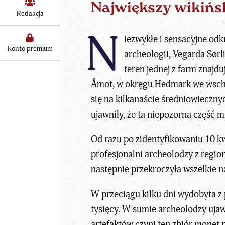
Największy wikińsk
Redakcja
N
iezwykłe i sensacyjne odk
Konto premium
archeologii, Vegarda Sørl
teren jednej z farm znajd
Åmot, w okręgu Hedmark we wschod
się na kilkanaście średniowieczn
ujawniły, że ta niepozorna część 
Od razu po zidentyfikowaniu 10 k
profesjonalni archeolodzy z region
następnie przekroczyła wszelkie n
W przeciągu kilku dni wydobyta z 
tysięcy. W sumie archeolodzy uja
artefaktów czyni ten zbiór mon