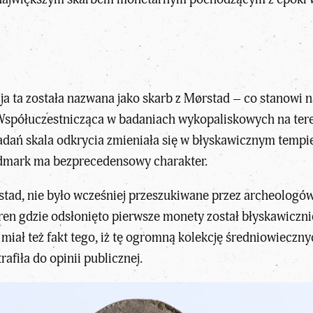
ja ta została nazwana jako skarb z Mørstad – co stanowi 
 Współuczestnicząca w badaniach wykopaliskowych na te
adań skala odkrycia zmieniała się w błyskawicznym tempie,
dmark ma bezprecedensowy charakter.
tad, nie było wcześniej przeszukiwane przez archeologów, 
eren gdzie odsłonięto pierwsze monety został błyskawiczn
miał też fakt tego, iż tę ogromną kolekcję średniowiecz
afiła do opinii publicznej.