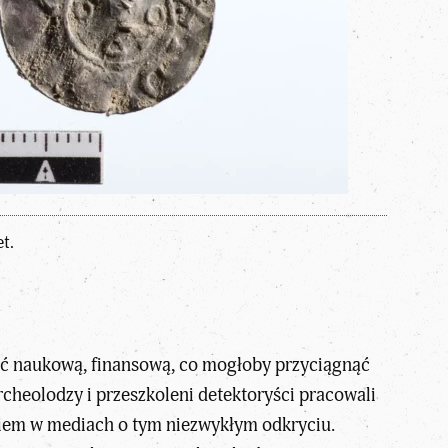
t.
tość naukową, finansową, co mogłoby przyciągnąć
rcheolodzy i przeszkoleni detektoryści pracowali
niem w mediach o tym niezwykłym odkryciu.