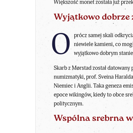
Większość monet została już przek
Wyjątkowo dobrze 
O
prócz samej skali odkryc
niewiele kamieni, co mog
wyjątkowo dobrym stanie,
Skarb z Mørstad został datowany 
numizmatyki, prof. Sveina Harald
Niemiec i Anglii. Taka geneza emi
epoce wikingów, kiedy to obce sr
politycznym.
Wspólna srebrna w