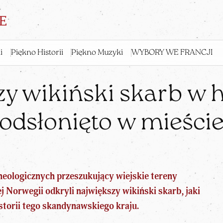
i
Piękno Historii
Piękno Muzyki
WYBORY WE FRANCJI
y wikiński skarb w h
odsłonięto w mieści
eologicznych przeszukujący wiejskie tereny
j Norwegii odkryli największy
wikiński skarb
, jaki
istorii tego skandynawskiego kraju.