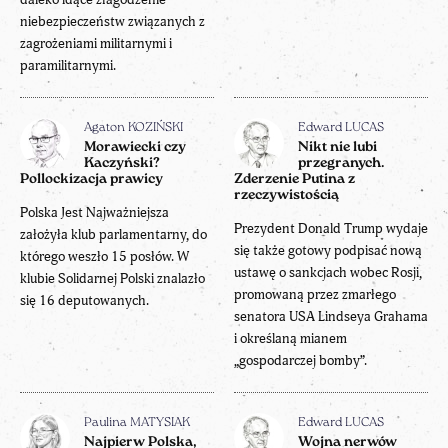
niebezpieczeństw związanych z
zagrożeniami militarnymi i
paramilitarnymi.
Agaton KOZIŃSKI
Edward LUCAS
Morawiecki czy
Nikt nie lubi
Kaczyński?
przegranych.
Pollockizacja prawicy
Zderzenie Putina z
rzeczywistością
Polska Jest Najważniejsza
Prezydent Donald Trump wydaje
założyła klub parlamentarny, do
się także gotowy podpisać nową
którego weszło 15 posłów. W
ustawę o sankcjach wobec Rosji,
klubie Solidarnej Polski znalazło
promowaną przez zmarłego
się 16 deputowanych.
senatora USA Lindseya Grahama
i określaną mianem
„gospodarczej bomby”.
Paulina MATYSIAK
Edward LUCAS
Najpierw Polska,
Wojna nerwów