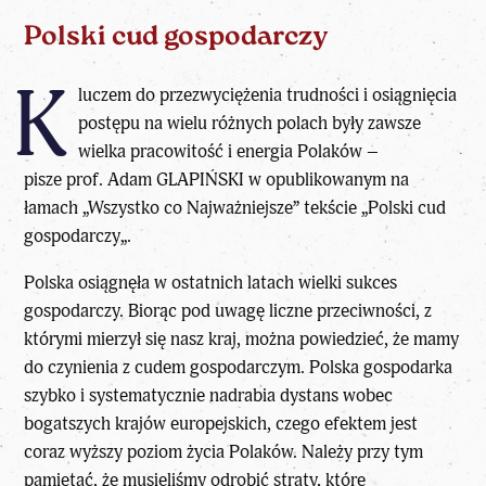
Polski cud gospodarczy
K
luczem do przezwyciężenia trudności i osiągnięcia
postępu na wielu różnych polach były zawsze
wielka pracowitość i energia Polaków –
pisze
prof. Adam GLAPIŃSKI
w opublikowanym na
łamach „
Wszystko co Najważniejsze
” tekście „
Polski cud
gospodarczy
„.
Polska osiągnęła w ostatnich latach wielki sukces
gospodarczy. Biorąc pod uwagę liczne przeciwności, z
którymi mierzył się nasz kraj, można powiedzieć, że mamy
do czynienia z cudem gospodarczym. Polska gospodarka
szybko i systematycznie nadrabia dystans wobec
bogatszych krajów europejskich, czego efektem jest
coraz wyższy poziom życia Polaków. Należy przy tym
pamiętać, że musieliśmy odrobić straty, które