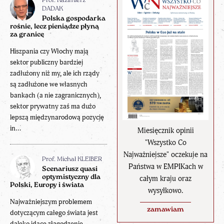
Prof. Kazimierz
DADAK
Polska gospodarka
rośnie, lecz pieniądze płyną
za granicę
Hiszpania czy Włochy mają
sektor publiczny bardziej
zadłużony niż my, ale ich rządy
są zadłużone we własnych
bankach (a nie zagranicznych),
sektor prywatny zaś ma dużo
lepszą międzynarodową pozycję
in...
Miesięcznik opinii
"Wszystko Co
Najważniejsze" oczekuje na
Prof. Michał KLEIBER
Państwa w EMPIKach w
Scenariusz quasi
optymistyczny dla
całym kraju oraz
Polski, Europy i świata
wysyłkowo.
Najważniejszym problemem
zamawiam
dotyczącym całego świata jest
daleko idące złagodzenie