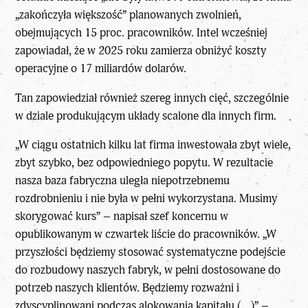
„zakończyła większość” planowanych zwolnień,
obejmujących 15 proc. pracowników. Intel wcześniej
zapowiadał, że w 2025 roku zamierza obniżyć koszty
operacyjne o 17 miliardów dolarów.
Tan zapowiedział również szereg innych cięć, szczególnie
w dziale produkującym układy scalone dla innych firm.
„W ciągu ostatnich kilku lat firma inwestowała zbyt wiele,
zbyt szybko, bez odpowiedniego popytu. W rezultacie
nasza baza fabryczna uległa niepotrzebnemu
rozdrobnieniu i nie była w pełni wykorzystana. Musimy
skorygować kurs” – napisał szef koncernu w
opublikowanym w czwartek liście do pracowników. „W
przyszłości będziemy stosować systematyczne podejście
do rozbudowy naszych fabryk, w pełni dostosowane do
potrzeb naszych klientów. Będziemy rozważni i
zdyscyplinowani podczas alokowania kapitału (…)” –