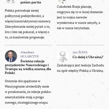
potem partia
Cokolwiek Rosja planuje,
Polska potrzebuje mniej
rozgrywa się to w innej domenie:
politycznej podejrzliwości, a
jest to wojna nerwów
więcej konstruktywnej rozmowy.
wymierzona w nasze umysły, a
Zdecydowanie mniej pytań o to,
nie w nasze terytorium.
kto z kim się pokazał, a więcej o
to, co konkretnie proponuje.
Arkadiusz
Jan ŚLIWA
MULARCZYK
Co dalej z Ukrainą?
Świetne relacje
Zaskakująca jest reakcja Zachodu
prezydentów Nawrockiego i
Trumpa są wielką szansą dla
na spór między Polską a Ukrainą.
Polski
Ostatnie dni spędzone w
Waszyngtonie utwierdziły mnie
w przekonaniu, że relacje polsko-
amerykańskie stoją u progu
nowego, strategicznego etapu.