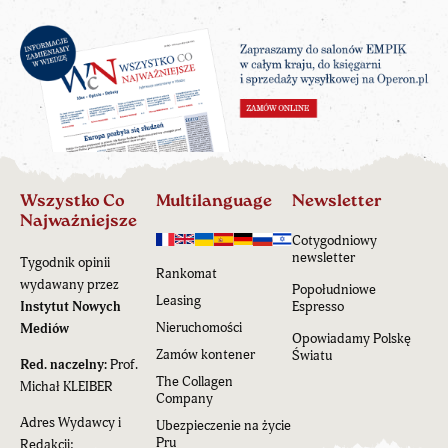
Wszystko Co
Multilanguage
Newsletter
Najważniejsze
Cotygodniowy
newsletter
Tygodnik opinii
Rankomat
wydawany przez
Popołudniowe
Leasing
Instytut Nowych
Espresso
Nieruchomości
Mediów
Opowiadamy Polskę
Zamów kontener
Światu
Red. naczelny:
Prof.
The Collagen
Michał KLEIBER
Company
Adres Wydawcy i
Ubezpieczenie na życie
Pru
Redakcji: