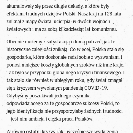
akumulowały się przez długie dekady, a które były
efektami trudnych dziejów Polski. Nasz kraj na 123 lata
zniknął z mapy świata, ucierpiał w dwóch wojnach
światowych i ma za sobą kilkadziesiąt lat komunizmu.
Obecnie możemy z satysfakcją i dumą patrzeć, jak te
historyczne zaległości znikają. Co więcej, Polska stała się
gospodarką, która doskonale radzi sobie z wyzwaniami i
ponosi mniejsze koszty globalnych szoków niż inne kraje.
Tak było w przypadku globalnego kryzysu finansowego. I
tak stało się również w ubiegłym roku, gdy świat zmagał
się z kryzysem wywołanym pandemią COVID-19.
Gdybyśmy poszukiwali jednego czynnika
odpowiadającego za te gospodarcze sukcesy Polski, to
jego identyfikacja nie przysporzyłaby żadnych trudności
– jest nim ambicja i ciężka praca Polaków.
Zarówno ostatni kryzys, jak i wcześniejsze wydarzenia