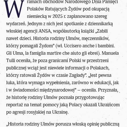
W
ramach obchodów Narodowego Dnia Pamięci
Polaków Ratujących Żydów pod okupacją
niemiecką w 2025 r. zaplanowano szereg
wydarzeń. Jednym z nich jest spotkanie z dziennikarką
włoskiej agencji ANSA, współautorką książki „Zabili
nawet dzieci. Historia rodziny Ulmów, męczenników,
którzy pomagali Żydom” (wł. Uccisero anche i bambini.
Gli Ulma, la famiglia martire che aiuto gli ebrei). Manuela
Tulli oceniła, że poza granicami Polski w przestrzeni
publicznej wciąż jest niewiele informacji o Polakach,
którzy ratowali Żydów w czasie Zagłady”. „Jest pewna
luka, która wymaga wypełnienia, zarówno w edukacji, jak
i w świadomości międzynarodowej” – oceniła. Przyznała,
że historię rodziny Ulmów poznała przygotowując
reportaż na temat pomocy jaką Polacy okazali Ukraińcom
po agresji rosyjskiej na Ukrainę.
„Historia rodziny Ulmów porusza włoską opinię publiczną