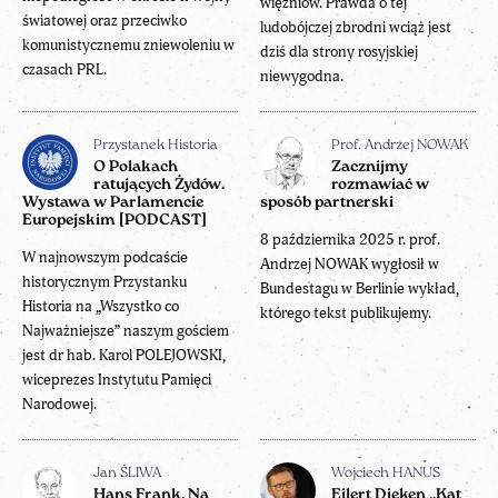
więźniów. Prawda o tej
światowej oraz przeciwko
ludobójczej zbrodni wciąż jest
komunistycznemu zniewoleniu w
dziś dla strony rosyjskiej
czasach PRL.
niewygodna.
Przystanek Historia
Prof. Andrzej NOWAK
O Polakach
Zacznijmy
ratujących Żydów.
rozmawiać w
Wystawa w Parlamencie
sposób partnerski
Europejskim [PODCAST]
8 października 2025 r. prof.
W najnowszym podcaście
Andrzej NOWAK wygłosił w
historycznym Przystanku
Bundestagu w Berlinie wykład,
Historia na „Wszystko co
którego tekst publikujemy.
Najważniejsze” naszym gościem
jest dr hab. Karol POLEJOWSKI,
wiceprezes Instytutu Pamięci
Narodowej.
Jan ŚLIWA
Wojciech HANUS
Hans Frank. Na
Eilert Dieken „Kat