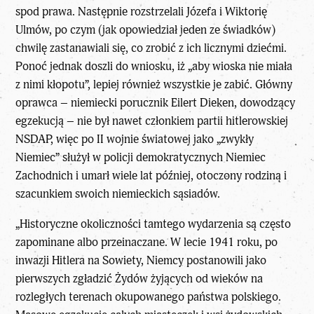
spod prawa. Następnie rozstrzelali Józefa i Wiktorię
Ulmów, po czym (jak opowiedział jeden ze świadków)
chwilę zastanawiali się, co zrobić z ich licznymi dziećmi.
Ponoć jednak doszli do wniosku, iż „aby wioska nie miała
z nimi kłopotu”, lepiej również wszystkie je zabić. Główny
oprawca – niemiecki porucznik Eilert Dieken, dowodzący
egzekucją – nie był nawet członkiem partii hitlerowskiej
NSDAP, więc po II wojnie światowej jako „zwykły
Niemiec” służył w policji demokratycznych Niemiec
Zachodnich i umarł wiele lat później, otoczony rodziną i
szacunkiem swoich niemieckich sąsiadów.
„Historyczne okoliczności tamtego wydarzenia są często
zapominane albo przeinaczane. W lecie 1941 roku, po
inwazji Hitlera na Sowiety, Niemcy postanowili jako
pierwszych zgładzić Żydów żyjących od wieków na
rozległych terenach okupowanego państwa polskiego.