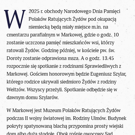
W
2025 r. obchody Narodowego Dnia Pamięci
Polaków Ratujących Żydów pod okupacją
niemiecką będą miały miejsce m.in. na
cmentarzu parafialnym w Markowej, gdzie o godz. 10
zostanie uczczona pamięć mieszkańców wsi, którzy
ratowali Żydów. Godzinę później, w kościele pw. św.
Doroty zostanie odprawiona msza. A o godz. 13.45
rozpocznie się spotkanie z rodzinami Sprawiedliwych z
Markowej. Gościem honorowym będzie Eugeniusz Szylar,
którego rodzice ukrywali siedmioro Żydów z rodziny
Weltzów. Wszyscy przeżyli. Spotkanie odbędzie się w
dawnym domu Szylarów.
W Markowej jest Muzeum Polaków Ratujących Żydów
podczas II wojny światowej im. Rodziny Ulmów. Budynek
pokryty spatynowaną blachą przypomina prosty wiejski
dom albo dużą stodołę. Obok rośnie owocowy Sad