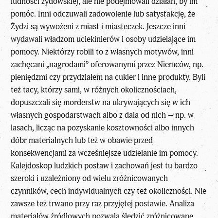
ludności żydowskiej, ale nie podejmowali działań, by im
pomóc. Inni odczuwali zadowolenie lub satysfakcję, że
Żydzi są wywożeni z miast i miasteczek. Jeszcze inni
wydawali władzom uciekinierów i osoby udzielające im
pomocy. Niektórzy robili to z własnych motywów, inni
zachęcani „nagrodami” oferowanymi przez Niemców, np.
pieniędzmi czy przydziałem na cukier i inne produkty. Byli
też tacy, którzy sami, w różnych okolicznościach,
dopuszczali się morderstw na ukrywających się w ich
własnych gospodarstwach albo z dala od nich – np. w
lasach, licząc na pozyskanie kosztowności albo innych
dóbr materialnych lub też w obawie przed
konsekwencjami za wcześniejsze udzielanie im pomocy.
Kalejdoskop ludzkich postaw i zachowań jest tu bardzo
szeroki i uzależniony od wielu zróżnicowanych
czynników, cech indywidualnych czy też okoliczności. Nie
zawsze też trwano przy raz przyjętej postawie. Analiza
materiałów źródłowych pozwala śledzić zróżnicowane