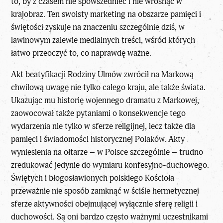
to, by z czasem nie spowszednieć i nie wrosnąć w
krajobraz. Ten swoisty marketing na obszarze pamięci i
świętości zyskuje na znaczeniu szczególnie dziś, w
lawinowym zalewie medialnych treści, wśród których
łatwo przeoczyć to, co naprawdę ważne.
Akt beatyfikacji Rodziny Ulmów zwrócił na Markową
chwilową uwagę nie tylko całego kraju, ale także świata.
Ukazując mu historię wojennego dramatu z Markowej,
zaowocował także pytaniami o konsekwencje tego
wydarzenia nie tylko w sferze religijnej, lecz także dla
pamięci i świadomości historycznej Polaków. Akty
wyniesienia na ołtarze – w Polsce szczególnie – trudno
zredukować jedynie do wymiaru konfesyjno-duchowego.
Świętych i błogosławionych polskiego Kościoła
przeważnie nie sposób zamknąć w ściśle hermetycznej
sferze aktywności obejmującej wyłącznie sferę religii i
duchowości. Są oni bardzo często ważnymi uczestnikami