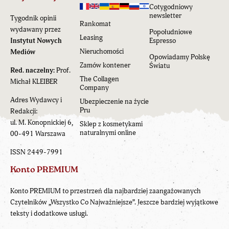
Cotygodniowy
newsletter
Tygodnik opinii
Rankomat
wydawany przez
Popołudniowe
Leasing
Instytut Nowych
Espresso
Nieruchomości
Mediów
Opowiadamy Polskę
Zamów kontener
Światu
Red. naczelny:
Prof.
The Collagen
Michał KLEIBER
Company
Adres Wydawcy i
Ubezpieczenie na życie
Pru
Redakcji:
ul. M. Konopnickiej 6,
Sklep z kosmetykami
naturalnymi online
00-491 Warszawa
ISSN 2449-7991
Konto PREMIUM
Konto PREMIUM to przestrzeń dla najbardziej zaangażowanych
Czytelników „Wszystko Co Najważniejsze”. Jeszcze bardziej wyjątkowe
teksty i dodatkowe usługi.