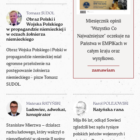
Tomasz SUDOŁ
Obraz Polski i
Miesięcznik opinii
Wojska Polskiego
"Wszystko Co
w propagandzie niemieckiej i
w oczach żołnierza
Najważniejsze" oczekuje na
niemieckiego
Państwa w EMPIKach w
Obraz Wojska Polskiego i Polski w
całym kraju oraz
propagandzie niemieckiej miał
wysyłkowo.
ogromne przełożenie na
postępowanie żołnierza
zamawiam
niemieckiego - pisze Tomasz
SUDOŁ.
Mateusz RATYŃSKI
Karol POLEJOWSKI
Ludowiec, adwokat,
Katyńska rana
konspirator
Mija 86 lat, odkąd Sowieci
Stanisław Mierzwa – działacz
zgładzili bez sądu tysiące
ruchu ludowego, który walczył o
polskich jeńców wojennych i
niepodległość w okresie II wojny