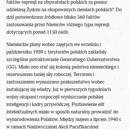
faktów represji na obywatelach polskich za pomoc
udzielaną Żydom na okupowanych ziemiach polskich”. Do
dziś potwierdzono źródłowo blisko 560 faktów
zastosowania przez Niemców różnego typu represji
dotyczących ponad 1150 osób.
Niemieckie plany wobec zajętych we wrześniu i
październiku 1939 r. terytoriów polskich zakładały
szczególne potraktowanie Generalnego Gubernatorstwa
(GG). Miało ono stać się kolonią państwa niemieckiego i
rezerwuarem taniej siły roboczej. Terrorem i
zastraszaniem wymuszano posłuszeństwo wobec
instalującej się władzy. Już w pierwszych tygodniach
wojny okupanci rozpoczęli wyniszczanie polskiej
inteligencji i kadry przywódczej. Pozbawienie elit
intelektualnych miało w sposób naturalny prowadzić do
wynarodowienia Polaków. Między majem a lipcem 1940 r.
w ramach Nadzwyczajnej Akcji Pacyfikacyjnej