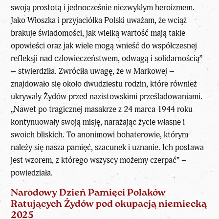
swoją prostotą i jednocześnie niezwykłym heroizmem.
Jako Włoszka i przyjaciółka Polski uważam, że wciąż
brakuje świadomości, jak wielką wartość mają takie
opowieści oraz jak wiele mogą wnieść do współczesnej
refleksji nad człowieczeństwem, odwagą i solidarnością”
– stwierdziła. Zwróciła uwagę, że w Markowej –
znajdowało się około dwudziestu rodzin, które również
ukrywały Żydów przed nazistowskimi prześladowaniami.
„Nawet po tragicznej masakrze z 24 marca 1944 roku
kontynuowały swoją misję, narażając życie własne i
swoich bliskich. To anonimowi bohaterowie, którym
należy się nasza pamięć, szacunek i uznanie. Ich postawa
jest wzorem, z którego wszyscy możemy czerpać” –
powiedziała.
Narodowy Dzień Pamięci Polaków
Ratujących Żydów pod okupacją niemiecką
2025