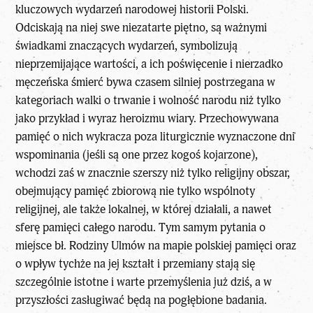
kluczowych wydarzeń narodowej historii Polski.
Odciskają na niej swe niezatarte piętno, są ważnymi
świadkami znaczących wydarzeń, symbolizują
nieprzemijające wartości, a ich poświęcenie i nierzadko
męczeńska śmierć bywa czasem silniej postrzegana w
kategoriach walki o trwanie i wolność narodu niż tylko
jako przykład i wyraz heroizmu wiary. Przechowywana
pamięć o nich wykracza poza liturgicznie wyznaczone dni
wspominania (jeśli są one przez kogoś kojarzone),
wchodzi zaś w znacznie szerszy niż tylko religijny obszar,
obejmujący pamięć zbiorową nie tylko wspólnoty
religijnej, ale także lokalnej, w której działali, a nawet
sferę pamięci całego narodu. Tym samym pytania o
miejsce bł. Rodziny Ulmów na mapie polskiej pamięci oraz
o wpływ tychże na jej kształt i przemiany stają się
szczególnie istotne i warte przemyślenia już dziś, a w
przyszłości zasługiwać będą na pogłębione badania.