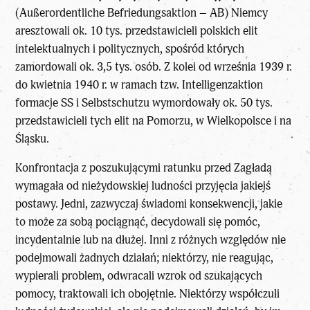
(Außerordentliche Befriedungsaktion – AB) Niemcy
aresztowali ok. 10 tys. przedstawicieli polskich elit
intelektualnych i politycznych, spośród których
zamordowali ok. 3,5 tys. osób. Z kolei od września 1939 r.
do kwietnia 1940 r. w ramach tzw. Intelligenzaktion
formacje SS i Selbstschutzu wymordowały ok. 50 tys.
przedstawicieli tych elit na Pomorzu, w Wielkopolsce i na
Śląsku.
Konfrontacja z poszukującymi ratunku przed Zagładą
wymagała od nieżydowskiej ludności przyjęcia jakiejś
postawy. Jedni, zazwyczaj świadomi konsekwencji, jakie
to może za sobą pociągnąć, decydowali się pomóc,
incydentalnie lub na dłużej. Inni z różnych względów nie
podejmowali żadnych działań; niektórzy, nie reagując,
wypierali problem, odwracali wzrok od szukających
pomocy, traktowali ich obojętnie. Niektórzy współczuli