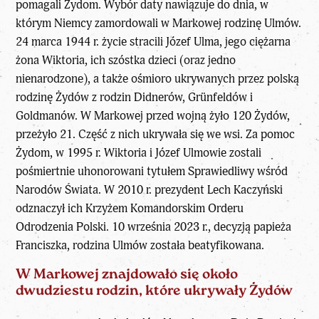
pomagali Żydom. Wybór daty nawiązuje do dnia, w
którym Niemcy zamordowali w Markowej rodzinę Ulmów.
24 marca 1944 r. życie stracili Józef Ulma, jego ciężarna
żona Wiktoria, ich szóstka dzieci (oraz jedno
nienarodzone), a także ośmioro ukrywanych przez polską
rodzinę Żydów z rodzin Didnerów, Grünfeldów i
Goldmanów. W Markowej przed wojną żyło 120 Żydów,
przeżyło 21. Część z nich ukrywała się we wsi. Za pomoc
Żydom, w 1995 r. Wiktoria i Józef Ulmowie zostali
pośmiertnie uhonorowani tytułem Sprawiedliwy wśród
Narodów Świata. W 2010 r. prezydent Lech Kaczyński
odznaczył ich Krzyżem Komandorskim Orderu
Odrodzenia Polski. 10 września 2023 r., decyzją papieża
Franciszka, rodzina Ulmów została beatyfikowana.
W Markowej znajdowało się około
dwudziestu rodzin, które ukrywały Żydów