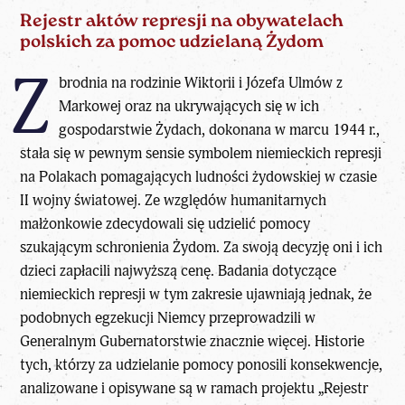
Rejestr aktów represji na obywatelach
polskich za pomoc udzielaną Żydom
Z
brodnia na rodzinie Wiktorii i Józefa Ulmów z
Markowej oraz na ukrywających się w ich
gospodarstwie Żydach, dokonana w marcu 1944 r.,
stała się w pewnym sensie symbolem niemieckich represji
na Polakach pomagających ludności żydowskiej w czasie
II wojny światowej. Ze względów humanitarnych
małżonkowie zdecydowali się udzielić pomocy
szukającym schronienia Żydom. Za swoją decyzję oni i ich
dzieci zapłacili najwyższą cenę. Badania dotyczące
niemieckich represji w tym zakresie ujawniają jednak, że
podobnych egzekucji Niemcy przeprowadzili w
Generalnym Gubernatorstwie znacznie więcej. Historie
tych, którzy za udzielanie pomocy ponosili konsekwencje,
analizowane i opisywane są w ramach projektu „Rejestr