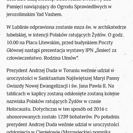
Pamięci nawiązujący do Ogrodu Sprawiedliwych w
jerozolimskim Yad Vashem.
W Lublinie odprawiona zostanie msza św. w archikatedrze
lubelskiej, w intencji Polaków ratujących Żydów. O godz.
10.00 na Placu Litewskim, przed budynkiem Poczty
Głównej nastąpi prezentacja wystawy IPN „Śmierć za
człowieczeństwo. Rodzina Ulmów”.
Prezydent Andrzej Duda w Toruniu weźmie udział w
uroczystości w Sanktuarium Najświętszej Maryi Panny
Gwiazdy Nowej Ewangelizacji i św. Jana Pawła II. Na
tablicach w kaplicy zostaną odsłonięte zostaną kolejne
nazwiska Polaków ratujących Żydów w czasie
Holocaustu. Dotychczas w ten sposób od 2016 r.
uhonorowanych zostało 1239 bohaterów. Po południu
prezydent Andrzej Duda weźmie udział w uroczystości
odsłonięcia w Ciepielowie (Mazowieckie) pomnika