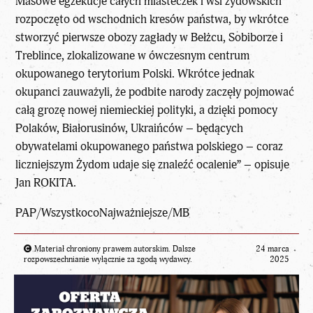
Masowe egzekucje całych miasteczek i wsi żydowskich
rozpoczęto od wschodnich kresów państwa, by wkrótce
stworzyć pierwsze obozy zagłady w Bełżcu, Sobiborze i
Treblince, zlokalizowane w ówczesnym centrum
okupowanego terytorium Polski. Wkrótce jednak
okupanci zauważyli, że podbite narody zaczęły pojmować
całą grozę nowej niemieckiej polityki, a dzięki pomocy
Polaków, Białorusinów, Ukraińców – będących
obywatelami okupowanego państwa polskiego – coraz
liczniejszym Żydom udaje się znaleźć ocalenie” – opisuje
Jan ROKITA.
PAP/
WszystkocoNajważniejsze
/MB
Materiał chroniony prawem autorskim. Dalsze
24 marca
rozpowszechnianie wyłącznie za zgodą wydawcy.
2025