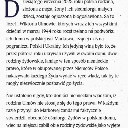
D
ziesiątego września 2023 roku polska rodzina,
złożona z męża, żony i ich siedmiorga małych
dzieci, zostaje ogłoszona błogosławioną. Są to
Józef i Wiktoria Ulmowie, których wraz z ich wszystkimi
dziećmi w marcu 1944 roku rozstrzelano na podwórku
ich domu w polskiej wsi Markowa, leżącej dziś na
pograniczu Polski i Ukrainy. Ich jedyną winą było to, że
przez półtora roku ukrywali i żywili w swoim domu dwie
rodziny żydowskie, łamiąc w ten sposób niemieckie
prawo, które w okupowanej przez Niemców Polsce
nakazywało każdego Żyda wydać w ręce władz, tak by te
mogły niezwłocznie pozbawić go życia.
Nie ustalono nigdy, kto doniósł niemieckim władzom, iż
rodzina Ulmów nie stosuje się do tego prawa. W każdym
razie przybyli do Markowej żandarmi faktycznie
stwierdzili obecność ośmiorga Żydów w polskim domu,
więc na miejscu zabili obie rodziny żydowskie jako wyjęte