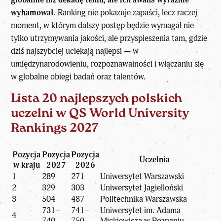
wyhamował
. Ranking nie pokazuje zapaści, lecz raczej
moment, w którym dalszy postęp będzie wymagał nie
tylko utrzymywania jakości, ale przyspieszenia tam, gdzie
dziś najszybciej uciekają najlepsi — w
umiędzynarodowieniu, rozpoznawalności i włączaniu się
w globalne obiegi badań oraz talentów.
Lista 20 najlepszych polskich
uczelni w QS World University
Rankings 2027
Pozycja
Pozycja
Pozycja
Uczelnia
w kraju
2027
2026
1
289
271
Uniwersytet Warszawski
2
329
303
Uniwersytet Jagielloński
3
504
487
Politechnika Warszawska
731–
741–
Uniwersytet im. Adama
4
740
750
Mickiewicza w Poznaniu