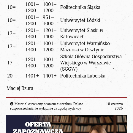
1001–
1001–
10=
Politechnika Śląska
1200
1200
1001–
951–
10=
Uniwersytet Łódzki
1200
1000
1201–
1201–
Uniwersytet Śląski w
17=
1400
1400
Katowicach
1201–
1001–
Uniwersytet Warmińsko-
17=
1400
1200
Mazurski w Olsztynie
Szkoła Główna Gospodarstwa
1201–
1001–
17=
Wiejskiego w Warszawie
1400
1200
(SGGW)
20
1401+
1401+
Politechnika Lubelska
Maciej Bzura
Materiał chroniony prawem autorskim. Dalsze
18 czerwca
rozpowszechnianie wyłącznie za zgodą wydawcy.
2026