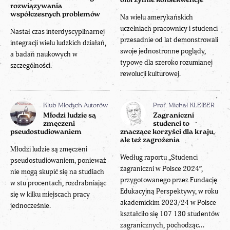
olbrzymie konsekwencje
rozwiązywania
współczesnych problemów
Na wielu amerykańskich
uczelniach pracownicy i studenci
Nastał czas interdyscyplinarnej
przesadnie od lat demonstrowali
integracji wielu ludzkich działań,
swoje jednostronne poglądy,
a badań naukowych w
typowe dla szeroko rozumianej
szczególności.
rewolucji kulturowej.
Klub Młodych Autorów
Prof. Michał KLEIBER
Młodzi ludzie są
Zagraniczni
zmęczeni
studenci to
pseudostudiowaniem
znaczące korzyści dla kraju,
ale też zagrożenia
Młodzi ludzie są zmęczeni
Według raportu „Studenci
pseudostudiowaniem, ponieważ
zagraniczni w Polsce 2024”,
nie mogą skupić się na studiach
przygotowanego przez Fundację
w stu procentach, rozdrabniając
Edukacyjną Perspektywy, w roku
się w kilku miejscach pracy
akademickim 2023/24 w Polsce
jednocześnie.
kształciło się 107 130 studentów
zagranicznych, pochodząc...