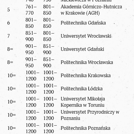
761–
801–
Akademia Górniczo-Hutnicza
5
770
850
w Krakowie (AGH)
801–
801–
6
Politechnika Gdańska
850
850
851–
801–
7
Uniwersytet Wrocławski
900
850
901–
851–
8=
Uniwersytet Gdański
950
900
901–
851–
8=
Politechnika Wrocławska
950
900
1001–
1001–
10=
Politechnika Krakowska
1200
1200
1001–
1001–
10=
Politechnika Łódzka
1200
1200
1001–
1001–
Uniwersytet Mikołaja
10=
1200
1200
Kopernika w Toruniu
1001–
1001–
Uniwersytet Przyrodniczy w
10=
1200
1200
Poznaniu
1001–
1001–
10=
Politechnika Poznańska
1200
1200