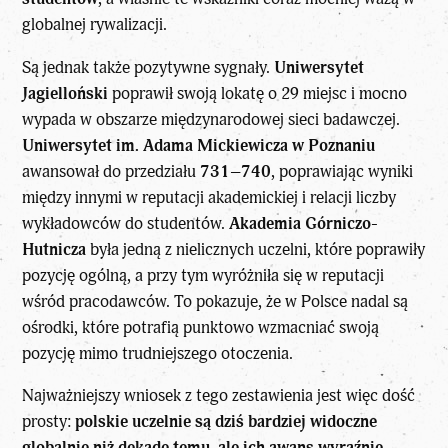
globalnej rywalizacji.
Są jednak także pozytywne sygnały.
Uniwersytet
Jagielloński
poprawił swoją lokatę o 29 miejsc i mocno
wypada w obszarze międzynarodowej sieci badawczej.
Uniwersytet im. Adama Mickiewicza w Poznaniu
awansował do przedziału
731–740
, poprawiając wyniki
między innymi w reputacji akademickiej i relacji liczby
wykładowców do studentów.
Akademia Górniczo-
Hutnicza
była jedną z nielicznych uczelni, które poprawiły
pozycję ogólną, a przy tym wyróżniła się w reputacji
wśród pracodawców. To pokazuje, że w Polsce nadal są
ośrodki, które potrafią punktowo wzmacniać swoją
pozycję mimo trudniejszego otoczenia.
Najważniejszy wniosek z tego zestawienia jest więc dość
prosty:
polskie uczelnie są dziś bardziej widoczne
globalnie niż dekadę temu, ale ich awans wyraźnie