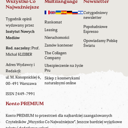
Wszystko Co
Multilanguage
Newsletter
Najważniejsze
Cotygodniowy
newsletter
Tygodnik opinii
Rankomat
wydawany przez
Popołudniowe
Leasing
Instytut Nowych
Espresso
Nieruchomości
Mediów
Opowiadamy Polskę
Zamów kontener
Światu
Red. naczelny:
Prof.
The Collagen
Michał KLEIBER
Company
Adres Wydawcy i
Ubezpieczenie na życie
Pru
Redakcji:
ul. M. Konopnickiej 6,
Sklep z kosmetykami
naturalnymi online
00-491 Warszawa
ISSN 2449-7991
Konto PREMIUM
Konto PREMIUM to przestrzeń dla najbardziej zaangażowanych
Czytelników „Wszystko Co Najważniejsze”. Jeszcze bardziej wyjątkowe