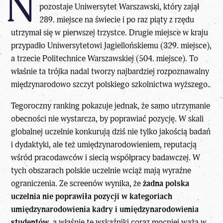
N
pozostaje
Uniwersytet
Warszawski, który zajął
289. miejsce na świecie i po raz piąty z rzędu
utrzymał się w pierwszej trzystce. Drugie miejsce w kraju
przypadło Uniwersytetowi Jagiellońskiemu (329. miejsce),
a trzecie Politechnice Warszawskiej (504. miejsce). To
właśnie ta trójka nadal tworzy najbardziej rozpoznawalny
międzynarodowo szczyt polskiego szkolnictwa wyższego.
Tegoroczny ranking pokazuje jednak, że samo utrzymanie
obecności nie wystarcza, by poprawiać pozycję. W skali
globalnej uczelnie konkurują dziś nie tylko jakością badań
i dydaktyki, ale też umiędzynarodowieniem, reputacją
wśród pracodawców i siecią współpracy badawczej. W
tych obszarach polskie uczelnie wciąż mają wyraźne
ograniczenia. Ze screenów wynika, że
żadna polska
uczelnia nie poprawiła pozycji w kategoriach
umiędzynarodowienia kadry i umiędzynarodowienia
studentów
, a właśnie te wskaźniki coraz mocniej ważą w