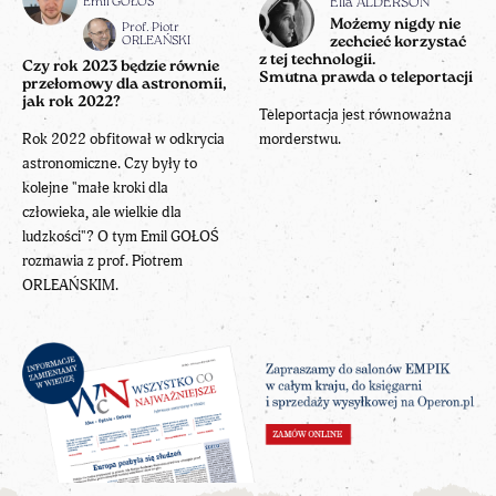
Emil GOŁOŚ
Ella ALDERSON
Możemy nigdy nie
Prof. Piotr
ORLEAŃSKI
zechcieć korzystać
z tej technologii.
Czy rok 2023 będzie równie
Smutna prawda o teleportacji
przełomowy dla astronomii,
jak rok 2022?
Teleportacja jest równoważna
Rok 2022 obfitował w odkrycia
morderstwu.
astronomiczne. Czy były to
kolejne "małe kroki dla
człowieka, ale wielkie dla
ludzkości"? O tym Emil GOŁOŚ
rozmawia z prof. Piotrem
ORLEAŃSKIM.