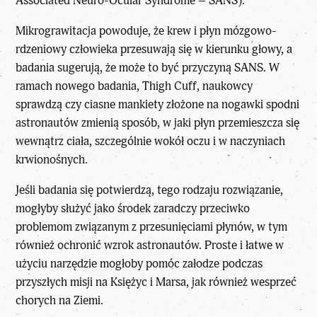
Associated Neuro-Ocular Syndrome – SANS).
Mikrograwitacja powoduje, że krew i płyn mózgowo-
rdzeniowy człowieka przesuwają się w kierunku głowy, a
badania sugerują, że może to być przyczyną SANS. W
ramach nowego badania, Thigh Cuff, naukowcy
sprawdzą czy ciasne mankiety złożone na nogawki spodni
astronautów zmienią sposób, w jaki płyn przemieszcza się
wewnątrz ciała, szczególnie wokół oczu i w naczyniach
krwionośnych.
Jeśli badania się potwierdzą, tego rodzaju rozwiązanie,
mogłyby służyć jako środek zaradczy przeciwko
problemom związanym z przesunięciami płynów, w tym
również ochronić wzrok astronautów. Proste i łatwe w
użyciu narzędzie mogłoby pomóc załodze podczas
przyszłych misji na Księżyc i Marsa, jak również wesprzeć
chorych na Ziemi.