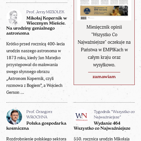
Prof. Jerzy MIZIOŁEK
Mikołaj Kopernik w
Wiecznym Mieście.
Miesięcznik opinii
Na urodziny genialnego
astronoma
"Wszystko Co
Najważniejsze" oczekuje na
Krótko przed rocznicą 400-lecia
Państwa w EMPIKach w
urodzin naszego astronoma w
całym kraju oraz
1873 roku, kiedy Jan Matejko
wysyłkowo.
przystępował do malowania
swego słynnego obrazu
zamawiam
„Astronom Kopernik, czyli
rozmowa z Bogiem”, a Wojciech
Gerson ...
Prof. Grzegorz
Tygodnik "Wszystko co
WROCHNA
Najważniejsze"
Polska gospodarka
Wydanie 464
kosmiczna
Wszystko co Najważniejsze
Rozdrobnienie polskiego sektora
550. rocznica urodzin Mikołaja