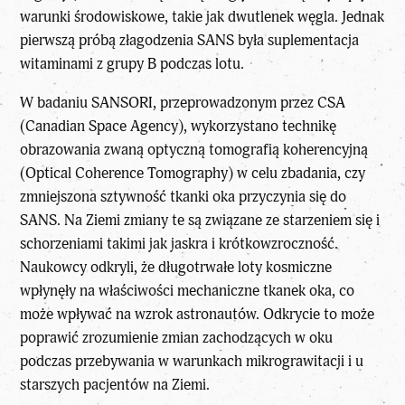
warunki środowiskowe, takie jak dwutlenek węgla. Jednak
pierwszą próbą złagodzenia SANS była suplementacja
witaminami z grupy B podczas lotu.
W badaniu SANSORI, przeprowadzonym przez CSA
(Canadian Space Agency), wykorzystano technikę
obrazowania zwaną optyczną tomografią koherencyjną
(Optical Coherence Tomography) w celu zbadania, czy
zmniejszona sztywność tkanki oka przyczynia się do
SANS. Na Ziemi zmiany te są związane ze starzeniem się i
schorzeniami takimi jak jaskra i krótkowzroczność.
Naukowcy odkryli, że długotrwałe loty kosmiczne
wpłynęły na właściwości mechaniczne tkanek oka, co
może wpływać na wzrok astronautów. Odkrycie to może
poprawić zrozumienie zmian zachodzących w oku
podczas przebywania w warunkach mikrograwitacji i u
starszych pacjentów na Ziemi.