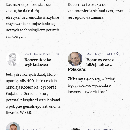
kosmicznego może stać się
Kopernika to okazja do
zaletą, bo daje dużą
zastanowienia się nad tym, czym
elastyczność, umożliwia szybkie
jest epokowa zmiana.
reagowanie na pojawienie się
nowych technologii czy potrzeb
rynkowych.
Prof. Jerzy MIZIOŁEK
Prof. Piotr ORLEAŃSKI
Kopernik jako
Kosmos coraz
wykładowca
bliżej, także z
Polakami
Jednym z licznych dzieł, które
Zbliżamy się do ery, w której
upamiętniły 400-lecie urodzin
będą możliwe wycieczki w
Mikołaja Kopernika, był obraz
kosmos – twierdzi prof.
Wojciecha Gersona, który
powstał z inspiracji wzmiankami
o pobycie genialnego astronoma
Rzymie. W 550.