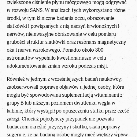
zwiększone ciśnienie płynu mózgowego mogą odgrywać
w rozwoju SANS. W analizach tych wykorzystano różne
środki, w tym kliniczne badania oczu, obrazowanie
siatkówki i powiązanych z nią naczyń krwionośnych i
nerwów, nieinwazyjne obrazowanie w celu pomiaru
grubości struktur siatkówki oraz rezonans magnetyczny
oka i nerwu wzrokowego. Ponadto około 300
astronautów wypełniło kwestionariusze w celu
udokumentowania zmian wzroku podczas misji.
Również w jednym z wcześniejszych badań naukowcy,
zaobserwowali poprawę objawów u jednej osoby, która
mogła być spowodowana suplementacją witaminami z
grupy B lub niższym poziomem dwutlenku węgla w
kabinie, który wystąpił po opuszczeniu statku przez cześć
załogi. Chociaż pojedynczy przypadek nie pozwala
badaczom określić przyczyny i skutku, skala poprawy
sugeruje, że na badaną osobę mogły mieć większy wpływ