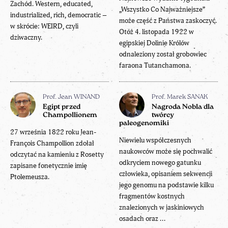
Zachód. Western, educated,
„Wszystko Co Najważniejsze”
industrialized, rich, democratic –
może część z Państwa zaskoczyć.
w skrócie: WEIRD, czyli
Otóż 4. listopada 1922 w
dziwaczny.
egipskiej Dolinie Królów
odnaleziony został grobowiec
faraona Tutanchamona.
Prof. Jean WINAND
Prof. Marek SANAK
Egipt przed
Nagroda Nobla dla
Champollionem
twórcy
paleogenomiki
27 września 1822 roku Jean-
Niewielu współczesnych
François Champollion zdołał
naukowców może się pochwalić
odczytać na kamieniu z Rosetty
odkryciem nowego gatunku
zapisane fonetycznie imię
człowieka, opisaniem sekwencji
Ptolemeusza.
jego genomu na podstawie kilku
fragmentów kostnych
znalezionych w jaskiniowych
osadach oraz ...