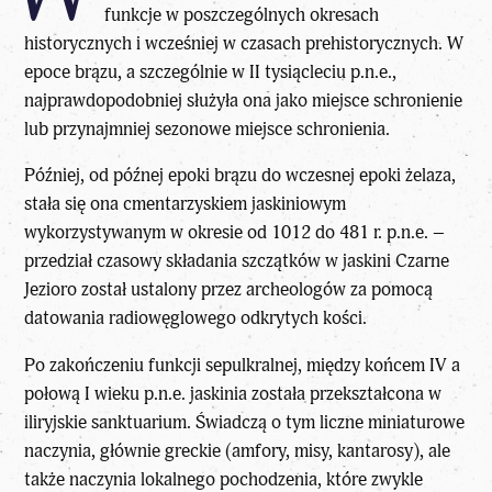
funkcje w poszczególnych okresach
historycznych i wcześniej w czasach prehistorycznych. W
epoce brązu, a szczególnie w II tysiącleciu p.n.e.,
najprawdopodobniej służyła ona jako miejsce schronienie
lub przynajmniej sezonowe miejsce schronienia.
Później, od późnej epoki brązu do wczesnej epoki żelaza,
stała się ona cmentarzyskiem jaskiniowym
wykorzystywanym w okresie od 1012 do 481 r. p.n.e. –
przedział czasowy składania szczątków w jaskini Czarne
Jezioro został ustalony przez archeologów za pomocą
datowania radiowęglowego odkrytych kości.
Po zakończeniu funkcji sepulkralnej, między końcem IV a
połową I wieku p.n.e. jaskinia została przekształcona w
iliryjskie sanktuarium. Świadczą o tym liczne miniaturowe
naczynia, głównie greckie (amfory, misy, kantarosy), ale
także naczynia lokalnego pochodzenia, które zwykle