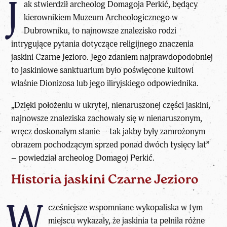
J
ak stwierdził archeolog Domagoja Perkić, będący
kierownikiem Muzeum Archeologicznego w
Dubrowniku, to najnowsze znalezisko rodzi
intrygujące pytania dotyczące religijnego znaczenia
jaskini
Czarne Jezioro. Jego zdaniem najprawdopodobniej
to jaskiniowe sanktuarium było poświęcone kultowi
właśnie Dionizosa lub jego iliryjskiego odpowiednika.
„Dzięki położeniu w ukrytej, nienaruszonej części jaskini,
najnowsze znaleziska zachowały się w nienaruszonym,
wręcz doskonałym stanie – tak jakby były zamrożonym
obrazem pochodzącym sprzed ponad dwóch tysięcy lat”
– powiedział archeolog Domagoj Perkić.
Historia jaskini Czarne Jezioro
W
cześniejsze wspomniane
wykopaliska
w tym
miejscu wykazały, że jaskinia ta pełniła różne