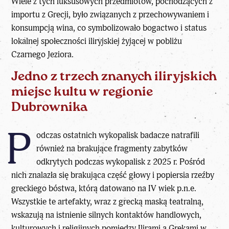
Wiele z tych luksusowych przedmiotów, pochodzących z
importu z Grecji, było związanych z przechowywaniem i
konsumpcją wina, co symbolizowało bogactwo i status
lokalnej społeczności iliryjskiej żyjącej w pobliżu
Czarnego Jeziora.
Jedno z trzech znanych iliryjskich
miejsc kultu w regionie
Dubrownika
P
odczas ostatnich wykopalisk
badacze
natrafili
również na brakujące fragmenty zabytków
odkrytych podczas wykopalisk z 2025 r. Pośród
nich znalazła się brakująca część głowy i popiersia rzeźby
greckiego bóstwa, którą datowano na IV wiek p.n.e.
Wszystkie te artefakty, wraz z grecką maską teatralną,
wskazują na istnienie silnych kontaktów handlowych,
kulturowych i religijnych pomiędzy Ilirami a Grekami w