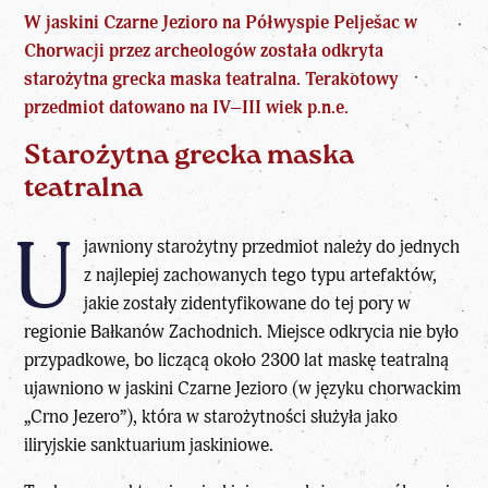
W jaskini Czarne Jezioro na Półwyspie Pelješac w
Chorwacji przez
archeologów została odkryta
starożytna grecka maska teatralna
. Terakotowy
przedmiot datowano na IV–III wiek p.n.e.
Starożytna grecka maska
teatralna
U
jawniony starożytny przedmiot należy do jednych
z najlepiej zachowanych tego typu artefaktów,
jakie zostały zidentyfikowane do tej pory w
regionie Bałkanów Zachodnich.
Miejsce odkrycia nie było
przypadkowe
, bo liczącą około 2300 lat maskę teatralną
ujawniono w jaskini Czarne Jezioro (w języku chorwackim
„Crno Jezero”), która w starożytności służyła jako
iliryjskie sanktuarium jaskiniowe.