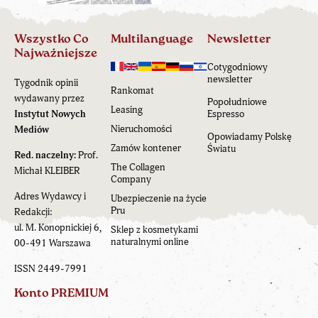
Wszystko Co
Multilanguage
Newsletter
Najważniejsze
Cotygodniowy
newsletter
Tygodnik opinii
Rankomat
wydawany przez
Popołudniowe
Leasing
Instytut Nowych
Espresso
Nieruchomości
Mediów
Opowiadamy Polskę
Zamów kontener
Światu
Red. naczelny:
Prof.
The Collagen
Michał KLEIBER
Company
Adres Wydawcy i
Ubezpieczenie na życie
Pru
Redakcji:
ul. M. Konopnickiej 6,
Sklep z kosmetykami
naturalnymi online
00-491 Warszawa
ISSN 2449-7991
Konto PREMIUM