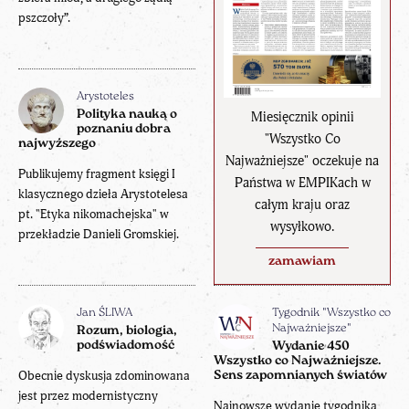
pszczoły”.
Arystoteles
Polityka nauką o
Miesięcznik opinii
poznaniu dobra
"Wszystko Co
najwyższego
Najważniejsze" oczekuje na
Publikujemy fragment księgi I
Państwa w EMPIKach w
klasycznego dzieła Arystotelesa
całym kraju oraz
pt. "Etyka nikomachejska" w
wysyłkowo.
przekładzie Danieli Gromskiej.
zamawiam
Jan ŚLIWA
Tygodnik "Wszystko co
Najważniejsze"
Rozum, biologia,
podświadomość
Wydanie 450
Wszystko co Najważniejsze.
Obecnie dyskusja zdominowana
Sens zapomnianych światów
jest przez modernistyczny
Najnowsze wydanie tygodnika