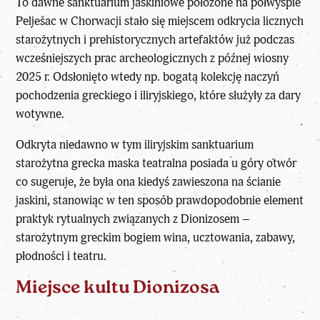
To dawne sanktuarium jaskiniowe położone na półwyspie
Pelješac w Chorwacji stało się miejscem odkrycia licznych
starożytnych i prehistorycznych artefaktów już podczas
wcześniejszych prac archeologicznych z późnej wiosny
2025 r. Odsłonięto wtedy np. bogatą kolekcję naczyń
pochodzenia greckiego
i iliryjskiego, które służyły za dary
wotywne.
Odkryta niedawno w tym iliryjskim sanktuarium
starożytna grecka maska teatralna posiada u góry otwór
co sugeruje, że była ona kiedyś zawieszona na ścianie
jaskini, stanowiąc w ten sposób prawdopodobnie element
praktyk rytualnych związanych z Dionizosem –
starożytnym greckim bogiem wina, ucztowania, zabawy,
płodności i teatru.
Miejsce kultu Dionizosa