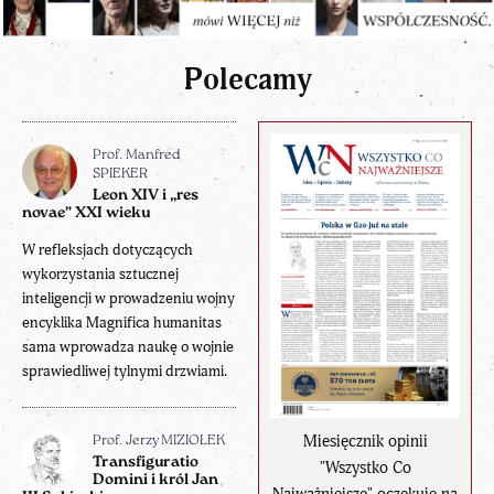
Polecamy
Prof. Manfred
SPIEKER
Leon XIV i „res
novae” XXI wieku
W refleksjach dotyczących
wykorzystania sztucznej
inteligencji w prowadzeniu wojny
encyklika Magnifica humanitas
sama wprowadza naukę o wojnie
sprawiedliwej tylnymi drzwiami.
Miesięcznik opinii
Prof. Jerzy MIZIOŁEK
Transfiguratio
"Wszystko Co
Domini i król Jan