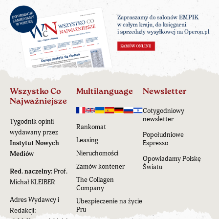
Wszystko Co
Multilanguage
Newsletter
Najważniejsze
Cotygodniowy
newsletter
Tygodnik opinii
Rankomat
wydawany przez
Popołudniowe
Leasing
Instytut Nowych
Espresso
Nieruchomości
Mediów
Opowiadamy Polskę
Zamów kontener
Światu
Red. naczelny:
Prof.
The Collagen
Michał KLEIBER
Company
Adres Wydawcy i
Ubezpieczenie na życie
Pru
Redakcji: