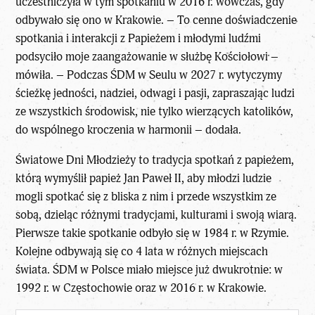
uczestniczyła w tym spotkaniu w 2016 r. wówczas, gdy
odbywało się ono w Krakowie. – To cenne doświadczenie
spotkania i interakcji z Papieżem i młodymi ludźmi
podsyciło moje zaangażowanie w służbę Kościołowi –
mówiła. – Podczas ŚDM w Seulu w 2027 r. wytyczymy
ścieżkę jedności, nadziei, odwagi i pasji, zapraszając ludzi
ze wszystkich środowisk, nie tylko wierzących katolików,
do wspólnego kroczenia w harmonii – dodała.
Światowe Dni Młodzieży to tradycja spotkań z papieżem,
którą wymyślił papież Jan Paweł II, aby młodzi ludzie
mogli spotkać się z bliska z nim i przede wszystkim ze
sobą, dzieląc różnymi tradycjami, kulturami i swoją wiarą.
Pierwsze takie spotkanie odbyło się w 1984 r. w Rzymie.
Kolejne odbywają się co 4 lata w różnych miejscach
świata. ŚDM w Polsce miało miejsce już dwukrotnie: w
1992 r. w Częstochowie oraz w 2016 r. w Krakowie.