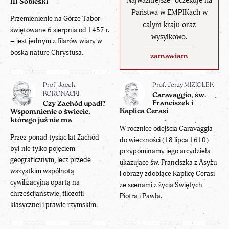
Najważniejsze" oczekuje na
III Sobieski
Państwa w EMPIKach w
Przemienienie na Górze Tabor –
całym kraju oraz
świętowane 6 sierpnia od 1457 r.
wysyłkowo.
– jest jednym z filarów wiary w
boską naturę Chrystusa.
zamawiam
Prof. Jacek
Prof. Jerzy MIZIOŁEK
KORONACKI
Caravaggio, św.
Franciszek i
Czy Zachód upadł?
Kaplica Cerasi
Wspomnienie o świecie,
którego już nie ma
W rocznicę odejścia Caravaggia
Przez ponad tysiąc lat Zachód
do wieczności (18 lipca 1610)
był nie tylko pojęciem
przypominamy jego arcydzieła
geograficznym, lecz przede
ukazujące św. Franciszka z Asyżu
wszystkim wspólnotą
i obrazy zdobiące Kaplicę Cerasi
cywilizacyjną opartą na
ze scenami z życia Świętych
chrześcijaństwie, filozofii
Piotra i Pawła.
klasycznej i prawie rzymskim.