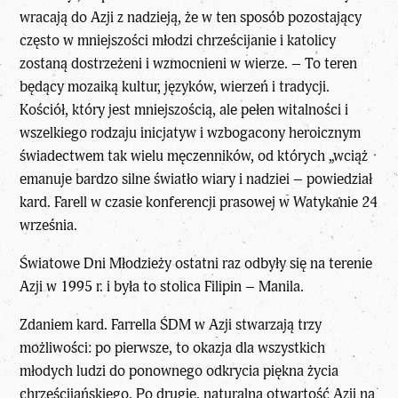
wracają do Azji z nadzieją, że w ten sposób pozostający
często w mniejszości młodzi chrześcijanie i katolicy
zostaną dostrzeżeni i wzmocnieni w wierze. – To teren
będący mozaiką kultur, języków, wierzeń i tradycji.
Kościół, który jest mniejszością, ale pełen witalności i
wszelkiego rodzaju inicjatyw i wzbogacony heroicznym
świadectwem tak wielu męczenników, od których „wciąż
emanuje bardzo silne światło wiary i nadziei – powiedział
kard. Farell w czasie konferencji prasowej w Watykanie 24
września.
Światowe Dni Młodzieży ostatni raz odbyły się na terenie
Azji w 1995 r. i była to stolica Filipin – Manila.
Zdaniem kard. Farrella ŚDM w Azji stwarzają trzy
możliwości: po pierwsze, to okazja dla wszystkich
młodych ludzi do ponownego odkrycia piękna życia
chrześcijańskiego. Po drugie, naturalna otwartość Azji na