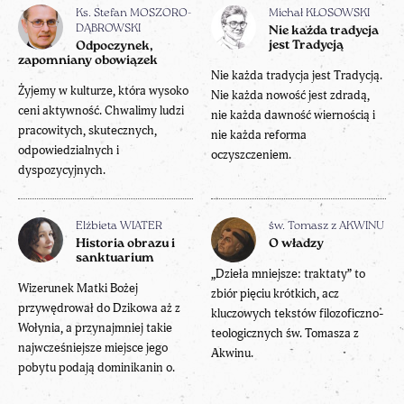
Ks. Stefan MOSZORO-
Michał KŁOSOWSKI
DĄBROWSKI
Nie każda tradycja
jest Tradycją
Odpoczynek,
zapomniany obowiązek
Nie każda tradycja jest Tradycją.
Żyjemy w kulturze, która wysoko
Nie każda nowość jest zdradą,
ceni aktywność. Chwalimy ludzi
nie każda dawność wiernością i
pracowitych, skutecznych,
nie każda reforma
odpowiedzialnych i
oczyszczeniem.
dyspozycyjnych.
Elżbieta WIATER
św. Tomasz z AKWINU
Historia obrazu i
O władzy
sanktuarium
„Dzieła mniejsze: traktaty” to
Wizerunek Matki Bożej
zbiór pięciu krótkich, acz
przywędrował do Dzikowa aż z
kluczowych tekstów filozoficzno-
Wołynia, a przynajmniej takie
teologicznych św. Tomasza z
najwcześniejsze miejsce jego
Akwinu.
pobytu podają dominikanin o.