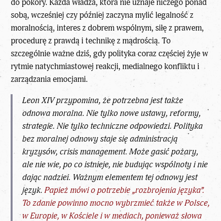
do pokory. Każda władza, która nie uznaje niczego ponad
sobą, wcześniej czy później zaczyna mylić legalność z
moralnością, interes z dobrem wspólnym, siłę z prawem,
procedurę z prawdą i technikę z mądrością. To
szczególnie ważne dziś, gdy polityka coraz częściej żyje w
rytmie natychmiastowej reakcji, medialnego konfliktu i
zarządzania emocjami.
Leon XIV przypomina, że potrzebna jest także
odnowa moralna. Nie tylko nowe ustawy, reformy,
strategie. Nie tylko techniczne odpowiedzi. Polityka
bez moralnej odnowy staje się administracją
kryzysów,
crisis management
. Może gasić pożary,
ale nie wie, po co istnieje, nie budując wspólnoty i nie
dając nadziei. Ważnym elementem tej odnowy jest
język.
Papież mówi o potrzebie „rozbrojenia języka”.
To zdanie powinno mocno wybrzmieć także w Polsce,
w Europie, w Kościele i w mediach, ponieważ słowa