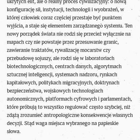
ukrytych elit, ale o realny proces cywilizacyjny: o nową
konfigurację sił, instytucji, technologii i wyobrażeń, w
której człowiek coraz częściej przestaje być punktem
wyjścia, a staje się elementem zarządzanego systemu. Ten
nowy porządek świata nie rodzi się przecież wyłącznie na
mapach czy nie powstaje przez przesuwanie granic,
zawieranie traktatów, rywalizację mocarstw czy
przebudowę sojuszy, ale rodzi się w laboratoriach
biotechnologicznych, centrach danych, algorytmach
sztucznej inteligencji, systemach nadzoru, rynkach
kapitałowych, politykach migracyjnych, doktrynach
bezpieczeństwa, wojskowych technologiach
autonomicznych, platformach cyfrowych i parlamentach,
które próbują to wszystko regulować często szybciej, niż
zdążą zrozumieć antropologiczne konsekwencje własnych
decyzji. Stąd waga miejsca wybranego na papieskie
słowa.