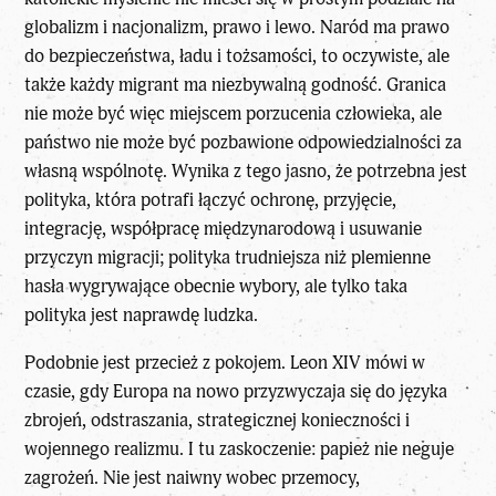
globalizm i nacjonalizm, prawo i lewo. Naród ma prawo
do bezpieczeństwa, ładu i tożsamości, to oczywiste, ale
także każdy migrant ma niezbywalną godność. Granica
nie może być więc miejscem porzucenia człowieka, ale
państwo nie może być pozbawione odpowiedzialności za
własną wspólnotę. Wynika z tego jasno, że potrzebna jest
polityka, która potrafi łączyć ochronę, przyjęcie,
integrację, współpracę międzynarodową i usuwanie
przyczyn migracji; polityka trudniejsza niż plemienne
hasła wygrywające obecnie wybory, ale tylko taka
polityka jest naprawdę ludzka.
Podobnie jest przecież z pokojem.
Leon XIV
mówi w
czasie, gdy Europa na nowo przyzwyczaja się do języka
zbrojeń, odstraszania, strategicznej konieczności i
wojennego realizmu. I tu zaskoczenie: papież nie neguje
zagrożeń. Nie jest naiwny wobec przemocy,