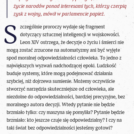
życie narodów ponad interesami tych, którzy czerpią
zysk z wojny, mówił w parlamencie papież.
S
zczególnie proroczy wydaje się fragment
dotyczący sztucznej inteligencji w wojskowości.
Leon XIV ostrzega, że decyzje o życiu i śmierci nie
mogą zostać zrzucone na automatyzmy ani być wyjęte
spod moralnej odpowiedzialności człowieka. To jedno z
największych wyzwań nadchodzącej epoki. Ludzkość
buduje systemy, które mogą podejmować działania
szybciej, niż dojrzewa sumienie. Możemy oczywiście
stworzyć narzędzia skuteczniejsze od człowieka, ale
niezdolne do odpowiedzialności, bardziej precyzyjne, bez
moralnego autora decyzji. Wtedy pytanie nie będzie
brzmiało tylko: czy maszyna się pomyliła? Pytanie będzie
brzmiało: kto jeszcze czuje się odpowiedzialny? I czy na
taki świat bez odpowiedzialności jesteśmy gotowi?