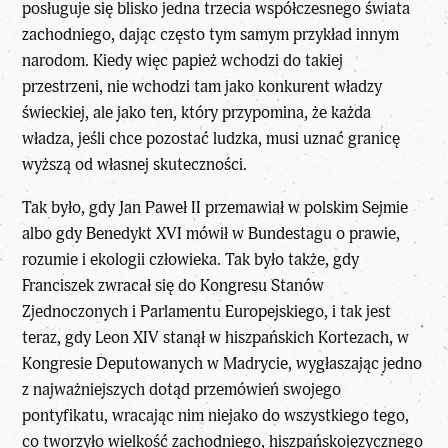
posługuje się blisko jedna trzecia współczesnego świata
zachodniego, dając często tym samym przykład innym
narodom. Kiedy więc papież wchodzi do takiej
przestrzeni, nie wchodzi tam jako konkurent władzy
świeckiej, ale jako ten, który przypomina, że każda
władza, jeśli chce pozostać ludzka, musi uznać granicę
wyższą od własnej skuteczności.
Tak było, gdy
Jan Paweł II
przemawiał w polskim Sejmie
albo gdy Benedykt XVI mówił w Bundestagu o prawie,
rozumie i ekologii człowieka. Tak było także, gdy
Franciszek zwracał się do Kongresu Stanów
Zjednoczonych i Parlamentu Europejskiego, i tak jest
teraz, gdy Leon XIV stanął w hiszpańskich Kortezach, w
Kongresie Deputowanych w Madrycie, wygłaszając jedno
z najważniejszych dotąd przemówień swojego
pontyfikatu, wracając nim niejako do wszystkiego tego,
co tworzyło wielkość zachodniego, hiszpańskojęzycznego