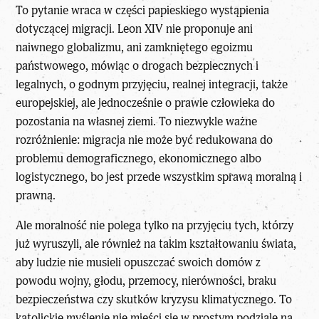
To pytanie wraca w części papieskiego wystąpienia
dotyczącej migracji. Leon XIV nie proponuje ani
naiwnego globalizmu, ani zamkniętego egoizmu
państwowego, mówiąc o drogach bezpiecznych i
legalnych, o godnym przyjęciu, realnej integracji, także
europejskiej, ale jednocześnie o prawie człowieka do
pozostania na własnej ziemi. To niezwykle ważne
rozróżnienie: migracja nie może być redukowana do
problemu demograficznego, ekonomicznego albo
logistycznego, bo jest przede wszystkim sprawą moralną i
prawną.
Ale moralność nie polega tylko na przyjęciu tych, którzy
już wyruszyli, ale również na takim kształtowaniu świata,
aby ludzie nie musieli opuszczać swoich domów z
powodu wojny, głodu, przemocy, nierówności, braku
bezpieczeństwa czy skutków kryzysu klimatycznego. To
katolickie myślenie
nie mieści się w prostym podziale na