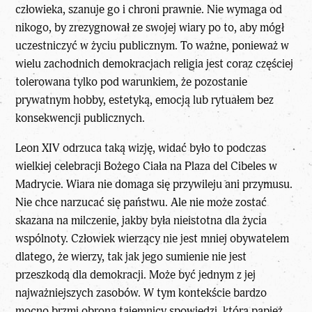
człowieka, szanuje go i chroni prawnie. Nie wymaga od
nikogo, by zrezygnował ze swojej wiary po to, aby mógł
uczestniczyć w życiu publicznym. To ważne, ponieważ w
wielu zachodnich demokracjach religia jest coraz częściej
tolerowana tylko pod warunkiem, że pozostanie
prywatnym hobby, estetyką, emocją lub rytuałem bez
konsekwencji publicznych.
Leon XIV odrzuca taką wizję, widać było to podczas
wielkiej celebracji Bożego Ciała na Plaza del Cibeles w
Madrycie. Wiara nie domaga się przywileju ani przymusu.
Nie chce narzucać się państwu. Ale nie może zostać
skazana na milczenie, jakby była nieistotna dla życia
wspólnoty. Człowiek wierzący nie jest mniej obywatelem
dlatego, że wierzy, tak jak jego sumienie nie jest
przeszkodą dla demokracji. Może być jednym z jej
najważniejszych zasobów. W tym kontekście bardzo
mocno brzmi obrona tajemnicy spowiedzi, którą papież