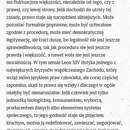
ani fluktuacjom większości, niezależnie od tego, czy z
prawej, czy lewej strony. Jeśli dochodzi do utraty tej
zasady, prawo staje się narzędziem silniejszych. Może
pozostać formalnie poprawne, może być uchwalone
zgodnie z procedurą, może mieć demokratyczną
legitymację, ale traci duszę, bo legalność nie jest jeszcze
sprawiedliwością, tak jak procedura nie jest jeszcze
prawdą i większość, a nawet wola nie jest jeszcze
moralnością. W tym sensie
Leon XIV
dotyka jednego z
największych kryzysów współczesnego Zachodu, który
wciąż mówi językiem praw człowieka, ale coraz częściej
zapomina, skąd te prawa się wzięły i dlaczego w ogóle
miałyby być nienaruszalne. Jeśli człowiek jest tylko
jednostką biologiczną, konsumentem, wyborcą,
producentem danych albo elementem systemu
społecznego, to jego godność staje się pojęciem
kruchym, można ją redefiniować, zawieszać, negocjować,