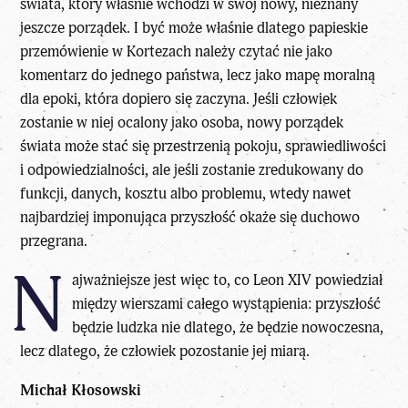
świata, który właśnie wchodzi w swój nowy, nieznany
jeszcze porządek. I być może właśnie dlatego papieskie
przemówienie w Kortezach należy czytać nie jako
komentarz do jednego państwa, lecz jako mapę moralną
dla epoki, która dopiero się zaczyna. Jeśli człowiek
zostanie w niej ocalony jako osoba, nowy porządek
świata może stać się przestrzenią pokoju, sprawiedliwości
i odpowiedzialności, ale jeśli zostanie zredukowany do
funkcji, danych, kosztu albo problemu, wtedy nawet
najbardziej imponująca przyszłość okaże się duchowo
przegrana.
N
ajważniejsze jest więc to, co
Leon XIV
powiedział
między wierszami całego wystąpienia: przyszłość
będzie ludzka nie dlatego, że będzie nowoczesna,
lecz dlatego, że człowiek pozostanie jej miarą.
Michał Kłosowski