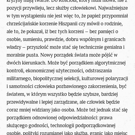
kryzysy mają twarze. Do Kościoła, który musi mówić nie z
pozycji przywileju, lecz służby człowiekowi. Najważniejsze
w tym wystąpieniu nie jest więc to, że papież przypomniał
chrześcijańskie korzenie Hiszpanii czy mówił o rodzinie,
ale to, że pokazał, iż bez tych korzeni – bez pamięci o
osobie, sumieniu, prawdzie, dobru wspólnym i granicach
władzy – przyszłość może stać się technicznie genialna i
moralnie pusta. Nowy porządek świata może pójść w
dwóch kierunkach. Może być porządkiem algorytmicznej
kontroli, ekonomicznej użyteczności, odstraszania
militarnego, biopolitycznej selekcji, kulturowej polaryzacji
i samotności człowieka pozbawionego zakorzenienia, być
światem, w którym wszystko będzie szybsze, bardziej
przewidywalne i lepiej zarządzane, ale człowiek będzie
coraz mniej widziany jako osoba. Może też jednak stać się
porządkiem odnowionej odpowiedzialności: prawa
służącego godności, technologii podporządkowanej
osobie, polityki rozumianej jako służba, granic jako miejsc