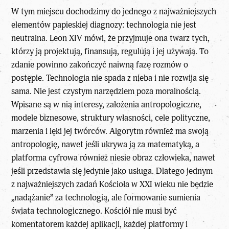
W tym miejscu dochodzimy do jednego z najważniejszych
elementów papieskiej diagnozy: technologia nie jest
neutralna. Leon XIV mówi, że przyjmuje ona twarz tych,
którzy ją projektują, finansują, regulują i jej używają. To
zdanie powinno zakończyć naiwną fazę rozmów o
postępie. Technologia nie spada z nieba i nie rozwija się
sama. Nie jest czystym narzędziem poza moralnością.
Wpisane są w nią interesy, założenia antropologiczne,
modele biznesowe, struktury własności, cele polityczne,
marzenia i lęki jej twórców. Algorytm również ma swoją
antropologię, nawet jeśli ukrywa ją za matematyką, a
platforma cyfrowa również niesie obraz człowieka, nawet
jeśli przedstawia się jedynie jako usługa. Dlatego jednym
z
najważniejszych zadań Kościoła w XXI wieku
nie będzie
„nadążanie” za technologią, ale formowanie sumienia
świata technologicznego. Kościół nie musi być
komentatorem każdej aplikacji, każdej platformy i