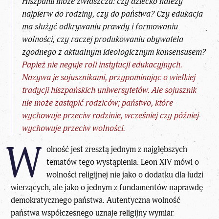
Hiszpanii może zwłaszcza: czy dziecko należy
najpierw do rodziny, czy do państwa? Czy edukacja
ma służyć odkrywaniu prawdy i formowaniu
wolności, czy raczej produkowaniu obywatela
zgodnego z aktualnym ideologicznym konsensusem?
Papież nie neguje roli instytucji edukacyjnych.
Nazywa je sojusznikami, przypominając o wielkiej
tradycji hiszpańskich uniwersytetów. Ale sojusznik
nie może zastąpić rodziców; państwo, które
wychowuje przeciw rodzinie, wcześniej czy później
wychowuje przeciw wolności.
W
olność jest zresztą jednym z najgłębszych
tematów tego wystąpienia. Leon XIV mówi o
wolności religijnej nie jako o dodatku dla ludzi
wierzących, ale jako o jednym z fundamentów naprawdę
demokratycznego państwa. Autentyczna wolność
państwa współczesnego uznaje religijny wymiar