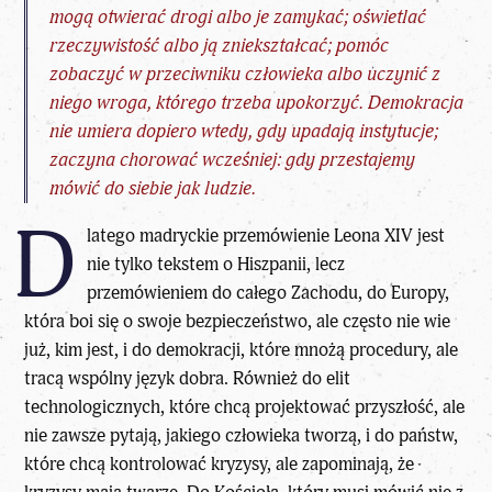
mogą otwierać drogi albo je zamykać; oświetlać
rzeczywistość albo ją zniekształcać; pomóc
zobaczyć w przeciwniku człowieka albo uczynić z
niego wroga, którego trzeba upokorzyć. Demokracja
nie umiera dopiero wtedy, gdy upadają instytucje;
zaczyna chorować wcześniej: gdy przestajemy
mówić do siebie jak ludzie.
D
latego madryckie przemówienie
Leona XIV
jest
nie tylko tekstem o Hiszpanii, lecz
przemówieniem do całego Zachodu, do Europy,
która boi się o swoje bezpieczeństwo, ale często nie wie
już, kim jest, i do demokracji, które mnożą procedury, ale
tracą wspólny język dobra. Również do elit
technologicznych, które chcą projektować przyszłość, ale
nie zawsze pytają, jakiego człowieka tworzą, i do państw,
które chcą kontrolować kryzysy, ale zapominają, że