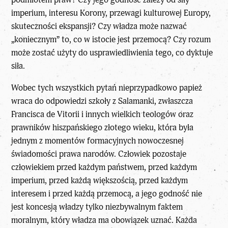
imperium, interesu Korony, przewagi kulturowej Europy,
skuteczności ekspansji? Czy władza może nazwać
„koniecznym” to, co w istocie jest przemocą? Czy rozum
może zostać użyty do usprawiedliwienia tego, co dyktuje
siła.
Wobec tych wszystkich pytań nieprzypadkowo papież
wraca do odpowiedzi szkoły z Salamanki, zwłaszcza
Francisca de Vitorii i innych wielkich teologów oraz
prawników hiszpańskiego złotego wieku, która była
jednym z momentów formacyjnych nowoczesnej
świadomości prawa narodów. Człowiek pozostaje
człowiekiem przed każdym państwem, przed każdym
imperium, przed każdą większością, przed każdym
interesem i przed każdą przemocą, a jego godność nie
jest koncesją władzy tylko niezbywalnym faktem
moralnym, który władza ma obowiązek uznać. Każda