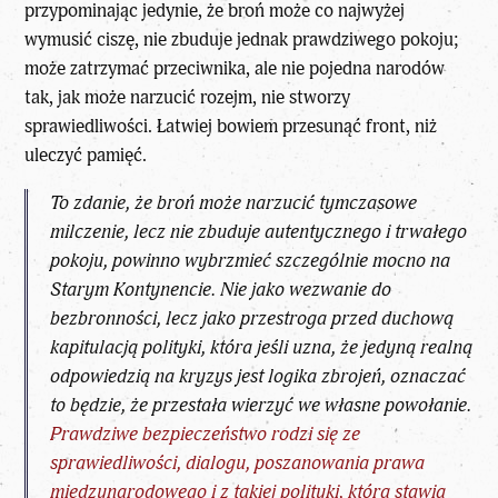
przypominając jedynie, że broń może co najwyżej
wymusić ciszę, nie zbuduje jednak prawdziwego pokoju;
może zatrzymać przeciwnika, ale nie pojedna narodów
tak, jak może narzucić rozejm, nie stworzy
sprawiedliwości. Łatwiej bowiem przesunąć front, niż
uleczyć pamięć.
To zdanie, że broń może narzucić tymczasowe
milczenie, lecz nie zbuduje autentycznego i trwałego
pokoju, powinno wybrzmieć szczególnie mocno na
Starym Kontynencie. Nie jako wezwanie do
bezbronności, lecz jako przestroga przed duchową
kapitulacją polityki, która jeśli uzna, że jedyną realną
odpowiedzią na kryzys jest logika zbrojeń, oznaczać
to będzie, że przestała wierzyć we własne powołanie.
Prawdziwe bezpieczeństwo rodzi się ze
sprawiedliwości, dialogu, poszanowania prawa
międzynarodowego i z takiej polityki, która stawia