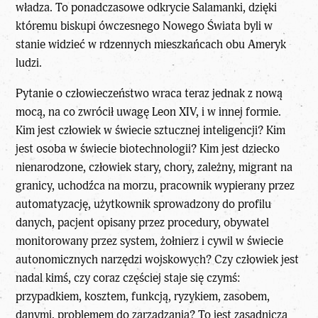
władza. To ponadczasowe odkrycie Salamanki, dzięki
któremu biskupi ówczesnego Nowego Świata byli w
stanie widzieć w rdzennych mieszkańcach obu Ameryk
ludzi.
Pytanie o człowieczeństwo wraca teraz jednak z nową
mocą, na co zwrócił uwagę
Leon XIV
, i w innej formie.
Kim jest człowiek w świecie sztucznej inteligencji? Kim
jest osoba w świecie biotechnologii? Kim jest dziecko
nienarodzone, człowiek stary, chory, zależny, migrant na
granicy, uchodźca na morzu, pracownik wypierany przez
automatyzację, użytkownik sprowadzony do profilu
danych, pacjent opisany przez procedury, obywatel
monitorowany przez system, żołnierz i cywil w świecie
autonomicznych narzędzi wojskowych? Czy człowiek jest
nadal kimś, czy coraz częściej staje się czymś:
przypadkiem, kosztem, funkcją, ryzykiem, zasobem,
danymi, problemem do zarządzania? To jest zasadnicza