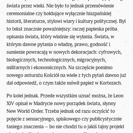
świata przez wieki. Nie było to jednak przemówienie
ceremonialne czy hołdujące wyłącznie hiszpańskiej
historii, literaturze, stylowi wiary i kultury politycznej. Był
to tekst znacznie poważniejszy: raczej papieska próba
opisania świata, który właśnie się wyłania. Świata, w
którym dawne pytania o władzę, prawo, godność i
sumienie powracają w nowych dekoracjach: cyfrowych,
biologicznych, technologicznych, migracyjnych,
militarnych i ekonomicznych. Na szczęście pomimo
nowego anturażu Kościół na wiele z tych pytań dawno już
dał odpowiedź, o czym także mówił papież w Kortezach.
Po kolei jednak. Przede wszystkim uznać można, że
Leon
XIV opisał w Madrycie nowy porządek świata
, słynny
New World Order. Trzeba jednak od razu oczyścić to
pojęcie z sensacyjnego, spiskowego czy publicystycznie
taniego znaczenia – bo nie chodzi tu o jakiś tajny projekt