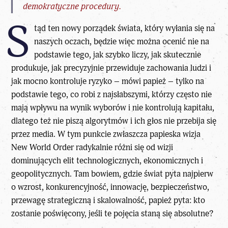
demokratyczne procedury.
S
tąd ten
nowy porządek świata
, który wyłania się na
naszych oczach, będzie więc można ocenić nie na
podstawie tego, jak szybko liczy, jak skutecznie
produkuje, jak precyzyjnie przewiduje zachowania ludzi i
jak mocno kontroluje ryzyko – mówi papież – tylko na
podstawie tego, co robi z najsłabszymi, którzy często nie
mają wpływu na wynik wyborów i nie kontrolują kapitału,
dlatego też nie piszą algorytmów i ich głos nie przebija się
przez media. W tym punkcie zwłaszcza papieska wizja
New World Order radykalnie różni się od wizji
dominujących elit technologicznych, ekonomicznych i
geopolitycznych. Tam bowiem, gdzie świat pyta najpierw
o wzrost, konkurencyjność, innowację, bezpieczeństwo,
przewagę strategiczną i skalowalność, papież pyta: kto
zostanie poświęcony, jeśli te pojęcia staną się absolutne?