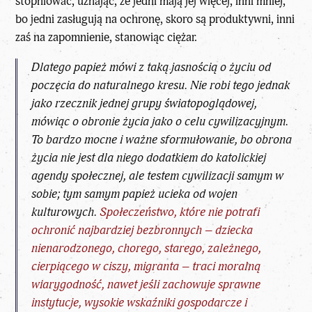
stopniować, uznając, że jedni mają jej więcej, inni mniej,
bo jedni zasługują na ochronę, skoro są produktywni, inni
zaś na zapomnienie, stanowiąc ciężar.
Dlatego papież mówi z taką jasnością o życiu od
poczęcia do naturalnego kresu. Nie robi tego jednak
jako rzecznik jednej grupy światopoglądowej,
mówiąc o obronie życia jako o celu cywilizacyjnym.
To bardzo mocne i ważne sformułowanie, bo obrona
życia nie jest dla niego dodatkiem do katolickiej
agendy społecznej, ale testem cywilizacji samym w
sobie; tym samym papież ucieka od wojen
kulturowych.
Społeczeństwo, które nie potrafi
ochronić najbardziej bezbronnych – dziecka
nienarodzonego, chorego, starego, zależnego,
cierpiącego w ciszy, migranta – traci moralną
wiarygodność, nawet jeśli zachowuje sprawne
instytucje, wysokie wskaźniki gospodarcze i