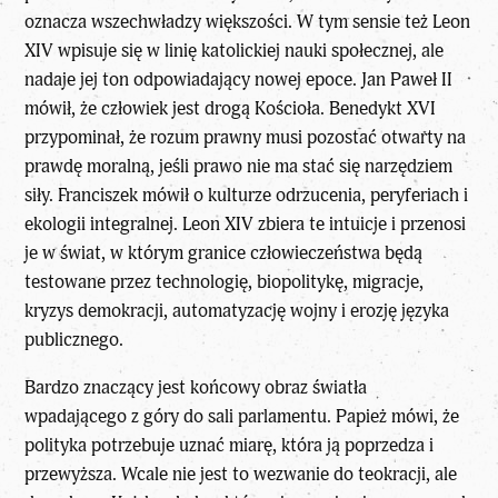
oznacza wszechwładzy większości. W tym sensie też Leon
XIV wpisuje się w
linię katolickiej nauki społecznej
, ale
nadaje jej ton odpowiadający nowej epoce. Jan Paweł II
mówił, że człowiek jest drogą Kościoła. Benedykt XVI
przypominał, że rozum prawny musi pozostać otwarty na
prawdę moralną, jeśli prawo nie ma stać się narzędziem
siły. Franciszek mówił o kulturze odrzucenia, peryferiach i
ekologii integralnej. Leon XIV zbiera te intuicje i przenosi
je w świat, w którym granice człowieczeństwa będą
testowane przez technologię, biopolitykę, migracje,
kryzys demokracji, automatyzację wojny i erozję języka
publicznego.
Bardzo znaczący jest końcowy obraz światła
wpadającego z góry do sali parlamentu. Papież mówi, że
polityka potrzebuje uznać miarę, która ją poprzedza i
przewyższa. Wcale nie jest to wezwanie do teokracji, ale