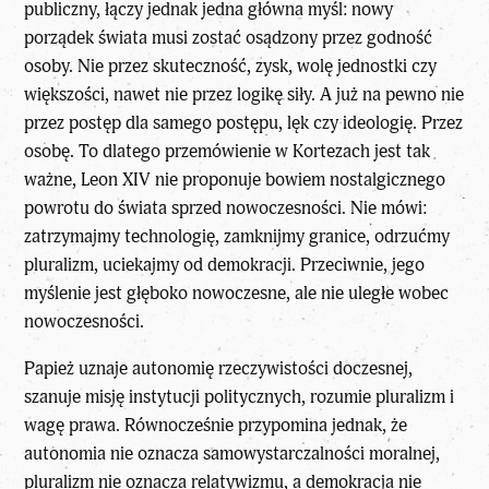
publiczny, łączy jednak jedna główna myśl: nowy
porządek świata musi zostać osądzony przez godność
osoby. Nie przez skuteczność, zysk, wolę jednostki czy
większości, nawet nie przez logikę siły. A już na pewno nie
przez postęp dla samego postępu, lęk czy ideologię. Przez
osobę. To dlatego przemówienie w Kortezach jest tak
ważne, Leon XIV nie proponuje bowiem nostalgicznego
powrotu do świata sprzed nowoczesności. Nie mówi:
zatrzymajmy technologię, zamknijmy granice, odrzućmy
pluralizm, uciekajmy od demokracji. Przeciwnie, jego
myślenie jest głęboko nowoczesne, ale nie uległe wobec
nowoczesności.
Papież uznaje autonomię rzeczywistości doczesnej,
szanuje misję instytucji politycznych, rozumie pluralizm i
wagę prawa. Równocześnie przypomina jednak, że
autonomia nie oznacza samowystarczalności moralnej,
pluralizm nie oznacza relatywizmu, a demokracja nie