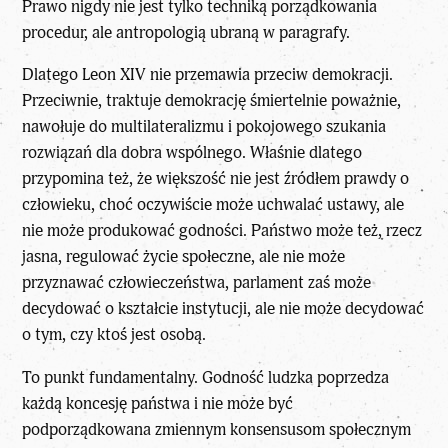
Prawo nigdy nie jest tylko techniką porządkowania
procedur, ale antropologią ubraną w paragrafy.
Dlatego
Leon XIV
nie przemawia przeciw demokracji.
Przeciwnie, traktuje demokrację śmiertelnie poważnie,
nawołuje do multilateralizmu i pokojowego szukania
rozwiązań dla dobra wspólnego. Właśnie dlatego
przypomina też, że większość nie jest źródłem prawdy o
człowieku, choć oczywiście może uchwalać ustawy, ale
nie może produkować godności. Państwo może też, rzecz
jasna, regulować życie społeczne, ale nie może
przyznawać człowieczeństwa, parlament zaś może
decydować o kształcie instytucji, ale nie może decydować
o tym, czy ktoś jest osobą.
To punkt fundamentalny. Godność ludzka poprzedza
każdą koncesję państwa i nie może być
podporządkowana zmiennym konsensusom społecznym