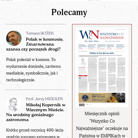
Polecamy
Tomasz ROŻEK
Polak w kosmosie.
Zmarnowana
szansa czy początek drogi?
Polak poleciał w kosmos. To
wydarzenie doniosłe, zarówno
medialnie, symbolicznie, jak i
technologicznie.
Prof. Jerzy MIZIOŁEK
Mikołaj Kopernik w
Wiecznym Mieście.
Miesięcznik opinii
Na urodziny genialnego
astronoma
"Wszystko Co
Najważniejsze" oczekuje na
Krótko przed rocznicą 400-lecia
Państwa w EMPIKach w
urodzin naszego astronoma w