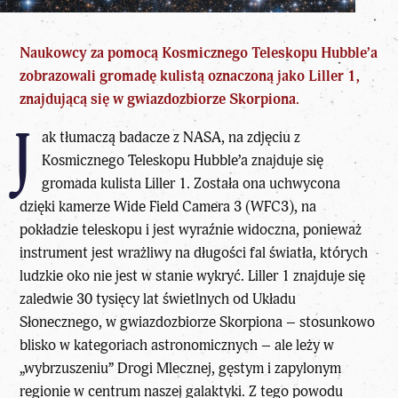
Naukowcy za pomocą Kosmicznego Teleskopu Hubble’a
zobrazowali gromadę kulistą oznaczoną jako Liller 1,
znajdującą się w
gwiazdozbiorze
Skorpiona.
J
ak tłumaczą badacze z
NASA
, na zdjęciu z
Kosmicznego Teleskopu Hubble’a znajduje się
gromada kulista Liller 1. Została ona uchwycona
dzięki kamerze Wide Field Camera 3 (WFC3), na
pokładzie teleskopu i jest wyraźnie widoczna, ponieważ
instrument jest wrażliwy na długości fal światła, których
ludzkie oko nie jest w stanie wykryć. Liller 1 znajduje się
zaledwie 30 tysięcy lat świetlnych od Układu
Słonecznego, w gwiazdozbiorze Skorpiona – stosunkowo
blisko w kategoriach astronomicznych – ale leży w
„wybrzuszeniu” Drogi Mlecznej, gęstym i zapylonym
regionie w centrum naszej galaktyki. Z tego powodu