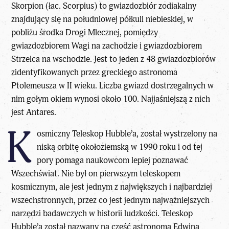
Skorpion (łac. Scorpius) to gwiazdozbiór zodiakalny
znajdujący się na południowej półkuli niebieskiej, w
pobliżu środka Drogi Mlecznej, pomiędzy
gwiazdozbiorem Wagi na zachodzie i gwiazdozbiorem
Strzelca na wschodzie. Jest to jeden z 48 gwiazdozbiorów
zidentyfikowanych przez greckiego astronoma
Ptolemeusza w II wieku. Liczba gwiazd dostrzegalnych w
nim gołym okiem wynosi około 100. Najjaśniejszą z nich
jest Antares.
K
osmiczny Teleskop Hubble’a, został wystrzelony na
niską orbitę okołoziemską w 1990 roku i od tej
pory pomaga naukowcom lepiej poznawać
Wszechświat. Nie był on pierwszym teleskopem
kosmicznym, ale jest jednym z największych i najbardziej
wszechstronnych, przez co jest jednym najważniejszych
narzędzi badawczych w historii ludzkości. Teleskop
Hubble’a został nazwany na cześć astronoma Edwina