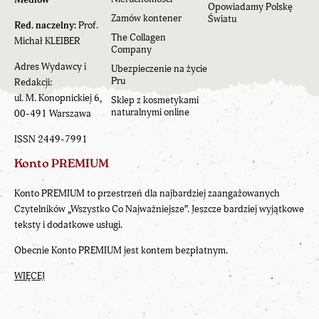
Opowiadamy Polskę
Zamów kontener
Światu
Red. naczelny:
Prof.
The Collagen
Michał KLEIBER
Company
Adres Wydawcy i
Ubezpieczenie na życie
Pru
Redakcji:
ul. M. Konopnickiej 6,
Sklep z kosmetykami
naturalnymi online
00-491 Warszawa
ISSN 2449-7991
Konto PREMIUM
Konto PREMIUM to przestrzeń dla najbardziej zaangażowanych
Czytelników „Wszystko Co Najważniejsze”. Jeszcze bardziej wyjątkowe
teksty i dodatkowe usługi.
Obecnie Konto PREMIUM jest kontem bezpłatnym.
WIĘCEJ