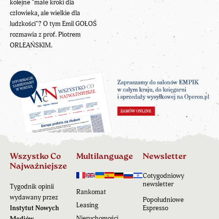
kolejne "małe kroki dla
człowieka, ale wielkie dla
ludzkości"? O tym Emil GOŁOŚ
rozmawia z prof. Piotrem
ORLEAŃSKIM.
Wszystko Co
Multilanguage
Newsletter
Najważniejsze
Cotygodniowy
newsletter
Tygodnik opinii
Rankomat
wydawany przez
Popołudniowe
Leasing
Instytut Nowych
Espresso
Nieruchomości
Mediów