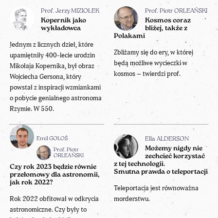
Prof. Jerzy MIZIOŁEK
Prof. Piotr ORLEAŃSKI
Kopernik jako
Kosmos coraz
wykładowca
bliżej, także z
Polakami
Jednym z licznych dzieł, które
Zbliżamy się do ery, w której
upamiętniły 400-lecie urodzin
będą możliwe wycieczki w
Mikołaja Kopernika, był obraz
kosmos – twierdzi prof.
Wojciecha Gersona, który
powstał z inspiracji wzmiankami
o pobycie genialnego astronoma
Rzymie. W 550.
Emil GOŁOŚ
Ella ALDERSON
Możemy nigdy nie
Prof. Piotr
ORLEAŃSKI
zechcieć korzystać
z tej technologii.
Czy rok 2023 będzie równie
Smutna prawda o teleportacji
przełomowy dla astronomii,
jak rok 2022?
Teleportacja jest równoważna
Rok 2022 obfitował w odkrycia
morderstwu.
astronomiczne. Czy były to