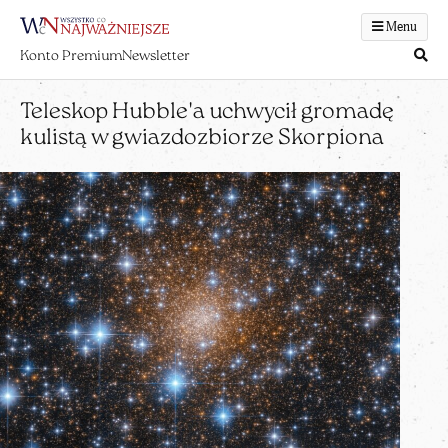
Menu
Konto Premium
Newsletter
Teleskop Hubble'a uchwycił gromadę
kulistą w gwiazdozbiorze Skorpiona