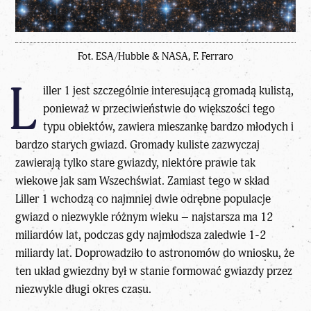
Fot. ESA/Hubble & NASA, F. Ferraro
L
iller 1 jest szczególnie interesującą gromadą kulistą,
ponieważ w przeciwieństwie do większości tego
typu obiektów, zawiera mieszankę bardzo młodych i
bardzo starych gwiazd. Gromady kuliste zazwyczaj
zawierają tylko stare gwiazdy, niektóre prawie tak
wiekowe jak sam Wszechświat. Zamiast tego w skład
Liller 1 wchodzą co najmniej dwie odrębne populacje
gwiazd o niezwykle różnym wieku – najstarsza ma 12
miliardów lat, podczas gdy najmłodsza zaledwie 1-2
miliardy lat. Doprowadziło to astronomów do wniosku, że
ten układ gwiezdny był w stanie formować gwiazdy przez
niezwykle długi okres czasu.