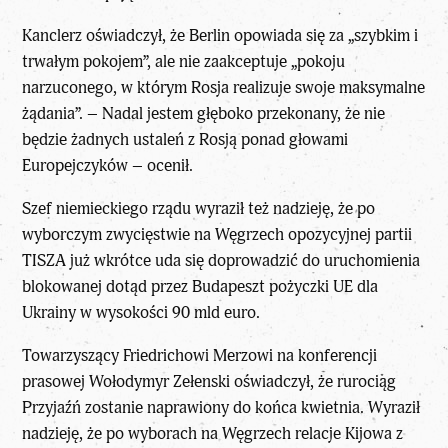
Kanclerz oświadczył, że Berlin opowiada się za „szybkim i
trwałym pokojem”, ale nie zaakceptuje „pokoju
narzuconego, w którym
Rosja
realizuje swoje maksymalne
żądania”. – Nadal jestem głęboko przekonany, że nie
będzie żadnych ustaleń z Rosją ponad głowami
Europejczyków – ocenił.
Szef niemieckiego rządu wyraził też nadzieję, że po
wyborczym zwycięstwie na Węgrzech opozycyjnej partii
TISZA już wkrótce uda się doprowadzić do uruchomienia
blokowanej dotąd przez Budapeszt pożyczki UE dla
Ukrainy w wysokości 90 mld euro.
Towarzyszący Friedrichowi Merzowi na konferencji
prasowej Wołodymyr Zełenski oświadczył, że rurociąg
Przyjaźń zostanie naprawiony do końca kwietnia. Wyraził
nadzieję, że po wyborach na Węgrzech relacje Kijowa z