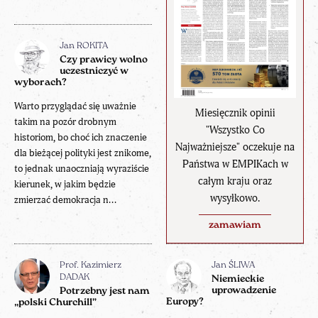
Jan ROKITA
Czy prawicy wolno
uczestniczyć w
wyborach?
Warto przyglądać się uważnie
Miesięcznik opinii
takim na pozór drobnym
"Wszystko Co
historiom, bo choć ich znaczenie
Najważniejsze" oczekuje na
dla bieżącej polityki jest znikome,
Państwa w EMPIKach w
to jednak unaoczniają wyraziście
całym kraju oraz
kierunek, w jakim będzie
wysyłkowo.
zmierzać demokracja n...
zamawiam
Prof. Kazimierz
Jan ŚLIWA
DADAK
Niemieckie
uprowadzenie
Potrzebny jest nam
Europy?
„polski Churchill”