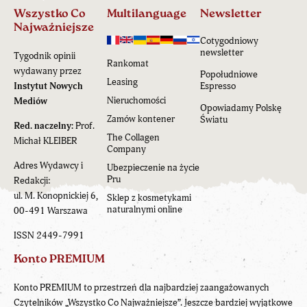
Wszystko Co
Multilanguage
Newsletter
Najważniejsze
Cotygodniowy
newsletter
Tygodnik opinii
Rankomat
wydawany przez
Popołudniowe
Leasing
Instytut Nowych
Espresso
Nieruchomości
Mediów
Opowiadamy Polskę
Zamów kontener
Światu
Red. naczelny:
Prof.
The Collagen
Michał KLEIBER
Company
Adres Wydawcy i
Ubezpieczenie na życie
Pru
Redakcji:
ul. M. Konopnickiej 6,
Sklep z kosmetykami
naturalnymi online
00-491 Warszawa
ISSN 2449-7991
Konto PREMIUM
Konto PREMIUM to przestrzeń dla najbardziej zaangażowanych
Czytelników „Wszystko Co Najważniejsze”. Jeszcze bardziej wyjątkowe