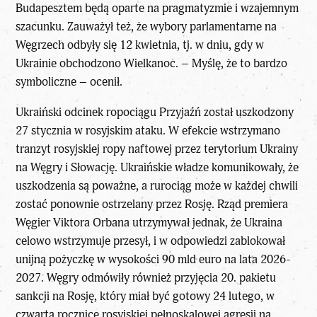
Budapesztem będą oparte na pragmatyzmie i wzajemnym
szacunku. Zauważył też, że wybory parlamentarne na
Węgrzech odbyły się 12 kwietnia, tj. w dniu, gdy w
Ukrainie obchodzono Wielkanoc. – Myślę, że to bardzo
symboliczne – ocenił.
Ukraiński odcinek
ropociągu Przyjaźń został uszkodzony
27 stycznia w rosyjskim ataku. W efekcie wstrzymano
tranzyt rosyjskiej ropy naftowej przez terytorium Ukrainy
na Węgry i Słowację. Ukraińskie władze komunikowały, że
uszkodzenia są poważne, a rurociąg może w każdej chwili
zostać ponownie ostrzelany przez Rosję. Rząd premiera
Węgier Viktora Orbana utrzymywał jednak, że Ukraina
celowo wstrzymuje przesył, i w odpowiedzi zablokował
unijną pożyczkę w wysokości 90 mld euro na lata 2026-
2027. Węgry odmówiły również przyjęcia 20. pakietu
sankcji na Rosję, który miał być gotowy 24 lutego, w
czwartą rocznicę rosyjskiej pełnoskalowej agresji na