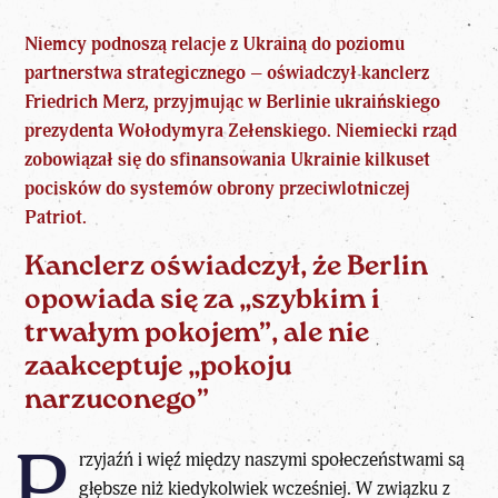
Niemcy podnoszą relacje z Ukrainą do poziomu
partnerstwa strategicznego – oświadczył kanclerz
Friedrich
Merz
, przyjmując w Berlinie ukraińskiego
prezydenta Wołodymyra Zełenskiego. Niemiecki rząd
zobowiązał się do sfinansowania Ukrainie kilkuset
pocisków do systemów obrony przeciwlotniczej
Patriot.
Kanclerz oświadczył, że Berlin
opowiada się za „szybkim i
trwałym pokojem”, ale nie
zaakceptuje „pokoju
narzuconego”
P
rzyjaźń i więź między naszymi społeczeństwami są
głębsze niż kiedykolwiek wcześniej. W związku z