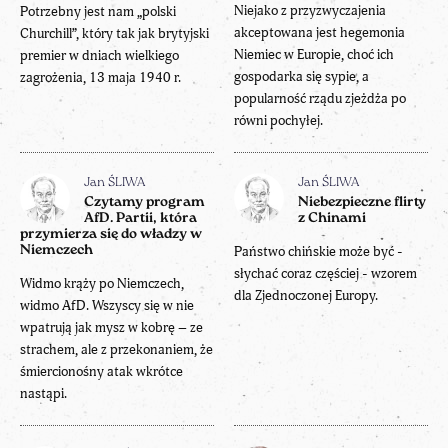
Niejako z przyzwyczajenia
Potrzebny jest nam „polski
akceptowana jest hegemonia
Churchill”, który tak jak brytyjski
Niemiec w Europie, choć ich
premier w dniach wielkiego
gospodarka się sypie, a
zagrożenia, 13 maja 1940 r.
popularność rządu zjeżdża po
równi pochyłej.
Jan ŚLIWA
Jan ŚLIWA
Czytamy program
Niebezpieczne flirty
AfD. Partii, która
z Chinami
przymierza się do władzy w
Niemczech
Państwo chińskie może być -
słychać coraz częściej - wzorem
Widmo krąży po Niemczech,
dla Zjednoczonej Europy.
widmo AfD. Wszyscy się w nie
wpatrują jak mysz w kobrę – ze
strachem, ale z przekonaniem, że
śmiercionośny atak wkrótce
nastąpi.