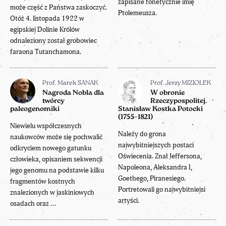
zapisane fonetycznie imię
może część z Państwa zaskoczyć.
Ptolemeusza.
Otóż 4. listopada 1922 w
egipskiej Dolinie Królów
odnaleziony został grobowiec
faraona Tutanchamona.
Prof. Marek SANAK
Prof. Jerzy MIZIOŁEK
Nagroda Nobla dla
W obronie
twórcy
Rzeczypospolitej.
paleogenomiki
Stanisław Kostka Potocki
(1755–1821)
Niewielu współczesnych
Należy do grona
naukowców może się pochwalić
najwybitniejszych postaci
odkryciem nowego gatunku
Oświecenia. Znał Jeffersona,
człowieka, opisaniem sekwencji
Napoleona, Aleksandra I,
jego genomu na podstawie kilku
Goethego, Piranesiego.
fragmentów kostnych
Portretowali go najwybitniejsi
znalezionych w jaskiniowych
artyści.
osadach oraz ...