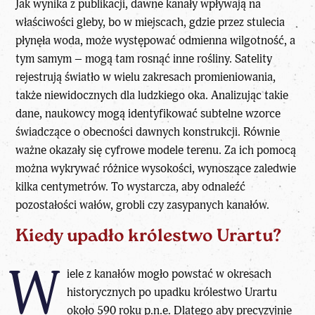
Jak wynika z publikacji, dawne kanały wpływają na
właściwości gleby, bo w miejscach, gdzie przez stulecia
płynęła woda, może występować odmienna wilgotność, a
tym samym – mogą tam rosnąć inne rośliny. Satelity
rejestrują światło w wielu zakresach promieniowania,
także niewidocznych dla ludzkiego oka. Analizując takie
dane, naukowcy mogą identyfikować subtelne wzorce
świadczące o obecności dawnych konstrukcji. Równie
ważne okazały się cyfrowe modele terenu. Za ich pomocą
można wykrywać różnice wysokości, wynoszące zaledwie
kilka centymetrów. To wystarcza, aby odnaleźć
pozostałości wałów, grobli czy zasypanych kanałów.
Kiedy upadło królestwo Urartu?
W
iele z kanałów mogło powstać w okresach
historycznych po upadku królestwo Urartu
około 590 roku p.n.e. Dlatego aby precyzyjnie