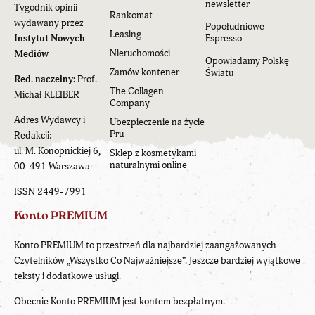
newsletter
Tygodnik opinii
Rankomat
wydawany przez
Popołudniowe
Leasing
Instytut Nowych
Espresso
Nieruchomości
Mediów
Opowiadamy Polskę
Zamów kontener
Światu
Red. naczelny:
Prof.
The Collagen
Michał KLEIBER
Company
Adres Wydawcy i
Ubezpieczenie na życie
Pru
Redakcji:
ul. M. Konopnickiej 6,
Sklep z kosmetykami
naturalnymi online
00-491 Warszawa
ISSN 2449-7991
Konto PREMIUM
Konto PREMIUM to przestrzeń dla najbardziej zaangażowanych
Czytelników „Wszystko Co Najważniejsze”. Jeszcze bardziej wyjątkowe
teksty i dodatkowe usługi.
Obecnie Konto PREMIUM jest kontem bezpłatnym.