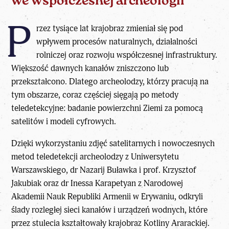
we współczesnej archeologii
P
rzez tysiące lat krajobraz zmieniał się pod
wpływem procesów naturalnych, działalności
rolniczej oraz rozwoju współczesnej infrastruktury.
Większość dawnych kanałów zniszczono lub
przekształcono. Dlatego archeolodzy, którzy pracują na
tym obszarze, coraz częściej sięgają po metody
teledetekcyjne: badanie powierzchni Ziemi za pomocą
satelitów i modeli cyfrowych.
Dzięki wykorzystaniu zdjęć satelitarnych i nowoczesnych
metod teledetekcji archeolodzy z Uniwersytetu
Warszawskiego, dr Nazarij Buławka i prof. Krzysztof
Jakubiak oraz dr Inessa Karapetyan z Narodowej
Akademii Nauk Republiki Armenii w Erywaniu, odkryli
ślady rozległej sieci kanałów i urządzeń wodnych, które
przez stulecia kształtowały krajobraz Kotliny Ararackiej.