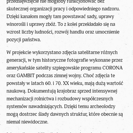
przedsięwzięcie nie mogłoby funkcjonować bez
skutecznej organizacji pracy i odpowiedniego nadzoru.
Dzięki kanałom mogły tam powstawać sady, uprawy
winorośli i uprawy zbóż. To z kolei przekładało się na
wzrost liczby ludności, rozwój handlu oraz umocnienie
pozycji państwa.
W projekcie wykorzystano zdjęcia satelitarne różnych
generacji, w tym historyczne fotografie wykonane przez
amerykańskie satelity szpiegowskie programu CORONA
oraz GAMBIT podczas zimnej wojny. Choć zdjęcia te
powstały w latach 60. i 70. XX wieku, mają dużą wartość
naukową. Dokumentują krajobraz sprzed intensywnej
mechanizacji rolnictwa i rozbudowy współczesnych
systemów nawadniających. Dzięki temu archeolodzy
mogą dostrzec ślady dawnych struktur, które obecnie są
niemal niewidoczne.