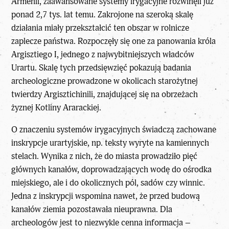
Armenii, zaawansowane systemy irygacyjne rozwinęli już
ponad 2,7 tys. lat temu. Zakrojone na szeroką skalę
działania miały przekształcić ten obszar w rolnicze
zaplecze państwa. Rozpoczęły się one za panowania króla
Argisztiego I,
jednego z najwybitniejszych władców
Urartu
. Skalę tych przedsięwzięć pokazują badania
archeologiczne prowadzone w okolicach starożytnej
twierdzy Argisztichinili, znajdującej się na obrzeżach
żyznej Kotliny Ararackiej.
O znaczeniu systemów irygacyjnych świadczą zachowane
inskrypcje urartyjskie, np. teksty wyryte na kamiennych
stelach. Wynika z nich, że do miasta prowadziło pięć
głównych kanałów, doprowadzających wodę do ośrodka
miejskiego, ale i do okolicznych pól, sadów czy winnic.
Jedna z inskrypcji wspomina nawet, że przed budową
kanałów ziemia pozostawała nieuprawna. Dla
archeologów jest to niezwykle cenna informacja –