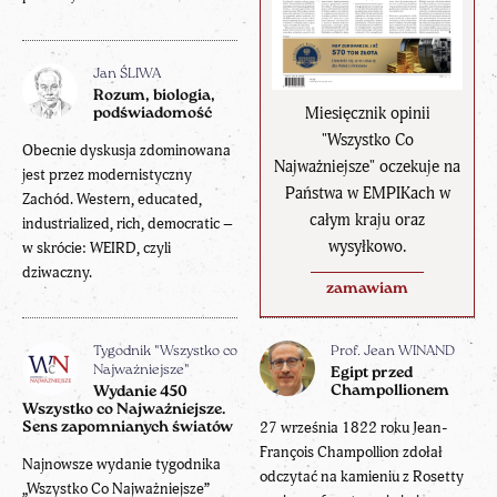
Jan ŚLIWA
Rozum, biologia,
Miesięcznik opinii
podświadomość
"Wszystko Co
Obecnie dyskusja zdominowana
Najważniejsze" oczekuje na
jest przez modernistyczny
Państwa w EMPIKach w
Zachód. Western, educated,
całym kraju oraz
industrialized, rich, democratic –
wysyłkowo.
w skrócie: WEIRD, czyli
dziwaczny.
zamawiam
Tygodnik "Wszystko co
Prof. Jean WINAND
Najważniejsze"
Egipt przed
Champollionem
Wydanie 450
Wszystko co Najważniejsze.
27 września 1822 roku Jean-
Sens zapomnianych światów
François Champollion zdołał
Najnowsze wydanie tygodnika
odczytać na kamieniu z Rosetty
„Wszystko Co Najważniejsze”