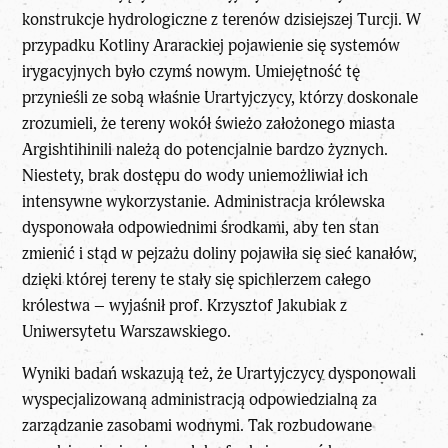
konstrukcje hydrologiczne z terenów dzisiejszej Turcji. W
przypadku Kotliny Ararackiej pojawienie się systemów
irygacyjnych było czymś nowym. Umiejętność tę
przynieśli ze sobą właśnie Urartyjczycy, którzy doskonale
zrozumieli, że tereny wokół świeżo założonego miasta
Argishtihinili należą do potencjalnie bardzo żyznych.
Niestety, brak dostępu do wody uniemożliwiał ich
intensywne wykorzystanie. Administracja królewska
dysponowała odpowiednimi środkami, aby ten stan
zmienić i stąd w pejzażu doliny pojawiła się sieć kanałów,
dzięki której tereny te stały się spichlerzem całego
królestwa – wyjaśnił prof. Krzysztof Jakubiak z
Uniwersytetu Warszawskiego.
Wyniki badań wskazują też, że Urartyjczycy dysponowali
wyspecjalizowaną administracją odpowiedzialną za
zarządzanie zasobami wodnymi. Tak rozbudowane