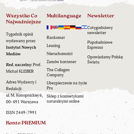
Wszystko Co
Multilanguage
Newsletter
Najważniejsze
Cotygodniowy
newsletter
Tygodnik opinii
Rankomat
wydawany przez
Popołudniowe
Leasing
Instytut Nowych
Espresso
Nieruchomości
Mediów
Opowiadamy Polskę
Zamów kontener
Światu
Red. naczelny:
Prof.
The Collagen
Michał KLEIBER
Company
Adres Wydawcy i
Ubezpieczenie na życie
Pru
Redakcji:
ul. M. Konopnickiej 6,
Sklep z kosmetykami
naturalnymi online
00-491 Warszawa
ISSN 2449-7991
Konto PREMIUM