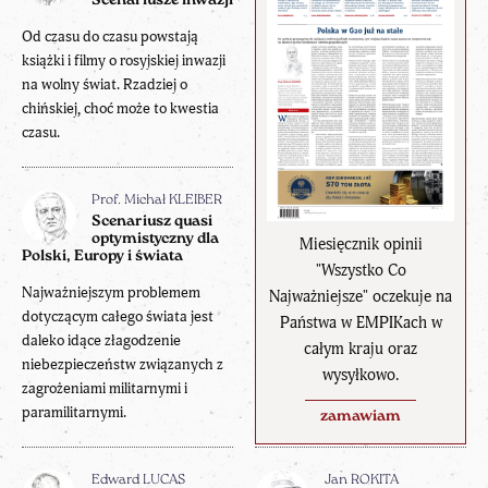
Scenariusze inwazji
Od czasu do czasu powstają
książki i filmy o rosyjskiej inwazji
na wolny świat. Rzadziej o
chińskiej, choć może to kwestia
czasu.
Prof. Michał KLEIBER
Scenariusz quasi
optymistyczny dla
Miesięcznik opinii
Polski, Europy i świata
"Wszystko Co
Najważniejszym problemem
Najważniejsze" oczekuje na
dotyczącym całego świata jest
Państwa w EMPIKach w
daleko idące złagodzenie
całym kraju oraz
niebezpieczeństw związanych z
wysyłkowo.
zagrożeniami militarnymi i
paramilitarnymi.
zamawiam
Edward LUCAS
Jan ROKITA