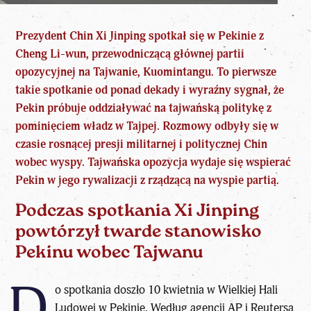
Prezydent Chin Xi Jinping spotkał się w Pekinie z
Cheng Li-wun, przewodniczącą głównej partii
opozycyjnej na
Tajwanie
, Kuomintangu. To pierwsze
takie spotkanie od ponad dekady i wyraźny sygnał, że
Pekin próbuje oddziaływać na tajwańską politykę z
pominięciem władz w Tajpej. Rozmowy odbyły się w
czasie rosnącej presji militarnej i politycznej Chin
wobec wyspy.
Tajwańska opozycja
wydaje się wspierać
Pekin w jego rywalizacji z rządzącą na wyspie partią.
Podczas spotkania Xi Jinping
powtórzył twarde stanowisko
Pekinu wobec Tajwanu
D
o spotkania doszło 10 kwietnia w Wielkiej Hali
Ludowej w Pekinie. Według agencji AP i Reutersa