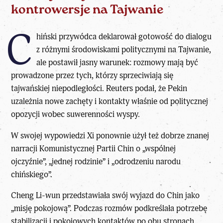
kontrowersje na Tajwanie
C
hiński przywódca deklarował gotowość do dialogu
z różnymi środowiskami politycznymi na Tajwanie,
ale postawił jasny warunek: rozmowy mają być
prowadzone przez tych, którzy sprzeciwiają się
tajwańskiej niepodległości. Reuters podał, że Pekin
uzależnia nowe zachęty i kontakty właśnie od politycznej
opozycji wobec suwerenności wyspy.
W swojej wypowiedzi Xi ponownie użył też dobrze znanej
narracji Komunistycznej Partii Chin o „wspólnej
ojczyźnie”, „jednej rodzinie” i „odrodzeniu narodu
chińskiego”.
Cheng Li-wun przedstawiała swój wyjazd do Chin jako
„misję pokojową”. Podczas rozmów podkreślała potrzebę
stabilizacji i pokojowych kontaktów po obu stronach