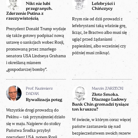
Nikt nie lubi
Lefebryści i
przegranych.
Chińczycy
Zderzenie Putina z
rzeczywistością
Rzym nie od dziś prowadzi z
lefebrystami taką właśnie grę,
Prezydent Donald Trump wydaje
licząc, że Bractwo albo musi się
się także gotowy podpisać nową
ugiąć przed żądaniami
ustawę o sankcjach wobec Rosji,
papieskimi, albo wcześniej czy
promowaną przez zmarłego
później musi zniknąć.
senatora USA Lindseya Grahama
i określaną mianem
„gospodarczej bomby”.
Prof. Kazimierz
Marcin ZARZECKI
DADAK
Złoto Smoka.
Dlaczego Ludowy
Rywalizacja potęg
Bank Chin gromadzi tysiące
ton kruszcu?
Wszystkie drogi prowadzą do
Pekinu – tak przynajmniej działo
W świecie, w którym coraz więcej
się w maju. Najpierw do stolicy
państw zastanawia się nad
Państwa Środka przybył
bezpieczeństwem swoich rezerw
prezydent USA, potem Rosji.