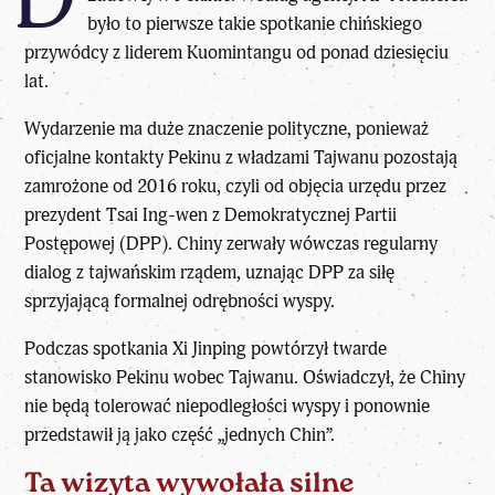
było to pierwsze takie spotkanie chińskiego
przywódcy z liderem Kuomintangu od ponad dziesięciu
lat.
Wydarzenie ma duże znaczenie polityczne, ponieważ
oficjalne kontakty Pekinu z władzami Tajwanu pozostają
zamrożone od 2016 roku, czyli od objęcia urzędu przez
prezydent Tsai Ing-wen z Demokratycznej Partii
Postępowej (DPP). Chiny zerwały wówczas regularny
dialog z tajwańskim rządem, uznając DPP za siłę
sprzyjającą formalnej odrębności wyspy.
Podczas spotkania Xi Jinping powtórzył twarde
stanowisko Pekinu wobec Tajwanu. Oświadczył, że Chiny
nie będą tolerować niepodległości wyspy i ponownie
przedstawił ją jako część „jednych Chin”.
Ta wizyta wywołała silne