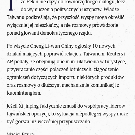
T
że Pekin nie dąży do równorzędnego dialogu, lecz
do wymuszenia politycznych ustępstw. Władze
Tajwanu podkreślają, że przyszłość wyspy mogą określić
wyłącznie jej mieszkańcy, a nie rozmowy prowadzone
ponad głowami demokratycznego rządu.
Po wizycie Cheng Li-wun Chiny ogłosiły 10 nowych
działań mających poprawić relacje z Tajwanem. Reuters i
AP podały, że obejmują one m.in. ułatwienia w turystyce,
przywracanie części połączeń lotniczych, złagodzenie
ograniczeń dotyczących importu niektórych produktów
oraz rozmowy o dłuższym mechanizmie komunikacji z
Kuomintangiem.
Jeżeli Xi Jinping faktycznie zmusił do współpracy liderów
tajwańskiej opozycji, to sytuacja niepodległej wyspy może
być gorsza niż wcześniej przypuszczano.
Maciej Bzura