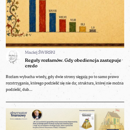
Maciej ŚWIRSKI
Reguły rozłamów. Gdy obediencja zastępuje
credo
Rozłam wybucha wtedy, gdy dwie strony sięgają po to samo prawo
rozstrzygania, którego podzielić się nie da; struktura, której nie można
podzielić, dub...