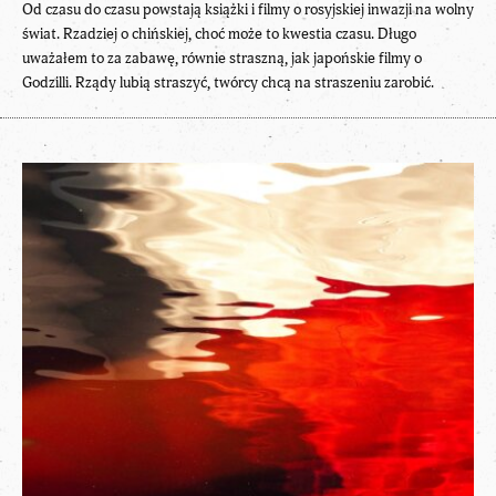
Od czasu do czasu powstają książki i filmy o rosyjskiej inwazji na wolny
świat. Rzadziej o chińskiej, choć może to kwestia czasu. Długo
uważałem to za zabawę, równie straszną, jak japońskie filmy o
Godzilli. Rządy lubią straszyć, twórcy chcą na straszeniu zarobić.