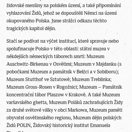
židovské menšiny na polském území, a také připomínání
vyhlazování Židů, jehož se dopouštěli Němci na území
okupovaného Polska. Jsme strážci odkazu těchto
tragických kapitol dějin.
Stačí se podívat na výčet institucí, které spravuje nebo
spolufinacuje Polsko v této oblasti: státní muzea v
někdejších německých táborech smrti: Muzeum
Auschwitz-Birkenau v Osvětimi; Muzeum v Majdanku (s
pobočkami Muzeum a památník v Bełżci a v Sobiboru);
Muzeum Stutthof ve Sztutowě; Muzeum Treblinka;
Muzeum Gross-Rosen v Rogoźnici; Muzeum – Památník
koncentrační tábor Plaszow v Krakově. A také Muzeum
varšavského ghetta, Muzeum Poláků zachraňujících Židy
za druhé světové války v obci Markowa, Muzeum paměti
obyvatel osvětimského regionu, Muzeum dějin polských
Židů POLIN, Židovský historický institut Emanuela