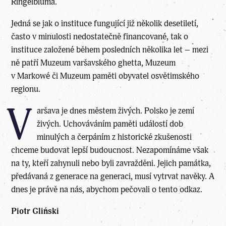
Ringelbluma.
Jedná se jak o instituce fungující již několik desetiletí,
často v minulosti nedostatečně financované, tak o
instituce založené během posledních několika let – mezi
ně patří Muzeum varšavského ghetta, Muzeum
v Markowé či Muzeum paměti obyvatel osvětimského
regionu.
V
aršava je dnes městem živých. Polsko je zemí
živých. Uchováváním paměti událostí dob
minulých a čerpáním z historické zkušenosti
chceme budovat lepší budoucnost. Nezapomínáme však
na ty, kteří zahynuli nebo byli zavražděni. Jejich památka,
předávaná z generace na generaci, musí vytrvat navěky. A
dnes je právě na nás, abychom pečovali o tento odkaz.
Piotr Gliński