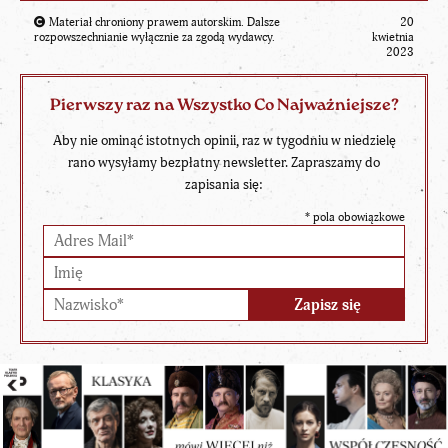
Materiał chroniony prawem autorskim. Dalsze
20
rozpowszechnianie wyłącznie za zgodą wydawcy.
kwietnia
2023
Pierwszy raz na Wszystko Co Najważniejsze?
Aby nie ominąć istotnych opinii, raz w tygodniu w niedzielę
rano wysyłamy bezpłatny newsletter. Zapraszamy do
zapisania się:
*
pola obowiązkowe