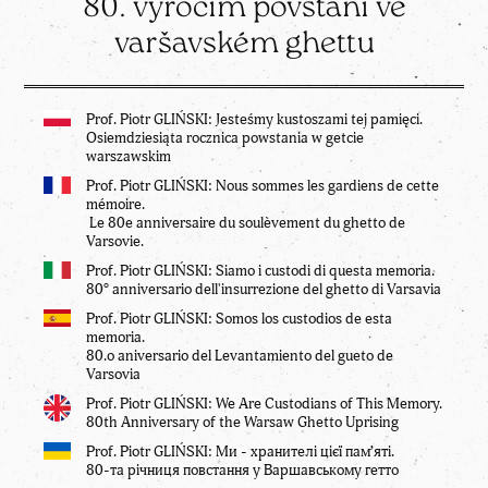
80. výročím povstání ve
varšavském ghettu
Prof. Piotr GLIŃSKI: Jesteśmy kustoszami tej pamięci.
Osiemdziesiąta rocznica powstania w getcie
warszawskim
Prof. Piotr GLIŃSKI: Nous sommes les gardiens de cette
mémoire.
Le 80e anniversaire du soulèvement du ghetto de
Varsovie.
Prof. Piotr GLIŃSKI: Siamo i custodi di questa memoria.
80° anniversario dell'insurrezione del ghetto di Varsavia
Prof. Piotr GLIŃSKI: Somos los custodios de esta
memoria.
80.o aniversario del Levantamiento del gueto de
Varsovia
Prof. Piotr GLIŃSKI: We Are Custodians of This Memory.
80th Anniversary of the Warsaw Ghetto Uprising
Prof. Piotr GLIŃSKI: Ми - хранителі цієї пам’яті.
80-та річниця повстання у Варшавському гетто