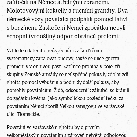
zaútočili na Němce střelnými zbraněmi,
Molotovovými koktejly a ručními granáty. Dva
německé vozy povstalci podpálili pomocí lahví
s benzínem. Zaskočení Němci zpočátku nebyli
schopni tvrdošíjný odpor obránců prolomit.
Vzhledem k těmto neúspěchům začali Němci
systematicky zapalovat budovy, takže se ulice ghetta
proměnily v ohnivou past. Zatímco probíhaly boje, tři
skupiny Zemské armády se neúspěšně pokusily zdolat zdi
ghetta pomocí výbušnin a podnikly další pokusy, aby
pomohly povstalcům. Židé, odsouzení k záhubě, se bránili
do začátku května. Jako symbolickou poslední tečku za
povstáním Němci zbořili Velkou synagogu ve varšavské
ulici Tłomackie.
Povstání ve varšavském ghettu bylo prvním
velkoměstským povstáním a zároveň největší odbojovou