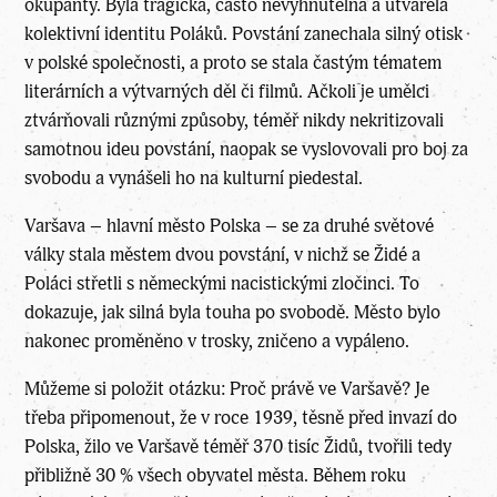
okupanty. Byla tragická, často nevyhnutelná a utvářela
kolektivní identitu Poláků. Povstání zanechala silný otisk
v polské společnosti, a proto se stala častým tématem
literárních a výtvarných děl či filmů. Ačkoli je umělci
ztvárňovali různými způsoby, téměř nikdy nekritizovali
samotnou ideu povstání, naopak se vyslovovali pro boj za
svobodu a vynášeli ho na kulturní piedestal.
Varšava – hlavní město Polska – se za druhé světové
války stala městem dvou povstání, v nichž se Židé a
Poláci střetli s německými nacistickými zločinci. To
dokazuje, jak silná byla touha po svobodě. Město bylo
nakonec proměněno v trosky, zničeno a vypáleno.
Můžeme si položit otázku: Proč právě ve Varšavě? Je
třeba připomenout, že v roce 1939, těsně před invazí do
Polska, žilo ve Varšavě téměř 370 tisíc Židů, tvořili tedy
přibližně 30 % všech obyvatel města. Během roku