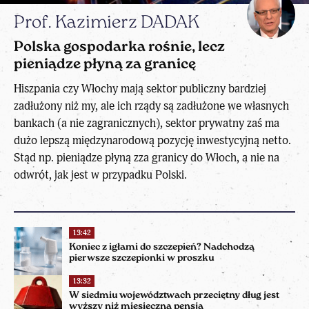
Prof. Kazimierz DADAK
Polska gospodarka rośnie, lecz
pieniądze płyną za granicę
Hiszpania czy Włochy mają sektor publiczny bardziej
zadłużony niż my, ale ich rządy są zadłużone we własnych
bankach (a nie zagranicznych), sektor prywatny zaś ma
dużo lepszą międzynarodową pozycję inwestycyjną netto.
Stąd np. pieniądze płyną zza granicy do Włoch, a nie na
odwrót, jak jest w przypadku Polski.
13:42
Koniec z igłami do szczepień? Nadchodzą
pierwsze szczepionki w proszku
13:32
W siedmiu województwach przeciętny dług jest
wyższy niż miesięczna pensja