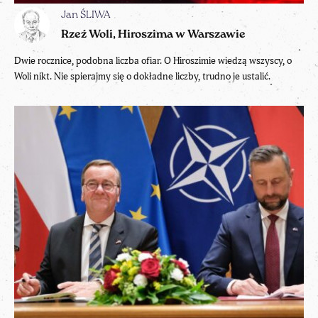
Jan ŚLIWA
Rzeź Woli, Hiroszima w Warszawie
Dwie rocznice, podobna liczba ofiar. O Hiroszimie wiedzą wszyscy, o
Woli nikt. Nie spierajmy się o dokładne liczby, trudno je ustalić.