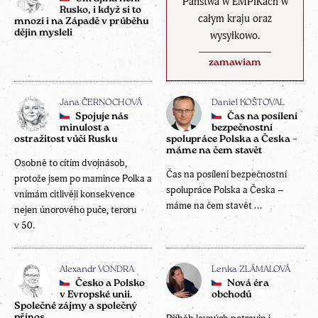
Państwa w EMPIKach w
Rusko, i když si to
całym kraju oraz
mnozí i na Západě v průběhu
dějin mysleli
wysyłkowo.
zamawiam
Jana ČERNOCHOVÁ
Daniel KOŠTOVAL
Spojuje nás
Čas na posílení
minulost a
bezpečnostní
ostražitost vůči Rusku
spolupráce Polska a Česka –
máme na čem stavět
Osobně to cítím dvojnásob,
Čas na posílení bezpečnostní
protože jsem po mamince Polka a
spolupráce Polska a Česka –
vnímám citlivěji konsekvence
máme na čem stavět ...
nejen únorového puče, teroru
v 50.
Alexandr VONDRA
Lenka ZLÁMALOVÁ
Česko a Polsko
Nová éra
v Evropské unii.
obchodů
Společné zájmy a společný
přínos