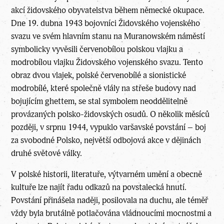
akcí židovského obyvatelstva během německé okupace.
Dne 19. dubna 1943 bojovníci Židovského vojenského
svazu ve svém hlavním stanu na Muranowském náměstí
symbolicky vyvěsili červenobílou polskou vlajku a
modrobílou vlajku Židovského vojenského svazu. Tento
obraz dvou vlajek, polské červenobílé a sionistické
modrobílé, které společně vlály na střeše budovy nad
bojujícím ghettem, se stal symbolem neoddělitelně
provázaných polsko-židovských osudů. O několik měsíců
později, v srpnu 1944, vypuklo varšavské povstání – boj
za svobodné Polsko, největší odbojová akce v dějinách
druhé světové války.
V polské historii, literatuře, výtvarném umění a obecně
kultuře lze najít řadu odkazů na povstalecká hnutí.
Povstání přinášela naději, posilovala na duchu, ale téměř
vždy byla brutálně potlačována vládnoucími mocnostmi a