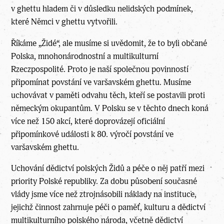
v ghettu hladem či v důsledku nelidských podmínek,
které Němci v ghettu vytvořili.
Říkáme „Židé“, ale musíme si uvědomit, že to byli občané
Polska, mnohonárodnostní a multikulturní
Rzeczpospolité. Proto je naší společnou povinností
připomínat povstání ve varšavském ghettu. Musíme
uchovávat v paměti odvahu těch, kteří se postavili proti
německým okupantům. V Polsku se v těchto dnech koná
více než 150 akcí, které doprovázejí oficiální
připomínkové události k 80. výročí povstání ve
varšavském ghettu.
Uchování dědictví polských Židů a péče o něj patří mezi
priority Polské republiky. Za dobu působení současné
vlády jsme více než ztrojnásobili náklady na instituce,
jejichž činnost zahrnuje péči o paměť, kulturu a dědictví
multikulturního polského národa, včetně dědictví