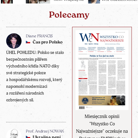
Polecamy
Diane FRANCIS
Čas pro Polsko
ÚHEL POHLEDU: Polsko se stalo
bezpečnostním pilířem
východního křídla NATO díky
své strategické poloze
a hospodářskému rozvoji, který
napomohl modernizaci
a rozšíření národních
ozbrojených sil.
Miesięcznik opinii
"Wszystko Co
Najważniejsze" oczekuje na
Prof. Andrzej NOWAK
Ukrajina není