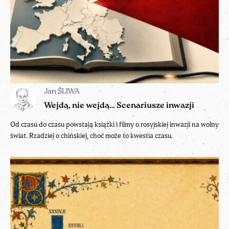
Jan ŚLIWA
Wejdą, nie wejdą… Scenariusze inwazji
Od czasu do czasu powstają książki i filmy o rosyjskiej inwazji na wolny
świat. Rzadziej o chińskiej, choć może to kwestia czasu.