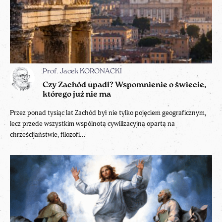
Prof. Jacek KORONACKI
Czy Zachód upadł? Wspomnienie o świecie,
którego już nie ma
Przez ponad tysiąc lat Zachód był nie tylko pojęciem geograficznym,
lecz przede wszystkim wspólnotą cywilizacyjną opartą na
chrześcijaństwie, filozofi...