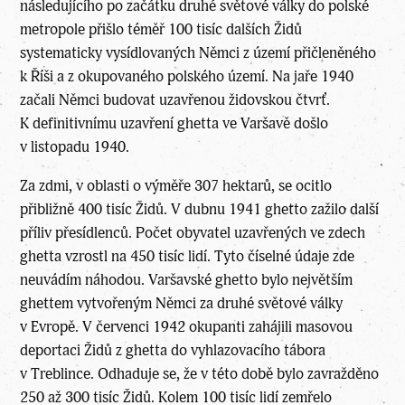
následujícího po začátku druhé světové války do polské
metropole přišlo téměř 100 tisíc dalších Židů
systematicky vysídlovaných Němci z území přičleněného
k Říši a z okupovaného polského území. Na jaře 1940
začali Němci budovat uzavřenou židovskou čtvrť.
K definitivnímu uzavření ghetta ve Varšavě došlo
v listopadu 1940.
Za zdmi, v oblasti o výměře 307 hektarů, se ocitlo
přibližně 400 tisíc Židů. V dubnu 1941 ghetto zažilo další
příliv přesídlenců. Počet obyvatel uzavřených ve zdech
ghetta vzrostl na 450 tisíc lidí. Tyto číselné údaje zde
neuvádím náhodou. Varšavské ghetto bylo největším
ghettem vytvořeným Němci za druhé světové války
v Evropě. V červenci 1942 okupanti zahájili masovou
deportaci Židů z ghetta do vyhlazovacího tábora
v Treblince. Odhaduje se, že v této době bylo zavražděno
250 až 300 tisíc Židů. Kolem 100 tisíc lidí zemřelo