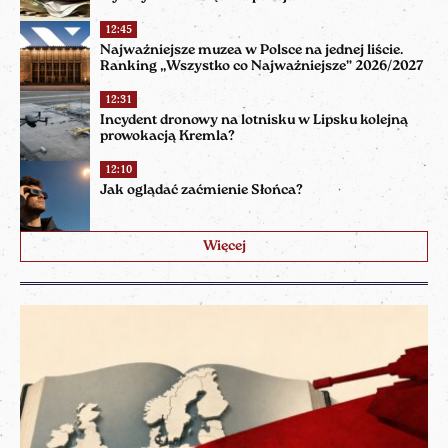
12:45
Najważniejsze muzea w Polsce na jednej liście.
Ranking „Wszystko co Najważniejsze” 2026/2027
12:31
Incydent dronowy na lotnisku w Lipsku kolejną
prowokacją Kremla?
12:10
Jak oglądać zaćmienie Słońca?
Więcej