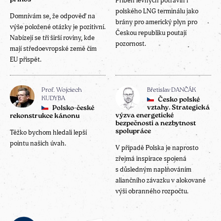
Příběh levných potravin i
polského LNG terminálu jako
Domnívám se, že odpověď na
brány pro americký plyn pro
výše položené otázky je pozitivní.
Českou republiku poutají
Nabízejí se tři širší roviny, kde
pozornost.
mají středoevropské země čím
EU přispět.
Prof. Wojciech
Břetislav DANČÁK
KUDYBA
Česko polské
vztahy. Strategická
Polsko-české
výzva energetické
rekonstrukce kánonu
bezpečnosti a nezbytnost
spolupráce
Těžko bychom hledali lepší
pointu našich úvah.
V případě Polska je naprosto
zřejmá inspirace spojená
s důsledným naplňováním
aliančního závazku v alokované
výši obranného rozpočtu.