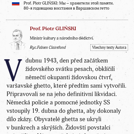
Prof. Piotr GLIŃSKI: Мы – хранители этой памяти.
80-я годовщина восстания в Варшавском гетто
Prof. Piotr GLIŃSKI
Ministr kultury a národního dědictví.
Ryc.Fabien Clairefond
Všechny texty Autora
V
dubnu 1943, den před začátkem
židovského svátku pesach, obklíčili
němečtí okupanti židovskou čtvrť,
varšavské ghetto, které předtím sami vytvořili.
Připravovali se na jeho definitivní likvidaci.
Německá policie a pomocné jednotky SS
vstoupily 19. dubna do ghetta, aby dokonaly
dílo zkázy. Obyvatelé ghetta se ukryli
v bunkrech a skrýších. Židovští povstalci