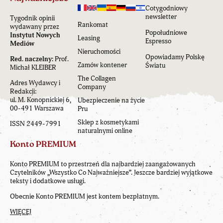
Cotygodniowy
newsletter
Tygodnik opinii
Rankomat
wydawany przez
Popołudniowe
Instytut Nowych
Leasing
Espresso
Mediów
Nieruchomości
Opowiadamy Polskę
Red. naczelny:
Prof.
Zamów kontener
Światu
Michał KLEIBER
The Collagen
Adres Wydawcy i
Company
Redakcji:
ul. M. Konopnickiej 6,
Ubezpieczenie na życie
00-491 Warszawa
Pru
Sklep z kosmetykami
ISSN 2449-7991
naturalnymi online
Konto PREMIUM
Konto PREMIUM to przestrzeń dla najbardziej zaangażowanych
Czytelników „Wszystko Co Najważniejsze”. Jeszcze bardziej wyjątkowe
teksty i dodatkowe usługi.
Obecnie Konto PREMIUM jest kontem bezpłatnym.
WIĘCEJ