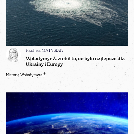
Paulina MATYSIAK
Wołodymyr Ż. zrobił to, co było najlepsze dla
Ukrainy i Europy
Historią Wołodymyra Ż.