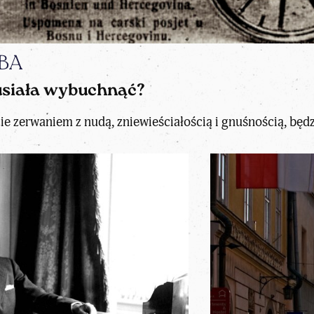
LBA
usiała wybuchnąć?
e zerwaniem z nudą, zniewieściałością i gnuśnością, będzie