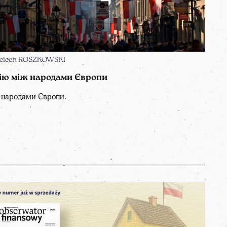
jciech ROSZKOWSKI
ію між народами Європи
 народами Європи.