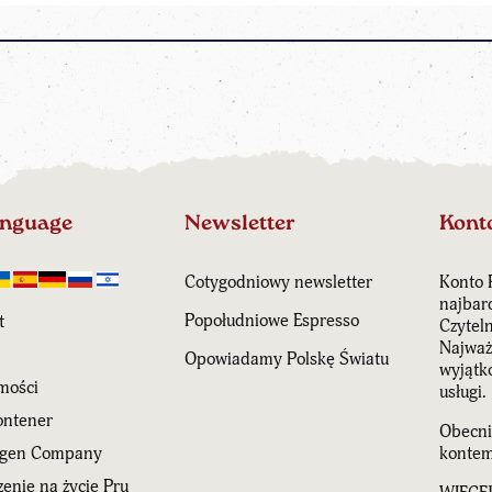
anguage
Newsletter
Kont
Cotygodniowy newsletter
Konto 
najbar
Popołudniowe Espresso
t
Czytel
Najważn
Opowiadamy Polskę Światu
wyjątk
mości
usługi.
ntener
Obecni
agen Company
kontem
enie na życie Pru