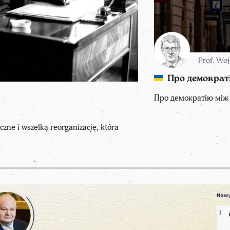
Prof. Wo
Про демократ
Про демократію між
czne i wszelką reorganizację, która