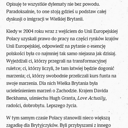
Opisuję te wszystkie dylematy nie bez powodu.
Paradoksalnie, to one stoją gdzieś u podstaw całej
dyskusji o imigracji w Wielkiej Brytanii.
Kiedy w 2004 roku wraz z wejściem do Unii Europejskiej
Polacy uzyskali prawo do pracy na części rynków krajów
Unii Europejskiej, odpowiedź na pytanie o esencję
polskości była co najmniej tak samo niejasna jak dzisiaj.
Wyjeżdżali ci, którzy przegrali na transformacyjnej
ruletce; ci, którzy liczyli, że tam łatwiej będzie dogonić
marzenia; ci, którzy swobodnie przeliczali kurs funta na
swoje marzenia. Dla nich Wielka Brytania była
ucieleśnieniem marzeń o Zachodzie. Krajem Davida
Beckhama, uśmiechu Hugh Granta,
Love Actually
,
radości, dobrobytu. Lepszego życia.
W tym samym czasie Polacy stanowili nieco większą
zagadkę dla Brytyjczyków. Byli przybyszami z innego