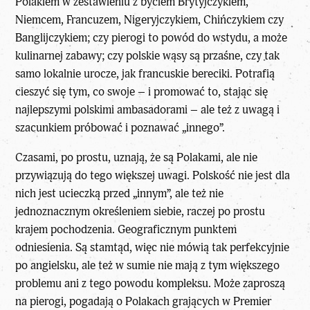
Polakiem w zestawieniu z byciem Brytyjczykiem,
Niemcem, Francuzem, Nigeryjczykiem, Chińczykiem czy
Banglijczykiem; czy pierogi to powód do wstydu, a może
kulinarnej zabawy; czy polskie wąsy są przaśne, czy tak
samo lokalnie urocze, jak francuskie bereciki. Potrafią
cieszyć się tym, co swoje – i promować to, stając się
najlepszymi polskimi ambasadorami – ale też z uwagą i
szacunkiem próbować i poznawać „innego”.
Czasami, po prostu, uznają, że są Polakami, ale nie
przywiązują do tego większej uwagi. Polskość nie jest dla
nich jest ucieczką przed „innym”, ale też nie
jednoznacznym określeniem siebie, raczej po prostu
krajem pochodzenia. Geograficznym punktem
odniesienia. Są stamtąd, więc nie mówią tak perfekcyjnie
po angielsku, ale też w sumie nie mają z tym większego
problemu ani z tego powodu kompleksu. Może zaproszą
na pierogi, pogadają o Polakach grających w Premier