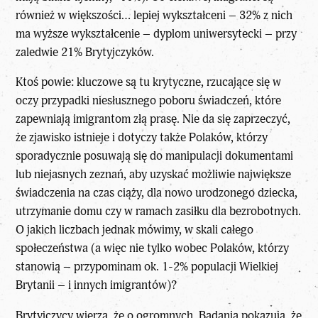
również w większości… lepiej wykształceni – 32% z nich
ma wyższe wykształcenie – dyplom uniwersytecki – przy
zaledwie 21% Brytyjczyków.
Ktoś powie: kluczowe są tu krytyczne, rzucające się w
oczy przypadki niesłusznego poboru świadczeń, które
zapewniają imigrantom złą prasę. Nie da się zaprzeczyć,
że zjawisko istnieje i dotyczy także Polaków, którzy
sporadycznie posuwają się do manipulacji dokumentami
lub niejasnych zeznań, aby uzyskać możliwie największe
świadczenia na czas ciąży, dla nowo urodzonego dziecka,
utrzymanie domu czy w ramach zasiłku dla bezrobotnych.
O jakich liczbach jednak mówimy, w skali całego
społeczeństwa (a więc nie tylko wobec Polaków, którzy
stanowią – przypominam ok. 1-2% populacji Wielkiej
Brytanii – i innych imigrantów)?
Brytyjczycy wierzą, że o ogromnych. Badania pokazują, że