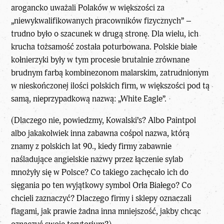
arogancko uważali Polaków w większości za
„niewykwalifikowanych pracowników fizycznych” –
trudno było o szacunek w drugą stronę. Dla wielu, ich
krucha tożsamość została poturbowana. Polskie białe
kołnierzyki były w tym procesie brutalnie zrównane
brudnym farbą kombinezonom malarskim, zatrudnionym
w nieskończonej ilości polskich firm, w większości pod tą
samą, nieprzypadkową nazwą: „White Eagle”.
(Dlaczego nie, powiedzmy, Kowalski’s? Albo Paintpol
albo jakakolwiek inna zabawna cośpol nazwa, którą
znamy z polskich lat 90., kiedy firmy zabawnie
naśladujące angielskie nazwy przez łączenie sylab
mnożyły się w Polsce? Co takiego zachęcało ich do
sięgania po ten wyjątkowy symbol Orła Białego? Co
chcieli zaznaczyć? Dlaczego firmy i sklepy oznaczali
flagami, jak prawie żadna inna mniejszość, jakby chcąc