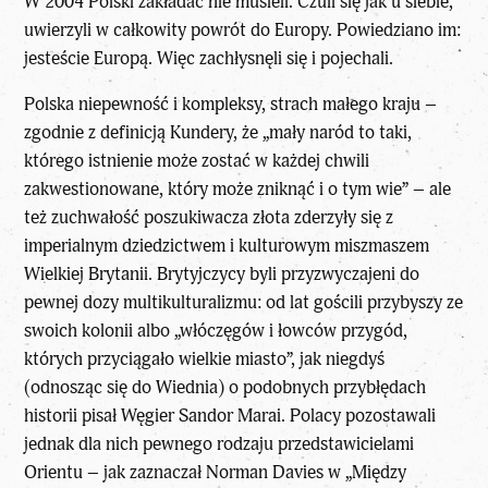
W 2004 Polski zakładać nie musieli. Czuli się jak u siebie,
uwierzyli w całkowity powrót do Europy. Powiedziano im:
jesteście Europą. Więc zachłysnęli się i pojechali.
Polska niepewność i kompleksy, strach małego kraju –
zgodnie z definicją Kundery, że „mały naród to taki,
którego istnienie może zostać w każdej chwili
zakwestionowane, który może zniknąć i o tym wie” – ale
też zuchwałość poszukiwacza złota zderzyły się z
imperialnym dziedzictwem i kulturowym miszmaszem
Wielkiej Brytanii. Brytyjczycy byli przyzwyczajeni do
pewnej dozy multikulturalizmu: od lat gościli przybyszy ze
swoich kolonii albo „włóczęgów i łowców przygód,
których przyciągało wielkie miasto”, jak niegdyś
(odnosząc się do Wiednia) o podobnych przybłędach
historii pisał Węgier Sandor Marai. Polacy pozostawali
jednak dla nich pewnego rodzaju przedstawicielami
Orientu – jak zaznaczał Norman Davies w „Między