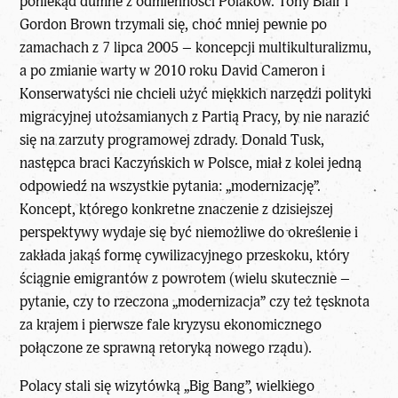
poniekąd dumne z odmienności Polaków. Tony Blair i
Gordon Brown trzymali się, choć mniej pewnie po
zamachach z 7 lipca 2005 – koncepcji multikulturalizmu,
a po zmianie warty w 2010 roku David Cameron i
Konserwatyści nie chcieli użyć miękkich narzędzi polityki
migracyjnej utożsamianych z Partią Pracy, by nie narazić
się na zarzuty programowej zdrady. Donald Tusk,
następca braci Kaczyńskich w Polsce, miał z kolei jedną
odpowiedź na wszystkie pytania: „modernizację”.
Koncept, którego konkretne znaczenie z dzisiejszej
perspektywy wydaje się być niemożliwe do określenie i
zakłada jakąś formę cywilizacyjnego przeskoku, który
ściągnie emigrantów z powrotem (wielu skutecznie –
pytanie, czy to rzeczona „modernizacja” czy też tęsknota
za krajem i pierwsze fale kryzysu ekonomicznego
połączone ze sprawną retoryką nowego rządu).
Polacy stali się wizytówką „Big Bang”, wielkiego