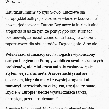
Warszawie.
„Multikulturalizm” to było Słowo. Kluczowe dla
europejskiej polityki, kluczowe w wierze w budowanie
nowej, zjednoczonej Europy. Być może ta intelektualna
arogancja stała za tym, że politycy po obu stronach
postanowili, że niepotrzebne są kurtuazyjne wieczorki
zapoznawcze dla obu narodów. Dogadają się. Albo nie.
Polski rząd, słaniający się na nogach i wykończony
samym biegiem do Europy w obliczu swoich krajowych
problemów, nie miał czasu ani siły zastanowić się
stylem wejścia na metę. A może zachłysnął się
sukcesem, biegł do mety i z czystej arogancji nie
zauważył przeszkody za zakrętem, uznając, że samo
„bycie w Europie” będzie wystarczającą tarczą
chroniącą przed problemami?
A można było inaczej. Można było zbudować polskie