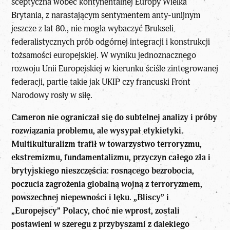
sceptyczna wobec kontynentalnej Europy Wielka
Brytania, z narastającym sentymentem anty-unijnym
jeszcze z lat 80., nie mogła wybaczyć Brukseli
federalistycznych prób odgórnej integracji i konstrukcji
tożsamości europejskiej. W wyniku jednoznacznego
rozwoju Unii Europejskiej w kierunku ściśle zintegrowanej
federacji, partie takie jak UKIP czy francuski Front
Narodowy rosły w siłę.
Cameron nie ograniczał się do subtelnej analizy i próby
rozwiązania problemu, ale wysypał etykietyki.
Multikulturalizm trafił w towarzystwo terroryzmu,
ekstremizmu, fundamentalizmu, przyczyn całego zła i
brytyjskiego nieszczęścia: rosnącego bezrobocia,
poczucia zagrożenia globalną wojną z terroryzmem,
powszechnej niepewności i lęku. „Bliscy” i
„Europejscy” Polacy, choć nie wprost, zostali
postawieni w szeregu z przybyszami z dalekiego