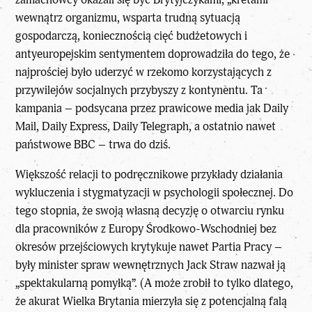
wewnątrz organizmu, wsparta trudną sytuacją
gospodarczą, koniecznością cięć budżetowych i
antyeuropejskim sentymentem doprowadziła do tego, że
najprościej było uderzyć w rzekomo korzystających z
przywilejów socjalnych przybyszy z kontynentu. Ta
kampania – podsycana przez prawicowe media jak Daily
Mail, Daily Express, Daily Telegraph, a ostatnio nawet
państwowe BBC – trwa do dziś.
Większość relacji to podręcznikowe przykłady działania
wykluczenia i stygmatyzacji w psychologii społecznej. Do
tego stopnia, że swoją własną decyzję o otwarciu rynku
dla pracowników z Europy Środkowo-Wschodniej bez
okresów przejściowych krytykuje nawet Partia Pracy –
były minister spraw wewnętrznych Jack Straw nazwał ją
„spektakularną pomyłką”. (A może zrobił to tylko dlatego,
że akurat Wielka Brytania mierzyła się z potencjalną falą