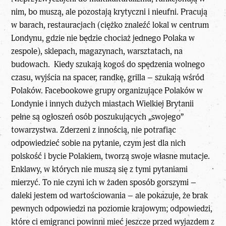
nim, bo muszą, ale pozostają krytyczni i nieufni. Pracują
w barach, restauracjach (ciężko znaleźć lokal w centrum
Londynu, gdzie nie będzie chociaż jednego Polaka w
zespole), sklepach, magazynach, warsztatach, na
budowach. Kiedy szukają kogoś do spędzenia wolnego
czasu, wyjścia na spacer, randkę, grilla – szukają wśród
Polaków. Facebookowe grupy organizujące Polaków w
Londynie i innych dużych miastach Wielkiej Brytanii
pełne są ogłoszeń osób poszukujących „swojego”
towarzystwa. Zderzeni z innością, nie potrafiąc
odpowiedzieć sobie na pytanie, czym jest dla nich
polskość i bycie Polakiem, tworzą swoje własne mutacje.
Enklawy, w których nie muszą się z tymi pytaniami
mierzyć. To nie czyni ich w żaden sposób gorszymi –
daleki jestem od wartościowania – ale pokazuje, że brak
pewnych odpowiedzi na poziomie krajowym; odpowiedzi,
które ci emigranci powinni mieć jeszcze przed wyjazdem z