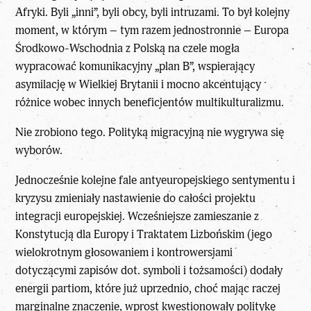
Afryki. Byli „inni”, byli obcy, byli intruzami. To był kolejny
moment, w którym – tym razem jednostronnie – Europa
Środkowo-Wschodnia z Polską na czele mogła
wypracować komunikacyjny „plan B”, wspierający
asymilację w Wielkiej Brytanii i mocno akcentujący
różnice wobec innych beneficjentów multikulturalizmu.
Nie zrobiono tego. Polityką migracyjną nie wygrywa się
wyborów.
Jednocześnie kolejne fale antyeuropejskiego sentymentu i
kryzysu zmieniały nastawienie do całości projektu
integracji europejskiej. Wcześniejsze zamieszanie z
Konstytucją dla Europy i Traktatem Lizbońskim (jego
wielokrotnym głosowaniem i kontrowersjami
dotyczącymi zapisów dot. symboli i tożsamości) dodały
energii partiom, które już uprzednio, choć mając raczej
marginalne znaczenie, wprost kwestionowały politykę