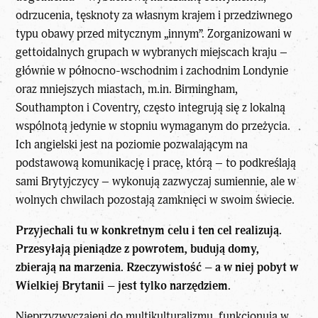
odrzucenia, tęsknoty za własnym krajem i przedziwnego
typu obawy przed mitycznym „innym”. Zorganizowani w
gettoidalnych grupach w wybranych miejscach kraju –
głównie w północno-wschodnim i zachodnim Londynie
oraz mniejszych miastach, m.in. Birmingham,
Southampton i Coventry, często integrują się z lokalną
wspólnotą jedynie w stopniu wymaganym do przeżycia.
Ich angielski jest na poziomie pozwalającym na
podstawową komunikację i pracę, którą – to podkreślają
sami Brytyjczycy – wykonują zazwyczaj sumiennie, ale w
wolnych chwilach pozostają zamknięci w swoim świecie.
Przyjechali tu w konkretnym celu i ten cel realizują.
Przesyłają pieniądze z powrotem, budują domy,
zbierają na marzenia. Rzeczywistość – a w niej pobyt w
Wielkiej Brytanii – jest tylko narzędziem.
Nieprzyzwyczajeni do multikulturalizmu, funkcjonują w