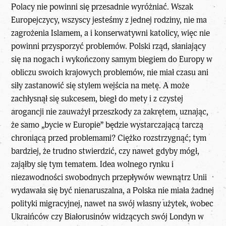
Polacy nie powinni się przesadnie wyróżniać. Wszak
Europejczycy, wszyscy jesteśmy z jednej rodziny, nie ma
zagrożenia Islamem, a i konserwatywni katolicy, więc nie
powinni przysporzyć problemów. Polski rząd, słaniający
się na nogach i wykończony samym biegiem do Europy w
obliczu swoich krajowych problemów, nie miał czasu ani
siły zastanowić się stylem wejścia na metę. A może
zachłysnął się sukcesem, biegł do mety i z czystej
arogancji nie zauważył przeszkody za zakrętem, uznając,
że samo „bycie w Europie” będzie wystarczającą tarczą
chroniącą przed problemami? Ciężko rozstrzygnąć; tym
bardziej, że trudno stwierdzić, czy nawet gdyby mógł,
zająłby się tym tematem. Idea wolnego rynku i
niezawodności swobodnych przepływów wewnątrz Unii
wydawała się być nienaruszalna, a Polska nie miała żadnej
polityki migracyjnej, nawet na swój własny użytek, wobec
Ukraińców czy Białorusinów widzących swój Londyn w