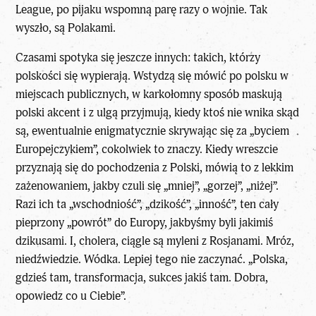
League, po pijaku wspomną parę razy o wojnie. Tak
wyszło, są Polakami.
Czasami spotyka się jeszcze innych: takich, którzy
polskości się wypierają. Wstydzą się mówić po polsku w
miejscach publicznych, w karkołomny sposób maskują
polski akcent i z ulgą przyjmują, kiedy ktoś nie wnika skąd
są, ewentualnie enigmatycznie skrywając się za „byciem
Europejczykiem”, cokolwiek to znaczy. Kiedy wreszcie
przyznają się do pochodzenia z Polski, mówią to z lekkim
zażenowaniem, jakby czuli się „mniej”, „gorzej”, „niżej”.
Razi ich ta „wschodniość”, „dzikość”, „inność”, ten cały
pieprzony „powrót” do Europy, jakbyśmy byli jakimiś
dzikusami. I, cholera, ciągle są myleni z Rosjanami. Mróz,
niedźwiedzie. Wódka. Lepiej tego nie zaczynać. „Polska,
gdzieś tam, transformacja, sukces jakiś tam. Dobra,
opowiedz co u Ciebie”.