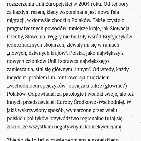
rozszerzenia Unii Europejskiej w 2004 roku. Od tej pory
za każdym razem, kiedy wspominana jest nowa fala
migracji, w domyśle chodzi o Polaków. Także czysto z
pragmatycznych powodów: mniejsze kraje, jak Słowacja,
Czechy, Słowenia, Węgry nie budziły wśród Brytyjczyków
jednoznacznych skojarzeń, zlewały im się w ramach
„nowych, dziwnych krajów”. Polska, jako największy z
nowych członków Unii i sprawca największego
zamieszania, stał się głównym „innym”. Od wtedy, każdy
incydent, problem lub kontrowersja z udziałem
„wschodnioeuropejczyków” obciążała także (głównie?)
Polaków. Odpowiadali za patologie i wpadki swoje, ale też
innych przedstawicieli Europy Środkowo-Wschodniej. W
jakiś wykrzywiony sposób, wymarzone przez wielu
polskich polityków przywództwo regionalne tutaj się
ziściło, ze wszystkimi negatywnymi konsekwencjami.
Zbiegło się to też w czasie ze zmianą europejskiego