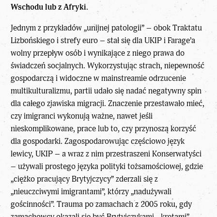
Wschodu lub z Afryki.
Jednym z przykładów „unijnej patologii” – obok Traktatu
Lizbońskiego i strefy euro – stał się dla UKIP i Farage’a
wolny przepływ osób i wynikające z niego prawa do
świadczeń socjalnych. Wykorzystując strach, niepewność
gospodarczą i widoczne w mainstreamie odrzucenie
multikulturalizmu, partii udało się nadać negatywny spin
dla całego zjawiska migracji. Znaczenie przestawało mieć,
czy imigranci wykonują ważne, nawet jeśli
nieskomplikowane, prace lub to, czy przynoszą korzyść
dla gospodarki. Zagospodarowując częściowo język
lewicy, UKIP – a wraz z nim przestraszeni Konserwatyści
– używali prostego języka polityki tożsamościowej, gdzie
„ciężko pracujący Brytyjczycy” zderzali się z
„nieuczciwymi imigrantami”, którzy „nadużywali
gościnności”. Trauma po zamachach z 2005 roku, gdy
zamachowcy okazali się być Brytyjczykami, „kretami”