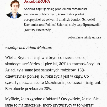
Jakub KRUPA
Socjolog zajmujący się problemem tożsamości i
zachowań politycznych, komentator polityki
europejskiej, absolwent i analityk London School of
Economics and Political Science, stały współpracownik
„Kultury Liberalnej”.
zobacz inne teksty Autora
współpraca Adam Malczak
Wielka Brytania: kraj, w którym co trzecia osoba
skończyła sześćdziesiąt pięć lat, 30% to czarnoskórzy lub
Azjaci, tyle samo jest samotnych rodziców. 15%
dziewczynek poniżej 16 roku życia jest w ciąży. Co
czwarty mieszkaniec to Muzułmanin, co trzeci – imigrant.
Bezrobocie przekracza 20%.
Myślicie, że to zgodne z faktami? Oczywiście, że nie. Ale
jakie to ma znaczenie, skoro Brytyjczycy w to wierzą?