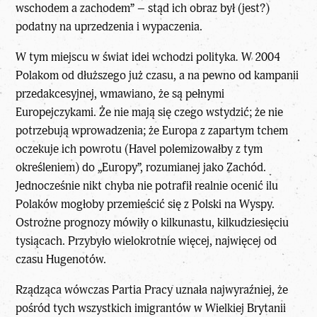
wschodem a zachodem” – stąd ich obraz był (jest?)
podatny na uprzedzenia i wypaczenia.
W tym miejscu w świat idei wchodzi polityka
.
W 2004
Polakom od dłuższego już czasu, a na pewno od kampanii
przedakcesyjnej, wmawiano, że są pełnymi
Europejczykami. Że nie mają się czego wstydzić; że nie
potrzebują wprowadzenia; że Europa z zapartym tchem
oczekuje ich powrotu (Havel polemizowałby z tym
określeniem) do „Europy”, rozumianej jako Zachód.
Jednocześnie nikt chyba nie potrafił realnie ocenić ilu
Polaków mogłoby przemieścić się z Polski na Wyspy.
Ostrożne prognozy mówiły o kilkunastu, kilkudziesięciu
tysiącach. Przybyło wielokrotnie więcej, najwięcej od
czasu Hugenotów.
Rządząca wówczas Partia Pracy uznała najwyraźniej, że
pośród tych wszystkich imigrantów w Wielkiej Brytanii