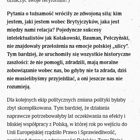
oznaczyć swoje terytorium?)
Pytania o tożsamość wróciły ze zdwojoną siłą: kim
jestem, jaki jestem wobec Brytyjczyków, jaka jest
między nami relacja? Pojedyncze sukcesy
intelektualistów jak Kołakowski, Bauman, Pełczyński,
nie znajdowały przełożenia na emocje polskiej „ulicy”.
Tym bardziej, że uruchomiły się wszystkie historyczne
zaszłości: że nie pomogli, zdradzili, mają moralne
zobowiązanie wobec nas, bo gdyby nie ta zdrada, dziś
nie musielibyśmy przyjeżdżać, a oni jeszcze nas nie
rozumieją.
Dla kolejnych ekip politycznych zmiana polityki byłaby
zbyt skomplikowana. Tym bardziej, że działania
naprawcze potrzebowałyby lat oczekiwania na efekty i
bliskiej współpracy z Polską, w której rok po wejściu do
Unii Europejskiej rządziło Prawo i Sprawiedliwość,