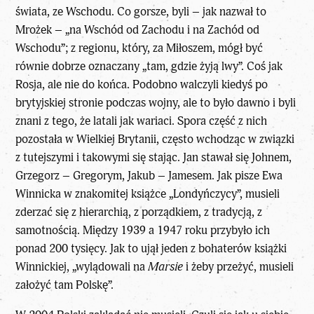
świata, ze Wschodu. Co gorsze, byli – jak nazwał to
Mrożek – „na Wschód od Zachodu i na Zachód od
Wschodu”; z regionu, który, za Miłoszem, mógł być
równie dobrze oznaczany „tam, gdzie żyją lwy”. Coś jak
Rosja, ale nie do końca. Podobno walczyli kiedyś po
brytyjskiej stronie podczas wojny, ale to było dawno i byli
znani z tego, że latali jak wariaci. Spora część z nich
pozostała w Wielkiej Brytanii, często wchodząc w związki
z tutejszymi i takowymi się stając. Jan stawał się Johnem,
Grzegorz – Gregorym, Jakub – Jamesem. Jak pisze Ewa
Winnicka w znakomitej książce „Londyńczycy”, musieli
zderzać się z hierarchią, z porządkiem, z tradycją, z
samotnością. Między 1939 a 1947 roku przybyło ich
ponad 200 tysięcy. Jak to ujął jeden z bohaterów książki
Winnickiej, „wylądowali na
Marsie
i żeby przeżyć, musieli
założyć tam Polskę”.