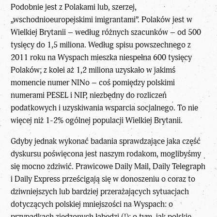
Podobnie jest z Polakami lub, szerzej,
„wschodnioeuropejskimi imigrantami”. Polaków jest w
Wielkiej Brytanii – według różnych szacunków – od 500
tysięcy do 1,5 miliona. Według spisu powszechnego z
2011 roku na Wyspach mieszka niespełna 600 tysięcy
Polaków; z kolei aż 1,2 miliona uzyskało w jakimś
momencie numer NINo – coś pomiędzy polskimi
numerami PESEL i NIP, niezbędny do rozliczeń
podatkowych i uzyskiwania wsparcia socjalnego. To nie
więcej niż 1-2% ogólnej populacji Wielkiej Brytanii.
Gdyby jednak wykonać badania sprawdzające jaka część
dyskursu poświęcona jest naszym rodakom, moglibyśmy
się mocno zdziwić. Prawicowe Daily Mail, Daily Telegraph
i Daily Express prześcigają się w donoszeniu o coraz to
dziwniejszych lub bardziej przerażających sytuacjach
dotyczących polskiej mniejszości na Wyspach: o
przypadkach zjedzonych łabędzi (!); o tym, jak polskie