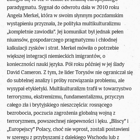
paradygmatu. Sygnał do odwrotu dała w 2010 roku
Angela Merkel, która w swoim słynnym poczdamskim
wystąpieniu przyznała, że polityka multikulturalizmu
„kompletnie zawiodła”. Jej komunikat był jednak pełen
niuansów, gospodarczego pragmatyzmu i chłodnej
kalkulacji zysków i strat. Merkel mówiła o potrzebie
większej integracji niemieckich imigrantów, o
konieczności nauki języka. Pół roku później w jej ślady
David Cameron. Z tym, że lider Torysów nie ograniczał się
do subtelnej analizy i próby rozwiązania problemu, ale
wysypał etykietyki. Multikulturalizm trafił w towarzystwo
terroryzmu, ekstremizmu, fundamentalizmu, przyczyn
całego zła i brytyjskiego nieszczęścia: rosnącego
bezrobocia, poczucia zagrożenia globalną wojną z
terroryzmem, powszechnej niepewności i lęku. „Bliscy” i
„Europejscy” Polacy, choć nie wprost, zostali postawieni
w szeregu z przybyszami z dalekiego Wschodu lub z