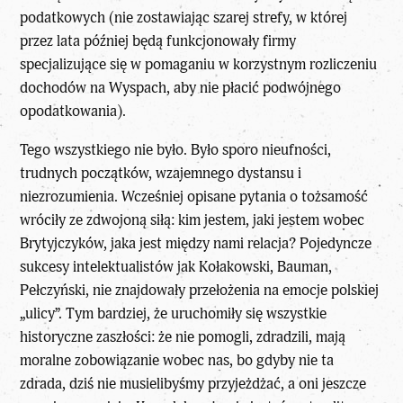
podatkowych (nie zostawiając szarej strefy, w której
przez lata później będą funkcjonowały firmy
specjalizujące się w pomaganiu w korzystnym rozliczeniu
dochodów na Wyspach, aby nie płacić podwójnego
opodatkowania).
Tego wszystkiego nie było. Było sporo nieufności,
trudnych początków, wzajemnego dystansu i
niezrozumienia. Wcześniej opisane pytania o tożsamość
wróciły ze zdwojoną siłą: kim jestem, jaki jestem wobec
Brytyjczyków, jaka jest między nami relacja? Pojedyncze
sukcesy intelektualistów jak Kołakowski, Bauman,
Pełczyński, nie znajdowały przełożenia na emocje polskiej
„ulicy”. Tym bardziej, że uruchomiły się wszystkie
historyczne zaszłości: że nie pomogli, zdradzili, mają
moralne zobowiązanie wobec nas, bo gdyby nie ta
zdrada, dziś nie musielibyśmy przyjeżdżać, a oni jeszcze