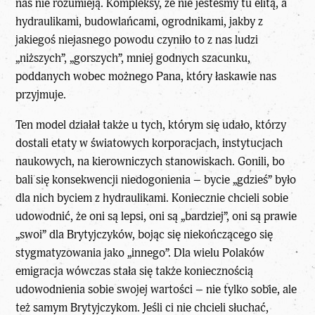
nas nie rozumieją. Kompleksy, że nie jesteśmy tu elitą, a
hydraulikami, budowlańcami, ogrodnikami, jakby z
jakiegoś niejasnego powodu czyniło to z nas ludzi
„niższych”, „gorszych”, mniej godnych szacunku,
poddanych wobec możnego Pana, który łaskawie nas
przyjmuje.
Ten model działał także u tych, którym się udało, którzy
dostali etaty w światowych korporacjach, instytucjach
naukowych, na kierowniczych stanowiskach. Gonili, bo
bali się konsekwencji niedogonienia – bycie „gdzieś” było
dla nich byciem z hydraulikami. Koniecznie chcieli sobie
udowodnić, że oni są lepsi, oni są „bardziej”, oni są prawie
„swoi” dla Brytyjczyków, bojąc się niekończącego się
stygmatyzowania jako „innego”. Dla wielu Polaków
emigracja wówczas stała się także koniecznością
udowodnienia sobie swojej wartości – nie tylko sobie, ale
też samym Brytyjczykom. Jeśli ci nie chcieli słuchać,