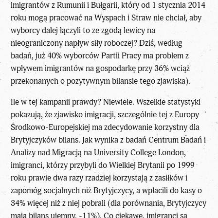
imigrantów z Rumunii i Bułgarii, który od 1 stycznia 2014
roku mogą pracować na Wyspach i Straw nie chciał, aby
wyborcy dalej łączyli to ze zgodą lewicy na
nieograniczony napływ siły roboczej? Dziś, według
badań, już 40% wyborców Partii Pracy ma problem z
wpływem imigrantów na gospodarkę przy 36% wciąż
przekonanych o pozytywnym bilansie tego zjawiska).
Ile w tej kampanii prawdy? Niewiele. Wszelkie statystyki
pokazują, że zjawisko imigracji, szczególnie tej z Europy
Środkowo-Europejskiej ma zdecydowanie korzystny dla
Brytyjczyków bilans. Jak wynika z badań Centrum Badań i
Analizy nad Migracją na University College London,
imigranci, którzy przybyli do Wielkiej Brytanii po 1999
roku prawie dwa razy rzadziej korzystają z zasiłków i
zapomóg socjalnych niż Brytyjczycy, a wpłacili do kasy o
34% więcej niż z niej pobrali (dla porównania, Brytyjczycy
mają bilans ujemny, -11%). Co ciekawe, imigranci są