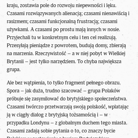
kraju, zostawia pole do rozwoju niepewności i lęku.
Czasami rozwiązywanych alienacją; czasami nienawiścią i
rasizmem; czasami funkcjonalną frustracją; czasami
używkami. A czasami po prostu mają innych w nosie.
Przyjechali tu w konkretnym celu i ten cel realizują.
Przesyłają pieniądze z powrotem, budują domy, zbierają
na marzenia. Rzeczywistość – a w niej pobyt w Wielkiej
Brytanii – jest tylko narzędziem. To chyba największa
grupa.
Ale bez wątpienia, to tylko fragment pełnego obrazu.
Spora – jak duża, trudno szacować – grupa Polaków
próbuje się zasymilować do brytyjskiego społeczeństwa.
Czasami twórczo przetwarzają swoją polskość, wplatając
ją w ciągły dialog z brytyjską tożsamością i – w
przypadku Londynu – z globalnym duchem tego miasta.
Czasami zadają sobie pytania o to, co znaczy bycie