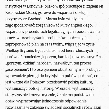
instytucje w Londynie, blisko współpracujące z rządem Jej
Królewskiej Mości, gotowe do wsparcia i obsługi
przybyszy ze Wschodu. Można było wtedy ich
zagospodarować: zorganizować kursy angielskiego,
wsparcie w procedurach legalizacyjnych i poszukiwaniu
pracy, w rozwiązywaniu problemów społecznych,
zaproponować plan na czas wolny, włączając w życie
Wielkiej Brytanii. Będąc dalekim od hierarchicznych
porównań pomiędzy „lepszym, bardziej nowoczesnym” a
„gorszym, dzikim” narodem, nazwałbym ten proces
„oswojeniem”. I to oswojeniem obustronnym – próbując
wprowadzić pierogi do brytyjskich pubów; pokazać, co
jest ważne dla Polaków, przedstawić polską kulturę,
wytłumaczyć polską historię. Wreszcie: wytłumaczyć
statystycznie i merytorycznie, że nie ma podstaw do
obaw, wypracowując jednocześnie odpowiednie
rozwiązania w zakresie świadczeń socjalnych i rozwiązań