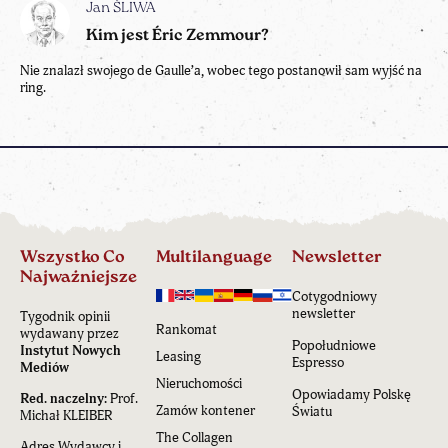
Jan ŚLIWA
Kim jest Éric Zemmour?
Nie znalazł swojego de Gaulle’a, wobec tego postanowił sam wyjść na
ring.
Wszystko Co
Multilanguage
Newsletter
Najważniejsze
Cotygodniowy
newsletter
Tygodnik opinii
Rankomat
wydawany przez
Popołudniowe
Instytut Nowych
Leasing
Espresso
Mediów
Nieruchomości
Opowiadamy Polskę
Red. naczelny:
Prof.
Zamów kontener
Światu
Michał KLEIBER
The Collagen
Adres Wydawcy i