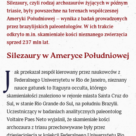
Silezaury, czyli rodzaj archozaurów żyjących w późnym
triasie, były powszechne na terenach współczesnej
Ameryki Południowej – wynika z badań prowadzonych
przez brazylijskich paleontologów. W ich trakcie
odkryto m.in. skamieniałe kości nieznanego zwierzęcia
sprzed 237 mln lat.
Silezaury w Ameryce Południowej
J
ak przekazał zespół kierowany przez naukowców z
Federalnego Uniwersytetu w Rio de Janeiro, nieznany
nauce gatunek to Itaguyra occulta, którego
skamieniałości znaleziono w rejonie miasta Santa Cruz do
Sul, w stanie Rio Grande do Sul, na południu Brazylii.
Uczestniczący w badaniach analitycznych paleontolog
Voltaire Paes Neto wyjaśnił, że skamieniałe kości
archozaura z triasu przechowywane były przez
dziesięciolecia w kolekcji Federalnego Uniwersytetu Rio