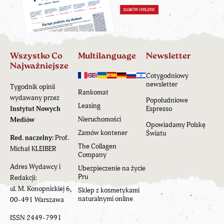
Wszystko Co
Multilanguage
Newsletter
Najważniejsze
Cotygodniowy
newsletter
Tygodnik opinii
Rankomat
wydawany przez
Popołudniowe
Leasing
Instytut Nowych
Espresso
Nieruchomości
Mediów
Opowiadamy Polskę
Zamów kontener
Światu
Red. naczelny:
Prof.
The Collagen
Michał KLEIBER
Company
Adres Wydawcy i
Ubezpieczenie na życie
Pru
Redakcji:
ul. M. Konopnickiej 6,
Sklep z kosmetykami
naturalnymi online
00-491 Warszawa
ISSN 2449-7991