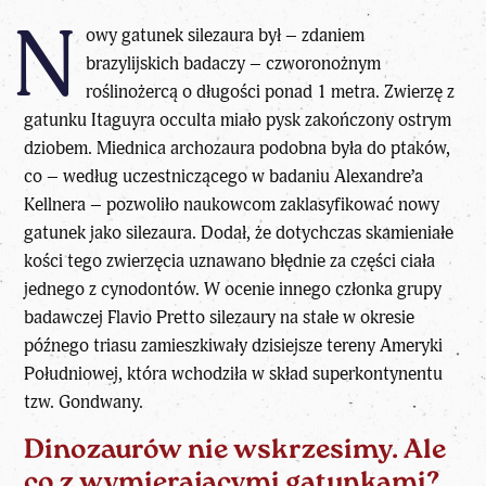
N
owy gatunek silezaura był – zdaniem
brazylijskich badaczy – czworonożnym
roślinożercą o długości ponad 1 metra. Zwierzę z
gatunku Itaguyra occulta miało pysk zakończony ostrym
dziobem. Miednica archozaura podobna była do ptaków,
co – według uczestniczącego w badaniu Alexandre’a
Kellnera – pozwoliło naukowcom zaklasyfikować nowy
gatunek jako silezaura. Dodał, że dotychczas skamieniałe
kości tego zwierzęcia uznawano błędnie za części ciała
jednego z cynodontów. W ocenie innego członka grupy
badawczej Flavio Pretto silezaury na stałe w okresie
późnego triasu zamieszkiwały dzisiejsze tereny Ameryki
Południowej, która wchodziła w skład superkontynentu
tzw. Gondwany.
Dinozaurów nie wskrzesimy. Ale
co z wymierającymi gatunkami?