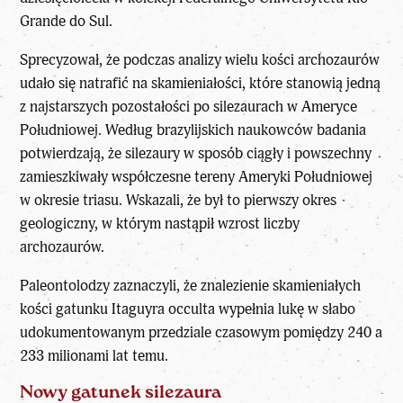
Grande do Sul.
Sprecyzował, że podczas analizy wielu kości archozaurów
udało się natrafić na skamieniałości, które stanowią jedną
z najstarszych pozostałości po silezaurach w Ameryce
Południowej. Według brazylijskich naukowców badania
potwierdzają, że silezaury w sposób ciągły i powszechny
zamieszkiwały współczesne tereny Ameryki Południowej
w okresie triasu. Wskazali, że był to pierwszy okres
geologiczny, w którym nastąpił wzrost liczby
archozaurów.
Paleontolodzy zaznaczyli, że znalezienie skamieniałych
kości gatunku Itaguyra occulta wypełnia lukę w słabo
udokumentowanym przedziale czasowym pomiędzy 240 a
233 milionami lat temu.
Nowy gatunek silezaura