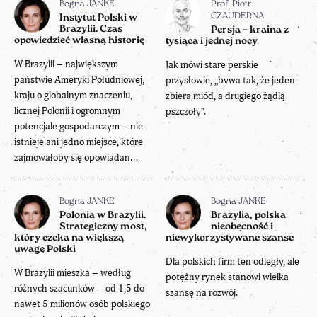
Bogna JANKE
Prof. Piotr
CZAUDERNA
Instytut Polski w
Brazylii. Czas
Persja – kraina z
opowiedzieć własną historię
tysiąca i jednej nocy
W Brazylii – największym
Jak mówi stare perskie
państwie Ameryki Południowej,
przysłowie, „bywa tak, że jeden
kraju o globalnym znaczeniu,
zbiera miód, a drugiego żądlą
licznej Polonii i ogromnym
pszczoły”.
potencjale gospodarczym – nie
istnieje ani jedno miejsce, które
zajmowałoby się opowiadan...
Bogna JANKE
Bogna JANKE
Polonia w Brazylii.
Brazylia, polska
Strategiczny most,
nieobecność i
który czeka na większą
niewykorzystywane szanse
uwagę Polski
Dla polskich firm ten odległy, ale
W Brazylii mieszka – według
potężny rynek stanowi wielką
różnych szacunków – od 1,5 do
szansę na rozwój.
nawet 5 milionów osób polskiego