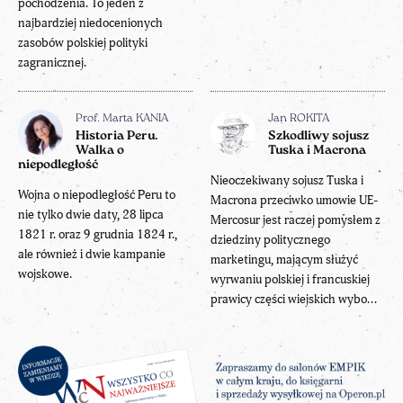
pochodzenia. To jeden z
najbardziej niedocenionych
zasobów polskiej polityki
zagranicznej.
Prof. Marta KANIA
Jan ROKITA
Historia Peru.
Szkodliwy sojusz
Walka o
Tuska i Macrona
niepodległość
Nieoczekiwany sojusz Tuska i
Wojna o niepodległość Peru to
Macrona przeciwko umowie UE-
nie tylko dwie daty, 28 lipca
Mercosur jest raczej pomysłem z
1821 r. oraz 9 grudnia 1824 r.,
dziedziny politycznego
ale również i dwie kampanie
marketingu, mającym służyć
wojskowe.
wyrwaniu polskiej i francuskiej
prawicy części wiejskich wybo...