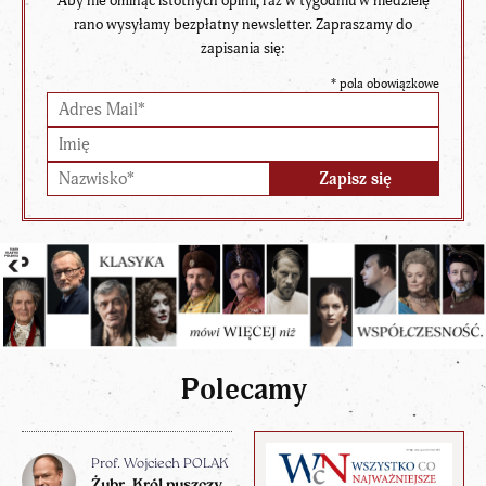
Aby nie ominąć istotnych opinii, raz w tygodniu w niedzielę
rano wysyłamy bezpłatny newsletter. Zapraszamy do
zapisania się:
*
pola obowiązkowe
Polecamy
Prof. Wojciech POLAK
Żubr. Król puszczy