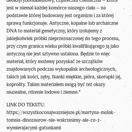
deoksyrybonukleinowy, cząsteczka chemiczna – która
jest w niemal każdej komórce naszego ciała – na
podstawie której budowany jest organizm i za której
sprawą funkcjonuje. Antyczne, kopalne lub archaiczne
DNA to materiał genetyczny, który izolujemy z
jakiejkolwiek próbki nieprzeznaczonej do tego procesu,
przy czym granica wieku próbki kwalifikującego ją jako
antyczną nie jest sztywno ustalona. Będzie to więc
materiał, który możemy pozyskać ze szczątków
znajdowanych podczas wykopalisk archeologicznych,
takich jak kości, zęby, tkanki miękkie, pióra, skorupki jaj,
koprolity. Takim materiałem mogą być też okazy
muzealne, rdzenie lodowe i ziemne.”
LINK DO TEKSTU:
https://wszystkoconajwazniejsze.pl/martyna-molak-
tomsia-dinozaurow-nie-wskrzesimy-ale-co-z-
wymierajacymi-gatunkami