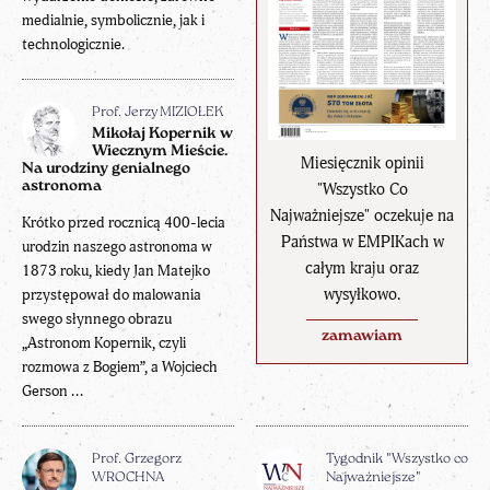
medialnie, symbolicznie, jak i
technologicznie.
Prof. Jerzy MIZIOŁEK
Mikołaj Kopernik w
Wiecznym Mieście.
Miesięcznik opinii
Na urodziny genialnego
astronoma
"Wszystko Co
Najważniejsze" oczekuje na
Krótko przed rocznicą 400-lecia
Państwa w EMPIKach w
urodzin naszego astronoma w
całym kraju oraz
1873 roku, kiedy Jan Matejko
wysyłkowo.
przystępował do malowania
swego słynnego obrazu
zamawiam
„Astronom Kopernik, czyli
rozmowa z Bogiem”, a Wojciech
Gerson ...
Prof. Grzegorz
Tygodnik "Wszystko co
WROCHNA
Najważniejsze"