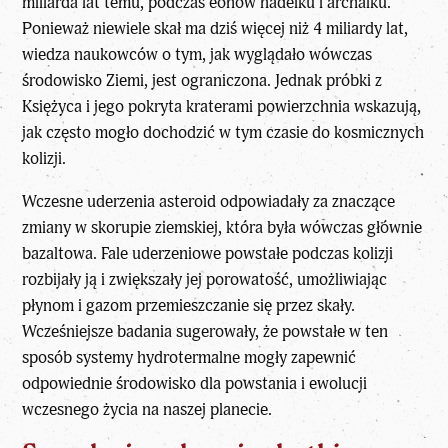
miliarda lat temu, podczas eonów hadeiku i archaiku.
Ponieważ niewiele skał ma dziś więcej niż 4 miliardy lat,
wiedza naukowców o tym, jak wyglądało wówczas
środowisko Ziemi
, jest ograniczona. Jednak próbki z
Księżyca i jego pokryta kraterami powierzchnia wskazują,
jak często mogło dochodzić w tym czasie do kosmicznych
kolizji.
Wczesne uderzenia asteroid odpowiadały za znaczące
zmiany w skorupie ziemskiej, która była wówczas głównie
bazaltowa. Fale uderzeniowe powstałe podczas kolizji
rozbijały ją i zwiększały jej porowatość, umożliwiając
płynom i gazom przemieszczanie się przez skały.
Wcześniejsze badania sugerowały, że powstałe w ten
sposób systemy hydrotermalne mogły zapewnić
odpowiednie środowisko dla
powstania i ewolucji
wczesnego życia na naszej planecie
.