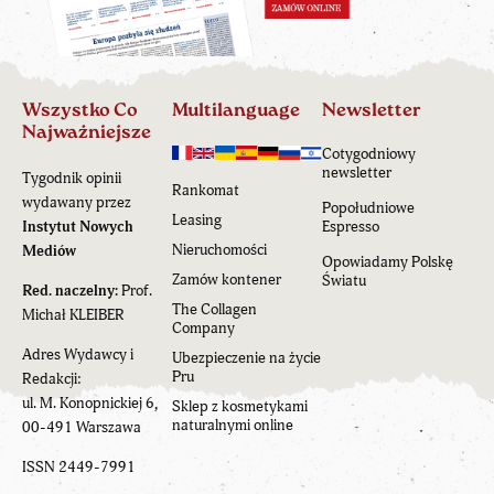
Wszystko Co
Multilanguage
Newsletter
Najważniejsze
Cotygodniowy
newsletter
Tygodnik opinii
Rankomat
wydawany przez
Popołudniowe
Leasing
Instytut Nowych
Espresso
Nieruchomości
Mediów
Opowiadamy Polskę
Zamów kontener
Światu
Red. naczelny:
Prof.
The Collagen
Michał KLEIBER
Company
Adres Wydawcy i
Ubezpieczenie na życie
Pru
Redakcji:
ul. M. Konopnickiej 6,
Sklep z kosmetykami
naturalnymi online
00-491 Warszawa
ISSN 2449-7991