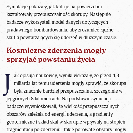
Symulacje pokazały, jak kolizje na powierzchni
kształtowały przepuszczalność skorupy. Następnie
badacze wykorzystali model danych dotyczących
pradawnego bombardowania, aby zrozumieć łączne
skutki
powtarzających się uderzeń
w dłuższym czasie.
Kosmiczne zderzenia mogły
sprzyjać powstaniu życia
J
ak opisują naukowcy, wyniki wskazały, że przed 4,3
miliarda lat temu uderzenia mogły sprawić, że skorupa
była znacznie bardziej przepuszczalna, szczególnie w
jej górnych 8 kilometrach. Na podstawie symulacji
badacze wywnioskowali, że wielkość przepuszczalnych
obszarów zależała od energii uderzenia, a gradienty
geotermiczne i skład skał w skorupie wpływały na stopień
fragmentacji po zderzeniu. Takie porowate obszary mogły