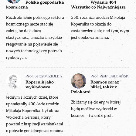
Polska gospodarka
Wydanie 464
kosmiczna
Wszystko co Najważniejsze
Rozdrobnienie polskiego sektora
550. rocznica urodzin Mikołaja
kosmicznego może stać się
Kopernika to okazja do
zaletą, bo daje dużą
zastanowienia się nad tym, czym
elastyczność, umożliwia szybkie
jest epokowa zmiana.
reagowanie na pojawienie się
nowych technologii czy potrzeb
rynkowych.
Prof. Jerzy MIZIOŁEK
Prof. Piotr ORLEAŃSKI
Kopernik jako
Kosmos coraz
wykładowca
bliżej, także z
Polakami
Jednym z licznych dzieł, które
Zbliżamy się do ery, w której
upamiętniły 400-lecie urodzin
będą możliwe wycieczki w
Mikołaja Kopernika, był obraz
kosmos – twierdzi prof.
Wojciecha Gersona, który
powstał z inspiracji wzmiankami
o pobycie genialnego astronoma