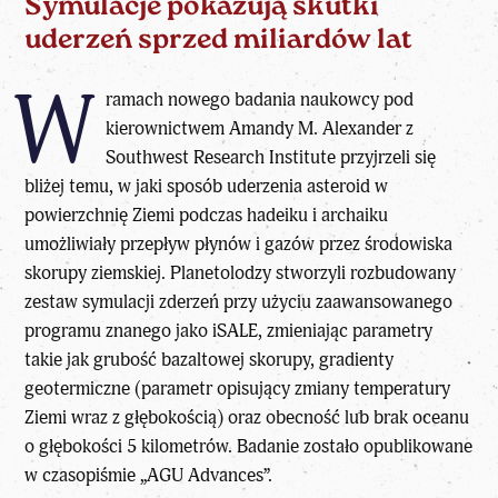
Symulacje pokazują skutki
uderzeń sprzed miliardów lat
W
ramach nowego badania naukowcy pod
kierownictwem Amandy M. Alexander z
Southwest Research Institute przyjrzeli się
bliżej temu, w jaki sposób
uderzenia asteroid w
powierzchnię Ziemi
podczas hadeiku i archaiku
umożliwiały przepływ płynów i gazów przez środowiska
skorupy ziemskiej. Planetolodzy stworzyli rozbudowany
zestaw symulacji zderzeń przy użyciu zaawansowanego
programu znanego jako iSALE, zmieniając parametry
takie jak grubość bazaltowej skorupy, gradienty
geotermiczne (parametr opisujący zmiany temperatury
Ziemi wraz z głębokością) oraz obecność lub brak oceanu
o głębokości 5 kilometrów. Badanie zostało opublikowane
w czasopiśmie „AGU Advances”.