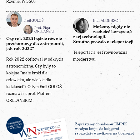
Rzymie. W 550.
Emil GOŁOŚ
Ella ALDERSON
Możemy nigdy nie
Prof. Piotr
ORLEAŃSKI
zechcieć korzystać
z tej technologii.
Czy rok 2023 będzie równie
Smutna prawda o teleportacji
przełomowy dla astronomii,
jak rok 2022?
Teleportacja jest równoważna
Rok 2022 obfitował w odkrycia
morderstwu.
astronomiczne. Czy były to
kolejne "małe kroki dla
człowieka, ale wielkie dla
ludzkości"? O tym Emil GOŁOŚ
rozmawia z prof. Piotrem
ORLEAŃSKIM.