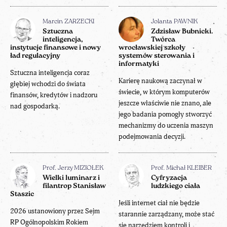
Marcin ZARZECKI
Jolanta PAWNIK
Sztuczna
Zdzisław Bubnicki.
inteligencja,
Twórca
instytucje finansowe i nowy
wrocławskiej szkoły
ład regulacyjny
systemów sterowania i
informatyki
Sztuczna inteligencja coraz
Karierę naukową zaczynał w
głębiej wchodzi do świata
świecie, w którym komputerów
finansów, kredytów i nadzoru
jeszcze właściwie nie znano, ale
nad gospodarką.
jego badania pomogły stworzyć
mechanizmy do uczenia maszyn
podejmowania decyzji.
Prof. Jerzy MIZIOŁEK
Prof. Michał KLEIBER
Wielki luminarz i
Cyfryzacja
filantrop Stanisław
ludzkiego ciała
Staszic
Jeśli internet ciał nie będzie
2026 ustanowiony przez Sejm
starannie zarządzany, może stać
RP Ogólnopolskim Rokiem
się narzędziem kontroli i