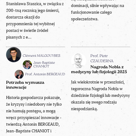
Stanisława Staszica, w związku z
dominacji, silnie wpływając na
200-tną rocznicą jego śmierci,
funkcjonowanie całego
dostarcza okazji do
społeczeństwa.
przypomnienia tej wybitnej
postaci w świetle źródeł
pisanych z e...
Clément MALGOUYRES
Prof. Piotr
CZAUDERNA
Jean-Baptiste
CHANIOT
Nagroda Nobla z
medycyny lub fizjologii 2025
Prof. Antonin BERGEAUD
Jak wielokrotnie w przeszłości,
Potrzeba wymusza
innowacje
tegoroczna Nagroda Nobla w
dziedzinie fizjologii lub medycyny
Historia gospodarcza pokazuje,
okazała się swego rodzaju
że kryzysy i niedobory nie tylko
niespodzianką.
nie hamują postępu, a mogą
wręcz przyspieszać innowacje -
twierdzą Antonin BERGEAUD,
Jean-Baptiste CHANIOT i