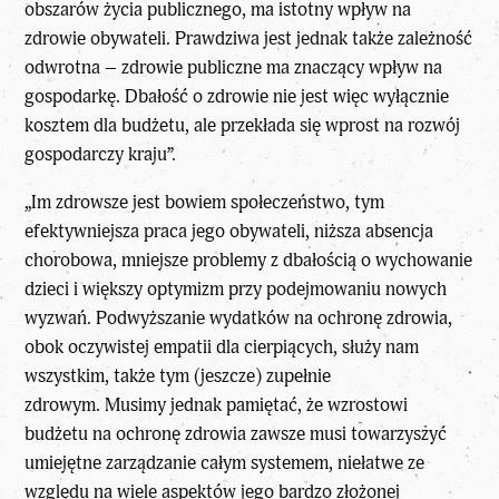
obszarów życia publicznego, ma istotny wpływ na
zdrowie obywateli. Prawdziwa jest jednak także zależność
odwrotna – zdrowie publiczne ma znaczący wpływ na
gospodarkę. Dbałość o zdrowie nie jest więc wyłącznie
kosztem dla budżetu, ale przekłada się wprost na rozwój
gospodarczy kraju”.
„Im zdrowsze jest bowiem społeczeństwo, tym
efektywniejsza praca jego obywateli, niższa absencja
chorobowa, mniejsze problemy z dbałością o wychowanie
dzieci i większy optymizm przy podejmowaniu nowych
wyzwań. Podwyższanie wydatków na ochronę zdrowia,
obok oczywistej empatii dla cierpiących, służy nam
wszystkim, także tym (jeszcze) zupełnie
zdrowym. Musimy jednak pamiętać, że wzrostowi
budżetu na ochronę zdrowia zawsze musi towarzyszyć
umiejętne zarządzanie całym systemem, niełatwe ze
względu na wiele aspektów jego bardzo złożonej