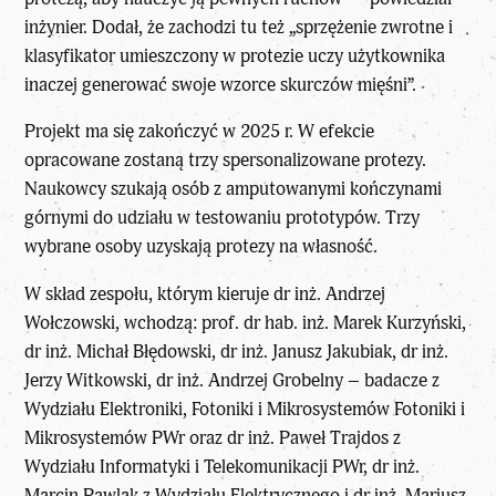
inżynier. Dodał, że zachodzi tu też „sprzężenie zwrotne i
klasyfikator umieszczony w protezie uczy użytkownika
inaczej generować swoje wzorce skurczów mięśni”.
Projekt ma się zakończyć w 2025 r. W efekcie
opracowane zostaną trzy spersonalizowane protezy.
Naukowcy szukają osób z amputowanymi kończynami
górnymi do udziału w testowaniu prototypów. Trzy
wybrane osoby uzyskają protezy na własność.
W skład zespołu, którym kieruje dr inż. Andrzej
Wołczowski, wchodzą: prof. dr hab. inż. Marek Kurzyński,
dr inż. Michał Błędowski, dr inż. Janusz Jakubiak, dr inż.
Jerzy Witkowski, dr inż. Andrzej Grobelny – badacze z
Wydziału Elektroniki, Fotoniki i Mikrosystemów Fotoniki i
Mikrosystemów PWr oraz dr inż. Paweł Trajdos z
Wydziału Informatyki i Telekomunikacji PWr, dr inż.
Marcin Pawlak z Wydziału Elektrycznego i dr inż. Mariusz