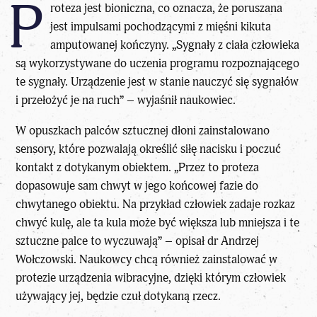
P
roteza jest bioniczna, co oznacza, że poruszana
jest impulsami pochodzącymi z mięśni kikuta
amputowanej kończyny. „Sygnały z ciała człowieka
są wykorzystywane do uczenia programu rozpoznającego
te sygnały. Urządzenie jest w stanie nauczyć się sygnałów
i przełożyć je na ruch” – wyjaśnił naukowiec.
W opuszkach palców sztucznej dłoni zainstalowano
sensory, które pozwalają określić siłę nacisku i poczuć
kontakt z dotykanym obiektem. „Przez to proteza
dopasowuje sam chwyt w jego końcowej fazie do
chwytanego obiektu. Na przykład człowiek zadaje rozkaz
chwyć kulę, ale ta kula może być większa lub mniejsza i te
sztuczne palce to wyczuwają” – opisał dr Andrzej
Wołczowski. Naukowcy chcą również zainstalować w
protezie urządzenia wibracyjne, dzięki którym człowiek
używający jej, będzie czuł dotykaną rzecz.