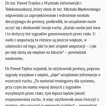
Dr inż. Paweł Trajdos z Wydziału Informatyki i
Telekomunikacji, który obok dr inż. Michała Błędowskiego
odpowiada za zaprojektowanie i wdrożenie modułu
decyzyjnego do protezy, podkreślił, że urządzenie może
uczyć się i doskonalić swoje ruchy. „Każda osoba jest inna
i to dotyczy też sygnałów generowanych przez ciało. U
osób z amputacją te różnice są jeszcze większe, w
zależności od tego, jaki to jest stopień amputacji – i jak
po niej ułożą się mięśnie na kikucie” – powiedział
naukowiec.
Dr Paweł Tajdos wyjaśnił, że użytkownik protezy, poprzez
sygnały wysyłane z mięśni, „daje” urządzeniu informacje o
wzorcach ruchu. „To materiał treningowy dla systemu,
przy czym im mamy więcej danych z sygnałów
wysyłanych przez ciało, tym lepsza będzie jakość
rozpoznawania ruchu. A więc użytkownik musi ćwiczyć z
protezą, aby nauczyć ją pewnych ruchów” – powiedział