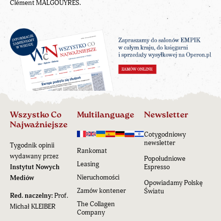
Clément MALGOUYRES.
Wszystko Co
Multilanguage
Newsletter
Najważniejsze
Cotygodniowy
newsletter
Tygodnik opinii
Rankomat
wydawany przez
Popołudniowe
Leasing
Instytut Nowych
Espresso
Nieruchomości
Mediów
Opowiadamy Polskę
Zamów kontener
Światu
Red. naczelny:
Prof.
The Collagen
Michał KLEIBER
Company