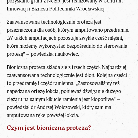
pozyskano grant z NCBR, jest realizowany w Centrum
Innowacji i Biznesu Politechniki Wrocławskiej.
Zaawansowana technologicznie proteza jest
przeznaczona dla osób, którym amputowano przedramię.
„W takich amputacjach pozostaje zwykle część mięśni,
które możemy wykorzystać bezpośrednio do sterowania
protezą” – powiedział naukowiec.
Bioniczna proteza składa się z trzech części. Najbardziej
zaawansowana technologicznie jest dłoń. Kolejna części
to przedramię i część ramienna. „Zastosowaliśmy też
napędzaną ortezę łokcia, ponieważ dźwiganie dużego
ciężaru na samym kikucie ramienia jest kłopotliwe” –
powiedział dr Andrzej Wołczowski, który sam ma
amputowaną rękę powyżej łokcia.
Czym jest bioniczna proteza?