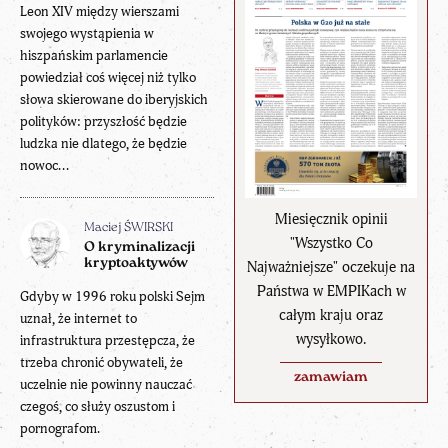
Leon XIV między wierszami
swojego wystąpienia w
hiszpańskim parlamencie
powiedział coś więcej niż tylko
słowa skierowane do iberyjskich
polityków: przyszłość będzie
ludzka nie dlatego, że będzie
nowoc...
Miesięcznik opinii
Maciej ŚWIRSKI
"Wszystko Co
O kryminalizacji
kryptoaktywów
Najważniejsze" oczekuje na
Państwa w EMPIKach w
Gdyby w 1996 roku polski Sejm
całym kraju oraz
uznał, że internet to
wysyłkowo.
infrastruktura przestępcza, że
trzeba chronić obywateli, że
zamawiam
uczelnie nie powinny nauczać
czegoś, co służy oszustom i
pornografom.