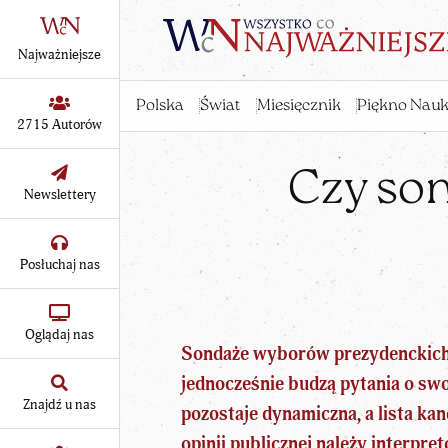
Najważniejsze
Polska
Świat
Miesięcznik
Piękno Nauk
2715 Autorów
Czy so
Newslettery
Posłuchaj nas
Oglądaj nas
Sondaże
wyborów prezydenckich
jednocześnie budzą pytania o sw
Znajdź u nas
pozostaje dynamiczna, a lista ka
opinii publicznej należy interpre