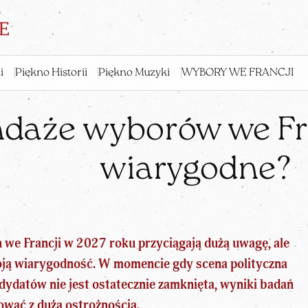
i
Piękno Historii
Piękno Muzyki
WYBORY WE FRANCJI
ndaże wyborów we Fra
wiarygodne?
 we Francji w 2027 roku
przyciągają dużą uwagę, ale
oją wiarygodność. W momencie gdy scena polityczna
ndydatów nie jest ostatecznie zamknięta, wyniki badań
tować z dużą ostrożnością.