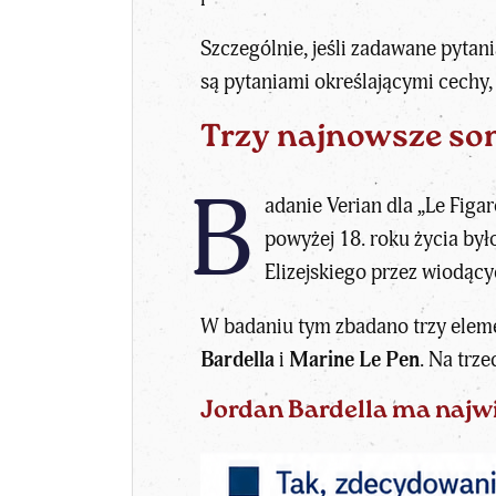
Szczególnie, jeśli zadawane pytan
są pytaniami określającymi cechy,
Trzy najnowsze son
B
adanie Verian dla „Le Fig
powyżej 18. roku życia by
Elizejskiego przez wiodąc
W badaniu tym zbadano trzy elem
Bardella
i
Marine Le Pen
. Na trz
Jordan Bardella ma najw