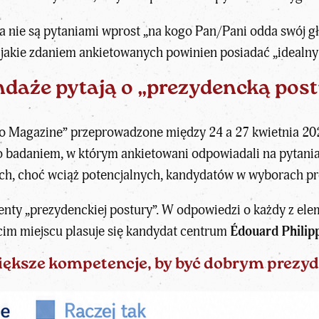
ia nie są pytaniami wprost „na kogo Pan/Pani odda swój g
 jakie zdaniem ankietowanych powinien posiadać „idealny
daże pytają o „prezydencką post
aro Magazine” przeprowadzone między 24 a 27 kwietnia 20
ło badaniem, w którym ankietowani odpowiadali na pytani
ych, choć wciąż potencjalnych, kandydatów w wyborach p
enty „prezydenckiej postury”. W odpowiedzi o każdy z e
ecim miejscu plasuje się kandydat centrum
Édouard Philip
iększe kompetencje, by być dobrym prez