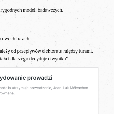
arygodnych modeli badawczych.
 w dwóch turach.
 zależy od przepływów elektoratu między turami.
ała i dlaczego decyduje o wyniku”.