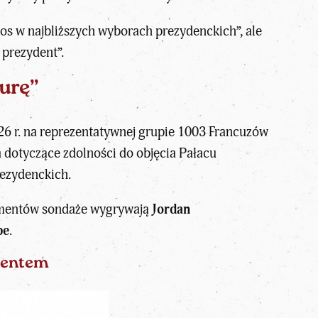
łos w najbliższych wyborach prezydenckich”, ale
 prezydent”.
urę”
26 r. na reprezentatywnej grupie 1003 Francuzów
a dotyczące
zdolności do objęcia Pałacu
rezydenckich
.
lementów sondaże wygrywają
Jordan
pe
.
ydentem