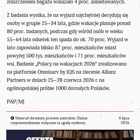
zniszczeniem bagażu wskazało 4 proc. ankietowanych.
Z badania wynika, że na wyjazd najchętniej decydują się
osoby w grupie 25–34 lata, gdzie wakacje planuje ponad
80 proc. badanych, podczas gdy wśród osób w wieku
55–64 lata odsetek ten spada do ok. 70 proc. Wyjazd w
lato zapowiada blisko 87 proc. mieszkańców miast
powyżej 500 tys. mieszkańców i 71 proc. mieszkańców
wsi. Badanie „Polacy na wakacjach 2026” zrealizowano
na platformie Omnisurv by IQS na zlecenie Allianz
Partners w dniach 25–28 czerwca 2026 r. na
ogólnopolskiej próbie 1000 dorosłych Polaków.
PAP/MJ
Materiał chroniony prawem autorskim. Dalsze
4 lipca
rozpowszechnianie wyłącznie za zgodą wydawcy.
2026