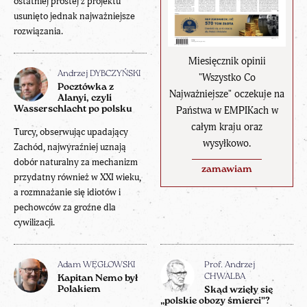
ostatniej prostej z projektu
usunięto jednak najważniejsze
rozwiązania.
Miesięcznik opinii
Andrzej DYBCZYŃSKI
"Wszystko Co
Pocztówka z
Najważniejsze" oczekuje na
Alanyi, czyli
Państwa w EMPIKach w
Wasserschlacht po polsku
całym kraju oraz
Turcy, obserwując upadający
wysyłkowo.
Zachód, najwyraźniej uznają
dobór naturalny za mechanizm
zamawiam
przydatny również w XXI wieku,
a rozmnażanie się idiotów i
pechowców za groźne dla
cywilizacji.
Adam WĘGŁOWSKI
Prof. Andrzej
CHWALBA
Kapitan Nemo był
Polakiem
Skąd wzięły się
„polskie obozy śmierci”?