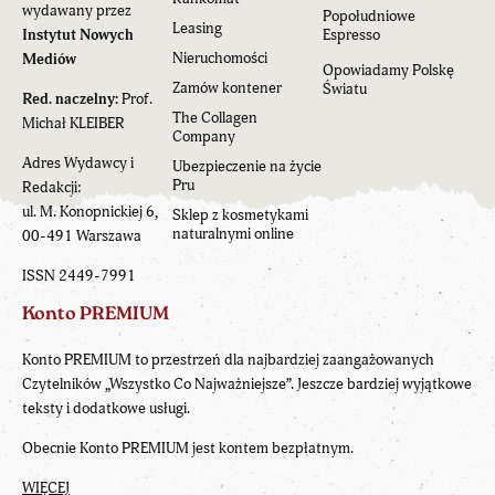
wydawany przez
Popołudniowe
Leasing
Instytut Nowych
Espresso
Nieruchomości
Mediów
Opowiadamy Polskę
Zamów kontener
Światu
Red. naczelny:
Prof.
The Collagen
Michał KLEIBER
Company
Adres Wydawcy i
Ubezpieczenie na życie
Pru
Redakcji:
ul. M. Konopnickiej 6,
Sklep z kosmetykami
naturalnymi online
00-491 Warszawa
ISSN 2449-7991
Konto PREMIUM
Konto PREMIUM to przestrzeń dla najbardziej zaangażowanych
Czytelników „Wszystko Co Najważniejsze”. Jeszcze bardziej wyjątkowe
teksty i dodatkowe usługi.
Obecnie Konto PREMIUM jest kontem bezpłatnym.
WIĘCEJ