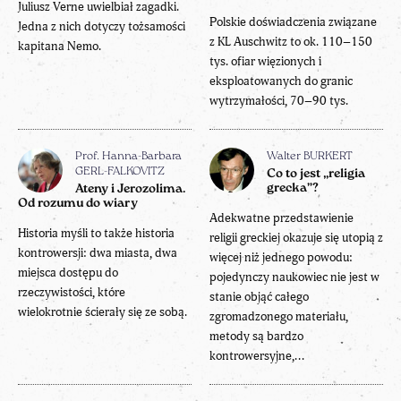
Juliusz Verne uwielbiał zagadki.
Polskie doświadczenia związane
Jedna z nich dotyczy tożsamości
z KL Auschwitz to ok. 110–150
kapitana Nemo.
tys. ofiar więzionych i
eksploatowanych do granic
wytrzymałości, 70–90 tys.
Prof. Hanna-Barbara
Walter BURKERT
GERL-FALKOVITZ
Co to jest „religia
grecka”?
Ateny i Jerozolima.
Od rozumu do wiary
Adekwatne przedstawienie
Historia myśli to także historia
religii greckiej okazuje się utopią z
kontrowersji: dwa miasta, dwa
więcej niż jednego powodu:
miejsca dostępu do
pojedynczy naukowiec nie jest w
rzeczywistości, które
stanie objąć całego
wielokrotnie ścierały się ze sobą.
zgromadzonego materiału,
metody są bardzo
kontrowersyjne,...