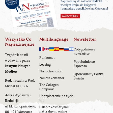
Wszystko Co
Multilanguage
Newsletter
Najważniejsze
Cotygodniowy
newsletter
Tygodnik opinii
Rankomat
wydawany przez
Popołudniowe
Leasing
Instytut Nowych
Espresso
Nieruchomości
Mediów
Opowiadamy Polskę
Zamów kontener
Światu
Red. naczelny:
Prof.
The Collagen
Michał KLEIBER
Company
Adres Wydawcy i
Ubezpieczenie na życie
Pru
Redakcji:
ul. M. Konopnickiej 6,
Sklep z kosmetykami
naturalnymi online
00-491 Warszawa