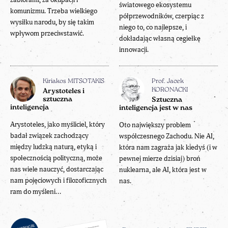
światowego ekosystemu
komunizmu. Trzeba wielkiego
półprzewodników, czerpiąc z
wysiłku narodu, by się takim
niego to, co najlepsze, i
wpływom przeciwstawić.
dokładając własną cegiełkę
innowacji.
Kiriakos MITSOTAKIS
Prof. Jacek
KORONACKI
Arystoteles i
sztuczna
Sztuczna
inteligencja
inteligencja jest w nas
Arystoteles, jako myśliciel, który
Oto największy problem
badał związek zachodzący
współczesnego Zachodu. Nie AI,
między ludzką naturą, etyką i
która nam zagraża jak kiedyś (i w
społecznością polityczną, może
pewnej mierze dzisiaj) broń
nas wiele nauczyć, dostarczając
nuklearna, ale AI, która jest w
nam pojęciowych i filozoficznych
nas.
ram do myśleni...