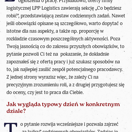
ogłoszenia o pracę. Przykładowo, oferty firmy
logistycznej
LPP Logistics
zawierają sekcję „Co będziesz
robić”, przedstawiającą zestaw codziennych zadań. Nawet
jeśli obowiązki opisane są szczegółowo, warto dopytać o
istotne dla nas aspekty, a także np. proporcję w
rozkładzie czasowym poszczególnych aktywności. Poza
Twoją jasnością co do zakresu przyszłych obowiązków, to
pytanie pozwoli Ci też na pokazanie, że dokładnie
zapoznałeś się z ofertą pracy i już szukasz sposobów na
to, jak najlepiej zasilić zespół potencjalnego pracodawcy.
Z jednej strony wyrazisz więc, że zależy Ci na
precyzyjnym zrozumieniu roli, a z drugiej przygotujesz się
do oceny, czy jest to praca dla Ciebie.
Jak wygląda typowy dzień w konkretnym
dziale?
o pytanie rozwija wcześniejsze i pozwala zajrzeć
„za kulisy” codziennych obowiązków. Zadając je,