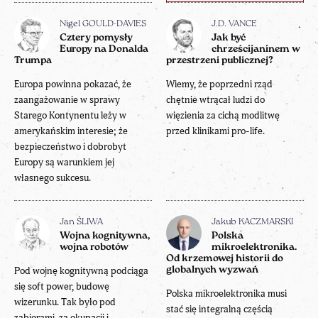
Nigel GOULD-DAVIES
J.D. VANCE
Cztery pomysły
Jak być
Europy na Donalda
chrześcijaninem w
Trumpa
przestrzeni publicznej?
Europa powinna pokazać, że
Wiemy, że poprzedni rząd
zaangażowanie w sprawy
chętnie wtrącał ludzi do
Starego Kontynentu leży w
więzienia za cichą modlitwę
amerykańskim interesie; że
przed klinikami pro-life.
bezpieczeństwo i dobrobyt
Europy są warunkiem jej
własnego sukcesu.
Jan ŚLIWA
Jakub KACZMARSKI
Wojna kognitywna,
Polska
wojna robotów
mikroelektronika.
Od krzemowej historii do
Pod wojnę kognitywną podciąga
globalnych wyzwań
się soft power, budowę
Polska mikroelektronika musi
wizerunku. Tak było pod
stać się integralną częścią
zabiorami, za okupacji i