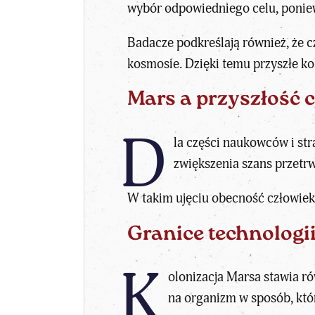
wybór odpowiedniego celu, poniew
Badacze podkreślają również, że c
kosmosie. Dzięki temu przyszłe k
Mars a przyszłość c
D
la części naukowców i st
zwiększenia szans przetrw
W takim ujęciu obecność człowieka
Granice technologii 
K
olonizacja Marsa stawia r
na organizm w sposób, któ