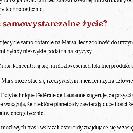
by funkcjonować tam bez zaawansowanej infrastruktury oc
y technologicznie.
e samowystarczalne życie?
 jedynie samo dotarcie na Marsa, lecz zdolność do utrzym
mi byłaby niezwykle podatna na kryzysy.
Marsa koncentrują się na możliwościach lokalnej produkcj
zy Mars może stać się rzeczywistym miejscem życia człowie
Polytechnique Fédérale de Lausanne sugeruje, że
przyszł
e wskazują, że niektóre planetoidy zawierają duże ilości że
alny energetycznie.
możliwych tras i wskazali asteroidy znajdujące się w zas