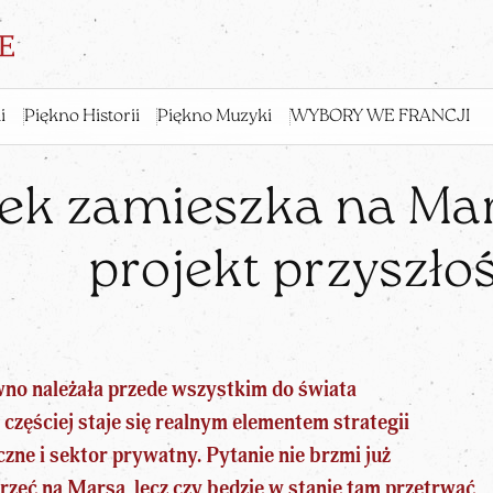
i
Piękno Historii
Piękno Muzyki
WYBORY WE FRANCJI
iek zamieszka na Mar
projekt przyszłoś
wno należała przede wszystkim do świata
 częściej staje się realnym elementem strategii
zne i sektor prywatny. Pytanie nie brzmi już
rzeć na Marsa, lecz czy będzie w stanie tam przetrwać