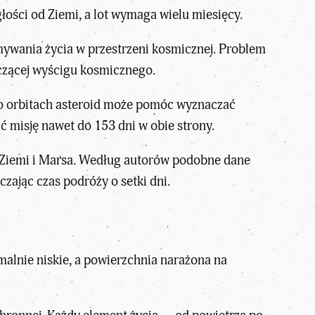
ości od Ziemi, a lot wymaga wielu miesięcy.
ywania życia w przestrzeni kosmicznej. Problem
czącej
wyścigu kosmicznego
.
o orbitach asteroid może pomóc wyznaczać
 misję nawet do 153 dni w obie strony.
y Ziemi i Marsa. Według autorów podobne dane
zając czas podróży o setki dni.
emalnie niskie, a powierzchnia narażona na