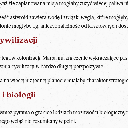
aż źle zaplanowana misja mogłaby zużyć więcej paliwa n
zęść asteroid zawiera wodę i związki węgla, które mogłyb
olonie mogłyby ograniczyć zależność od kosztownych dost
ywilizacji
rategów kolonizacja Marsa ma znaczenie wykraczające poza
ania cywilizacji w bardzo długiej perspektywie.
 na więcej niż jednej planecie miałaby charakter strategi
i biologii
ównież pytania o granice ludzkich możliwości biologiczn
rego wciąż nie rozumiemy w pełni.