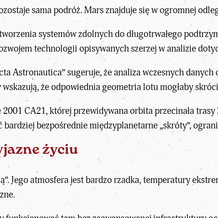
ostaje sama podróż. Mars znajduje się w ogromnej odległ
tworzenia systemów zdolnych do długotrwałego podtrzym
rozwojem technologii opisywanych szerzej w analizie doty
ta Astronautica” sugeruje, że
analiza wczesnych danych 
 wskazują, że odpowiednia geometria lotu mogłaby skrócić
ę 2001 CA21, której przewidywana orbita przecinała tras
bardziej bezpośrednie międzyplanetarne „skróty”, ogranic
jazne życiu
ią”. Jego atmosfera jest bardzo rzadka, temperatury ekstr
zne.