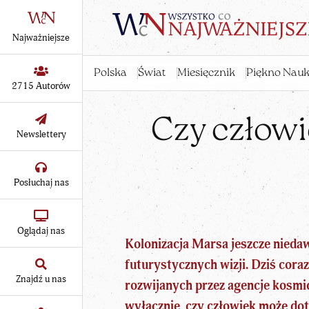
Najważniejsze
Polska
Świat
Miesięcznik
Piękno Nauk
2715 Autorów
Czy człow
Newslettery
Posłuchaj nas
Oglądaj nas
Kolonizacja Marsa jeszcze nieda
futurystycznych wizji. Dziś coraz
Znajdź u nas
rozwijanych przez agencje kosmic
wyłącznie, czy człowiek może dot