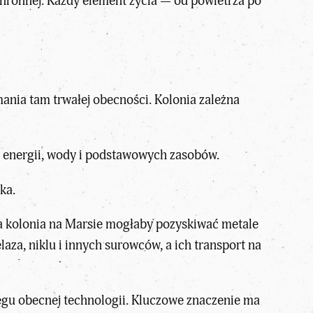
hronnej. Każdy element życia — od powietrza po
ania tam trwałej obecności. Kolonia zależna
i energii, wody i podstawowych zasobów.
ka.
a kolonia na Marsie mogłaby pozyskiwać metale
laza, niklu i innych surowców, a ich transport na
ięgu obecnej technologii. Kluczowe znaczenie ma