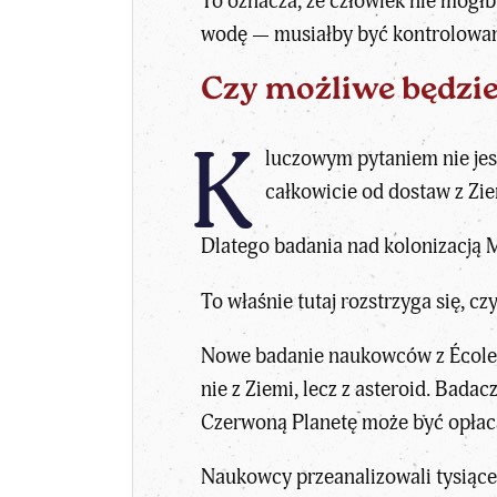
To oznacza, że człowiek nie mógł
wodę — musiałby być kontrolowan
Czy możliwe będzi
K
luczowym pytaniem nie jest
całkowicie od dostaw z Zie
Dlatego badania nad kolonizacją 
To właśnie tutaj rozstrzyga się, c
Nowe badanie naukowców z École 
nie z Ziemi, lecz z asteroid
. Badacz
Czerwoną Planetę może być opłac
Naukowcy przeanalizowali tysiące 