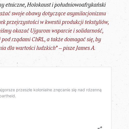
my etniczne, Holokaust i południowoafrykański
rażać swoje obawy dotyczące asymilacjonizmu
 przejrzystości w kwestii produkcji tekstyliów,
niśmy okazać Ujgurom wsparcie i solidarność,
ej pod rządami ChRL, a także domagać się, by
ia dla wartości ludzkich” – pisze
James A.