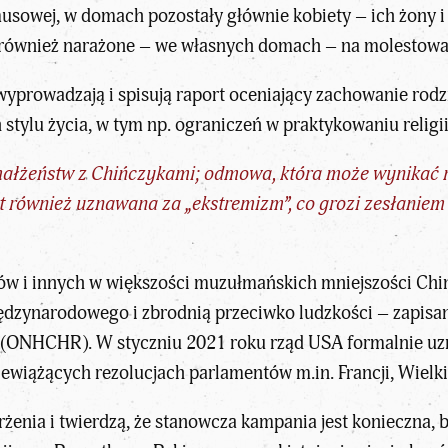
usowej, w domach pozostały głównie kobiety – ich żony i
 również narażone – we własnych domach – na molestowan
wyprowadzają i spisują raport oceniający zachowanie rodzin
tylu życia, w tym np. ograniczeń w praktykowaniu relig
małżeństw z Chińczykami; odmowa, która może wynikać np
est również uznawana za „ekstremizm”, co grozi zesłanie
ów i innych w większości muzułmańskich mniejszości Chi
dzynarodowego i zbrodnią przeciwko ludzkości – zapisa
(ONHCHR). W styczniu 2021 roku rząd USA formalnie uzna
iewiążących rezolucjach parlamentów m.in. Francji, Wielkie
rżenia i twierdzą, że stanowcza kampania jest konieczna,