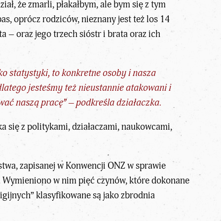
iał, że zmarli, płakałbym, ale bym się z tym
as, oprócz rodziców, nieznany jest też los 14
 – oraz jego trzech sióstr i brata oraz ich
ko statystyki, to konkretne osoby i nasza
latego jesteśmy też nieustannie atakowani i
wać naszą pracę” – podkreśla działaczka.
a się z politykami, działaczami, naukowcami,
.
ójstwa, zapisanej w Konwencji ONZ w sprawie
u. Wymieniono w nim pięć czynów, które dokonane
igijnych” klasyfikowane są jako zbrodnia