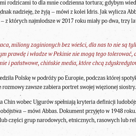
oimi rodzicami to dla mnie codzienna tortura; gdybym wiedz
nak nadzieję, że żyją – mówi z kolei Idris. Jak wylicza Abb
– z których najmłodsze w 2017 roku miały po dwa, trzy lata
ca, miliony zaginionych bez wieści, dla nas to nie są tyl
m prawdę i władze w Pekinie nie mogą tego tolerować, d
nie i państwowe, chińskie media, które chcą zdyskredyto
dziła Polskę w podróży po Europie, podczas której spotyk
 rozmowy zawsze zabiera portret swojej więzionej siostry
ia Chin wobec Ujgurów spełniają kryteria definicji ludob
udobójstwa – mówi Abbas. Dokument przyjęto w 1948 rok
 lub części grup narodowych, etnicznych, rasowych lub rel