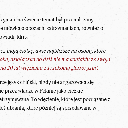
rzymań, na świecie temat był przemilczany,
ie mówiła o obozach, zatrzymaniach, również o
owiada Idris.
eż moją ciotkę, dwie najbliższe mi osoby, które
oku, działaczka do dziś nie ma kontaktu ze swoją
na 20 lat więzienia za rzekomy „terroryzm”.
ze język chiński, nigdy nie angażowała się
e przez władze w Pekinie jako ciężkie
zetrzymywana. To więzienie, które jest powiązane z
ieś ubrania, które później są sprzedawane w