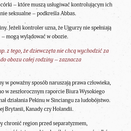
 córki – które muszą usługiwać kontrolującym ich
ie seksualne – podkreśla Abbas.
y. Jeżeli kontroler uzna, że Ujgurzy nie spełniają
ii – mogą wylądować w obozie.
. z tego, że dziewczęta nie chcą wychodzić za
m do obozu całej rodziny – zaznacza
ny w poważny sposób naruszają prawa człowieka,
no w zeszłorocznym raporcie Biura Wysokiego
ł działania Pekinu w Sinciangu za ludobójstwo.
j Brytanii, Kanady czy Holandii.
 by chronić region przed separatyzmem,