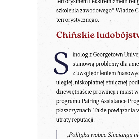
terroryzmem i ekstremizmem religi
szkolenia zawodowego”. Władze Ch
terrorystycznego.
Chińskie ludobójs
S
inolog z Georgetown Univer
stanowią problemy dla ame
z uwzględnieniem masowych
uległej, niskopłatnej etnicznej p
dziewiętnaście prowincji i miast
programu Pairing Assistance Pro
płaszczyznach. Takie powiązania 
utraty reputacji.
„Polityka wobec Sinciangu n