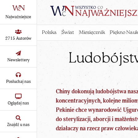
Najważniejsze
Polska
Świat
Miesięcznik
Piękno Nauk
2715 Autorów
Ludobójst
Newslettery
Posłuchaj nas
Chiny dokonują ludobójstwa nas
koncentracyjnych, kolejne milio
Oglądaj nas
Pekinie chce wynarodowić Ujguró
do sterylizacji, aborcji i małże
Znajdź u nas
działaczy na rzecz praw człowiek