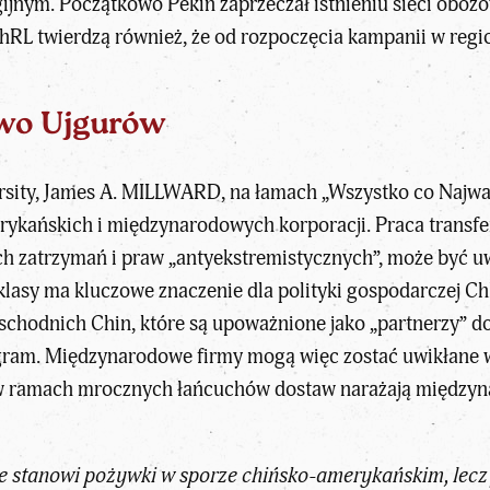
jnym. Początkowo Pekin zaprzeczał istnieniu sieci obozó
RL twierdzą również, że od rozpoczęcia kampanii w regi
two Ujgurów
sity,
James A. MILLWARD
, na łamach „
Wszystko co Najwa
rykańskich i międzynarodowych korporacji. Praca transf
 zatrzymań i praw „antyekstremistycznych”, może być uw
odklasy ma kluczowe znaczenie dla polityki gospodarczej C
 wschodnich Chin, które są upoważnione jako „partnerzy” 
gram. Międzynarodowe firmy mogą więc zostać uwikłane w
w ramach mrocznych łańcuchów dostaw narażają międzyna
ie stanowi pożywki w sporze chińsko-amerykańskim, lecz