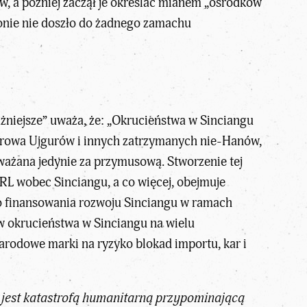
w, a później zaczął je określać mianem „ośrodków
onie nie doszło do żadnego zamachu
żniejsze
” uważa, że: „Okrucieństwa w Sinciangu
erowa Ujgurów i innych zatrzymanych nie-Hanów,
ażana jedynie za przymusową. Stworzenie tej
hRL wobec Sinciangu, a co więcej, obejmuje
do finansowania rozwoju Sinciangu w ramach
 okrucieństwa w Sinciangu na wielu
rodowe marki na ryzyko blokad importu, kar i
 jest katastrofą humanitarną przypominającą