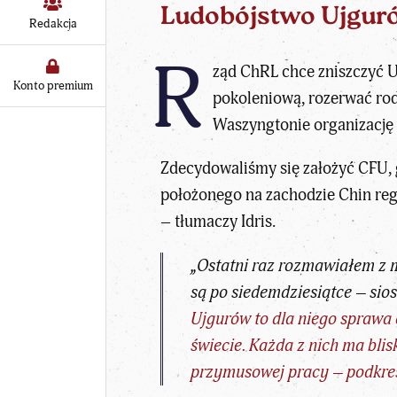
Ludobójstwo Ujgur
Redakcja
R
ząd ChRL chce zniszczyć U
Konto premium
pokoleniową, rozerwać rod
Waszyngtonie organizację
Zdecydowaliśmy się założyć CFU, g
położonego na zachodzie Chin reg
– tłumaczy Idris.
„Ostatni raz rozmawiałem z 
są po siedemdziesiątce – sio
Ujgurów to dla niego sprawa 
świecie. Każda z nich ma bli
przymusowej pracy – podkre