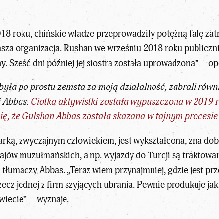
18 roku, chińskie władze przeprowadziły potężną falę zat
asza organizacja. Rushan we wrześniu 2018 roku publiczn
ny. Sześć dni później jej siostra została uprowadzona” – op
była po prostu zemsta za moją działalność, zabrali równi
i Abbas.
Ciotka aktywistki została wypuszczona w 2019 r
się, że Gulshan Abbas została skazana w tajnym procesie 
arką, zwyczajnym człowiekiem, jest wykształcona, zna dobr
rajów muzułmańskich, a np. wyjazdy do Turcji są traktowan
– tłumaczy Abbas. „Teraz wiem przynajmniej, gdzie jest pr
cz jednej z firm szyjących ubrania. Pewnie produkuje jak
wiecie” – wyznaje.