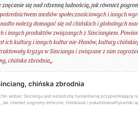
e znęcanie się nad rdzenną ludnością, jak również pogro
 pośrednictwem mediów społecznościowych i innych wy
adto należy domagać się od chińskich i globalnych marek
ych i innych produktów związanych z Sinciangiem. Powin
 ich kultury i innych kultur nie-Hanów, kultury chiński
traktowały kryzys w Sinciangu i związane z nim zagrożen
ng, chińska zbrodnia
„.