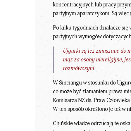
koncentracyjnych lub pracy przym
partyjnym aparatczykom. Są więc
Po kilku tygodniach działacze się 
partyjnych wymogów dotyczących s
Ujgurki są też zmuszane do 
mąż za osoby niereligijne, j
rozmówczyni.
W Sinciangu w stosunku do Ujgur
co może być złamaniem prawa mię
Komisarza NZ ds. Praw Człowieka 
W ten sposób określono je też w n
Chińskie władze odrzucają te oska