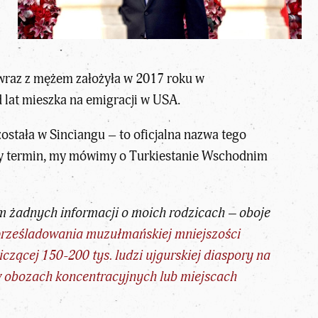
 wraz z mężem założyła w 2017 roku w
lat mieszka na emigracji w USA.
ostała w Sinciangu – to oficjalna nazwa tego
lny termin, my mówimy o Turkiestanie Wschodnim
m żadnych informacji o moich rodzicach – oboje
prześladowania muzułmańskiej mniejszości
czącej 150-200 tys. ludzi ujgurskiej diaspory na
i w obozach koncentracyjnych lub miejscach