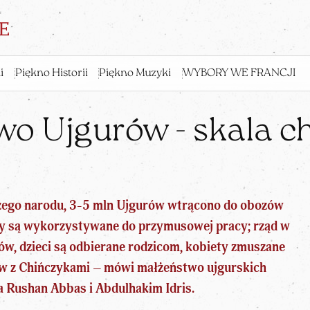
i
Piękno Historii
Piękno Muzyki
WYBORY WE FRANCJI
wo Ujgurów - skala c
zego narodu, 3-5 mln Ujgurów wtrącono do obozów
ny są wykorzystywane do przymusowej pracy; rząd w
w, dzieci są odbierane rodzicom, kobiety zmuszane
ństw z Chińczykami – mówi małżeństwo ujgurskich
a Rushan Abbas i Abdulhakim Idris.