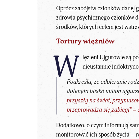
Oprócz zabójstw członków danej g
zdrowia psychicznego członków da
środków, których celem jest wstr
Tortury więźniów
W
ięzieni Ujgurowie są p
nieustannie indoktryno
Podkreśla, że odbieranie rod
dotknęła blisko milion ujgurs
przyszły na świat, przymusow
przeprowadza się zabiegi” –
Dodatkowo, o czym informują same 
monitorować ich sposób życia – r