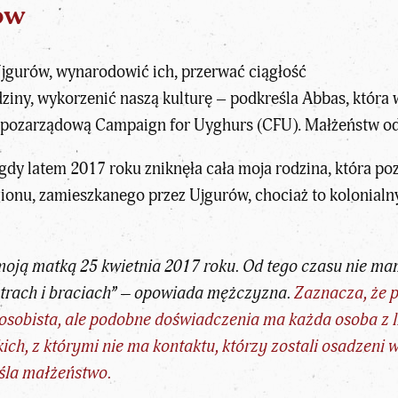
ów
jgurów, wynarodowić ich, przerwać ciągłość
ziny, wykorzenić naszą kulturę – podkreśla Abbas, która
 pozarządową Campaign for Uyghurs (CFU). Małżeństw od 
dy latem 2017 roku zniknęła cała moja rodzina, która poz
ionu, zamieszkanego przez Ujgurów, chociaż to kolonia
moją matką 25 kwietnia 2017 roku. Od tego czasu nie ma
strach i braciach” – opowiada mężczyzna.
Zaznacza, że 
osobista, ale podobne doświadczenia ma każda osoba z li
skich, z którymi nie ma kontaktu, którzy zostali osadzen
śla małżeństwo.