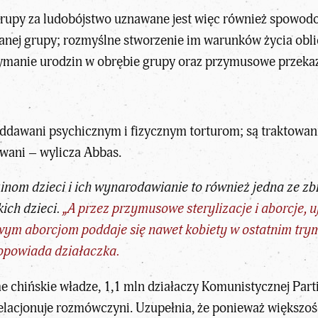
rupy za ludobójstwo uznawane jest więc również spowodo
nej grupy; rozmyślne stworzenie im warunków życia oblic
zymanie urodzin w obrębie grupy oraz przymusowe przekaz
oddawani psychicznym i fizycznym torturom; są traktowani
wani – wylicza Abbas.
zinom dzieci i ich wynarodawianie to również jedna ze z
kich dzieci.
„A przez przymusowe sterylizacje i aborcje, u
ym aborcjom poddaje się nawet kobiety w ostatnim trymest
 opowiada działaczka.
chińskie władze, 1,1 mln działaczy Komunistycznej Partii
elacjonuje rozmówczyni. Uzupełnia, że ponieważ większo