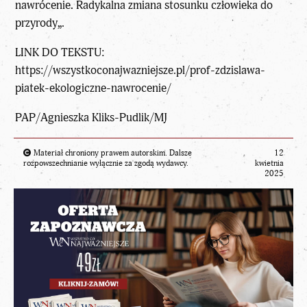
nawrócenie
.
Radykalna zmiana stosunku człowieka do
przyrody
„.
LINK DO TEKSTU:
https://wszystkoconajwazniejsze.pl/prof-zdzislawa-
piatek-ekologiczne-nawrocenie/
PAP/Agnieszka Kliks-Pudlik/MJ
Materiał chroniony prawem autorskim. Dalsze
12
rozpowszechnianie wyłącznie za zgodą wydawcy.
kwietnia
2025