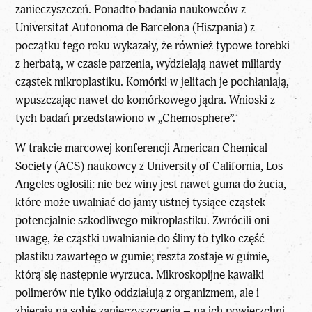
zanieczyszczeń. Ponadto badania naukowców z
Universitat Autonoma de Barcelona (Hiszpania) z
początku tego roku wykazały, że również typowe torebki
z herbatą, w czasie parzenia, wydzielają nawet miliardy
cząstek mikroplastiku. Komórki w jelitach je pochłaniają,
wpuszczając nawet do komórkowego jądra. Wnioski z
tych badań przedstawiono w „Chemosphere”.
W trakcie marcowej konferencji American Chemical
Society (ACS) naukowcy z University of California, Los
Angeles ogłosili: nie bez winy jest nawet guma do żucia,
które może uwalniać do jamy ustnej tysiące cząstek
potencjalnie szkodliwego mikroplastiku. Zwrócili oni
uwagę, że cząstki uwalnianie do śliny to tylko część
plastiku zawartego w gumie; reszta zostaje w gumie,
którą się następnie wyrzuca. Mikroskopijne kawałki
polimerów nie tylko oddziałują z organizmem, ale i
zbierają na sobie zanieczyszczenia – na ich powierzchni