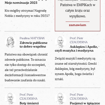
Moje nominacje 2025
Państwa w EMPIKach w
całym kraju oraz
Kto mógłby otrzymać Nagrodę
Nobla z medycyny w roku 2025?
wysyłkowo.
zamawiam
Paulina MATYSIAK
Prof. Piotr
CZAUDERNA
Zdrowie publiczne
to dobro wspólne
Asklepios i Apollo,
czyli muzyka i medycyna
Państwo ma obowiązek chronić
Związki muzyki i medycyny są
zdrowie publiczne. To oznacza
znane od starożytności. Grecki
nie tylko dostęp do szczepień,
Asklepios, bóg medycyny, był
ale też przeciwdziałanie
synem Apolla, boga światła i
dezinformacji i konsekwentne
sztuki.
budowanie zaufania do nauki.
Prof. Piotr
Prof. Piotr
CZAUDERNA
CZAUDERNA
Boty śmierci
Pacjenci w śpiączce