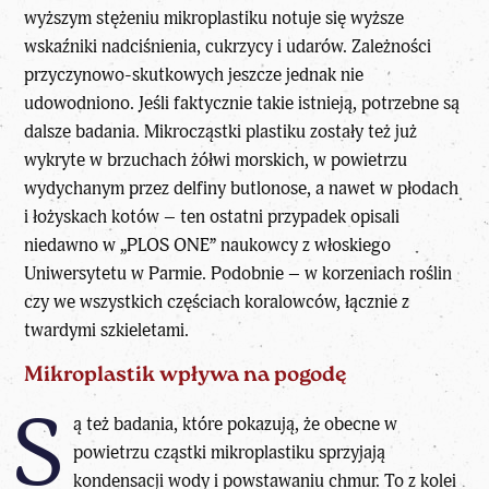
wyższym stężeniu mikroplastiku notuje się wyższe
wskaźniki nadciśnienia, cukrzycy i udarów. Zależności
przyczynowo-skutkowych jeszcze jednak nie
udowodniono. Jeśli faktycznie takie istnieją, potrzebne są
dalsze badania. Mikrocząstki plastiku zostały też już
wykryte w brzuchach żółwi morskich, w powietrzu
wydychanym przez delfiny butlonose, a nawet w płodach
i łożyskach kotów – ten ostatni przypadek opisali
niedawno w „PLOS ONE” naukowcy z włoskiego
Uniwersytetu w Parmie. Podobnie – w korzeniach roślin
czy we wszystkich częściach koralowców, łącznie z
twardymi szkieletami.
Mikroplastik wpływa na pogodę
S
ą też badania, które pokazują, że obecne w
powietrzu cząstki mikroplastiku sprzyjają
kondensacji wody i powstawaniu chmur. To z kolei