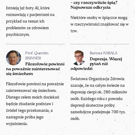
– czy rzeczywiście śpią?
Istnieją już boty AI, które
Najnowsze odkrycia
rozmawiają z pacjentami na
Niektóre osoby w śpiączce mogą
przykład na temat ich
w rzeczywistości znajdować się w
problemów ze zdrowiem
tzw.
psychicznym.
Prof. Quentin
Bartosz KABAŁA
SKINNER
Depresja. Więcej
pytań niż
Filozofowie powinni
odpowiedzi
na poważnie zainteresować
się śmiechem
Światowa Organizacja Zdrowia
Filozofowie powinni na poważnie
szacuje, że na całym świecie na
zainteresować się śmiechem.
depresję cierpi ok. 280 milionów
Dlatego celem moich dociekań
osób. Każdego roku z powodu
będzie zbadanie podstaw i
depresji skuteczne próby
źródeł tego przekonania, a
samobójcze podejmuje 700 tys.
następnie próba jego
osób.
wyjaśnienia.