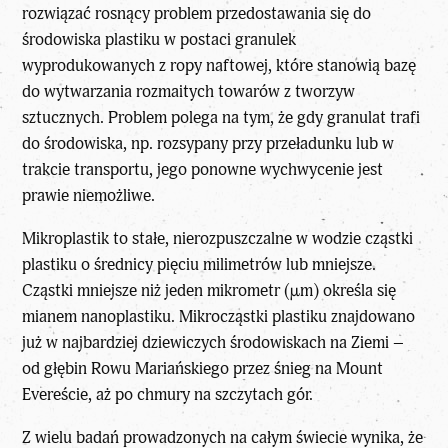
rozwiązać rosnący problem przedostawania się do
środowiska plastiku w postaci granulek
wyprodukowanych z ropy naftowej, które stanowią bazę
do wytwarzania rozmaitych towarów z tworzyw
sztucznych. Problem polega na tym, że gdy granulat trafi
do środowiska, np. rozsypany przy przeładunku lub w
trakcie transportu, jego ponowne wychwycenie jest
prawie niemożliwe.
Mikroplastik to stałe, nierozpuszczalne w wodzie cząstki
plastiku o średnicy pięciu milimetrów lub mniejsze.
Cząstki mniejsze niż jeden mikrometr (µm) określa się
mianem nanoplastiku. Mikrocząstki plastiku znajdowano
już w najbardziej dziewiczych środowiskach na Ziemi –
od głębin Rowu Mariańskiego przez śnieg na Mount
Evereście, aż po chmury na szczytach gór.
Z wielu badań prowadzonych na całym świecie wynika, że