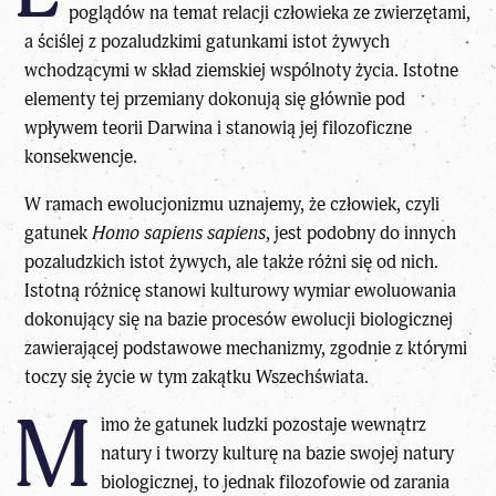
poglądów na temat relacji człowieka ze zwierzętami,
a ściślej z pozaludzkimi gatunkami istot żywych
wchodzącymi w skład ziemskiej wspólnoty życia. Istotne
elementy tej przemiany dokonują się głównie pod
wpływem teorii Darwina i stanowią jej filozoficzne
konsekwencje.
W ramach
ewolucjonizmu
uznajemy, że człowiek, czyli
gatunek
Homo sapiens sapiens
, jest podobny do innych
pozaludzkich istot żywych, ale także różni się od nich.
Istotną różnicę stanowi kulturowy wymiar ewoluowania
dokonujący się na bazie procesów ewolucji biologicznej
zawierającej podstawowe mechanizmy, zgodnie z którymi
toczy się życie w tym zakątku Wszechświata.
M
imo że gatunek ludzki pozostaje wewnątrz
natury i tworzy kulturę na bazie swojej natury
biologicznej, to jednak filozofowie od zarania