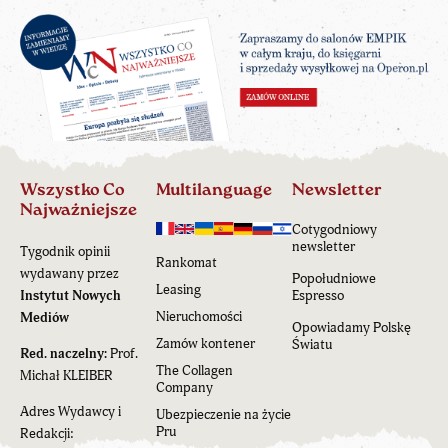
Wszystko Co
Multilanguage
Newsletter
Najważniejsze
Cotygodniowy
newsletter
Tygodnik opinii
Rankomat
wydawany przez
Popołudniowe
Leasing
Instytut Nowych
Espresso
Nieruchomości
Mediów
Opowiadamy Polskę
Zamów kontener
Światu
Red. naczelny:
Prof.
The Collagen
Michał KLEIBER
Company
Adres Wydawcy i
Ubezpieczenie na życie
Pru
Redakcji: