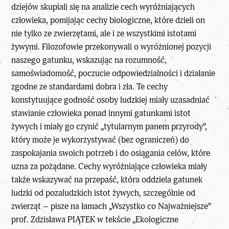
dziejów skupiali się na analizie cech wyróżniających
człowieka, pomijając cechy biologiczne, które dzieli on
nie tylko ze zwierzętami, ale i ze wszystkimi istotami
żywymi. Filozofowie przekonywali o wyróżnionej pozycji
naszego gatunku, wskazując na rozumność,
samoświadomość, poczucie odpowiedzialności i działanie
zgodne ze standardami dobra i zła. Te cechy
konstytuujące godność osoby ludzkiej miały uzasadniać
stawianie człowieka ponad innymi gatunkami istot
żywych i miały go czynić „tytularnym panem przyrody”,
który może je wykorzystywać (bez ograniczeń) do
zaspokajania swoich potrzeb i do osiągania celów, które
uzna za pożądane. Cechy wyróżniające człowieka miały
także wskazywać na przepaść, która oddziela gatunek
ludzki od pozaludzkich istot żywych, szczególnie od
zwierząt – pisze na łamach „
Wszystko co Najważniejsze
”
prof. Zdzisława PIĄTEK
w tekście „
Ekologiczne