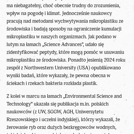
ma niebagatelny, choć obecnie trudny do zrozumienia,
wpływ na pogodę i klimat. Jednocześnie naukowcy
pracują nad metodami wychwytywania mikroplastiku ze
środowiska i badają sposoby na ograniczenie kumulacji
mikroplastiku w naszych organizmach. Jak podano w
lutym na łamach „Science Advances”, udało się
zidentyfikować peptydy, które mogą pomóc w usuwaniu
mikroplastiku ze środowiska. Ponadto jesienią 2024 roku
zespół z Northwestern University (USA) opublikowano
wyniki badań, które wykazały, że pewna obecna w
ściekach i rzekach bakteria rozkłada plastik.
Z kolei w marcu na łamach „Environmental Science and
Technology” ukazała się publikacja m.in. polskich
naukowców (z UW, SGGW, AGH, Uniwersytetu
Rzeszowskiego i uczelni indyjskiej), którzy wykazali, że
żerowanie ryb oraz dużych bezkręgowców wodnych,