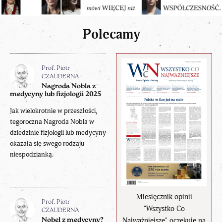
Polecamy
Prof. Piotr
CZAUDERNA
Nagroda Nobla z
medycyny lub fizjologii 2025
Jak wielokrotnie w przeszłości,
tegoroczna Nagroda Nobla w
dziedzinie fizjologii lub medycyny
okazała się swego rodzaju
niespodzianką.
Miesięcznik opinii
Prof. Piotr
"Wszystko Co
CZAUDERNA
Najważniejsze" oczekuje na
Nobel z medycyny?