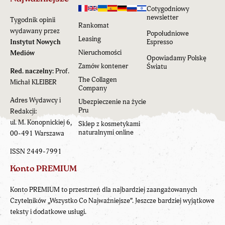
Cotygodniowy
newsletter
Tygodnik opinii
Rankomat
wydawany przez
Popołudniowe
Leasing
Instytut Nowych
Espresso
Nieruchomości
Mediów
Opowiadamy Polskę
Zamów kontener
Światu
Red. naczelny:
Prof.
The Collagen
Michał KLEIBER
Company
Adres Wydawcy i
Ubezpieczenie na życie
Pru
Redakcji:
ul. M. Konopnickiej 6,
Sklep z kosmetykami
naturalnymi online
00-491 Warszawa
ISSN 2449-7991
Konto PREMIUM
Konto PREMIUM to przestrzeń dla najbardziej zaangażowanych
Czytelników „Wszystko Co Najważniejsze”. Jeszcze bardziej wyjątkowe
teksty i dodatkowe usługi.