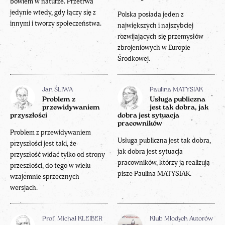
bowiem w naturze. Przetrwa
jedynie wtedy, gdy łączy się z
Polska posiada jeden z
innymi i tworzy społeczeństwa.
największych i najszybciej
rozwijających się przemysłów
zbrojeniowych w Europie
Środkowej.
Jan ŚLIWA
Paulina MATYSIAK
Problem z
Usługa publiczna
przewidywaniem
jest tak dobra, jak
przyszłości
dobra jest sytuacja
pracowników
Problem z przewidywaniem
Usługa publiczna jest tak dobra,
przyszłości jest taki, że
jak dobra jest sytuacja
przyszłość widać tylko od strony
pracowników, którzy ją realizują -
przeszłości, do tego w wielu
pisze Paulina MATYSIAK.
wzajemnie sprzecznych
wersjach.
Prof. Michał KLEIBER
Klub Młodych Autorów