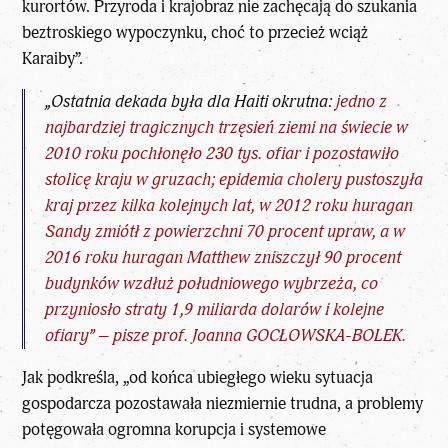
kurortów. Przyroda i krajobraz nie zachęcają do szukania
beztroskiego wypoczynku, choć to przecież wciąż
Karaiby”.
„Ostatnia dekada była dla Haiti okrutna:
jedno z
najbardziej tragicznych trzęsień ziemi na świecie w
2010 roku pochłonęło 230 tys. ofiar i pozostawiło
stolicę kraju w gruzach; epidemia cholery pustoszyła
kraj przez kilka kolejnych lat, w 2012 roku huragan
Sandy zmiótł z powierzchni 70 procent upraw, a w
2016 roku huragan Matthew zniszczył 90 procent
budynków wzdłuż południowego wybrzeża, co
przyniosło straty 1,9 miliarda dolarów i kolejne
ofiary” – pisze prof. Joanna GOCŁOWSKA-BOLEK.
Jak podkreśla, „od końca ubiegłego wieku sytuacja
gospodarcza pozostawała niezmiernie trudna, a problemy
potęgowała ogromna korupcja i systemowe