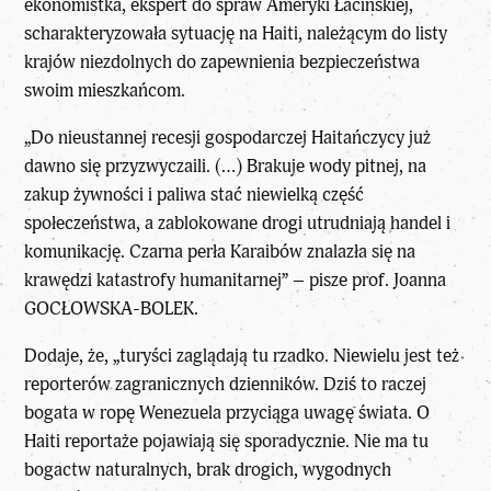
ekonomistka, ekspert do spraw Ameryki Łacińskiej,
scharakteryzowała sytuację na Haiti, należącym do listy
krajów niezdolnych do zapewnienia bezpieczeństwa
swoim mieszkańcom.
„Do nieustannej recesji gospodarczej Haitańczycy już
dawno się przyzwyczaili. (…) Brakuje wody pitnej, na
zakup żywności i paliwa stać niewielką część
społeczeństwa, a zablokowane drogi utrudniają handel i
komunikację. Czarna perła Karaibów znalazła się na
krawędzi katastrofy humanitarnej” – pisze prof.
Joanna
GOCŁOWSKA-BOLEK
.
Dodaje, że, „turyści zaglądają tu rzadko. Niewielu jest też
reporterów zagranicznych dzienników. Dziś to raczej
bogata w ropę Wenezuela przyciąga uwagę świata. O
Haiti reportaże pojawiają się sporadycznie. Nie ma tu
bogactw naturalnych, brak drogich, wygodnych