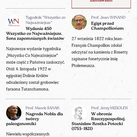
zamawiam
Tygodnik "Wszystko co
Prof. Jean WINAND
Najważniejsze"
Egipt przed
Champollionem
Wydanie 450
Wszystko co Najważniejsze.
27 września 1822 roku Jean-
Sens zapomnianych światów
François Champollion zdołał
Najnowsze wydanie tygodnika
odczytać na kamieniu z Rosetty
„Wszystko Co Najważniejsze”
zapisane fonetycznie imię
może część z Państwa zaskoczyć.
Ptolemeusza.
Otóż 4. listopada 1922 w
egipskiej Dolinie Królów
odnaleziony został grobowiec
faraona Tutanchamona.
Prof. Marek SANAK
Prof. Jerzy MIZIOŁEK
Nagroda Nobla dla
W obronie
twórcy
Rzeczypospolitej.
paleogenomiki
Stanisław Kostka Potocki
(1755–1821)
Niewielu współczesnych