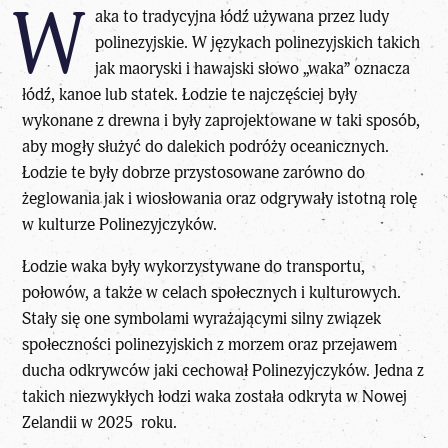
W
aka to tradycyjna łódź używana przez ludy
polinezyjskie. W językach polinezyjskich takich
jak maoryski i hawajski słowo „waka” oznacza
łódź, kanoe lub statek. Łodzie te najczęściej były
wykonane z drewna i były zaprojektowane w taki sposób,
aby mogły służyć do dalekich podróży oceanicznych.
Łodzie te były dobrze przystosowane zarówno do
żeglowania jak i wiosłowania oraz odgrywały istotną rolę
w kulturze Polinezyjczyków.
Łodzie waka były wykorzystywane do transportu,
połowów, a także w celach społecznych i kulturowych.
Stały się one symbolami wyrażającymi silny związek
społeczności
polinezyjskich z morzem oraz przejawem
ducha odkrywców jaki cechował Polinezyjczyków. Jedna z
takich niezwykłych łodzi waka została odkryta w Nowej
Zelandii w 2025 roku.