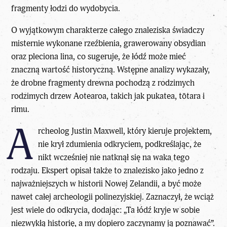
fragmenty łodzi do wydobycia.
O wyjątkowym charakterze całego znaleziska świadczy
misternie wykonane rzeźbienia, grawerowany obsydian
oraz pleciona lina, co sugeruje, że łódź może mieć
znaczną wartość historyczną. Wstępne analizy wykazały,
że drobne fragmenty drewna pochodzą z rodzimych
rodzimych drzew Aotearoa, takich jak pukatea, tōtara i
rimu.
A
rcheolog Justin Maxwell, który kieruje projektem,
nie krył zdumienia odkryciem, podkreślając, że
nikt wcześniej nie natknął się na waka tego
rodzaju. Ekspert opisał także to znalezisko jako jedno z
najważniejszych w historii Nowej Zelandii, a być może
nawet całej archeologii polinezyjskiej. Zaznaczył, że wciąż
jest wiele do odkrycia, dodając: „Ta łódź kryje w sobie
niezwykłą historię, a my dopiero zaczynamy ją poznawać”.