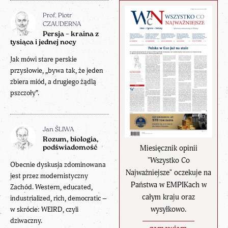
Prof. Piotr
CZAUDERNA
Persja – kraina z
tysiąca i jednej nocy
Jak mówi stare perskie
przysłowie, „bywa tak, że jeden
zbiera miód, a drugiego żądlą
pszczoły”.
Jan ŚLIWA
Rozum, biologia,
Miesięcznik opinii
podświadomość
"Wszystko Co
Obecnie dyskusja zdominowana
Najważniejsze" oczekuje na
jest przez modernistyczny
Państwa w EMPIKach w
Zachód. Western, educated,
całym kraju oraz
industrialized, rich, democratic –
wysyłkowo.
w skrócie: WEIRD, czyli
dziwaczny.