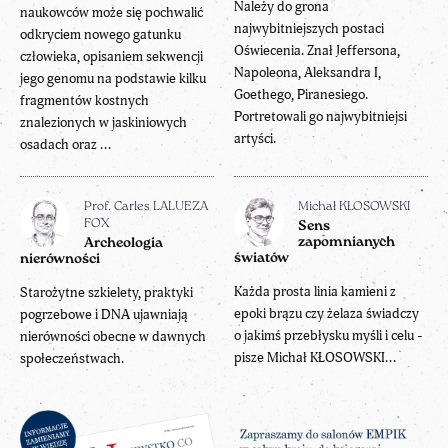
Należy do grona
naukowców może się pochwalić
najwybitniejszych postaci
odkryciem nowego gatunku
Oświecenia. Znał Jeffersona,
człowieka, opisaniem sekwencji
Napoleona, Aleksandra I,
jego genomu na podstawie kilku
Goethego, Piranesiego.
fragmentów kostnych
Portretowali go najwybitniejsi
znalezionych w jaskiniowych
artyści.
osadach oraz ...
Prof. Carles LALUEZA
Michał KŁOSOWSKI
FOX
Sens
zapomnianych
Archeologia
światów
nierówności
Każda prosta linia kamieni z
Starożytne szkielety, praktyki
epoki brązu czy żelaza świadczy
pogrzebowe i DNA ujawniają
o jakimś przebłysku myśli i celu -
nierówności obecne w dawnych
pisze Michał KŁOSOWSKI...
społeczeństwach.