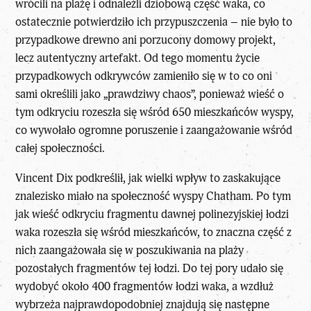
wrócili na plażę i odnaleźli dziobową część waka, co
ostatecznie potwierdziło ich przypuszczenia – nie było to
przypadkowe drewno ani porzucony domowy projekt,
lecz autentyczny artefakt. Od tego momentu życie
przypadkowych odkrywców zamieniło się w to co oni
sami określili jako „prawdziwy chaos”, ponieważ wieść o
tym odkryciu rozeszła się wśród 650 mieszkańców wyspy,
co wywołało ogromne poruszenie i zaangażowanie wśród
całej społeczności.
Vincent Dix podkreślił, jak wielki wpływ to zaskakujące
znalezisko miało na społeczność wyspy Chatham. Po tym
jak wieść odkryciu fragmentu dawnej polinezyjskiej łodzi
waka rozeszła się wśród mieszkańców, to znaczna część z
nich zaangażowała się w poszukiwania na plaży
pozostałych fragmentów tej łodzi. Do tej pory udało się
wydobyć około 400 fragmentów łodzi waka, a wzdłuż
wybrzeża najprawdopodobniej znajdują się następne