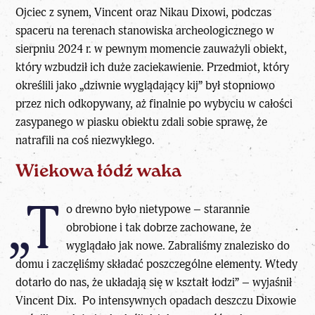
Ojciec z synem, Vincent oraz Nikau Dixowi, podczas
spaceru na terenach stanowiska archeologicznego w
sierpniu 2024 r. w pewnym momencie zauważyli obiekt,
który wzbudził ich duże zaciekawienie. Przedmiot, który
określili jako „dziwnie wyglądający kij” był stopniowo
przez nich odkopywany, aż finalnie po wybyciu w całości
zasypanego w piasku obiektu zdali sobie sprawę, że
natrafili na coś niezwykłego.
Wiekowa łódź waka
„T
o drewno było nietypowe – starannie
obrobione i tak dobrze zachowane, że
wyglądało jak nowe. Zabraliśmy znalezisko do
domu i zaczęliśmy składać poszczególne elementy. Wtedy
dotarło do nas, że układają się w kształt łodzi” – wyjaśnił
Vincent Dix. Po intensywnych opadach deszczu Dixowie