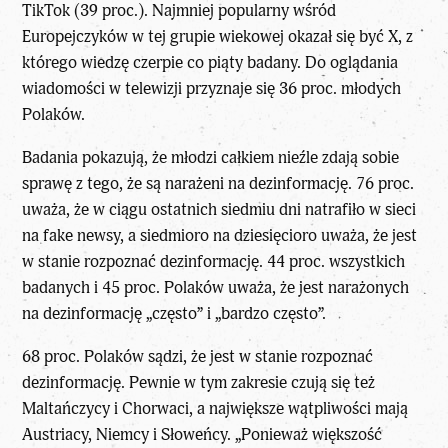
TikTok (39 proc.). Najmniej popularny wśród
Europejczyków w tej grupie wiekowej okazał się być X, z
którego wiedzę czerpie co piąty badany. Do oglądania
wiadomości w telewizji przyznaje się 36 proc. młodych
Polaków.
Badania pokazują, że młodzi całkiem nieźle zdają sobie
sprawę z tego, że są narażeni na dezinformację. 76 proc.
uważa, że w ciągu ostatnich siedmiu dni natrafiło w sieci
na fake newsy, a siedmioro na dziesięcioro uważa, że jest
w stanie rozpoznać dezinformację. 44 proc. wszystkich
badanych i 45 proc. Polaków uważa, że jest narażonych
na dezinformację „często” i „bardzo często”.
68 proc. Polaków sądzi, że jest w stanie rozpoznać
dezinformację. Pewnie w tym zakresie czują się też
Maltańczycy i Chorwaci, a największe wątpliwości mają
Austriacy, Niemcy i Słoweńcy. „Ponieważ większość