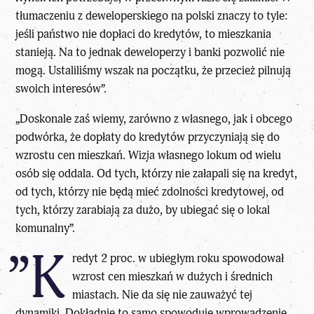
tłumaczeniu z deweloperskiego na polski znaczy to tyle:
jeśli państwo nie dopłaci do kredytów, to mieszkania
stanieją. Na to jednak deweloperzy i banki pozwolić nie
mogą. Ustaliliśmy wszak na początku, że przecież pilnują
swoich interesów”.
„Doskonale zaś wiemy, zarówno z własnego, jak i obcego
podwórka, że dopłaty do kredytów przyczyniają się do
wzrostu cen mieszkań. Wizja własnego lokum od wielu
osób się oddala. Od tych, którzy nie załapali się na kredyt,
od tych, którzy nie będą mieć zdolności kredytowej, od
tych, którzy zarabiają za dużo, by ubiegać się o lokal
komunalny”.
”K
redyt 2 proc. w ubiegłym roku spowodował
wzrost cen mieszkań w dużych i średnich
miastach. Nie da się nie zauważyć tej
dynamiki. Dokładnie to samo spowoduje wprowadzenie