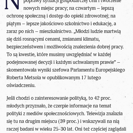
N
poprawy sytuacji gospodarczej Unii i tworzenie
nowych miejsc pracy; na czwartym – lepszą
ochronę społeczną i dostęp do opieki zdrowotnej; na
piątym – lepsze jakościowo szkolnictwo i edukację, a
zaraz po nich – mieszkalnictwo. „Młodzi ludzie martwią
się dziś rosnącymi cenami, zmianami klimatu,
bezpieczeństwem i możliwością znalezienia dobrej pracy.
To są kwestie, które musimy uwzględniać w każdej
podejmowanej decyzji i każdym uchwalanym prawie” –
skomentowała wyniki szefowa Parlamentu Europejskiego
Roberta Metsola w opublikowanym 17 lutego
oświadczeniu.
Jeśli chodzi o zainteresowanie polityką, to 42 proc.
młodych przyznało, że czerpie informacje na temat
polityki z mediów społecznościowych. Telewizja znalazła
się tu na drugim miejscu (39 proc.) i wskazywali na nią
raczej badani w wieku 25-30 lat. Oni też częściej zaglądali