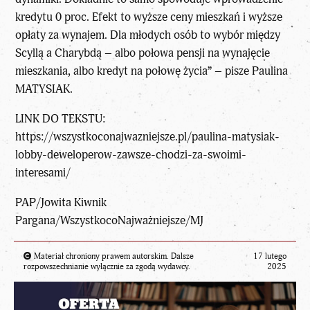
kredytu 0 proc. Efekt to wyższe ceny mieszkań i wyższe
opłaty za wynajem. Dla młodych osób to wybór między
Scyllą a Charybdą – albo połowa pensji na wynajęcie
mieszkania, albo kredyt na połowę życia” – pisze
Paulina
MATYSIAK
.
LINK DO TEKSTU:
https://wszystkoconajwazniejsze.pl/paulina-matysiak-
lobby-deweloperow-zawsze-chodzi-za-swoimi-
interesami/
PAP/Jowita Kiwnik
Pargana/WszystkocoNajważniejsze/MJ
Materiał chroniony prawem autorskim. Dalsze
17 lutego
rozpowszechnianie wyłącznie za zgodą wydawcy.
2025