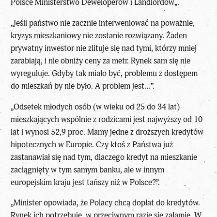
Polsce Ministerstwo Deweloperów i Landlordów
„.
„Jeśli
państwo
nie zacznie interweniować na poważnie,
kryzys mieszkaniowy nie zostanie rozwiązany. Żaden
prywatny inwestor nie zlituje się nad tymi, którzy mniej
zarabiają, i nie obniży ceny za metr. Rynek sam się nie
wyreguluje. Gdyby tak miało być, problemu z dostępem
do mieszkań by nie było. A problem jest…”.
„Odsetek młodych osób (w wieku od 25 do 34 lat)
mieszkających wspólnie z rodzicami jest najwyższy od 10
lat i wynosi 52,9 proc. Mamy jedne z droższych kredytów
hipotecznych w Europie. Czy ktoś z Państwa już
zastanawiał się nad tym, dlaczego kredyt na mieszkanie
zaciągnięty w tym samym banku, ale w innym
europejskim kraju jest tańszy niż w Polsce?”.
„Minister opowiada, że Polacy chcą dopłat do kredytów.
Rynek ich potrzebuje, w przeciwnym razie się załamie. W