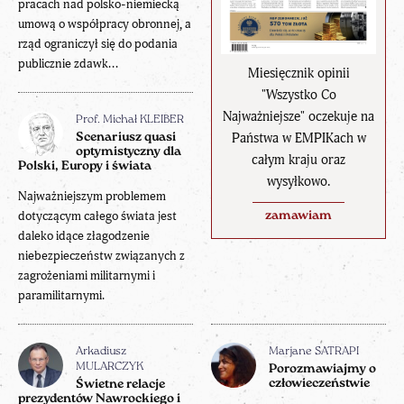
pracach nad polsko-niemiecką
umową o współpracy obronnej, a
rząd ograniczył się do podania
publicznie zdawk...
Miesięcznik opinii
"Wszystko Co
Najważniejsze" oczekuje na
Prof. Michał KLEIBER
Państwa w EMPIKach w
Scenariusz quasi
optymistyczny dla
całym kraju oraz
Polski, Europy i świata
wysyłkowo.
Najważniejszym problemem
dotyczącym całego świata jest
zamawiam
daleko idące złagodzenie
niebezpieczeństw związanych z
zagrożeniami militarnymi i
paramilitarnymi.
Arkadiusz
Marjane SATRAPI
MULARCZYK
Porozmawiajmy o
człowieczeństwie
Świetne relacje
prezydentów Nawrockiego i