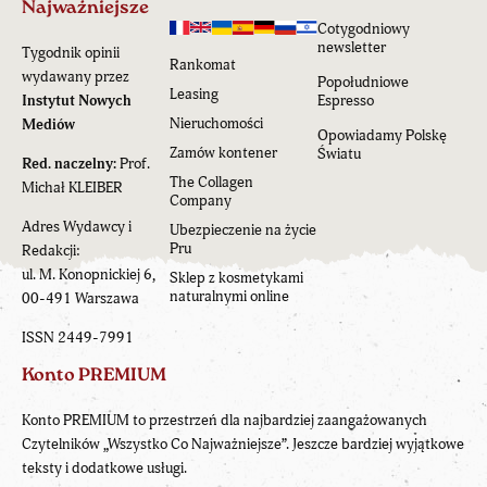
Najważniejsze
Cotygodniowy
newsletter
Tygodnik opinii
Rankomat
wydawany przez
Popołudniowe
Leasing
Instytut Nowych
Espresso
Nieruchomości
Mediów
Opowiadamy Polskę
Zamów kontener
Światu
Red. naczelny:
Prof.
The Collagen
Michał KLEIBER
Company
Adres Wydawcy i
Ubezpieczenie na życie
Pru
Redakcji:
ul. M. Konopnickiej 6,
Sklep z kosmetykami
naturalnymi online
00-491 Warszawa
ISSN 2449-7991
Konto PREMIUM
Konto PREMIUM to przestrzeń dla najbardziej zaangażowanych
Czytelników „Wszystko Co Najważniejsze”. Jeszcze bardziej wyjątkowe
teksty i dodatkowe usługi.