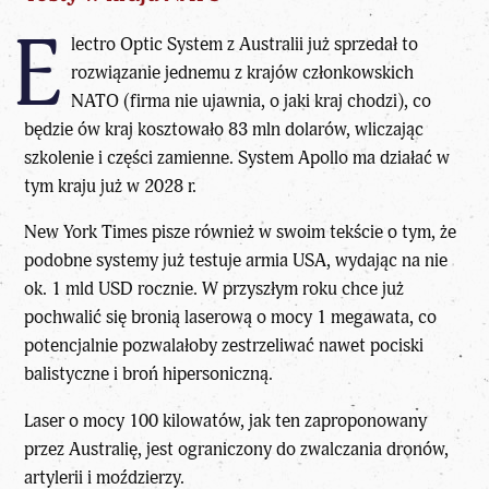
E
lectro Optic System z Australii już sprzedał to
rozwiązanie jednemu z krajów członkowskich
NATO (firma nie ujawnia, o jaki kraj chodzi), co
będzie ów kraj kosztowało 83 mln dolarów, wliczając
szkolenie i części zamienne. System Apollo ma działać w
tym kraju już w 2028 r.
New York Times pisze również w swoim tekście o tym, że
podobne systemy już testuje armia USA, wydając na nie
ok. 1 mld USD rocznie. W przyszłym roku chce już
pochwalić się bronią laserową o mocy 1 megawata, co
potencjalnie pozwalałoby zestrzeliwać nawet pociski
balistyczne i broń hipersoniczną.
Laser o mocy 100 kilowatów, jak ten zaproponowany
przez Australię, jest ograniczony do zwalczania dronów,
artylerii i moździerzy.