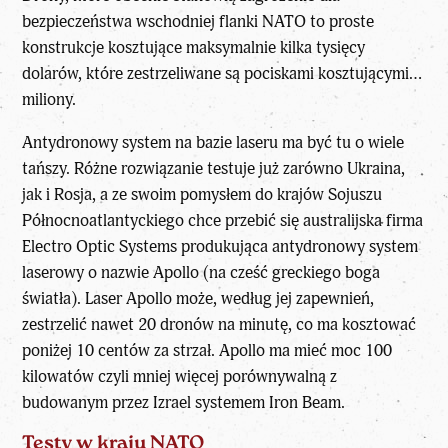
bezpieczeństwa wschodniej flanki NATO to proste
konstrukcje kosztujące maksymalnie kilka tysięcy
dolarów, które
zestrzeliwane są pociskami
kosztującymi…
miliony.
Antydronowy system na bazie laseru ma być tu o wiele
tańszy. Różne rozwiązanie testuje już zarówno Ukraina,
jak i Rosja, a ze swoim pomysłem do krajów Sojuszu
Północnoatlantyckiego chce przebić się australijska firma
Electro Optic Systems produkująca antydronowy system
laserowy o nazwie Apollo (na cześć greckiego boga
światła). Laser Apollo może, według jej zapewnień,
zestrzelić nawet 20 dronów na minutę, co ma kosztować
poniżej 10 centów za strzał. Apollo ma mieć moc 100
kilowatów czyli mniej więcej porównywalną z
budowanym
przez Izrael systemem Iron Beam.
Testy w kraju NATO