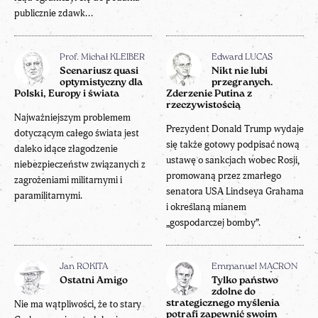
publicznie zdawk...
Prof. Michał KLEIBER
Edward LUCAS
Scenariusz quasi
Nikt nie lubi
optymistyczny dla
przegranych.
Polski, Europy i świata
Zderzenie Putina z
rzeczywistością
Najważniejszym problemem
Prezydent Donald Trump wydaje
dotyczącym całego świata jest
się także gotowy podpisać nową
daleko idące złagodzenie
ustawę o sankcjach wobec Rosji,
niebezpieczeństw związanych z
promowaną przez zmarłego
zagrożeniami militarnymi i
senatora USA Lindseya Grahama
paramilitarnymi.
i określaną mianem
„gospodarczej bomby”.
Jan ROKITA
Emmanuel MACRON
Ostatni Amigo
Tylko państwo
zdolne do
Nie ma wątpliwości, że to stary
strategicznego myślenia
potrafi zapewnić swoim