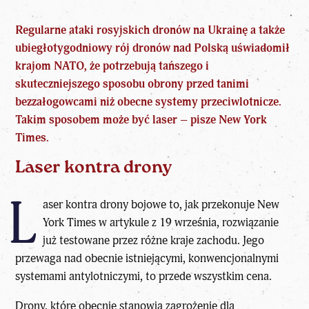
Regularne ataki rosyjskich dronów na Ukrainę a także
ubiegłotygodniowy rój dronów nad Polską uświadomił
krajom NATO, że potrzebują tańszego i
skuteczniejszego sposobu obrony przed tanimi
bezzałogowcami niż obecne systemy przeciwlotnicze.
Takim sposobem może być laser – pisze New York
Times.
Laser kontra drony
L
aser kontra drony bojowe to, jak przekonuje
New
York Times
w artykule z 19 września, rozwiązanie
już testowane przez różne kraje zachodu. Jego
przewaga nad obecnie istniejącymi, konwencjonalnymi
systemami antylotniczymi, to przede wszystkim cena.
Drony, które obecnie stanowią zagrożenie dla