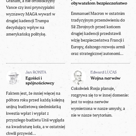
Graham, a nie ortodoksyjny
obywatelom bezpieczeństwo
Vance czy inni pryncypialni
Emmanuel Macron w ostatnim
wyznawcy MAGA wywarł w
tradycyjnym przemówieniu do
drugiej kadencji Trumpa
Sił Zbrojnych przed końcem
decydujący wpływ na
drugiej kadencji przedstawił
amerykańską politykę.
wizję bezpieczeństwa Francji i
Europy, dalszego rozwoju armii
oraz strategicznej autonomi...
Jan ROKITA
Edward LUCAS
Egoiści i
Wojna nerwów
spójnościowcy
Cokolwiek Rosja planuje,
Faktem jest, że mniej więcej na
rozgrywa się to w innej domenie:
półtora roku przed każdą kolejną
jest to wojna nerwów
unijną budżetową siedmiolatką
wymierzona w nasze umysły, a
kwestia wpłat i wypłat z
nie w nasze terytorium.
przyszłego budżetu Unii wygląda
na kwadraturę koła, a w ostatniej
chwili przywód...