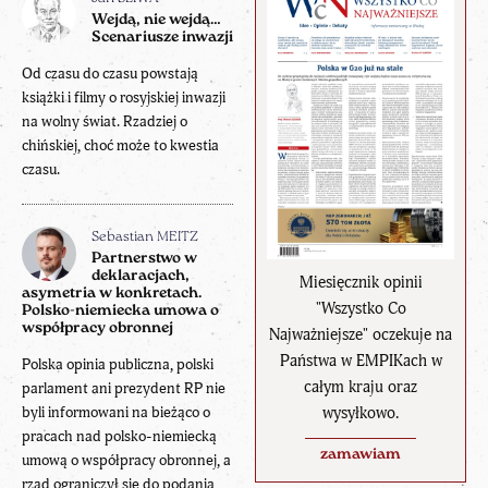
Wejdą, nie wejdą…
Scenariusze inwazji
Od czasu do czasu powstają
książki i filmy o rosyjskiej inwazji
na wolny świat. Rzadziej o
chińskiej, choć może to kwestia
czasu.
Sebastian MEITZ
Partnerstwo w
deklaracjach,
Miesięcznik opinii
asymetria w konkretach.
"Wszystko Co
Polsko-niemiecka umowa o
współpracy obronnej
Najważniejsze" oczekuje na
Państwa w EMPIKach w
Polska opinia publiczna, polski
całym kraju oraz
parlament ani prezydent RP nie
wysyłkowo.
byli informowani na bieżąco o
pracach nad polsko-niemiecką
zamawiam
umową o współpracy obronnej, a
rząd ograniczył się do podania