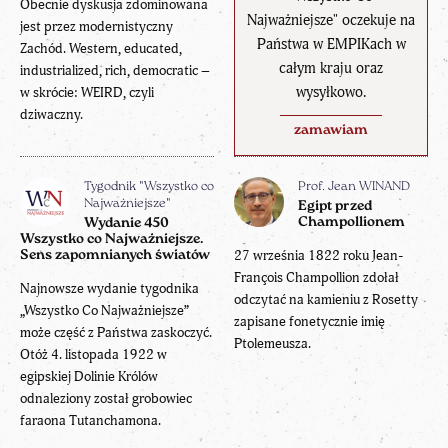
Obecnie dyskusja zdominowana
Najważniejsze" oczekuje na
jest przez modernistyczny
Państwa w EMPIKach w
Zachód. Western, educated,
całym kraju oraz
industrialized, rich, democratic –
wysyłkowo.
w skrócie: WEIRD, czyli
dziwaczny.
zamawiam
Tygodnik "Wszystko co
Prof. Jean WINAND
Najważniejsze"
Egipt przed
Champollionem
Wydanie 450
Wszystko co Najważniejsze.
27 września 1822 roku Jean-
Sens zapomnianych światów
François Champollion zdołał
Najnowsze wydanie tygodnika
odczytać na kamieniu z Rosetty
„Wszystko Co Najważniejsze”
zapisane fonetycznie imię
może część z Państwa zaskoczyć.
Ptolemeusza.
Otóż 4. listopada 1922 w
egipskiej Dolinie Królów
odnaleziony został grobowiec
faraona Tutanchamona.