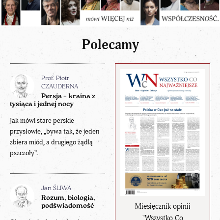
Polecamy
Prof. Piotr
CZAUDERNA
Persja – kraina z
tysiąca i jednej nocy
Jak mówi stare perskie
przysłowie, „bywa tak, że jeden
zbiera miód, a drugiego żądlą
pszczoły”.
Jan ŚLIWA
Rozum, biologia,
Miesięcznik opinii
podświadomość
"Wszystko Co