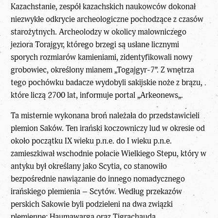
Kazachstanie, zespół kazachskich naukowców dokonał
niezwykłe odkrycie archeologiczne pochodzące z czasów
starożytnych. Archeolodzy w okolicy malowniczego
jeziora Torajgyr, którego brzegi są usłane licznymi
sporych rozmiarów kamieniami, zidentyfikowali nowy
grobowiec, określony mianem „Togajgyr-7”. Z wnętrza
tego pochówku badacze wydobyli sakijskie noże z brązu,
które liczą 2700 lat, informuje portal „
Arkeonews
„.
Ta misternie wykonana broń należała do przedstawicieli
plemion Saków. Ten irański koczowniczy lud w okresie od
około początku IX wieku p.n.e. do I wieku p.n.e.
zamieszkiwał wschodnie połacie Wielkiego Stepu, który w
antyku był określany jako Scytia, co stanowiło
bezpośrednie nawiązanie do innego nomadycznego
irańskiego plemienia – Scytów. Według przekazów
perskich Sakowie byli podzieleni na dwa związki
plemienne: Haumawarga oraz Tigrachauda.