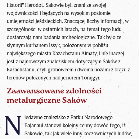
historii” Herodot. Sakowie byli znani ze swojej
wojowniczości i będących na
wysokim poziomie
umiejętności jeździeckich
. Znaczącej liczby informacji, w
szczególności w ostatnich latach, na temat tego ludu
dostarczają nam badania archeologiczne. Tak było ze
słynnym kurhanem Issyk, położonym w pobliżu
największego miasta Kazachstanu Ałmaty, i nie inaczej
jest z najnowszym znaleziskiem dotyczącym Saków z
Kazachstanu, czyli grobowcem i dwoma nożami z brązu z
terenów położonych nad jeziorem Torajgyr.
Zaawansowane zdolności
metalurgiczne Saków
N
iedawne znalezisko z Parku Narodowego
Bajanaul stanowi kolejny cenny dowód tego, iż
Sakowie, tak jak wiele inny koczowniczych ludów,