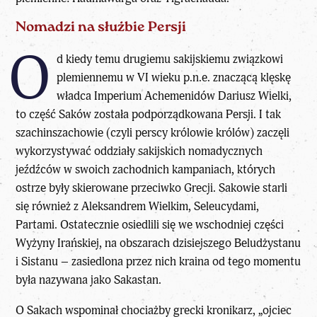
Nomadzi na służbie Persji
O
d kiedy temu drugiemu sakijskiemu związkowi
plemiennemu w VI wieku p.n.e. znaczącą klęskę
władca Imperium Achemenidów Dariusz Wielki,
to część Saków została podporządkowana Persji. I tak
szachinszachowie (czyli perscy królowie królów) zaczęli
wykorzystywać oddziały sakijskich nomadycznych
jeźdźców w swoich zachodnich kampaniach, których
ostrze były skierowane przeciwko Grecji. Sakowie starli
się również z Aleksandrem Wielkim, Seleucydami,
Partami. Ostatecznie osiedlili się we wschodniej części
Wyżyny Irańskiej, na obszarach dzisiejszego Beludżystanu
i Sistanu – zasiedlona przez nich kraina od tego momentu
była nazywana jako Sakastan.
O Sakach wspominał chociażby grecki kronikarz, „ojciec