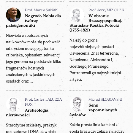
Prof. Marek SANAK
Prof. Jerzy MIZIOŁEK
Nagroda Nobla dla
W obronie
twórcy
Rzeczypospolitej.
paleogenomiki
Stanisław Kostka Potocki
(1755–1821)
Niewielu współczesnych
Należy do grona
naukowców może się pochwalić
najwybitniejszych postaci
odkryciem nowego gatunku
Oświecenia. Znał Jeffersona,
człowieka, opisaniem sekwencji
Napoleona, Aleksandra I,
jego genomu na podstawie kilku
Goethego, Piranesiego.
fragmentów kostnych
Portretowali go najwybitniejsi
znalezionych w jaskiniowych
artyści.
osadach oraz ...
Prof. Carles LALUEZA
Michał KŁOSOWSKI
FOX
Sens
zapomnianych
Archeologia
światów
nierówności
Każda prosta linia kamieni z
Starożytne szkielety, praktyki
epoki brązu czy żelaza świadczy
pogrzebowe i DNA ujawniają