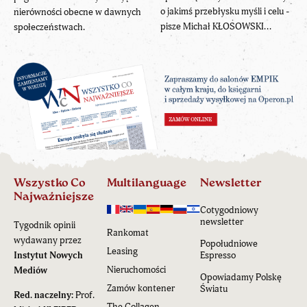
o jakimś przebłysku myśli i celu -
nierówności obecne w dawnych
pisze Michał KŁOSOWSKI...
społeczeństwach.
Wszystko Co
Multilanguage
Newsletter
Najważniejsze
Cotygodniowy
newsletter
Tygodnik opinii
Rankomat
wydawany przez
Popołudniowe
Leasing
Instytut Nowych
Espresso
Nieruchomości
Mediów
Opowiadamy Polskę
Zamów kontener
Światu
Red. naczelny:
Prof.
The Collagen