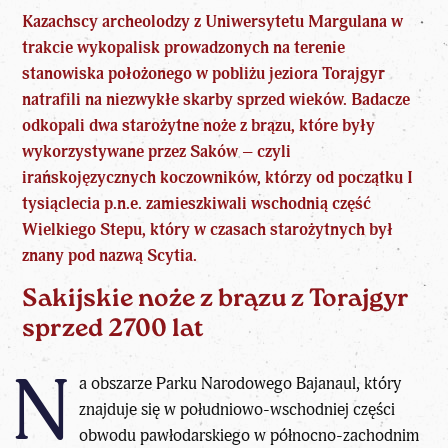
Kazachscy archeolodzy z Uniwersytetu Margulana w
trakcie wykopalisk prowadzonych na terenie
stanowiska położonego w pobliżu jeziora Torajgyr
natrafili na niezwykłe skarby sprzed wieków. Badacze
odkopali dwa starożytne noże z brązu, które były
wykorzystywane przez Saków – czyli
irańskojęzycznych koczowników, którzy od początku I
tysiąclecia p.n.e. zamieszkiwali wschodnią część
Wielkiego Stepu, który w czasach starożytnych był
znany pod nazwą Scytia.
Sakijskie noże z brązu z Torajgyr
sprzed 2700 lat
N
a obszarze Parku Narodowego Bajanaul, który
znajduje się w południowo-wschodniej części
obwodu pawłodarskiego w północno-zachodnim