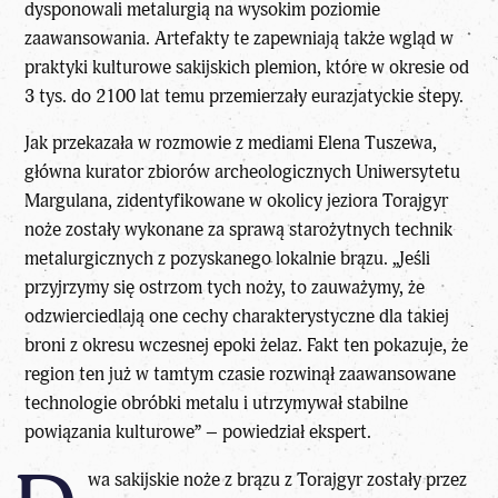
dysponowali metalurgią na wysokim poziomie
zaawansowania. Artefakty te zapewniają także wgląd w
praktyki kulturowe sakijskich plemion, które w okresie od
3 tys. do 2100 lat temu przemierzały eurazjatyckie stepy.
Jak przekazała w rozmowie z mediami Elena Tuszewa,
główna kurator zbiorów archeologicznych Uniwersytetu
Margulana, zidentyfikowane w okolicy jeziora Torajgyr
noże zostały wykonane za sprawą starożytnych technik
metalurgicznych z pozyskanego lokalnie brązu. „Jeśli
przyjrzymy się ostrzom tych noży, to zauważymy, że
odzwierciedlają one cechy charakterystyczne dla takiej
broni z okresu wczesnej epoki żelaz. Fakt ten pokazuje, że
region ten już w tamtym czasie rozwinął zaawansowane
technologie obróbki metalu i utrzymywał stabilne
powiązania kulturowe” – powiedział ekspert.
wa sakijskie
noże z brązu
z Torajgyr zostały przez