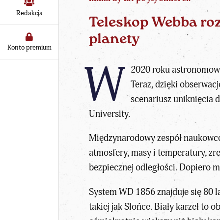
Redakcja
Teleskop Webba ro
planety
Konto premium
W
2020 roku astronomowi
Teraz, dzięki obserwac
scenariusz uniknięcia 
University.
Międzynarodowy zespół naukowcó
atmosfery, masy i temperatury, z
bezpiecznej odległości. Dopiero mi
System WD 1856 znajduje się 80 la
takiej jak Słońce. Biały karzeł to