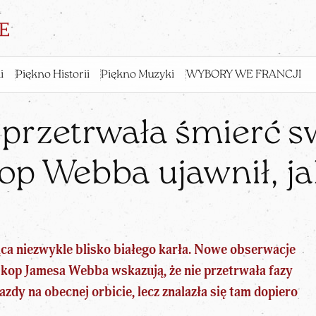
i
Piękno Historii
Piękno Muzyki
WYBORY WE FRANCJI
 przetrwała śmierć s
op Webba ujawnił, jak
ca niezwykle blisko białego karła. Nowe obserwacje
kop Jamesa Webba wskazują, że nie przetrwała
fazy
iazdy
na obecnej orbicie, lecz znalazła się tam dopiero