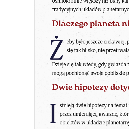
ośmiokrotnie większy niż biały kar
tradycyjnych układów planetarnyc
Dlaczego planeta n
Ż
eby było jeszcze ciekawiej, 
się tak blisko, nie przetrw
Dzieje się tak wtedy, gdy gwiazda
mogą pochłonąć swoje pobliskie p
Dwie hipotezy doty
I
stnieją dwie hipotezy na temat 
przez umierającą gwiazdę, któ
obiektów w układzie planetarn