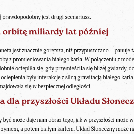
j prawdopodobny jest drugi scenariusz.
orbitę miliardy lat później
aneta jest znacznie gorętsza, niż przypuszczano – panuje 
ałoby z promieniowania
białego karła
. W połączeniu z mode
bnie ociepliła się, gdy przemieściła się bliżej gwiazdy, d
 ocieplenia były interakcje z silną grawitacją białego kar
najdowała się w bezpiecznej odległości.
a dla przyszłości Układu Słonec
 być może daje nam obraz tego, jak w przyszłości może w
rzymem, a potem białym karłem. Układ Słoneczny może na