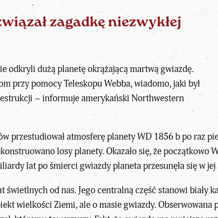
związał zagadkę niezwykłej
e odkryli
dużą planetę
okrążającą martwą gwiazdę.
jom przy pomocy Teleskopu Webba, wiadomo, jaki był
destrukcji – informuje amerykański Northwestern
w przestudiował
atmosferę planety
WD 1856 b po raz pier
rekonstruowano losy planety. Okazało się, że początkowo 
liardy lat po śmierci gwiazdy planeta przesunęła się w jej 
t świetlnych od nas. Jego centralną część stanowi biały k
 obiekt wielkości Ziemi, ale o masie gwiazdy. Obserwowana