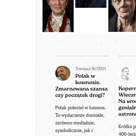
Tomasz ROŻEK
Polak w
kosmosie.
Koper
Zmarnowana szansa
Wieczn
czy początek drogi?
Na uro
Polak poleciał w kosmos.
genial
astro
To wydarzenie doniosłe,
zarówno medialnie,
Krótko p
symbolicznie, jak i
400-leci