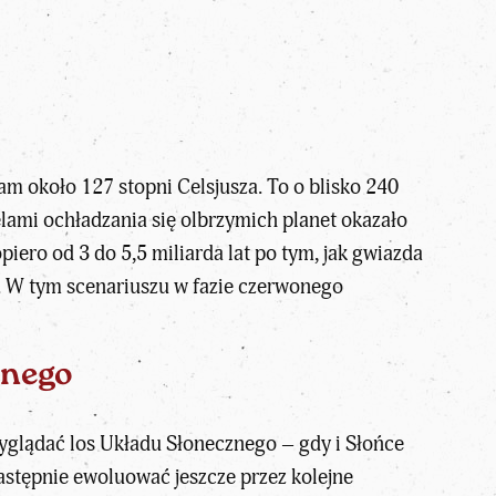
tam około 127 stopni Celsjusza. To o blisko 240
lami ochładzania się olbrzymich planet okazało
opiero od 3 do 5,5 miliarda lat po tym, jak gwiazda
ła. W tym scenariuszu w fazie czerwonego
znego
yglądać los
Układu Słonecznego
– gdy i Słońce
stępnie ewoluować jeszcze przez kolejne