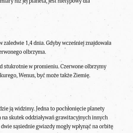
iary niż jej planeta, jest nietypowy dla
 w zaledwie 1,4 dnia. Gdyby wcześniej znajdowała
czerwonego olbrzyma.
onad stukrotnie w promieniu. Czerwone olbrzymy
rkurego, Wenus, być może także Ziemię.
zie ją widzimy. Jedna to pochłonięcie planety
a na skutek oddziaływań grawitacyjnych innych
c dwie sąsiednie gwiazdy mogły wpłynąć na orbitę