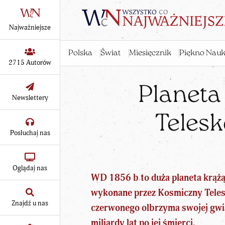
Najważniejsze
Polska
Świat
Miesięcznik
Piękno Nauk
2715 Autorów
Planeta
Newslettery
Telesk
Posłuchaj nas
Oglądaj nas
WD 1856 b to duża planeta krążą
wykonane przez Kosmiczny Teles
Znajdź u nas
czerwonego olbrzyma swojej gw
miliardy lat po jej śmierci.