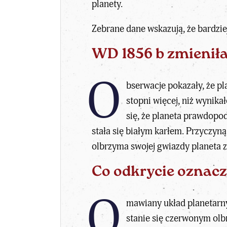
planety.
Zebrane dane wskazują, że bardzie
WD 1856 b zmieniła 
O
bserwacje pokazały, że pl
stopni więcej, niż wynik
się, że planeta prawdopodo
stała się białym karłem. Przyczyną
olbrzyma swojej gwiazdy planeta z
Co odkrycie oznacz
O
mawiany układ planetarny
stanie się czerwonym olb