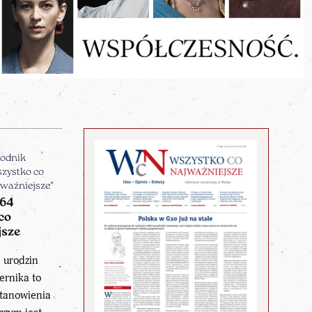
odnik
zystko co
ważniejsze"
464
co
jsze
a urodzin
ernika to
stanowienia