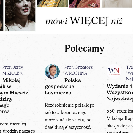
Polecamy
Prof. Jerzy
Prof. Grzegorz
Tyg
MIZIOŁEK
WROCHNA
"Ws
Naj
Mikołaj
Polska
Wydanie 
nik w
gospodarka
Wszystko 
ym Mieście.
kosmiczna
Najważnie
dziny
Rozdrobnienie polskiego
nego
550. rocznic
noma
sektora kosmicznego
Mikołaja Kop
może stać się zaletą, bo
rzed rocznicą
okazja do za
daje dużą elastyczność,
a urodzin naszego