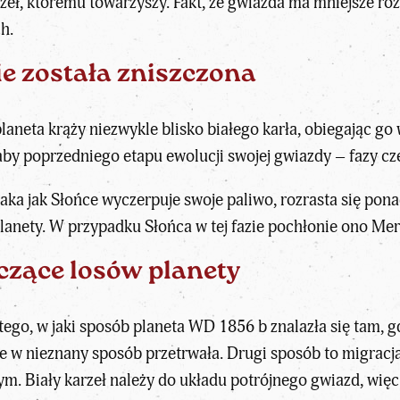
zeł, któremu towarzyszy. Fakt, że gwiazda ma mniejsze rozm
h.
ie została zniszczona
planeta krąży niezwykle blisko
białego karła
, obiegając go
ałaby poprzedniego etapu ewolucji swojej gwiazdy – fazy 
 taka jak Słońce wyczerpuje swoje paliwo, rozrasta się p
lanety. W przypadku Słońca w tej fazie pochłonie ono Me
czące losów planety
tego, w jaki sposób
planeta
WD 1856 b znalazła się tam, gd
re w nieznany sposób przetrwała. Drugi sposób to migracj
ym. Biały karzeł należy do układu potrójnego gwiazd, wię