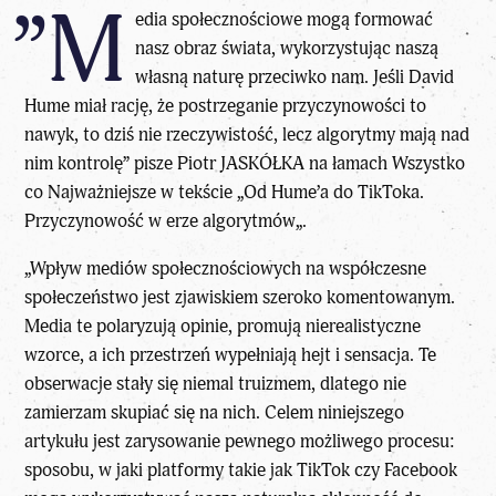
”M
edia społecznościowe mogą formować
nasz obraz świata, wykorzystując naszą
własną naturę przeciwko nam. Jeśli David
Hume miał rację, że postrzeganie przyczynowości to
nawyk, to dziś nie rzeczywistość, lecz algorytmy mają nad
nim kontrolę” pisze Piotr JASKÓŁKA na łamach
Wszystko
co Najważniejsze
w tekście „
Od Hume’a do TikToka.
Przyczynowość w erze algorytmów
„.
„Wpływ mediów społecznościowych na współczesne
społeczeństwo jest zjawiskiem szeroko komentowanym.
Media te polaryzują opinie, promują nierealistyczne
wzorce, a ich przestrzeń wypełniają hejt i sensacja. Te
obserwacje stały się niemal truizmem, dlatego nie
zamierzam skupiać się na nich. Celem niniejszego
artykułu jest zarysowanie pewnego możliwego procesu:
sposobu, w jaki platformy takie jak TikTok czy Facebook