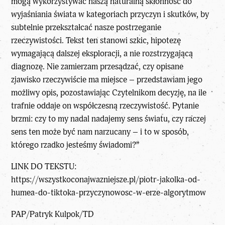
mogą wykorzystywać naszą naturalną skłonność do
wyjaśniania świata w kategoriach przyczyn i skutków, by
subtelnie przekształcać nasze postrzeganie
rzeczywistości. Tekst ten stanowi szkic, hipotezę
wymagającą dalszej eksploracji, a nie rozstrzygającą
diagnozę. Nie zamierzam przesądzać, czy opisane
zjawisko rzeczywiście ma miejsce – przedstawiam jego
możliwy opis, pozostawiając Czytelnikom decyzję, na ile
trafnie oddaje on współczesną rzeczywistość. Pytanie
brzmi: czy to my nadal nadajemy sens światu, czy raczej
sens ten może być nam narzucany – i to w sposób,
którego rzadko jesteśmy świadomi?”
LINK DO TEKSTU:
https://wszystkoconajwazniejsze.pl/piotr-jakolka-od-
humea-do-tiktoka-przyczynowosc-w-erze-algorytmow
PAP/Patryk Kulpok/TD