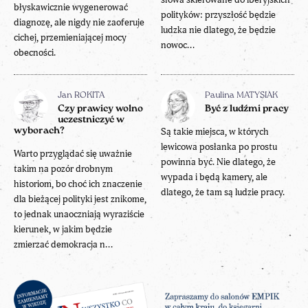
błyskawicznie wygenerować
polityków: przyszłość będzie
diagnozę, ale nigdy nie zaoferuje
ludzka nie dlatego, że będzie
cichej, przemieniającej mocy
nowoc...
obecności.
Jan ROKITA
Paulina MATYSIAK
Czy prawicy wolno
Być z ludźmi pracy
uczestniczyć w
wyborach?
Są takie miejsca, w których
lewicowa posłanka po prostu
Warto przyglądać się uważnie
powinna być. Nie dlatego, że
takim na pozór drobnym
wypada i będą kamery, ale
historiom, bo choć ich znaczenie
dlatego, że tam są ludzie pracy.
dla bieżącej polityki jest znikome,
to jednak unaoczniają wyraziście
kierunek, w jakim będzie
zmierzać demokracja n...