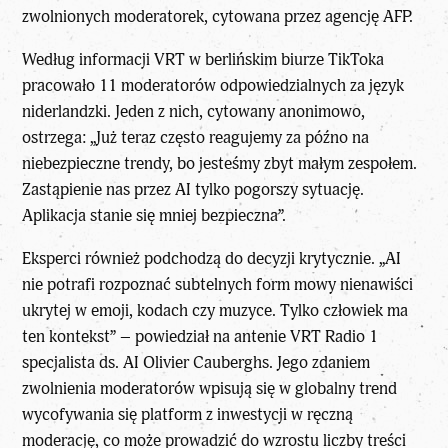
zwolnionych moderatorek, cytowana przez agencję AFP.
Według informacji VRT w berlińskim biurze TikToka
pracowało 11 moderatorów odpowiedzialnych za język
niderlandzki. Jeden z nich, cytowany anonimowo,
ostrzega: „Już teraz często reagujemy za późno na
niebezpieczne trendy, bo jesteśmy zbyt małym zespołem.
Zastąpienie nas przez AI tylko pogorszy sytuację.
Aplikacja stanie się mniej bezpieczna”.
Eksperci również podchodzą do decyzji krytycznie. „AI
nie potrafi rozpoznać subtelnych form mowy nienawiści
ukrytej w emoji, kodach czy muzyce. Tylko człowiek ma
ten kontekst” – powiedział na antenie VRT Radio 1
specjalista ds. AI Olivier Cauberghs. Jego zdaniem
zwolnienia moderatorów wpisują się w globalny trend
wycofywania się platform z inwestycji w ręczną
moderację, co może prowadzić do wzrostu liczby treści