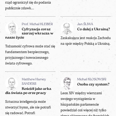
rząd ograniczył się do podania
publicznie zdawk...
Prof. Michał KLEIBER
Jan ŚLIWA
Cyfryzacja coraz
Co dalej z Ukrainą?
szerzej wkracza w
nasze życie
Zaskakująca jest reakcja Zachodu
na spór między Polską a Ukrainą.
Tożsamość cyfrowa może stać się
fundamentem bezpiecznego,
przyjaznego i nowoczesnego
świata cyfrowego.
Matthew Harvey
Michał KŁOSOWSKI
SANDERS
Osoba czy system?
Kościół jako arka
Leon XIV między wierszami
dla świata po erze pracy
swojego wystąpienia w
Sztuczna inteligencja może
hiszpańskim parlamencie
stworzyć hymn, ale nie potrafi
powiedział coś więcej niż tylko
się radować. Potrafi
słowa skierowane do iberyjskich