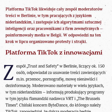
Platforma TikTok likwiduje cały zespół moderatorów
treści w Berlinie, w tym pracujących z językiem
niderlandzkim, i zastępuje ich algorytmami sztucznej
inteligencji oraz pracownikami z firm zewnętrznych –
poinformowały media w Belgii. W odpowiedzi na ten
krok w lipcu organizowano protesty i strajki.
Platforma TikTok z innowacjami
Z
espół „Trust and Safety” w Berlinie, liczący ok. 150
osób, odpowiadał za usuwanie treści zawierających
m.in. przemoc, pornografię, mowę nienawiści i
dezinformację. Moderowano materiały w wielu językach,
w tym niderlandzkim – informują produkujący programy
w tym języku flamandzki nadawca VRT i „The Brussels
Times”. Chiński koncern ByteDance, do którego należy
TikTok, zapowiedział, że dalsza moderacja będzie