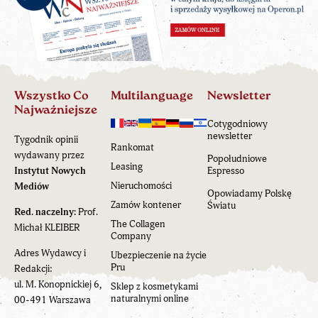
Wszystko Co
Multilanguage
Newsletter
Najważniejsze
Cotygodniowy
newsletter
Tygodnik opinii
Rankomat
wydawany przez
Popołudniowe
Leasing
Instytut Nowych
Espresso
Nieruchomości
Mediów
Opowiadamy Polskę
Zamów kontener
Światu
Red. naczelny:
Prof.
The Collagen
Michał KLEIBER
Company
Adres Wydawcy i
Ubezpieczenie na życie
Pru
Redakcji:
ul. M. Konopnickiej 6,
Sklep z kosmetykami
naturalnymi online
00-491 Warszawa