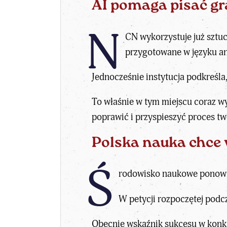
AI pomaga pisać gra
N
CN wykorzystuje już sztuc
przygotowane w języku an
Jednocześnie instytucja podkreśla,
To właśnie w tym miejscu coraz w
poprawić i przyspieszyć proces two
Polska nauka chce 
Ś
rodowisko naukowe ponowni
W petycji rozpoczętej podc
Obecnie wskaźnik sukcesu w konku