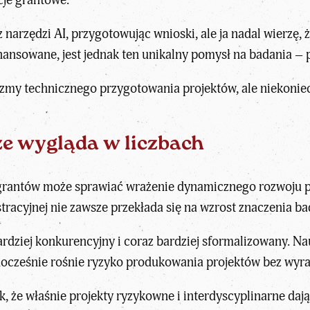
 narzędzi AI, przygotowując wnioski, ale ja nadal wierzę,
nansowane, jest jednak ten unikalny pomysł na badania – 
izmy technicznego przygotowania projektów, ale niekoniec
e wygląda w liczbach
grantów może sprawiać wrażenie dynamicznego rozwoju pol
racyjnej nie zawsze przekłada się na wzrost znaczenia ba
ardziej konkurencyjny i coraz bardziej sformalizowany. N
nocześnie rośnie ryzyko produkowania projektów bez wyra
k, że właśnie projekty ryzykowne i interdyscyplinarne daj