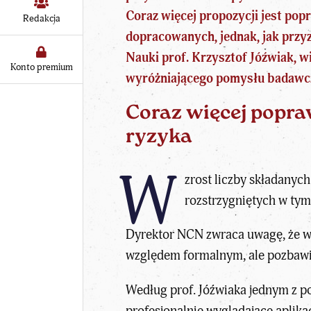
Coraz więcej propozycji jest pop
Redakcja
dopracowanych, jednak, jak prz
Nauki prof. Krzysztof Jóźwiak, wi
Konto premium
wyróżniającego pomysłu badawc
Coraz więcej popra
ryzyka
W
zrost liczby składanyc
rozstrzygniętych w tym
Dyrektor NCN zwraca uwagę, że w
względem formalnym, ale pozbaw
Według prof. Jóźwiaka jednym z po
profesjonalnie wyglądające aplika