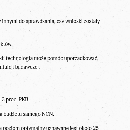
 innymi do sprawdzania, czy wnioski zostały
ektów.
auki: technologia może pomóc uporządkować,
ntuicji badawczej.
 3 proc. PKB.
nia budżetu samego NCN.
a poziom optymalny uznawane jest około 25