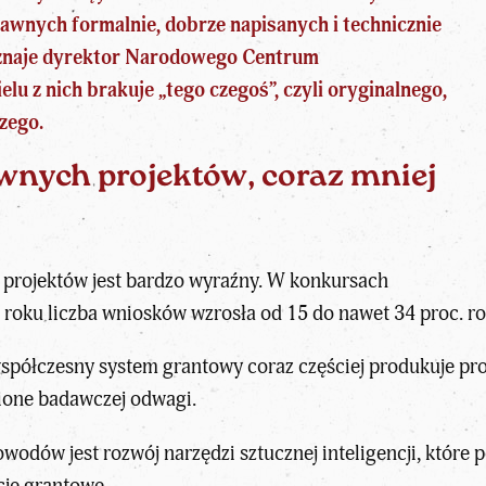
rawnych formalnie, dobrze napisanych i technicznie
yznaje dyrektor Narodowego Centrum
elu z nich brakuje „tego czegoś”, czyli oryginalnego,
zego.
wnych projektów, coraz mniej
h
projektów
jest bardzo wyraźny. W konkursach
 roku liczba wniosków wzrosła od 15 do nawet 34 proc. ro
spółczesny system grantowy coraz częściej produkuje pr
ione
badawczej
odwagi.
wodów jest rozwój narzędzi sztucznej inteligencji, które
cje grantowe.