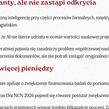
nty, ale nie zastąpi odkrycia
zną inteligencję przy części procesów formalnych, między
gielskim.
 że AI nie bierze udziału w ocenie wartości naukowej proj
yraźniej pojawia się zasadniczy problem współczesnej n
rzenia dokumentów, ale nie potrafi zastąpić oryginalnej i
więcej pieniędzy
e apeluje o zwiększenie finansowania badań do poziomu
zas Dni NCN 2026 pojawił się również postulat zwiększe
rsach grantowych wynosi średnio kilkanaście procent. Z