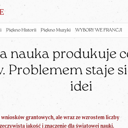
i
Piękno Historii
Piękno Muzyki
WYBORY WE FRANCJI
a nauka produkuje c
. Problemem staje si
idei
j wniosków grantowych, ale wraz ze wzrostem liczby
rzeczywistą jakość i znaczenie dla światowej
nauki
.