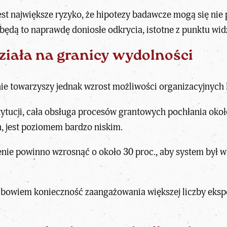
est największe ryzyko, że hipotezy badawcze mogą się nie p
to będą to naprawdę doniosłe odkrycia, istotne z punktu wi
iała na granicy wydolności
nie towarzyszy jednak wzrost możliwości organizacyjnych
tytucji, cała obsługa procesów grantowych pochłania około
, jest poziomem bardzo niskim.
e powinno wzrosnąć o około 30 proc., aby system był w 
 bowiem konieczność zaangażowania większej liczby eks