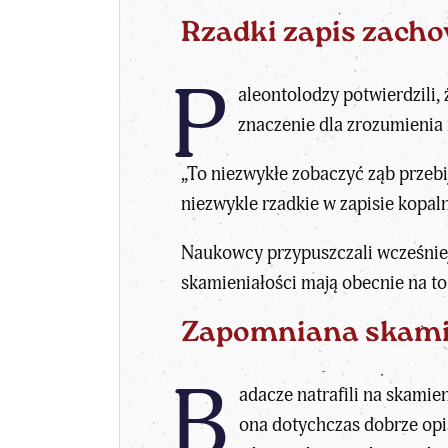
Rzadki zapis zach
P
aleontolodzy potwierdzili,
znaczenie dla
zrozumienia 
„To niezwykłe zobaczyć ząb przeb
niezwykle rzadkie w zapisie kopa
Naukowcy przypuszczali wcześnie
skamieniałości mają obecnie na t
Zapomniana skamie
B
adacze natrafili na skami
ona dotychczas dobrze opis