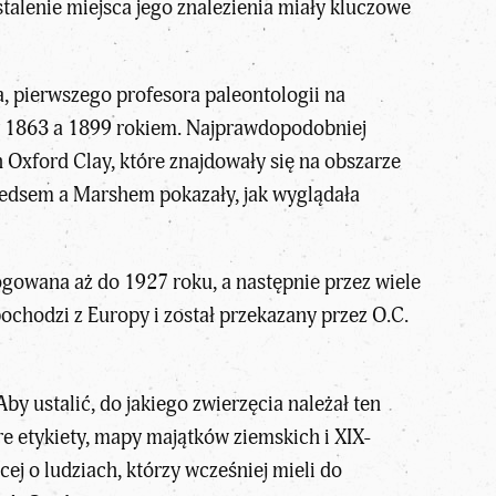
stalenie miejsca jego znalezienia miały kluczowe
, pierwszego profesora paleontologii na
y 1863 a 1899 rokiem. Najprawdopodobniej
 Oxford Clay, które znajdowały się na obszarze
Leedsem a Marshem pokazały, jak wyglądała
gowana aż do 1927 roku, a następnie przez wiele
chodzi z Europy i został przekazany przez O.C.
Aby ustalić, do jakiego zwierzęcia należał ten
re etykiety, mapy majątków ziemskich i XIX-
j o ludziach, którzy wcześniej mieli do