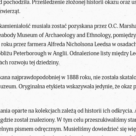
d pochodziła. Prześledzenie złożonej historii okazu oraz u
zwierząt.
kamieniałość
musiała zostać pozyskana przez O.C. Marsha
a Peabody Museum of Archaeology and Ethnology, pomiędz
 roku przez farmera Alfreda Nicholsona Leedsa w osadach
obliżu Peterborough w Anglii. Odnalezione listy między 
ch rozwoju tej dziedziny.
kana najprawdopodobniej w 1888 roku, nie została skatalo
zeum. Oryginalna etykieta wskazywała jedynie, że okaz po
nia oparte na kolekcjach zależą od historii ich odkrycia. 
 gdzie został znaleziony. W tym celu przeszukiwaliśmy sta
telnym pismem odręcznym. Musieliśmy dowiedzieć się więce