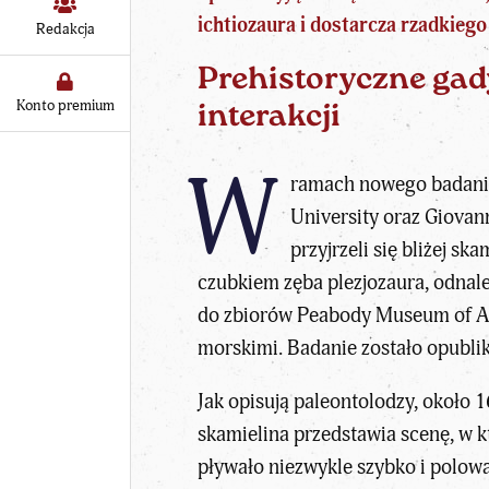
ichtiozaura i dostarcza rzadkieg
Redakcja
Prehistoryczne gad
Konto premium
interakcji
W
ramach nowego badania
University oraz Giovan
przyjrzeli się bliżej
skam
czubkiem zęba plezjozaura, odnal
do zbiorów Peabody Museum of Arc
morskimi. Badanie zostało opubli
Jak opisują paleontolodzy, około 
skamielina przedstawia scenę, w k
pływało niezwykle szybko i polował