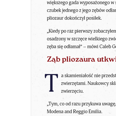
większego gada wyposażonego w szt
czubek jednego z jego zębów odłam
pliozaur dokończył posiłek.
„Kiedy po raz pierwszy zobaczyłem 
osadzony w szczęce wielkiego zwier
zęba się odłamał” – mówi Caleb Go
Ząb pliozaura utkwi
T
a
skamieniałość nie przeds
zwierzętami. Naukowcy skłan
zwierzęciu.
„Tym, co od razu przykuwa uwagę, j
Modena and Reggio Emilia.