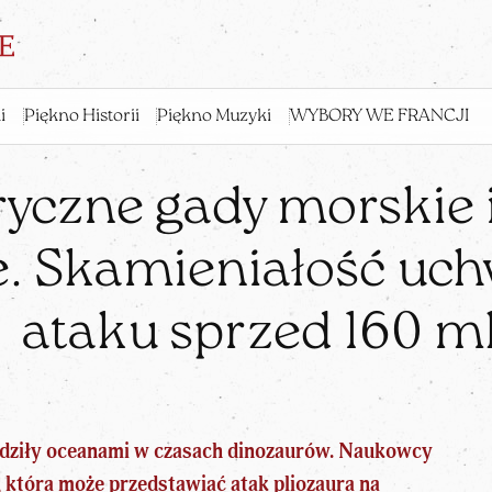
i
Piękno Historii
Piękno Muzyki
WYBORY WE FRANCJI
ryczne gady morskie 
je. Skamieniałość uc
ataku sprzed 160 ml
dziły oceanami
w czasach dinozaurów
. Naukowcy
 która może przedstawiać atak pliozaura na