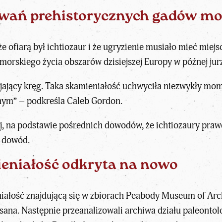
owań prehistorycznych gadów mo
 że ofiarą był ichtiozaur i że ugryzienie musiało mieć mie
morskiego życia
obszarów dzisiejszej Europy w późnej jur
ijający kręg. Taka skamieniałość uchwyciła niezwykły mo
lnym” – podkreśla Caleb Gordon.
j, na podstawie pośrednich dowodów, że
ichtiozaury praw
o dowód.
niałość odkryta na nowo
eniałość znajdującą się w zbiorach Peabody Museum of Ar
ana. Następnie przeanalizowali archiwa działu paleontol