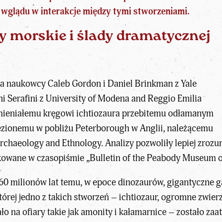
o wglądu w interakcje między tymi stworzeniami.
y morskie i ślady dramatycznej
 naukowcy Caleb Gordon i Daniel Brinkman z Yale
ni Serafini z University of Modena and Reggio Emilia
ieniałemu kręgowi ichtiozaura
przebitemu odłamanym
ezionemu w pobliżu Peterborough w Anglii, należącemu
haeology and Ethnology. Analizy pozwoliły lepiej zrozu
kowane w czasopiśmie „Bulletin of the Peabody Museum of
160 milionów lat temu, w epoce dinozaurów, gigantyczne 
tórej jedno z takich stworzeń –
ichtiozaur
, ogromne zwierz
o na ofiary takie jak amonity i kałamarnice – zostało zaa