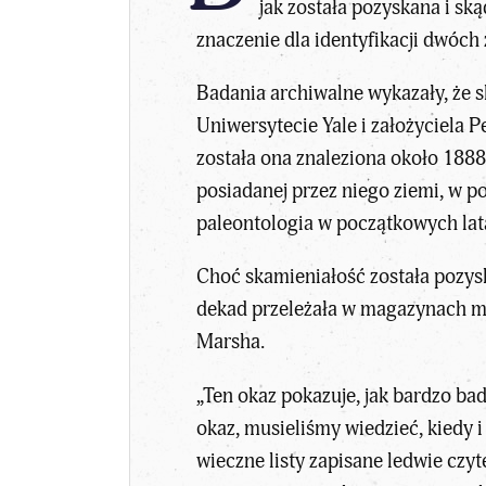
jak została pozyskana i ską
znaczenie dla identyfikacji dwóch 
Badania archiwalne wykazały, że
s
Uniwersytecie Yale i założyciel
została ona znaleziona około 1888
posiadanej przez niego ziemi, w p
paleontologia w początkowych lata
Choć skamieniałość została pozys
dekad przeleżała w magazynach mu
Marsha.
„Ten okaz pokazuje, jak bardzo bada
okaz, musieliśmy wiedzieć, kiedy i
wieczne listy zapisane ledwie czy