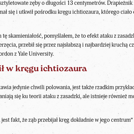
yletowate zęby o długości 13 centymetrów. Drapieżnik zac
ał się i utkwił pośrodku kręgu ichtiozaura, którego ciał
tę skamieniałość, pomyślałem, że to efekt ataku z zasadzki
zęcia, przebił się przez najsłabszą i najbardziej kruchą cz
rdon z Yale University.
ł w kręgu ichtiozaura
tawia jedynie chwili polowania
, jest także rzadkim przykł
iają się ku teorii ataku z zasadzki, ale istnieje również 
est fakt, że ząb przebijał kręg dokładnie w jego centrum” 