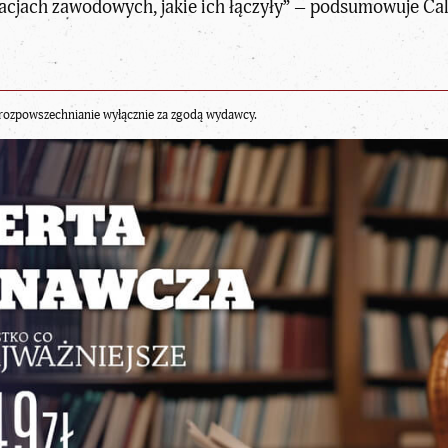
elacjach zawodowych, jakie ich łączyły” – podsumowuje Ca
rozpowszechnianie wyłącznie za zgodą wydawcy.