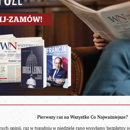
Pierwszy raz na Wszystko Co Najważniejsze?
nych opinii, raz w tygodniu w niedzielę rano wysyłamy bezpłatny n