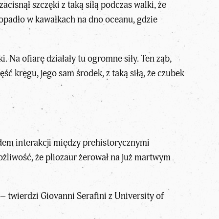
isnął szczęki z taką siłą podczas walki, że
o opadło w kawałkach na dno oceanu, gdzie
. Na ofiarę działały tu ogromne siły. Ten ząb,
ęść kręgu, jego sam środek, z taką siłą, że czubek
adem interakcji między prehistorycznymi
możliwość, że pliozaur żerował na już martwym
– twierdzi Giovanni Serafini z University of