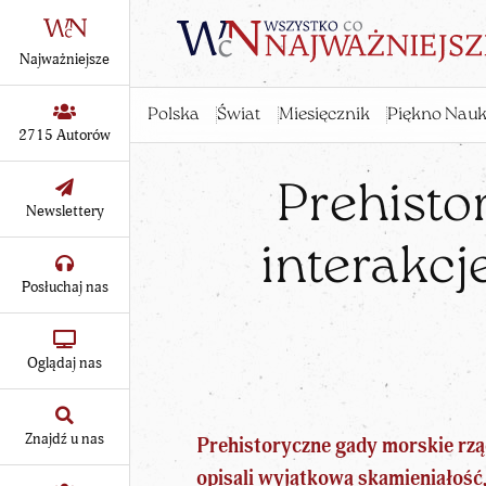
Najważniejsze
Polska
Świat
Miesięcznik
Piękno Nauk
2715 Autorów
Prehisto
Newslettery
interakc
Posłuchaj nas
Oglądaj nas
Znajdź u nas
Prehistoryczne gady morskie rzą
opisali wyjątkową skamieniałość,