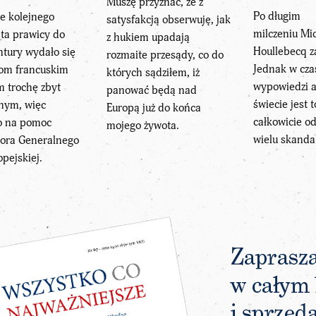
Muszę przyznać, że z
Po długim
e kolejnego
satysfakcją obserwuję, jak
milczeniu Mi
ta prawicy do
z hukiem upadają
Houllebecq z
tury wydało się
rozmaite przesądy, co do
Jednak w czas
om francuskim
których sądziłem, iż
wypowiedzi a
m trochę zbyt
panować będą nad
świecie jest t
nym, więc
Europą już do końca
całkowicie o
 na pomoc
mojego żywota.
wielu skandal
tora Generalnego
opejskiej.