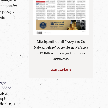
ych gestów
o początku
atu.
Miesięcznik opinii "Wszystko Co
Najważniejsze" oczekuje na Państwa
w EMPIKach w całym kraju oraz
wysyłkowo.
zamawiam
rgot
USSEAU
chel
q i
Berlinie