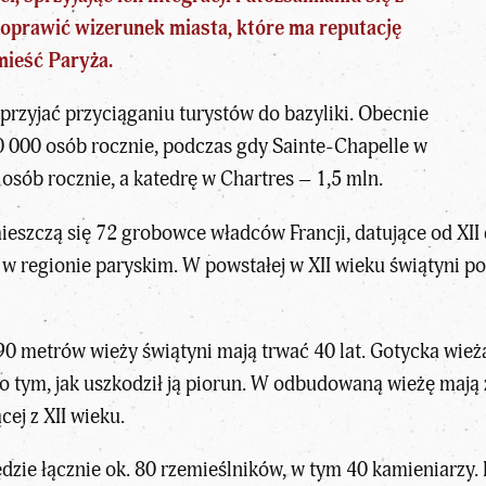
e poprawić wizerunek miasta, które ma reputację
mieść Paryża.
przyjać przyciąganiu turystów do bazyliki. Obecnie
 000 osób rocznie, podczas gdy Sainte-Chapelle w
osób rocznie, a katedrę w Chartres – 1,5 mln.
mieszczą się 72 grobowce władców Francji, datujące od XII
 w regionie paryskim. W powstałej w XII wieku świątyni po
 metrów wieży świątyni mają trwać 40 lat. Gotycka wieża,
o tym, jak uszkodził ją piorun. W odbudowaną wieżę maj
cej z XII wieku.
zie łącznie ok. 80 rzemieślników, w tym 40 kamieniarzy. 