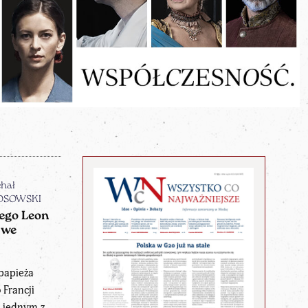
hał
OSOWSKI
ego Leon
 we
papieża
 Francji
ę jednym z