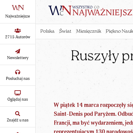
Najważniejsze
Polska
Świat
Miesięcznik
Piękno Nauk
2715 Autorów
Ruszyły p
Newslettery
Posłuchaj nas
Oglądaj nas
W piątek 14 marca rozpoczęły si
Saint-Denis pod Paryżem.
Odbu
Znajdź u nas
Francji
, ma być wydarzeniem, je
reprezentującym 130 narodowości,