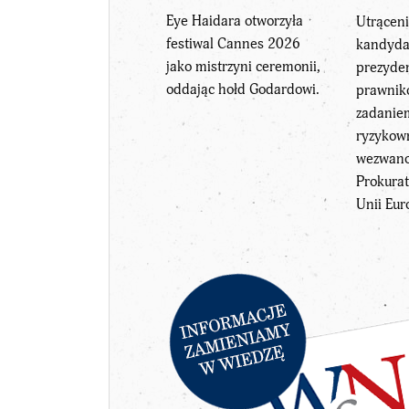
Eye Haidara otworzyła
Utrąceni
festiwal Cannes 2026
kandyda
jako mistrzyni ceremonii,
prezyden
oddając hołd Godardowi.
prawnik
zadanie
ryzykow
wezwano
Prokura
Unii Eur