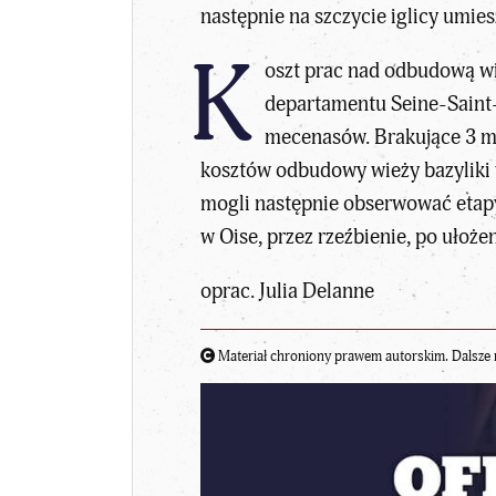
następnie na szczycie iglicy umie
K
oszt prac nad odbudową wi
departamentu Seine-Saint-D
mecenasów. Brakujące 3 mi
kosztów odbudowy wieży
bazyliki
mogli następnie obserwować etapy
w Oise, przez rzeźbienie, po ułoż
oprac. Julia Delanne
Materiał chroniony prawem autorskim. Dalsze 