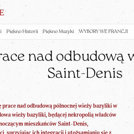
i
Piękno Historii
Piękno Muzyki
WYBORY WE FRANCJI
race nad odbudową w
Saint-Denis
ę prace nad odbudową północnej wieży bazyliki w
dowa
wieży bazyliki, będącej nekropolią władców
dnoczącym mieszkańców Saint-Denis,
 sprzyjając ich integracji i utożsamianiu się z