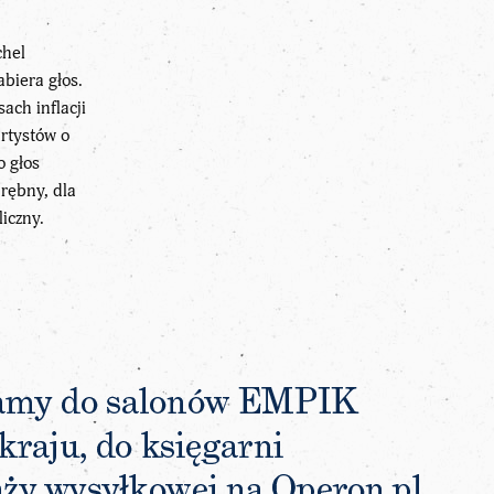
chel
abiera głos.
ach inflacji
rtystów o
o głos
drębny, dla
iczny.