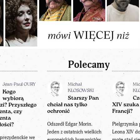
Polecamy
Jean-Paul OURY
Michał
Mic
KŁOSOWSKI
KŁ
Kogo
Starszy Pan
Cz
wybiorą
chciał nas tylko
XIV szuka
zi? Przyszłego
ochronić
Francji?
enta, czy
enta
Odszedł Edgar Morin.
Pielgrzymka 
łości?
Jeden z ostatnich wielkich
Leona XIV do
prezydenckie we
europejskich humanistów
może stać si