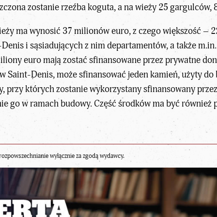
szczona zostanie rzeźba koguta, a na wieży 25 gargulców
eży ma wynosić 37 milionów euro, z czego większość – 22
enis i sąsiadujących z nim departamentów, a także m.in. 
liony euro mają zostać sfinansowane przez prywatne donac
 w Saint-Denis
, może sfinansować jeden kamień, użyty do
, przy których zostanie wykorzystany sfinansowany prze
enie go w ramach budowy. Część środków ma być również p
rozpowszechnianie wyłącznie za zgodą wydawcy.