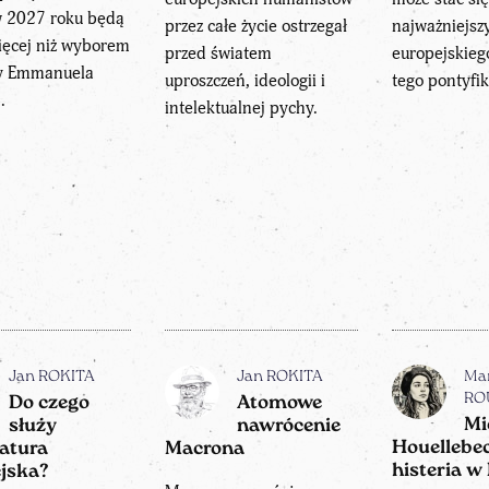
w 2027 roku będą
przez całe życie ostrzegał
najważniejsz
ięcej niż wyborem
przed światem
europejskieg
y Emmanuela
uproszczeń, ideologii i
tego pontyfik
.
intelektualnej pychy.
Jan ROKITA
Jan ROKITA
Ma
RO
Do czego
Atomowe
Mi
służy
nawrócenie
Houellebec
atura
Macrona
histeria w 
jska?