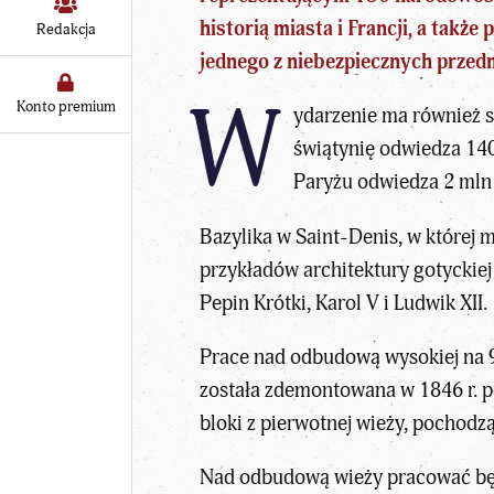
historią miasta i Francji, a takż
Redakcja
jednego z niebezpiecznych przed
W
Konto premium
ydarzenie ma również s
świątynię odwiedza 140
Paryżu odwiedza 2 mln 
Bazylika w Saint-Denis, w której 
przykładów
architektury
gotyckiej
Pepin Krótki, Karol V i Ludwik XII.
Prace nad odbudową wysokiej na 90
została zdemontowana w 1846 r. p
bloki z pierwotnej wieży, pochodzą
Nad odbudową
wieży
pracować będ