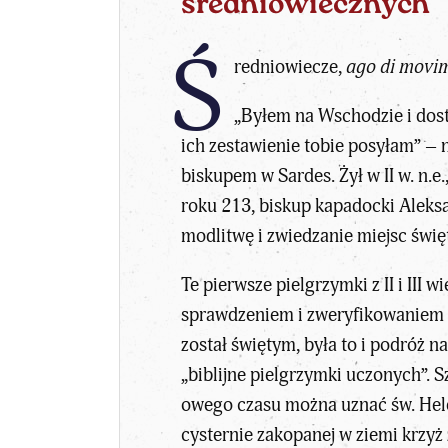
średniowiecznych
Ś
redniowiecze,
ago di movi
„Byłem na Wschodzie i dosta
ich zestawienie tobie posyłam” – 
biskupem w Sardes. Żył w II w. n.e.
roku 213, biskup kapadocki Aleks
modlitwę i zwiedzanie miejsc świę
Te pierwsze pielgrzymki z II i III
sprawdzeniem i zweryfikowaniem p
został świętym, była to i podróż 
„biblijne pielgrzymki uczonych”. 
owego czasu można uznać św. Helen
cysternie zakopanej w ziemi krzyż 