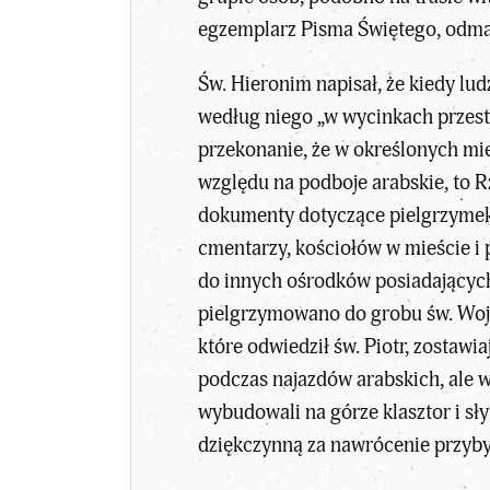
egzemplarz Pisma Świętego, odmawi
Św. Hieronim napisał, że kiedy ludz
według niego „w wycinkach przestr
przekonanie, że w określonych miej
względu na podboje arabskie, to 
dokumenty dotyczące pielgrzymek 
cmentarzy, kościołów w mieście i 
do innych ośrodków posiadających
pielgrzymowano do grobu św. Wojcie
które odwiedził św. Piotr, zostaw
podczas najazdów arabskich, ale w
wybudowali na górze klasztor i sły
dziękczynną za nawrócenie przyby