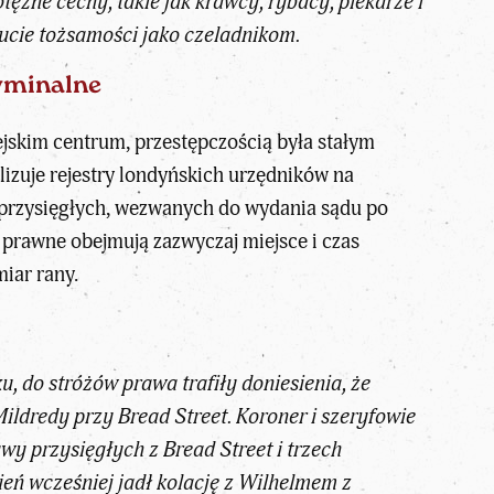
ężne cechy, takie jak krawcy, rybacy, piekarze i
ucie tożsamości jako czeladnikom.
yminalne
ejskim centrum, przestępczością była stałym
izuje rejestry londyńskich urzędników na
wy przysięgłych, wezwanych do wydania sądu po
i prawne obejmują zazwyczaj miejsce i czas
miar rany.
, do stróżów prawa trafiły doniesienia, że
ildredy przy Bread Street. Koroner i szeryfowie
wy przysięgłych z Bread Street i trzech
eń wcześniej jadł kolację z Wilhelmem z