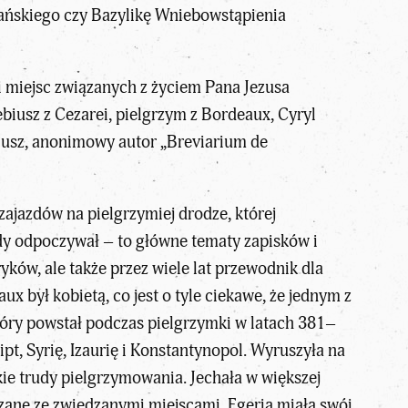
Pańskiego czy Bazylikę Wniebowstąpienia
 miejsc związanych z życiem Pana Jezusa
zebiusz z Cezarei, pielgrzym z Bordeaux, Cyryl
eriusz, anonimowy autor „Breviarium de
ajazdów na pielgrzymiej drodze, której
edy odpoczywał – to główne tematy zapisków i
ów, ale także przez wiele lat przewodnik dla
x był kobietą, co jest o tyle ciekawe, że jednym z
który powstał podczas pielgrzymki w latach 381–
ipt, Syrię, Izaurię i Konstantynopol. Wyruszyła na
kie trudy pielgrzymowania. Jechała w większej
iązane ze zwiedzanymi miejscami. Egeria miała swój