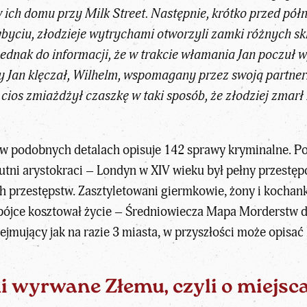
ich domu przy Milk Street. Następnie, krótko przed półn
zybyciu, złodzieje wytrychami otworzyli zamki różnych s
ednak do informacji, że w trakcie włamania Jan poczuł w
dy Jan klęczał, Wilhelm, wspomagany przez swoją partnerk
cios zmiażdżył czaszkę w taki sposób, że złodziej zmarł 
podobnych detalach opisuje 142 sprawy kryminalne. Podp
utni arystokraci – Londyn w XIV wieku był pełny przestę
tych przestępstw. Zasztyletowani giermkowie, żony i koch
ej bójce kosztował życie – Średniowiecza Mapa Morderstw 
ejmujący jak na razie 3 miasta, w przyszłości może opisa
i wyrwane Złemu, czyli o miejsc