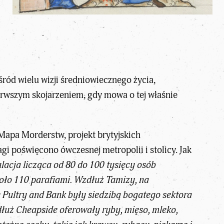
śród wielu wizji średniowiecznego życia,
ierwszym skojarzeniem, gdy mowa o tej właśnie
Mapa Morderstw, projekt brytyjskich
gi poświęcono ówczesnej metropolii i stolicy. Jak
lacja licząca od 80 do 100 tysięcy osób
oło 110 parafiami. Wzdłuż Tamizy, na
e Pultry and Bank były siedzibą bogatego sektora
dłuż Cheapside oferowały ryby, mięso, mleko,