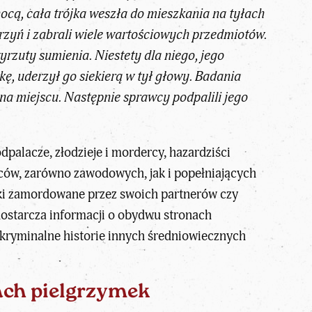
ocą, cała trójka weszła do mieszkania na tyłach
krzyń i zabrali wiele wartościowych przedmiotów.
yrzuty sumienia. Niestety dla niego, jego
ę, uderzył go siekierą w tył głowy. Badania
na miejscu. Następnie sprawcy podpalili jego
alacze, złodzieje i mordercy, hazardziści
pców, zarówno zawodowych, jak i popełniających
anki zamordowane przez swoich partnerów czy
dostarcza informacji o obydwu stronach
ć kryminalne historie innych średniowiecznych
ach pielgrzymek