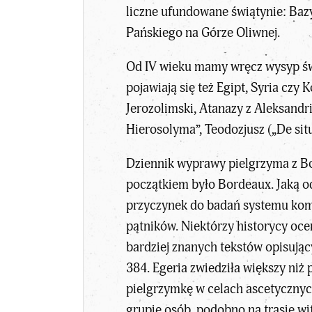
liczne ufundowane świątynie: Baz
Pańskiego na Górze Oliwnej.
Od IV wieku mamy wręcz wysyp świ
pojawiają się też Egipt, Syria czy
Jerozolimski, Atanazy z Aleksandr
Hierosolyma”, Teodozjusz („De situ
Dziennik wyprawy pielgrzyma z Bor
początkiem było Bordeaux. Jaką od
przyczynek do badań systemu komu
pątników. Niektórzy historycy ocen
bardziej znanych tekstów opisując
384. Egeria zwiedziła większy niż 
pielgrzymkę w celach ascetycznych
grupie osób, podobno na trasie wit