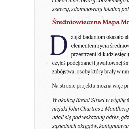
chleb i inne towary codziennego u
szewcy, zdominowały lokalną pol
Średniowieczna Mapa Mor
D
zięki badaniom okazało si
elementem życia średniow
przestrzeni kilkudziesięc
czyjeś podejrzanej i gwałtownej ś
zabójstwa, osoby który brały w nim
Na stronie projektu można więc pr
W okolicy Bread Street w wigilię 
niejaki John Chartres z Montlhery
udali się pod wskazany adres, gdz
sąsiednich okręgów, kontynuowan