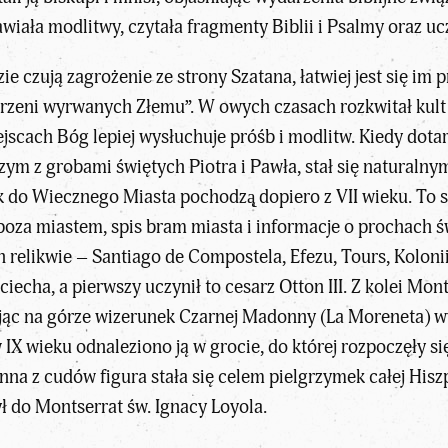
ała modlitwy, czytała fragmenty Biblii i Psalmy oraz ucz
ie czują zagrożenie ze strony Szatana, łatwiej jest się im 
zeni wyrwanych Złemu”. W owych czasach rozkwitał kult św
scach Bóg lepiej wysłuchuje próśb i modlitw. Kiedy dotarc
Rzym z grobami świętych Piotra i Pawła, stał się natural
do Wiecznego Miasta pochodzą̨ dopiero z VII wieku. To s
poza miastem, spis bram miasta i informacje o prochach 
 relikwie – Santiago de Compostela, Efezu, Tours, Koloni
cha, a pierwszy uczynił to cesarz Otton III. Z kolei Mont
iając na górze wizerunek Czarnej Madonny (La Moreneta) w
 IX wieku odnaleziono ją w grocie, do której rozpoczęły 
nna z cudów figura stała się celem pielgrzymek całej Hisz
ł do Montserrat św. Ignacy Loyola.