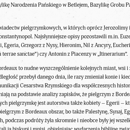
ylikę Narodzenia Pańskiego w Betlejem, Bazylikę Grobu 
adectw pielgrzymkowych, w których oprócz Jerozolimy i
 Konstantynopol. Najsłynniejsze opisy pozostawili m.in. Eu
ii, Egeria, Grzegorz z Nysy, Hieronim, Nil z Ancyry, Euch
 terrae sanctae”) czy Antonin z Piacenzy w „Itinerarium”.
deaux to nudne wyszczególnienie kolejnych miast, wsi i z
ległość przebył danego dnia, ile razy zmieniał konie i ki
nikacji Cesarstwa Rzymskiego dla współczesnych historyk
iają na podstawie analizy zapisków, że pielgrzym z Bordeau
ych pielgrzymkę jest autorstwa także kobiety – Egerii – 
pielgrzym z Bordeaux obszar, bo także Palestynę, Synaj, Eg
, podczas podróży żyła skromnie i nieobce były jej wszel
ali ją biskupi i mnisi, objaśniając wydarzenia biblijne zw