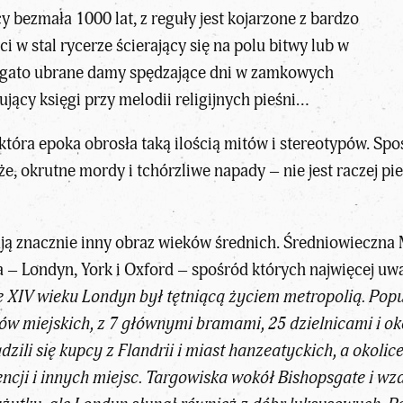
y bezmała 1000 lat, z reguły jest kojarzone z bardzo
 w stal rycerze ścierający się na polu bitwy lub w
ogato ubrane damy spędzające dni w zamkowych
jący księgi przy melodii religijnych pieśni…
która epoka obrosła taką ilością mitów i stereotypów. Spo
e, okrutne mordy i tchórzliwe napady – nie jest raczej p
ą znacznie inny obraz wieków średnich. Średniowieczna 
 – Londyn, York i Oxford – spośród których najwięcej uwa
 XIV wieku Londyn był tętniącą życiem metropolią. Popu
w miejskich, z 7 głównymi bramami, 25 dzielnicami i ok
ili się kupcy z Flandrii i miast hanzeatyckich, a okolic
encji i innych miejsc. Targowiska wokół Bishopsgate i wz