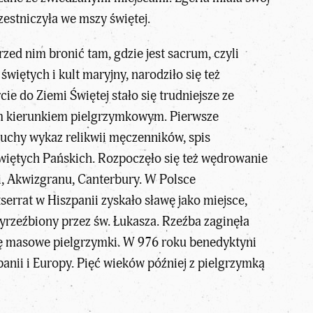
estniczyła we mszy świętej.
przed nim bronić tam, gdzie jest sacrum, czyli
iętych i kult maryjny, narodziło się też
ie do Ziemi Świętej stało się trudniejsze ze
nym kierunkiem pielgrzymkowym. Pierwsze
uchy wykaz relikwii męczenników, spis
świętych Pańskich. Rozpoczęło się też wędrowanie
i, Akwizgranu, Canterbury. W Polsce
serrat w Hiszpanii zyskało sławę jako miejsce,
yrzeźbiony przez św. Łukasza. Rzeźba zaginęła
się masowe pielgrzymki. W 976 roku benedyktyni
panii i Europy. Pięć wieków później z pielgrzymką