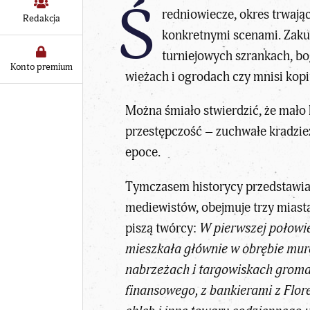
Ś
redniowiecze, okres trwając
Redakcja
konkretnymi scenami. Zakuci
turniejowych szrankach, b
Konto premium
wieżach i ogrodach czy mnisi kopiu
Można śmiało stwierdzić, że mało 
przestępczość – zuchwałe kradzież
epoce.
Tymczasem historycy przedstawiaj
mediewistów, obejmuje trzy miasta
piszą twórcy:
W pierwszej połowie
mieszkała głównie w obrębie muró
nabrzeżach i targowiskach gromadz
finansowego, z bankierami z Flor