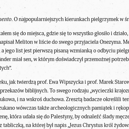
mento
. O najpopularniejszych kierunkach pielgrzymek w 
łem się do miejsca, gdzie się to wszystko głosiło i działo
napisał Meliton w liście do swego przyjaciela Onezyma. Me
, a jego list jest pierwszą pisaną wzmianką o odbyciu pielg
ander miał sen, w którym doświadczył przemożnej potrzeby
tych”.
 wieku, jak twierdzą prof. Ewa Wipszycka i prof. Marek Star
rzekazów biblijnych. To swego rodzaju „wycieczki krajo
naukowa, i na wskroś duchowa. Zresztą badacze określili 
Szukano wówczas także archeologicznych pamiątek i rękopi
ę, która udała się do Palestyny, by odnaleźć ślady męczeń
z tabliczką, na której był napis „Jezus Chrystus król żydo