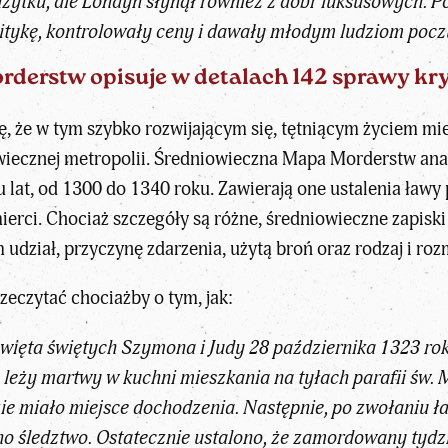
żytku, ale Londyn słynął również z dóbr luksusowych. Pot
itykę, kontrolowały ceny i dawały młodym ludziom pocz
derstw opisuje w detalach 142 sprawy kr
ę, że w tym szybko rozwijającym się, tętniącym życiem mi
iecznej metropolii. Średniowieczna Mapa Morderstw anal
iu lat, od 1300 do 1340 roku. Zawierają one ustalenia ła
mierci. Chociaż szczegóły są różne, średniowieczne zapisk
 udział, przyczynę zdarzenia, użytą broń oraz rodzaj i roz
zeczytać chociażby o tym, jak:
święta świętych Szymona i Judy 28 października 1323 roku
 leży martwy w kuchni mieszkania na tyłach parafii św. M
ie miało miejsce dochodzenia. Następnie, po zwołaniu ła
o śledztwo. Ostatecznie ustalono, że zamordowany tydzi