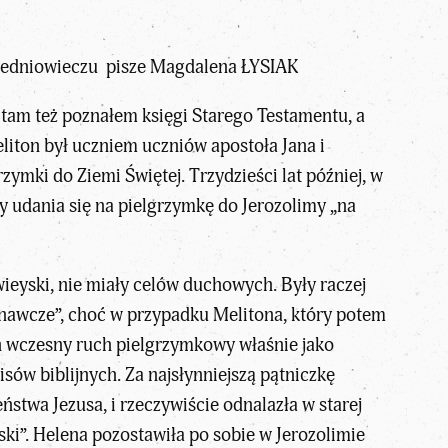
średniowieczu pisze Magdalena ŁYSIAK
, tam też poznałem księgi Starego Testamentu, a
liton był uczniem uczniów apostoła Jana i
rzymki do Ziemi Świętej. Trzydzieści lat później, w
 udania się na pielgrzymkę do Jerozolimy „na
owieyski, nie miały celów duchowych. Były raczej
znawcze”, choć w przypadku Melitona, który potem
ten wczesny ruch pielgrzymkowy właśnie jako
sów biblijnych. Za najsłynniejszą pątniczkę
stwa Jezusa, i rzeczywiście odnalazła w starej
wski”. Helena pozostawiła po sobie w Jerozolimie