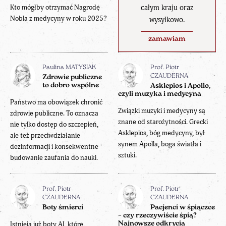
całym kraju oraz
Kto mógłby otrzymać Nagrodę
Nobla z medycyny w roku 2025?
wysyłkowo.
zamawiam
Paulina MATYSIAK
Prof. Piotr
CZAUDERNA
Zdrowie publiczne
to dobro wspólne
Asklepios i Apollo,
czyli muzyka i medycyna
Państwo ma obowiązek chronić
Związki muzyki i medycyny są
zdrowie publiczne. To oznacza
znane od starożytności. Grecki
nie tylko dostęp do szczepień,
Asklepios, bóg medycyny, był
ale też przeciwdziałanie
synem Apolla, boga światła i
dezinformacji i konsekwentne
sztuki.
budowanie zaufania do nauki.
Prof. Piotr
Prof. Piotr
CZAUDERNA
CZAUDERNA
Boty śmierci
Pacjenci w śpiączce
– czy rzeczywiście śpią?
Istnieją już boty AI, które
Najnowsze odkrycia