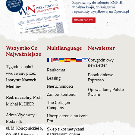
Wszystko Co
Multilanguage
Newsletter
Najważniejsze
Cotygodniowy
newsletter
Tygodnik opinii
Rankomat
wydawany przez
Popołudniowe
Leasing
Instytut Nowych
Espresso
Nieruchomości
Mediów
Opowiadamy Polskę
Zamów kontener
Światu
Red. naczelny:
Prof.
The Collagen
Michał KLEIBER
Company
Adres Wydawcy i
Ubezpieczenie na życie
Pru
Redakcji:
ul. M. Konopnickiej 6,
Sklep z kosmetykami
naturalnymi online
00-491 Warszawa