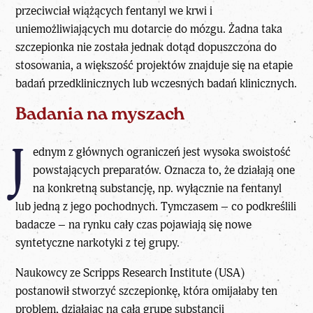
przeciwciał
wiążących fentanyl we krwi
i
uniemożliwiających mu dotarcie do mózgu. Żadna taka
szczepionka nie została jednak dotąd dopuszczona do
stosowania, a większość projektów znajduje się na etapie
badań przedklinicznych lub wczesnych badań klinicznych.
Badania na myszach
J
ednym z głównych ograniczeń jest wysoka swoistość
powstających preparatów. Oznacza to, że działają one
na konkretną substancję, np. wyłącznie na fentanyl
lub jedną z jego pochodnych. Tymczasem – co podkreślili
badacze – na rynku cały czas pojawiają się nowe
syntetyczne narkotyki z tej grupy.
Naukowcy ze Scripps Research Institute (USA)
postanowił stworzyć szczepionkę, która omijałaby ten
problem, działając na całą grupę substancji