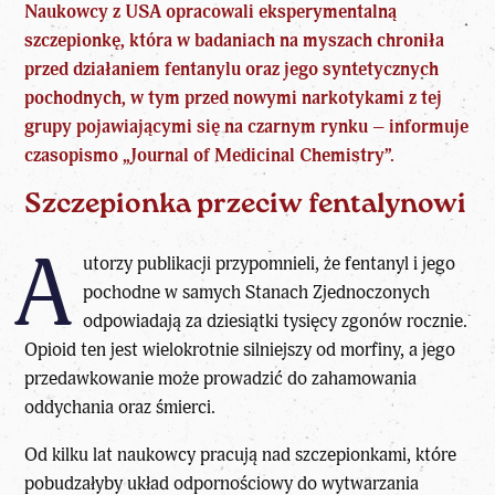
Naukowcy z USA opracowali eksperymentalną
szczepionkę, która w badaniach na myszach chroniła
przed
działaniem fentanylu
oraz jego syntetycznych
pochodnych, w tym przed nowymi narkotykami z tej
grupy pojawiającymi się na czarnym rynku – informuje
czasopismo „Journal of Medicinal Chemistry”.
Szczepionka przeciw fentalynowi
A
utorzy publikacji przypomnieli, że
fentanyl i jego
pochodne
w samych Stanach Zjednoczonych
odpowiadają za dziesiątki tysięcy zgonów rocznie.
Opioid ten jest wielokrotnie silniejszy od morfiny, a jego
przedawkowanie może prowadzić do zahamowania
oddychania oraz śmierci.
Od kilku lat naukowcy pracują nad szczepionkami, które
pobudzałyby układ odpornościowy do wytwarzania