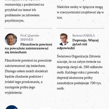
rozmawiają z pacjentami na
Niektóre osoby w śpiączce mogą
przykład na temat ich
w rzeczywistości znajdować się w
problemów ze zdrowiem
tzw.
psychicznym.
Prof. Quentin
Bartosz KABAŁA
SKINNER
Depresja. Więcej
pytań niż
Filozofowie powinni
odpowiedzi
na poważnie zainteresować
się śmiechem
Światowa Organizacja Zdrowia
Filozofowie powinni na poważnie
szacuje, że na całym świecie na
zainteresować się śmiechem.
depresję cierpi ok. 280 milionów
Dlatego celem moich dociekań
osób. Każdego roku z powodu
będzie zbadanie podstaw i
depresji skuteczne próby
źródeł tego przekonania, a
samobójcze podejmuje 700 tys.
następnie próba jego
osób.
wyjaśnienia.