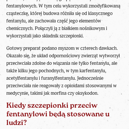
fentanylowych. W tym celu wykorzystali zmodyfikowaną
cząsteczkę, której budowa różniła się od klasycznego
fentanylu, ale zachowała część jego elementów
chemicznych. Połączyli ją z białkiem nośnikowym i
wykorzystali jako składnik szczepionki.
Gotowy preparat podano myszom w czterech dawkach.
Okazało się, że układ odpornościowy zwierząt wytworzył
przeciwciała zdolne do wiązania nie tylko fentanylu, ale
także kilku jego pochodnych, w tym karfentanylu,
acetylfentanylu i furanylfentanylu. Jednocześnie
przeciwciała nie reagowały z opioidami stosowanymi w
medycynie, takimi jak morfina czy oksykodon.
Kiedy szczepionki przeciw
fentanylowi będą stosowane u
ludzi?